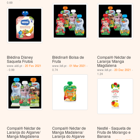
0.69
Blédina Disney
Blédina® Bolsa de
Compal® Néctar de
Saqueta Frutos
Fruta
Laranja/ Manga
Magdalena
www.aldi.pt -
20 Fev 2021
www.lidl.pt -
01 Mar 2021
-
- 0.99
0.74
www.lidl.pt -
20 Dez 2021
-
1.24
Compal® Néctar de
Compal® Néctar de
Nestlé - Saqueta de
Laranja do Algarve/
Manga Madalena/
Fruta de Morango e
Manga Magdalena
Laranja do Algarve
Banana