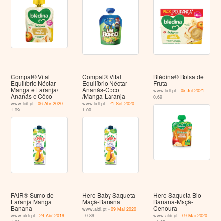
Compal® Vital
Compal® Vital
Blédina® Bolsa de
Equilíbrio Néctar
Equilíbrio Néctar
Fruta
Manga e Laranja/
Ananás-Coco
www.lidl.pt -
05 Jul 2021
-
Ananás e Côco
/Manga-Laranja
0.69
www.lidl.pt -
06 Abr 2020
-
www.lidl.pt -
21 Set 2020
-
1.09
1.09
FAIR® Sumo de
Hero Baby Saqueta
Hero Saqueta Bio
Laranja Manga
Maçã-Banana
Banana-Maçã-
Banana
Cenoura
www.aldi.pt -
09 Mai 2020
www.aldi.pt -
24 Abr 2019
-
- 0.89
www.aldi.pt -
09 Mai 2020