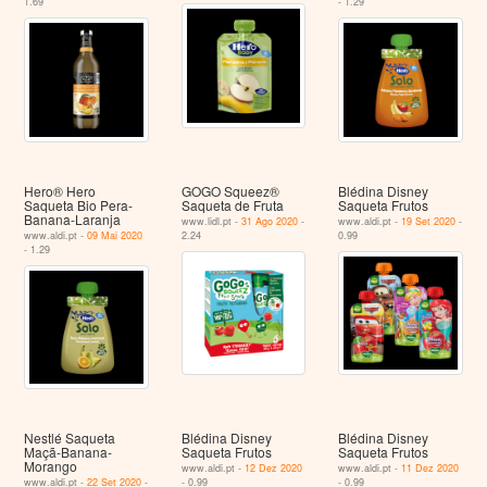
1.69
- 1.29
Hero® Hero
GOGO Squeez®
Blédina Disney
Saqueta Bio Pera-
Saqueta de Fruta
Saqueta Frutos
Banana-Laranja
www.lidl.pt -
31 Ago 2020
-
www.aldi.pt -
19 Set 2020
-
www.aldi.pt -
09 Mai 2020
2.24
0.99
- 1.29
Nestlé Saqueta
Blédina Disney
Blédina Disney
Maçã-Banana-
Saqueta Frutos
Saqueta Frutos
Morango
www.aldi.pt -
12 Dez 2020
www.aldi.pt -
11 Dez 2020
www.aldi.pt -
22 Set 2020
-
- 0.99
- 0.99