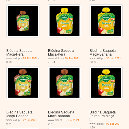
- 0.70
- 0.70
0.70
Blédina Saqueta
Blédina Saqueta
Blédina Saqueta
Maçã-Pera
Maçã-Pera
Maçã-Banana
www.aldi.pt -
28 Abr 2021
-
www.aldi.pt -
30 Jun 2021
www.aldi.pt -
30 Jun 2021
0.70
- 0.74
- 0.74
Blédina Saqueta
Blédina Saqueta
Blédina Saqueta
Maçã-Banana
Maçã-banana
Frutapura Maçã-
banana
www.aldi.pt -
27 Jul 2021
-
www.aldi.pt -
07 Set 2021
-
0.74
0.74
www.aldi.pt -
09 Set 2021
-
1.99