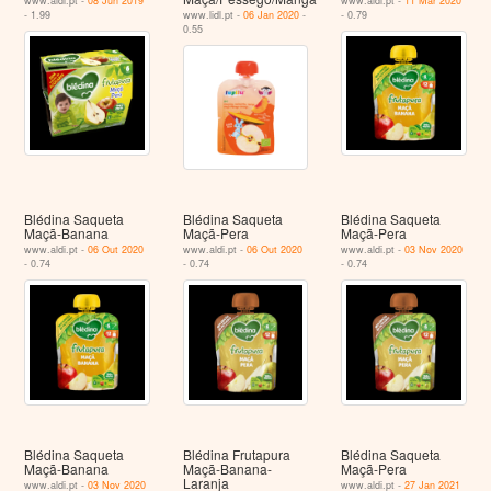
www.aldi.pt -
08 Jun 2019
www.aldi.pt -
11 Mar 2020
- 1.99
www.lidl.pt -
06 Jan 2020
-
- 0.79
0.55
Blédina Saqueta
Blédina Saqueta
Blédina Saqueta
Maçã-Banana
Maçã-Pera
Maçã-Pera
www.aldi.pt -
06 Out 2020
www.aldi.pt -
06 Out 2020
www.aldi.pt -
03 Nov 2020
- 0.74
- 0.74
- 0.74
Blédina Saqueta
Blédina Frutapura
Blédina Saqueta
Maçã-Banana
Maçã-Banana-
Maçã-Pera
Laranja
www.aldi.pt -
03 Nov 2020
www.aldi.pt -
27 Jan 2021