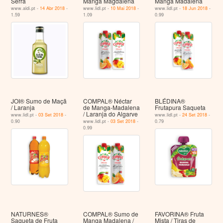
Serra
Manga Magdalena
Manga Madalena
www.aldi.pt -
14 Abr 2018
-
www.lidl.pt -
10 Mai 2018
-
www.lidl.pt -
18 Jun 2018
-
1.59
1.09
0.99
JOI® Sumo de Maçã
COMPAL® Néctar
BLÉDINA®
/ Laranja
de Manga-Madalena
Frutapura Saqueta
/ Laranja do Algarve
www.lidl.pt -
03 Set 2018
-
www.lidl.pt -
24 Set 2018
-
0.90
www.lidl.pt -
03 Set 2018
-
0.79
0.99
NATURNES®
COMPAL® Sumo de
FAVORINA® Fruta
Saqueta de Fruta
Manga Madalena /
Mista / Tiras de