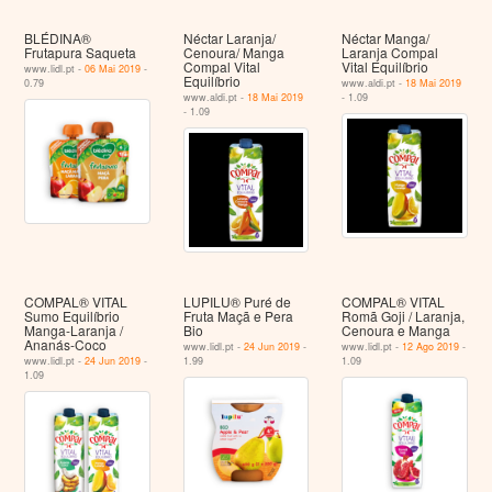
BLÉDINA®
Néctar Laranja/
Néctar Manga/
Frutapura Saqueta
Cenoura/ Manga
Laranja Compal
Compal Vital
Vital Equilíbrio
www.lidl.pt -
06 Mai 2019
-
Equilíbrio
0.79
www.aldi.pt -
18 Mai 2019
www.aldi.pt -
18 Mai 2019
- 1.09
- 1.09
COMPAL® VITAL
LUPILU® Puré de
COMPAL® VITAL
Sumo Equilíbrio
Fruta Maçã e Pera
Romã Goji / Laranja,
Manga-Laranja /
Bio
Cenoura e Manga
Ananás-Coco
www.lidl.pt -
24 Jun 2019
-
www.lidl.pt -
12 Ago 2019
-
www.lidl.pt -
24 Jun 2019
-
1.99
1.09
1.09