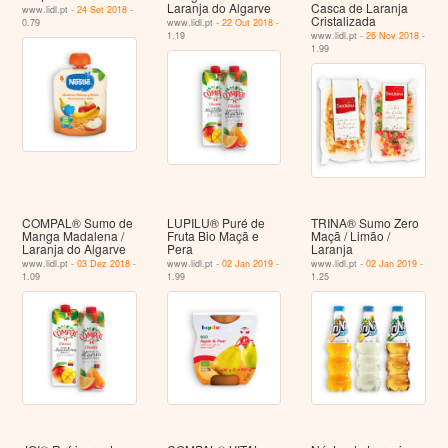
Laranja do Algarve
Casca de Laranja
www.lidl.pt -
24 Set 2018
-
Cristalizada
0.79
www.lidl.pt -
22 Out 2018
-
1.19
www.lidl.pt -
26 Nov 2018
-
1.99
COMPAL® Sumo de
LUPILU® Puré de
TRINA® Sumo Zero
Manga Madalena /
Fruta Bio Maçã e
Maçã / Limão /
Laranja do Algarve
Pera
Laranja
www.lidl.pt -
03 Dez 2018
-
www.lidl.pt -
02 Jan 2019
-
www.lidl.pt -
02 Jan 2019
-
1.09
1.99
1.25