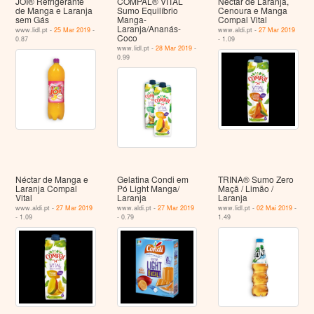
JOI® Refrigerante
COMPAL® VITAL
Néctar de Laranja,
de Manga e Laranja
Sumo Equilíbrio
Cenoura e Manga
sem Gás
Manga-
Compal Vital
Laranja/Ananás-
www.lidl.pt -
25 Mar 2019
-
www.aldi.pt -
27 Mar 2019
Coco
0.87
- 1.09
www.lidl.pt -
28 Mar 2019
-
0.99
Néctar de Manga e
Gelatina Condi em
TRINA® Sumo Zero
Laranja Compal
Pó Light Manga/
Maçã / Limão /
Vital
Laranja
Laranja
www.aldi.pt -
27 Mar 2019
www.aldi.pt -
27 Mar 2019
www.lidl.pt -
02 Mai 2019
-
- 1.09
- 0.79
1.49