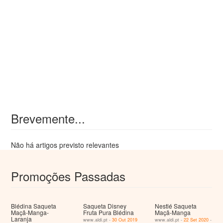
Brevemente...
Não há artigos previsto relevantes
Promoções Passadas
Blédina Saqueta
Saqueta Disney
Nestlé Saqueta
Maçã-Manga-
Fruta Pura Blédina
Maçã-Manga
Laranja
www.aldi.pt -
30 Out 2019
www.aldi.pt -
22 Set 2020
-