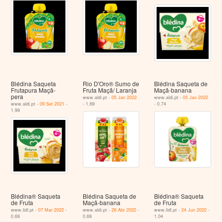
Blédina Saqueta
Rio D'Oro® Sumo de
Blédina Saqueta de
Frutapura Maçã-
Fruta Maçã/ Laranja
Maçã-banana
pera
www.aldi.pt -
05 Jan 2022
www.aldi.pt -
05 Jan 2022
www.aldi.pt -
09 Set 2021
-
- 1.69
- 0.74
1.99
Blédina® Saqueta
Blédina Saqueta de
Blédina® Saqueta
de Fruta
Maçã-banana
de Fruta
www.lidl.pt -
07 Mar 2022
-
www.aldi.pt -
26 Abr 2022
-
www.lidl.pt -
24 Jun 2022
-
0.69
0.69
1.04