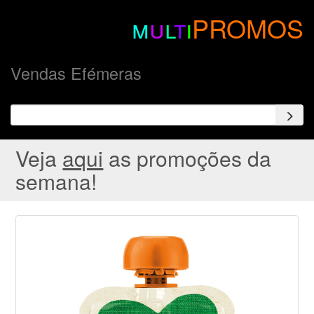
m
u
l
t
i
PROMOS
Vendas Efémeras
Veja
aqui
as promoções da
semana!