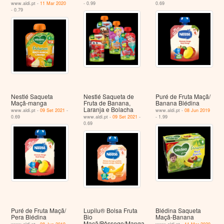
www.aldi.pt -
11 Mar 2020
- 0.99
0.69
- 0.79
Nestlé Saqueta
Nestlé Saqueta de
Puré de Fruta Maçã/
Maçã-manga
Fruta de Banana,
Banana Blédina
Laranja e Bolacha
www.aldi.pt -
09 Set 2021
-
www.aldi.pt -
08 Jun 2019
0.69
www.aldi.pt -
09 Set 2021
-
- 1.99
0.69
Puré de Fruta Maçã/
Lupilu® Bolsa Fruta
Blédina Saqueta
Pera Blédina
Bio
Maçã-Banana
Maçã/Pêssego/Manga