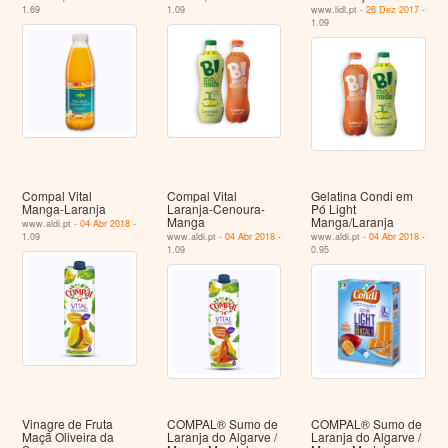
1.69
1.09
www.lidl.pt -
26 Dez 2017
-
1.09
Compal Vital
Compal Vital
Gelatina Condi em
Manga-Laranja
Laranja-Cenoura-
Pó Light
Manga
Manga/Laranja
www.aldi.pt -
04 Abr 2018
-
1.09
www.aldi.pt -
04 Abr 2018
-
www.aldi.pt -
04 Abr 2018
-
1.09
0.95
Vinagre de Fruta
COMPAL® Sumo de
COMPAL® Sumo de
Maçã Oliveira da
Laranja do Algarve /
Laranja do Algarve /