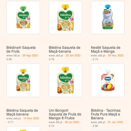
Blédina® Saqueta
Blédina Saqueta de
Nestlé Saqueta de
de Fruta
Maçã-banana
Maçã e Manga
www.lidl.pt -
29 Ago 2022
-
www.aldi.pt -
20 Set 2022
-
www.aldi.pt -
09 Nov 2022
0.69
0.78
- 0.74
Blédina Saqueta de
Um Bongo®
Blédina - Tacinhas
Maçã-banana
Saqueta de Fruta de
Fruta Pura Maçã e
Manga/ 8 Frutos
Banana
www.aldi.pt -
14 Dez 2022
- 0.71
www.lidl.pt -
06 Jul 2023
-
www.aldi.pt -
31 Jan 2024
0.74
- 3.99