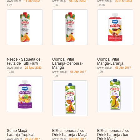
www.lidl.pt -
11 Abr 2022
-
www.lidl.pt -
06 Fev 2023
-
www.aldi.pt -
22 Nov 2023
1.24
1.35
- 0.88
Nestlé - Saqueta de
Compal Vital
Compal Vital
Fruta de Tutti Frutti
Laranja-Cenoura-
Manga-Laranja
Manga
www.aldi.pt -
22 Nov 2023
www.aldi.pt -
05 Abr 2017
-
- 0.88
www.aldi.pt -
05 Abr 2017
-
1.09
1.09
Sumo Maçã-
B!® Limonada / Ice
B!® Limonada / Ice
Laranja-Tropical
Drink Laranja / Maçã
Drink Laranja / Ice
Drink Maçã
www.aldi.pt -
26 Jul 2017
-
www.lidl.pt -
09 Nov 2017
-