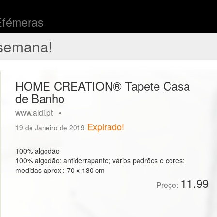
Efémeras
semana!
HOME CREATION® Tapete Casa
de Banho
www.aldi.pt •
Expirado!
19 de Janeiro de 2019
100% algodão
100% algodão; antiderrapante; vários padrões e cores;
medidas aprox.: 70 x 130 cm
11.99
Preço: