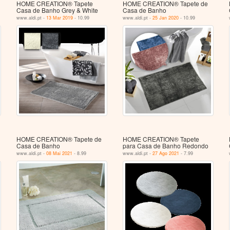
HOME CREATION® Tapete
HOME CREATION® Tapete de
Casa de Banho Grey & White
Casa de Banho
www.aldi.pt -
13 Mar 2019
- 10.99
www.aldi.pt -
25 Jan 2020
- 10.99
HOME CREATION® Tapete de
HOME CREATION® Tapete
Casa de Banho
para Casa de Banho Redondo
www.aldi.pt -
08 Mai 2021
- 8.99
www.aldi.pt -
27 Ago 2021
- 7.99