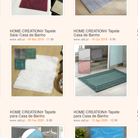
HOME CREATION® Tapete
HOME CREATION® Tapete
Sala/ Casa de Banho
Casa de Banho
www.aldi.pt -
09 Mar 2019
- 11.99
www.aldi.pt -
19 Out 2019
- 8.99
HOME CREATION® Tapete
HOME CREATION® Tapete
para Casa de Banho
para Casa de Banho
www.aldi.pt -
29 Fev 2020
- 9.99
www.aldi.pt -
15 Ago 2020
- 12.99