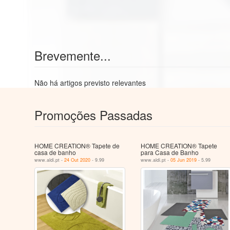
Brevemente...
Não há artigos previsto relevantes
Promoções Passadas
HOME CREATION® Tapete de
HOME CREATION® Tapete
casa de banho
para Casa de Banho
www.aldi.pt -
24 Out 2020
- 9.99
www.aldi.pt -
05 Jun 2019
- 5.99