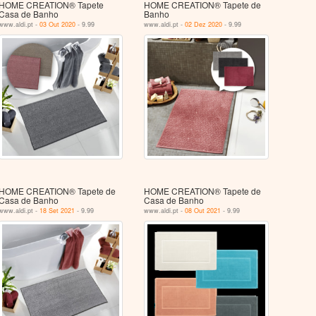
HOME CREATION® Tapete
HOME CREATION® Tapete de
Casa de Banho
Banho
www.aldi.pt -
03 Out 2020
- 9.99
www.aldi.pt -
02 Dez 2020
- 9.99
HOME CREATION® Tapete de
HOME CREATION® Tapete de
Casa de Banho
Casa de Banho
www.aldi.pt -
18 Set 2021
- 9.99
www.aldi.pt -
08 Out 2021
- 9.99