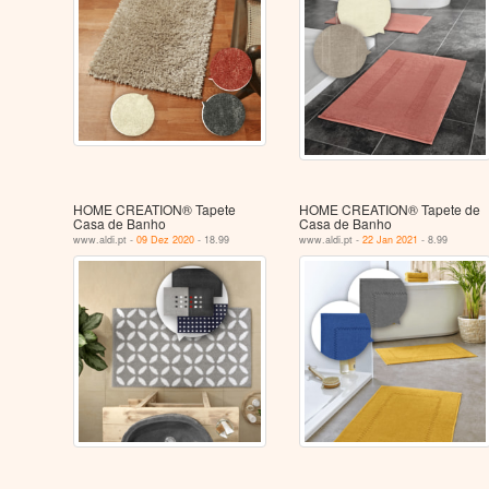
HOME CREATION® Tapete
HOME CREATION® Tapete de
Casa de Banho
Casa de Banho
www.aldi.pt -
09 Dez 2020
- 18.99
www.aldi.pt -
22 Jan 2021
- 8.99