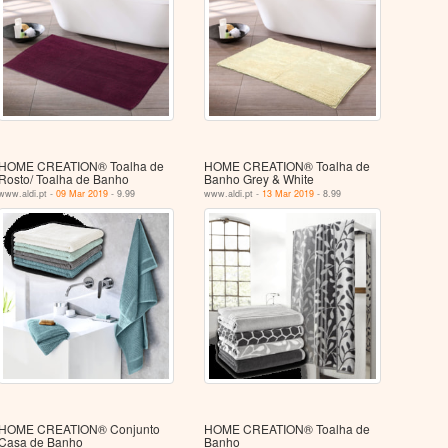
HOME CREATION® Toalha de
HOME CREATION® Toalha de
Rosto/ Toalha de Banho
Banho Grey & White
www.aldi.pt -
09 Mar 2019
- 9.99
www.aldi.pt -
13 Mar 2019
- 8.99
HOME CREATION® Conjunto
HOME CREATION® Toalha de
Casa de Banho
Banho