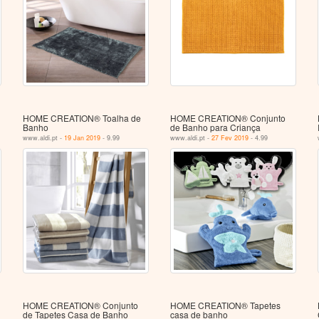
HOME CREATION® Toalha de
HOME CREATION® Conjunto
Banho
de Banho para Criança
www.aldi.pt -
19 Jan 2019
- 9.99
www.aldi.pt -
27 Fev 2019
- 4.99
HOME CREATION® Conjunto
HOME CREATION® Tapetes
de Tapetes Casa de Banho
casa de banho