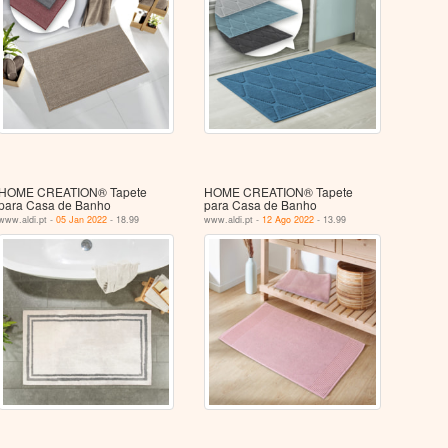
HOME CREATION® Tapete
HOME CREATION® Tapete
para Casa de Banho
para Casa de Banho
www.aldi.pt -
05 Jan 2022
- 18.99
www.aldi.pt -
12 Ago 2022
- 13.99