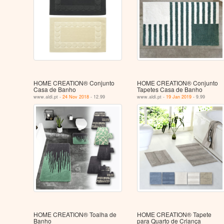
HOME CREATION® Conjunto
HOME CREATION® Conjunto
Casa de Banho
Tapetes Casa de Banho
www.aldi.pt -
24 Nov 2018
- 12.99
www.aldi.pt -
19 Jan 2019
- 9.99
HOME CREATION® Toalha de
HOME CREATION® Tapete
Banho
para Quarto de Criança