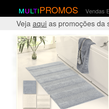
m
u
l
t
i
PROMOS
Vendas 
Veja
aqui
as promoções da 