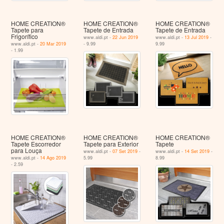
HOME CREATION®
HOME CREATION®
HOME CREATION®
Tapete para
Tapete de Entrada
Tapete de Entrada
Frigorífico
www.aldi.pt -
22 Jun 2019
www.aldi.pt -
13 Jul 2019
-
www.aldi.pt -
20 Mar 2019
- 9.99
9.99
- 1.99
HOME CREATION®
HOME CREATION®
HOME CREATION®
Tapete Escorredor
Tapete para Exterior
Tapete
para Louça
www.aldi.pt -
07 Set 2019
-
www.aldi.pt -
14 Set 2019
-
www.aldi.pt -
14 Ago 2019
5.99
8.99
- 2.59