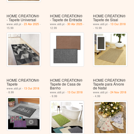
HOME CREATION®
HOME CREATION®
HOME CREATION®
- Tapete Universal
- Tapete de Entrada
Tapete de Sisal
www.aldi.pt -
23 Abr 2025
-
www.aldi.pt -
30 Abr 2025
-
www.aldi.pt -
13 Out 2018
15.99
12.99
- 16.99
HOME CREATION®
HOME CREATION®
HOME CREATION®
Tapete
Tapete de Casa de
Tapete para Árvore
Banho
de Natal
www.aldi.pt -
13 Out 2018
- 8.99
www.aldi.pt -
13 Out 2018
www.aldi.pt -
24 Nov 2018
- 9.99
- 4.99