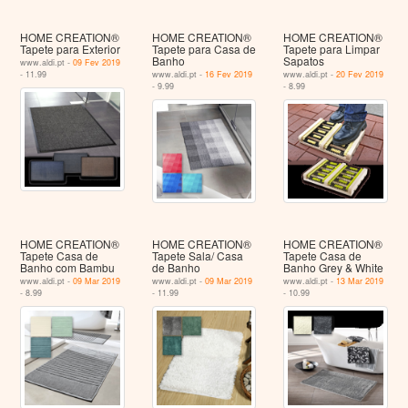
HOME CREATION®
HOME CREATION®
HOME CREATION®
Tapete para Exterior
Tapete para Casa de
Tapete para Limpar
Banho
Sapatos
www.aldi.pt -
09 Fev 2019
- 11.99
www.aldi.pt -
16 Fev 2019
www.aldi.pt -
20 Fev 2019
- 9.99
- 8.99
HOME CREATION®
HOME CREATION®
HOME CREATION®
Tapete Casa de
Tapete Sala/ Casa
Tapete Casa de
Banho com Bambu
de Banho
Banho Grey & White
www.aldi.pt -
09 Mar 2019
www.aldi.pt -
09 Mar 2019
www.aldi.pt -
13 Mar 2019
- 8.99
- 11.99
- 10.99