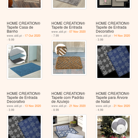
HOME CREATION®
HOME CREATION®
HOME CREATION®
Tapete Casa de
Tapete de Entrada
Tapete de Entrada
Banho
Decorativo
www.aldi.pt -
07 Nov 2020
www.aldi.pt -
17 Out 2020
- 7.99
www.aldi.pt -
14 Nov 2020
- 9.99
- 3.99
HOME CREATION®
HOME CREATION®
HOME CREATION®
Tapete de Entrada
Tapete com Padrão
Tapete para Árvore
Decorativo
de Azulejo
de Natal
www.aldi.pt -
13 Nov 2020
www.aldi.pt -
21 Nov 2020
www.aldi.pt -
21 Nov 2020
- 3.99
- 8.99
- 4.99