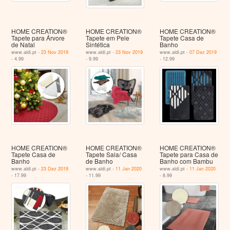
HOME CREATION®
HOME CREATION®
HOME CREATION®
Tapete para Árvore
Tapete em Pele
Tapete Casa de
de Natal
Sintética
Banho
www.aldi.pt -
23 Nov 2019
www.aldi.pt -
23 Nov 2019
www.aldi.pt -
07 Dez 2019
- 4.99
- 9.99
- 12.99
HOME CREATION®
HOME CREATION®
HOME CREATION®
Tapete Casa de
Tapete Sala/ Casa
Tapete para Casa de
Banho
de Banho
Banho com Bambu
www.aldi.pt -
23 Dez 2019
www.aldi.pt -
11 Jan 2020
www.aldi.pt -
11 Jan 2020
- 17.99
- 11.99
- 8.99