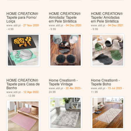
HOME CREATION®
HOME CREATION®
HOME CREATION®
Tapete para Forno/
Almofada/ Tapete
Tapete/ Amofadas
Loiça
em Pele Sintética
em Pele Sintética
www.aldi.pt -
27 Nov 2020
www.aldi.pt -
04 Dez 2020
www.aldi.pt -
04 Dez 2021
- 4.99
- 9.99
- 9.99
HOME CREATION®
Home Creation® -
Home Creation® -
Tapete para Casa de
Tapete Vintage
Tapete Boho
Banho
www.aldi.pt -
22 Abr 2023
-
www.aldi.pt -
15 Jul 2023
-
www.aldi.pt -
12 Ago 2022
24.99
11.99
- 13.99