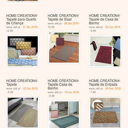
HOME CREATION®
HOME CREATION®
HOME CREATION®
Tapete para Quarto
Tapete de Sisal
Tapete de Casa de
de Criança
Banho
www.aldi.pt -
28 Set 2019
-
www.aldi.pt -
21 Set 2019
-
19.99
www.aldi.pt -
05 Out 2019
12.99
- 9.99
HOME CREATION®
HOME CREATION®
HOME CREATION®
Tapete
Tapete Casa de
Tapete de Entrada
Banho
www.aldi.pt -
12 Out 2019
www.aldi.pt -
09 Nov 2019
- 9.99
www.aldi.pt -
19 Out 2019
- 7.99
- 8.99