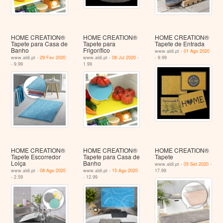
HOME CREATION®
HOME CREATION®
HOME CREATION®
Tapete para Casa de
Tapete para
Tapete de Entrada
Banho
Frigorífico
www.aldi.pt -
01 Ago 2020
www.aldi.pt -
29 Fev 2020
www.aldi.pt -
08 Jul 2020
-
- 9.99
- 9.99
1.99
HOME CREATION®
HOME CREATION®
HOME CREATION®
Tapete Escorredor
Tapete para Casa de
Tapete
Loiça
Banho
www.aldi.pt -
05 Set 2020
-
www.aldi.pt -
08 Ago 2020
www.aldi.pt -
15 Ago 2020
17.99
- 2.59
- 12.99