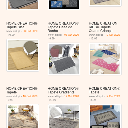
HOME CREATION®
HOME CREATION®
HOME CREATION
Tapete Sisal
Tapete Casa de
KIDS® Tapete
Banho
Quarto Criança
www.aldi.pt -
03 Out 2020
- 19.99
www.aldi.pt -
03 Out 2020
www.aldi.pt -
10 Out 2020
- 9.99
- 12.99
HOME CREATION®
HOME CREATION®
HOME CREATION®
Tapete
Tapete Gradiente
Tapete
www.aldi.pt -
10 Out 2020
www.aldi.pt -
17 Out 2020
www.aldi.pt -
17 Out 2020
- 9.99
- 29.99
- 8.99