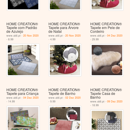
HOME CREATION®
HOME CREATION®
HOME CREATION®
Tapete com Padrão
Tapete para Árvore
Tapete em Pele de
de Azulejo
de Natal
Cordeiro
www.aldi.pt -
20 Nov 2020
www.aldi.pt -
20 Nov 2020
www.aldi.pt -
04 Dez 2020
- 8.99
- 4.99
- 29.99
HOME CREATION®
HOME CREATION®
HOME CREATION®
Tapete para Criança
Tapete de Banho
Tapete Casa de
Banho
www.aldi.pt -
04 Dez 2020
www.aldi.pt -
02 Dez 2020
- 14.99
- 9.99
www.aldi.pt -
09 Dez 2020
- 18.99