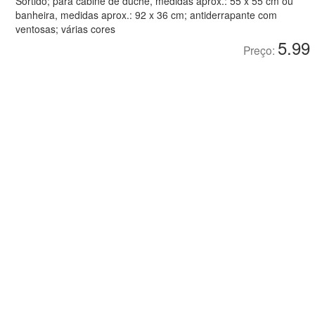
Sortido; para cabine de duche, medidas aprox.: 55 x 55 cm ou
banheira, medidas aprox.: 92 x 36 cm; antiderrapante com
ventosas; várias cores
5.99
Preço: