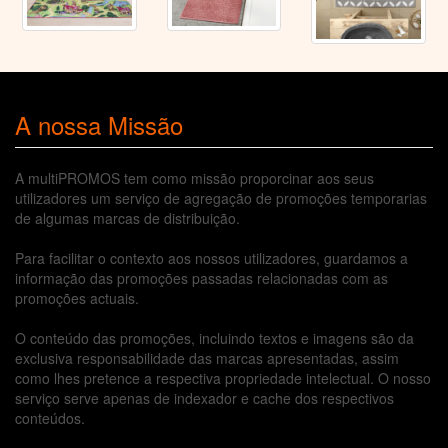
A nossa Missão
A multiPROMOS tem como missão proporcinar aos seus
utilizadores um serviço de agregação de promoções temporarias
de algumas marcas de distribuição.
Para facilitar o contexto aos nossos utilizadores, guardamos a
informação das promoções passadas relacionadas com as
promoções actuais.
O conteúdo das promoções, incluindo textos e imagens são da
exclusiva responsabilidade das marcas apresentadas, assim
como lhes pretence a respectiva propriedade intelectual. O nosso
serviço serve apenas de indexador e cache dos respectivos
conteúdos.