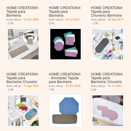
HOME CREATION®
HOME CREATION®
HOME CREATION®
Tapete para
Tapete para
Tapete para
Banheira
Banheira
Chuveiro/ Banheira
www.aldi.pt -
15 Fev 2020
www.aldi.pt -
03 Jul 2021
-
www.aldi.pt -
28 Ago 2019
- 5.99
5.99
- 3.99
HOME CREATION®
HOME CREATION®
HOME CREATION®
Tapete para
- Almofada/ Tapete
Tapete para
Banheira/ Chuveiro
para Banheira
Banheira/ Chuveiro
www.aldi.pt -
15 Ago 2020
www.aldi.pt -
03 Set 2025
-
www.aldi.pt -
30 Jul 2021
-
- 3.99
7.99
3.99