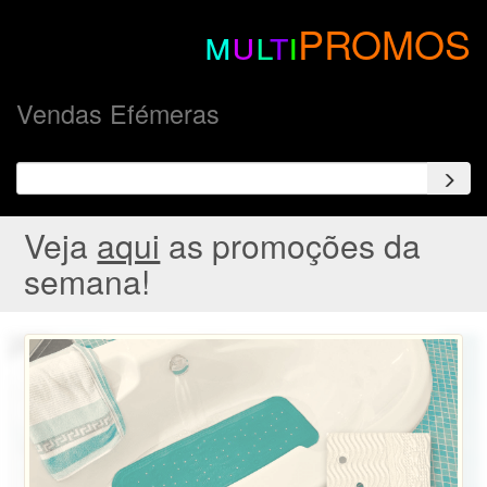
m
u
l
t
i
PROMOS
Vendas Efémeras
Veja
aqui
as promoções da
semana!