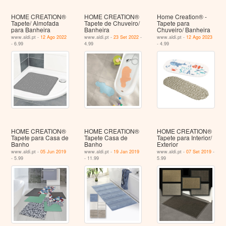
HOME CREATION®
HOME CREATION®
Home Creation® -
Tapete/ Almofada
Tapete de Chuveiro/
Tapete para
para Banheira
Banheira
Chuveiro/ Banheira
www.aldi.pt -
12 Ago 2022
www.aldi.pt -
23 Set 2022
-
www.aldi.pt -
12 Ago 2023
- 6.99
4.99
- 4.99
HOME CREATION®
HOME CREATION®
HOME CREATION®
Tapete para Casa de
Tapete Casa de
Tapete para Interior/
Banho
Banho
Exterior
www.aldi.pt -
05 Jun 2019
www.aldi.pt -
19 Jan 2019
www.aldi.pt -
07 Set 2019
-
- 5.99
- 11.99
5.99