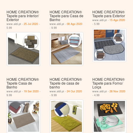
HOME CREATION®
HOME CREATION®
HOME CREATION®
Tapete para Interior/
Tapete para Casa de
Tapete para Exterior
Exterior
Banho
www.aldi.pt -
15 Ago 2020
www.aldi.pt -
25 Jul 2020
-
www.aldi.pt -
08 Ago 2020
- 5.99
5.99
- 9.99
HOME CREATION®
HOME CREATION®
HOME CREATION®
Tapete Casa de
Tapete de casa de
Tapete para Forno/
Banho
banho
Loiça
www.aldi.pt -
19 Set 2020
-
www.aldi.pt -
24 Out 2020
www.aldi.pt -
28 Nov 2020
9.99
- 9.99
- 4.99