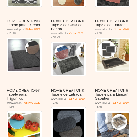
HOME CREATION®
HOME CREATION®
HOME CREATION®
Tapete para Exterior
Tapete de Casa de
Tapete de Entrada
Banho
www.aldi.pt -
18 Jan 2020
www.aldi.pt -
01 Fev 2020
- 11.99
www.aldi.pt -
25 Jan 2020
- 9.99
- 10.99
HOME CREATION®
HOME CREATION®
HOME CREATION®
Tapete para
Tapete de Entrada
Tapete para Limpar
Frigorífico
Sapatos
www.aldi.pt -
22 Fev 2020
www.aldi.pt -
08 Fev 2020
- 2.99
www.aldi.pt -
22 Fev 2020
- 1.99
- 8.99