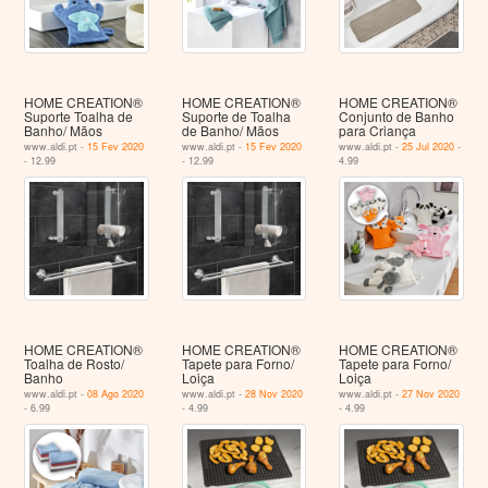
HOME CREATION®
HOME CREATION®
HOME CREATION®
Suporte Toalha de
Suporte de Toalha
Conjunto de Banho
Banho/ Mãos
de Banho/ Mãos
para Criança
www.aldi.pt -
15 Fev 2020
www.aldi.pt -
15 Fev 2020
www.aldi.pt -
25 Jul 2020
-
- 12.99
- 12.99
4.99
HOME CREATION®
HOME CREATION®
HOME CREATION®
Toalha de Rosto/
Tapete para Forno/
Tapete para Forno/
Banho
Loiça
Loiça
www.aldi.pt -
08 Ago 2020
www.aldi.pt -
28 Nov 2020
www.aldi.pt -
27 Nov 2020
- 6.99
- 4.99
- 4.99