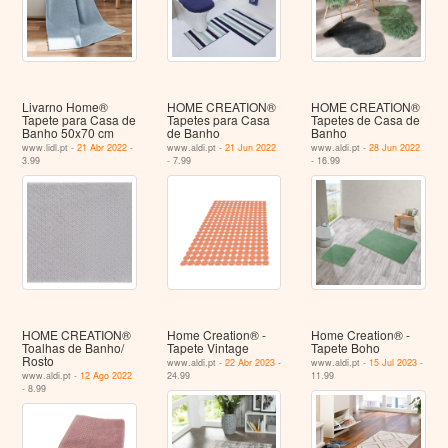
Livarno Home®
HOME CREATION®
HOME CREATION®
Tapete para Casa de
Tapetes para Casa
Tapetes de Casa de
Banho 50x70 cm
de Banho
Banho
www.lidl.pt -
21 Abr 2022
-
www.aldi.pt -
21 Jun 2022
www.aldi.pt -
28 Jun 2022
3.99
- 7.99
- 16.99
HOME CREATION®
Home Creation® -
Home Creation® -
Toalhas de Banho/
Tapete Vintage
Tapete Boho
Rosto
www.aldi.pt -
22 Abr 2023
-
www.aldi.pt -
15 Jul 2023
-
www.aldi.pt -
12 Ago 2022
24.99
11.99
- 8.99