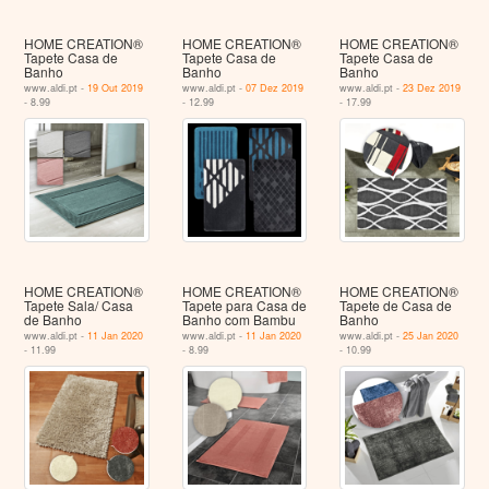
HOME CREATION®
HOME CREATION®
HOME CREATION®
Tapete Casa de
Tapete Casa de
Tapete Casa de
Banho
Banho
Banho
www.aldi.pt -
19 Out 2019
www.aldi.pt -
07 Dez 2019
www.aldi.pt -
23 Dez 2019
- 8.99
- 12.99
- 17.99
HOME CREATION®
HOME CREATION®
HOME CREATION®
Tapete Sala/ Casa
Tapete para Casa de
Tapete de Casa de
de Banho
Banho com Bambu
Banho
www.aldi.pt -
11 Jan 2020
www.aldi.pt -
11 Jan 2020
www.aldi.pt -
25 Jan 2020
- 11.99
- 8.99
- 10.99