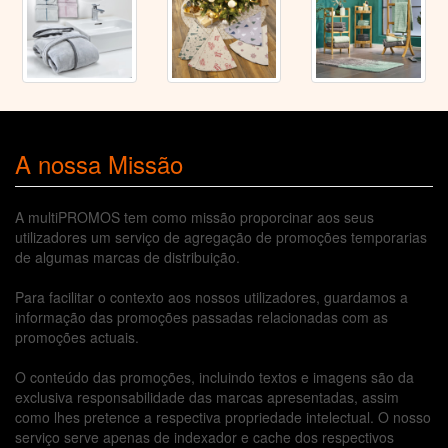
A nossa Missão
A multiPROMOS tem como missão proporcinar aos seus
utilizadores um serviço de agregação de promoções temporarias
de algumas marcas de distribuição.
Para facilitar o contexto aos nossos utilizadores, guardamos a
informação das promoções passadas relacionadas com as
promoções actuais.
O conteúdo das promoções, incluindo textos e imagens são da
exclusiva responsabilidade das marcas apresentadas, assim
como lhes pretence a respectiva propriedade intelectual. O nosso
serviço serve apenas de indexador e cache dos respectivos