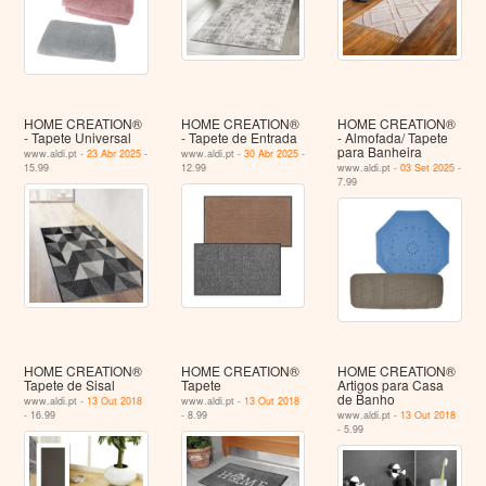
HOME CREATION®
HOME CREATION®
HOME CREATION®
- Tapete Universal
- Tapete de Entrada
- Almofada/ Tapete
para Banheira
www.aldi.pt -
23 Abr 2025
-
www.aldi.pt -
30 Abr 2025
-
15.99
12.99
www.aldi.pt -
03 Set 2025
-
7.99
HOME CREATION®
HOME CREATION®
HOME CREATION®
Tapete de Sisal
Tapete
Artigos para Casa
de Banho
www.aldi.pt -
13 Out 2018
www.aldi.pt -
13 Out 2018
- 16.99
- 8.99
www.aldi.pt -
13 Out 2018
- 5.99