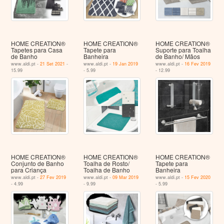
HOME CREATION®
HOME CREATION®
HOME CREATION®
Tapetes para Casa
Tapete para
Suporte para Toalha
de Banho
Banheira
de Banho/ Mãos
www.aldi.pt -
21 Set 2021
-
www.aldi.pt -
19 Jan 2019
www.aldi.pt -
16 Fev 2019
15.99
- 5.99
- 12.99
HOME CREATION®
HOME CREATION®
HOME CREATION®
Conjunto de Banho
Toalha de Rosto/
Tapete para
para Criança
Toalha de Banho
Banheira
www.aldi.pt -
27 Fev 2019
www.aldi.pt -
09 Mar 2019
www.aldi.pt -
15 Fev 2020
- 4.99
- 9.99
- 5.99