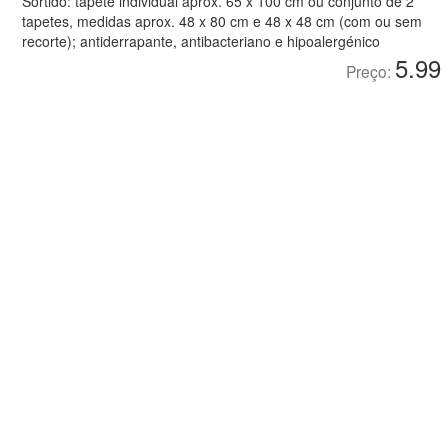
Sortido: tapete individual aprox. 65 x 100 cm ou conjunto de 2
tapetes, medidas aprox. 48 x 80 cm e 48 x 48 cm (com ou sem
recorte); antiderrapante, antibacteriano e hipoalergénico
5.99
Preço: