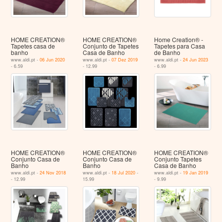
HOME CREATION®
HOME CREATION®
Home Creation® -
Tapetes casa de
Conjunto de Tapetes
Tapetes para Casa
banho
Casa de Banho
de Banho
www.aldi.pt -
06 Jun 2020
www.aldi.pt -
07 Dez 2019
www.aldi.pt -
24 Jun 2023
- 6.59
- 12.99
- 6.99
HOME CREATION®
HOME CREATION®
HOME CREATION®
Conjunto Casa de
Conjunto Casa de
Conjunto Tapetes
Banho
Banho
Casa de Banho
www.aldi.pt -
24 Nov 2018
www.aldi.pt -
18 Jul 2020
-
www.aldi.pt -
19 Jan 2019
- 12.99
15.99
- 9.99