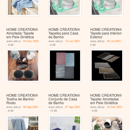
HOME CREATION®
HOME CREATION®
HOME CREATION®
Almofada/ Tapete
Tapetes para Casa
Tapete para Interior/
em Pele Sintética
de Banho
Exterior
www.aldi.pt -
04 Dez 2020
www.aldi.pt -
12 Jun 2021
www.aldi.pt -
30 Jul 2021
-
- 9.99
- 6.99
5.99
HOME CREATION®
HOME CREATION®
HOME CREATION®
Toalha de Banho/
Conjunto de Casa
Tapete/ Amofadas
Rosto
de Banho
em Pele Sintética
www.aldi.pt -
06 Ago 2021
www.aldi.pt -
27 Ago 2021
www.aldi.pt -
04 Dez 2021
- 6.99
- 10.99
- 9.99