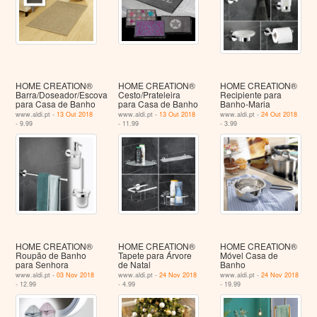
HOME CREATION®
HOME CREATION®
HOME CREATION®
Barra/Doseador/Escova
Cesto/Prateleira
Recipiente para
para Casa de Banho
para Casa de Banho
Banho-Maria
www.aldi.pt -
13 Out 2018
www.aldi.pt -
13 Out 2018
www.aldi.pt -
24 Out 2018
- 9.99
- 11.99
- 3.99
HOME CREATION®
HOME CREATION®
HOME CREATION®
Roupão de Banho
Tapete para Árvore
Móvel Casa de
para Senhora
de Natal
Banho
www.aldi.pt -
03 Nov 2018
www.aldi.pt -
24 Nov 2018
www.aldi.pt -
24 Nov 2018
- 12.99
- 4.99
- 19.99