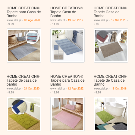
HOME CREATION®
HOME CREATION®
HOME CREATION®
Tapete para Casa de
Tapete Casa de
Tapete Casa de
Banho
Banho
Banho
www.aldi.pt -
08 Ago 2020
www.aldi.pt -
19 Jan 2019
www.aldi.pt -
19 Set 2020
-
- 9.99
- 11.99
9.99
HOME CREATION®
HOME CREATION®
HOME CREATION®
Tapete de casa de
Tapete para Casa de
Tapete de Casa de
banho
Banho
Banho
www.aldi.pt -
24 Out 2020
www.aldi.pt -
12 Ago 2022
www.aldi.pt -
13 Out 2018
- 9.99
- 13.99
- 9.99