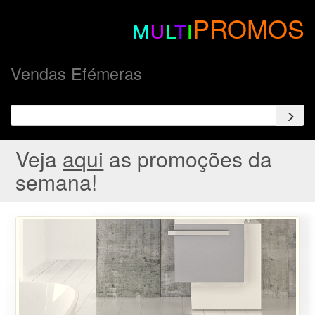
m
u
l
t
i
PROMOS
Vendas Efémeras
Veja
aqui
as promoções da
semana!