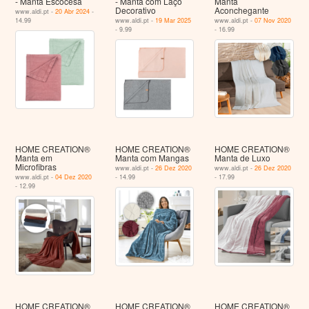
- Manta Escocesa
- Manta com Laço
Manta
Decorativo
Aconchegante
www.aldi.pt -
20 Abr 2024
-
14.99
www.aldi.pt -
19 Mar 2025
www.aldi.pt -
07 Nov 2020
- 9.99
- 16.99
HOME CREATION®
HOME CREATION®
HOME CREATION®
Manta em
Manta com Mangas
Manta de Luxo
Microfibras
www.aldi.pt -
26 Dez 2020
www.aldi.pt -
26 Dez 2020
www.aldi.pt -
04 Dez 2020
- 14.99
- 17.99
- 12.99
HOME CREATION®
HOME CREATION®
HOME CREATION®