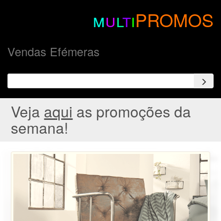
m
u
l
t
i
PROMOS
Vendas Efémeras
Veja
aqui
as promoções da
semana!