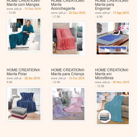
HOME CREATION®
HOME CREATION®
HOME CREATION®
Manta com Mangas
Manta
Manta para
Aconchegante
Engomar
www.aldi.pt -
15 Dez 2018
- 14.99
www.aldi.pt -
22 Dez 2018
www.aldi.pt -
10 Ago 2019
- 17.99
- 6.99
HOME CREATION®
HOME CREATION®
HOME CREATION®
Manta Polar
Manta para Criança
Manta em
Microfibras
www.aldi.pt -
28 Set 2019
-
www.aldi.pt -
12 Out 2019
9.99
- 12.99
www.aldi.pt -
30 Nov 2019
- 12.99