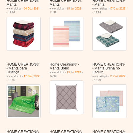
HOME CREATION®
HOME CREATION®
HOME CREATION®
Manta
Manta
- Manta
www.aldi.pt -
04 Dez 2021
www.aldi.pt -
15 Jul 2022
-
www.aldi.pt -
17 Dez 2022
- 12.99
11.99
- 12.99
HOME CREATION®
Home Creation® -
HOME CREATION®
- Manta para
Manta Boho
- Manta Brilha no
Criança
Escuro
www.aldi.pt -
15 Jul 2023
-
www.aldi.pt -
17 Dez 2022
14.99
www.aldi.pt -
11 Out 2023
- 10.99
- 12.99
HOME CREATION®
HOME CREATION®
HOME CREATION®