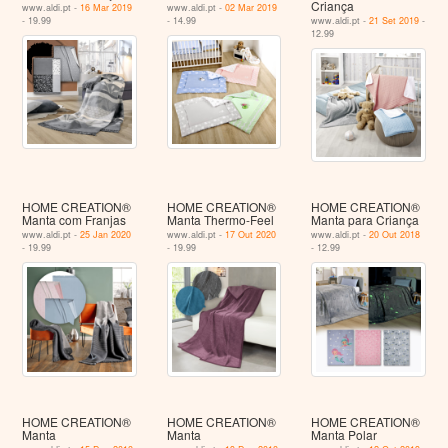
Criança
www.aldi.pt -
16 Mar 2019
www.aldi.pt -
02 Mar 2019
- 19.99
- 14.99
www.aldi.pt -
21 Set 2019
-
12.99
HOME CREATION®
HOME CREATION®
HOME CREATION®
Manta com Franjas
Manta Thermo-Feel
Manta para Criança
www.aldi.pt -
25 Jan 2020
www.aldi.pt -
17 Out 2020
www.aldi.pt -
20 Out 2018
- 19.99
- 19.99
- 12.99
HOME CREATION®
HOME CREATION®
HOME CREATION®
Manta
Manta
Manta Polar