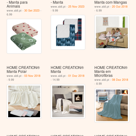
- Manta para
- Manta
Manta com Mangas
Animais
www.aldi.pt -
25 Nov 2023
www.aldi.pt -
20 Out 2018
www.aldi.pt -
30 Set 2023
-
- 9.99
- 6.99
6.99
HOME CREATION®
HOME CREATION®
HOME CREATION®
Manta Polar
Manta
Manta em
Microfibras
www.aldi.pt -
03 Nov 2018
www.aldi.pt -
01 Dez 2018
- 9.99
- 14.99
www.aldi.pt -
08 Dez 2018
- 8.99