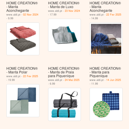
HOME CREATION®
HOME CREATION®
HOME CREATION®
- Manta
- Manta de Luxo
- Manta
Aconchegante
Aconchegante
www.aldi.pt -
23 Nov 2024
www.aldi.pt -
02 Nov 2024
- 17.99
www.aldi.pt -
22 Fev 2025
- 9.99
- 14.99
HOME CREATION®
HOME CREATION®
HOME CREATION®
- Manta Polar
- Manta de Praia
- Manta para
para Piquenique
Piquenique
www.aldi.pt -
22 Fev 2025
- 19.99
www.aldi.pt -
24 Mai 2025
www.aldi.pt -
14 Jun 2025
- 6.99
- 11.99