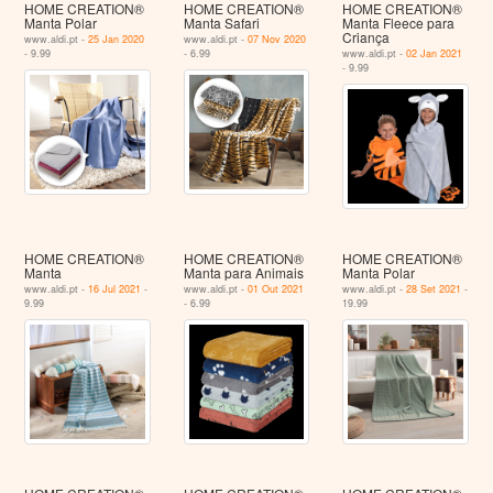
HOME CREATION®
HOME CREATION®
HOME CREATION®
Manta Polar
Manta Safari
Manta Fleece para
Criança
www.aldi.pt -
25 Jan 2020
www.aldi.pt -
07 Nov 2020
- 9.99
- 6.99
www.aldi.pt -
02 Jan 2021
- 9.99
HOME CREATION®
HOME CREATION®
HOME CREATION®
Manta
Manta para Animais
Manta Polar
www.aldi.pt -
16 Jul 2021
-
www.aldi.pt -
01 Out 2021
www.aldi.pt -
28 Set 2021
-
9.99
- 6.99
19.99