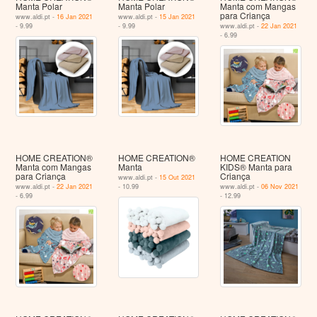
Manta Polar
Manta Polar
Manta com Mangas
para Criança
www.aldi.pt -
16 Jan 2021
www.aldi.pt -
15 Jan 2021
- 9.99
- 9.99
www.aldi.pt -
22 Jan 2021
- 6.99
HOME CREATION®
HOME CREATION®
HOME CREATION
Manta com Mangas
Manta
KIDS® Manta para
para Criança
Criança
www.aldi.pt -
15 Out 2021
www.aldi.pt -
22 Jan 2021
- 10.99
www.aldi.pt -
06 Nov 2021
- 6.99
- 12.99