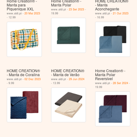
Home Creation® -
Home Creation® -
HOME CREATION®
Manta para
Manta Polar
- Manta
Piquenique XXL
Aconchegante
www.aldi.pt -
23 Set 2023
-
www.aldi.pt -
20 Mai 2023
19.99
www.aldi.pt -
21 Out 2023
- 12.99
- 16.99
HOME CREATION®
HOME CREATION®
Home Creation® -
- Manta de Coralina
- Manta de Verão
Manta Polar
Reversível
www.aldi.pt -
02 Dez 2023
www.aldi.pt -
29 Jun 2024
- 9.99
- 13.99
www.aldi.pt -
28 Set 2024
-
19.99