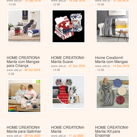
www.aldi.pt -
15 Dez 2018
www.aldi.pt -
19 Dez 2018
www.aldi.pt -
12 Out 2019
- 14.99
- 12.99
- 19.99
HOME CREATION®
HOME CREATION®
Home Creation®
Manta com Mangas
Manta Suave
Manta com Mangas
para Criança
www.aldi.pt -
07 Dez 2019
www.aldi.pt -
14 Dez 2019
www.aldi.pt -
26 Out 2019
- 14.99
- 14.99
- 6.99
HOME CREATION®
HOME CREATION®
HOME CREATION®
Manta para Gatinhar
Manta
Manta/ Kit para
Engomar
www.aldi.pt -
29 Fev 2020
www.aldi.pt -
11 Jul 2020
-