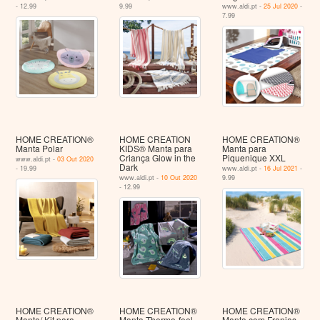
- 12.99
9.99
www.aldi.pt -
25 Jul 2020
-
7.99
HOME CREATION®
HOME CREATION
HOME CREATION®
Manta Polar
KIDS® Manta para
Manta para
Criança Glow in the
Piquenique XXL
www.aldi.pt -
03 Out 2020
Dark
- 19.99
www.aldi.pt -
16 Jul 2021
-
www.aldi.pt -
10 Out 2020
9.99
- 12.99
HOME CREATION®
HOME CREATION®
HOME CREATION®
Manta/ Kit para
Manta Thermo-feel
Manta com Franjas