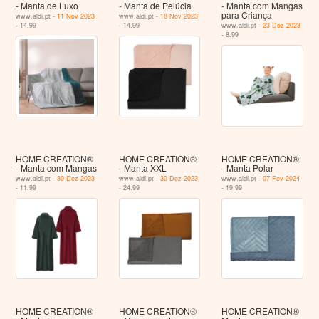
- Manta de Luxo
- Manta de Pelúcia
- Manta com Mangas
para Criança
www.aldi.pt -
11 Nov 2023
www.aldi.pt -
18 Nov 2023
- 14.99
- 14.99
www.aldi.pt -
23 Dez 2023
- 8.99
HOME CREATION®
HOME CREATION®
HOME CREATION®
- Manta com Mangas
- Manta XXL
- Manta Polar
www.aldi.pt -
30 Dez 2023
www.aldi.pt -
30 Dez 2023
www.aldi.pt -
07 Fev 2024
- 11.99
- 24.99
- 19.99
HOME CREATION®
HOME CREATION®
HOME CREATION®