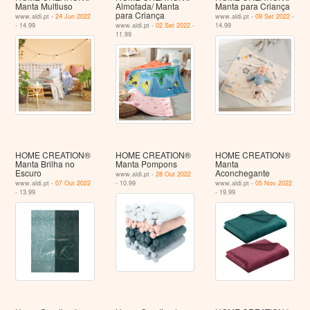
Manta Multiuso
Almofada/ Manta
Manta para Criança
para Criança
www.aldi.pt -
24 Jun 2022
www.aldi.pt -
09 Set 2022
-
- 14.99
www.aldi.pt -
02 Set 2022
-
14.99
11.99
HOME CREATION®
HOME CREATION®
HOME CREATION®
Manta Brilha no
Manta Pompons
Manta
Escuro
Aconchegante
www.aldi.pt -
28 Out 2022
www.aldi.pt -
07 Out 2022
- 10.99
www.aldi.pt -
05 Nov 2022
- 13.99
- 19.99