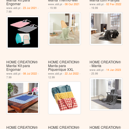
Engomar
www.aldi.pt -
08 Out 2021
www.aldi.pt -
02 Fev 2022
www.aldi.pt -
23 Jul 2021
-
- 19.99
- 19.99
7.99
HOME CREATION®
HOME CREATION®
HOME CREATION®
Manta/ Kit para
Manta para
- Manta
Engomar
Piquenique XXL
www.aldi.pt -
14 Jan 2023
www.aldi.pt -
08 Jul 2022
-
www.aldi.pt -
22 Jul 2022
-
- 25.99
7.99
12.99
HOME CREATION®
HOME CREATION®
HOME CREATION®