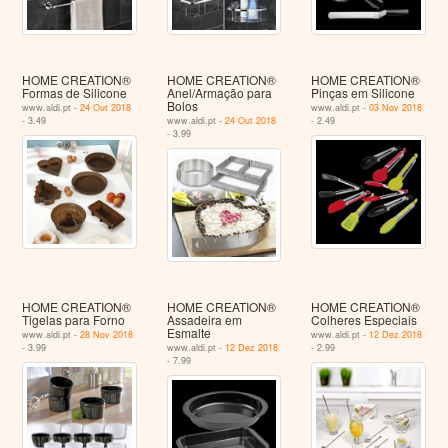
HOME CREATION®
HOME CREATION®
HOME CREATION®
Formas de Silicone
Anel/Armação para
Pinças em Silicone
Bolos
www.aldi.pt -
24 Out 2018
www.aldi.pt -
03 Nov 2018
- 3.49
www.aldi.pt -
24 Out 2018
- 2.49
- 3.99
HOME CREATION®
HOME CREATION®
HOME CREATION®
Tigelas para Forno
Assadeira em
Colheres Especiais
Esmalte
www.aldi.pt -
28 Nov 2018
www.aldi.pt -
12 Dez 2018
- 3.99
www.aldi.pt -
12 Dez 2018
- 2.99
- 7.99