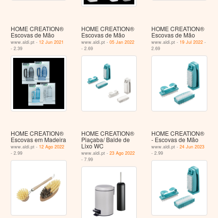
HOME CREATION®
HOME CREATION®
HOME CREATION®
Escovas de Mão
Escovas de Mão
Escovas de Mão
www.aldi.pt -
12 Jun 2021
www.aldi.pt -
05 Jan 2022
www.aldi.pt -
19 Jul 2022
-
- 2.39
- 2.69
2.69
HOME CREATION®
HOME CREATION®
HOME CREATION®
Escovas em Madeira
Piaçaba/ Balde de
- Escovas de Mão
Lixo WC
www.aldi.pt -
12 Ago 2022
www.aldi.pt -
24 Jun 2023
- 2.99
www.aldi.pt -
23 Ago 2022
- 2.99
- 7.99