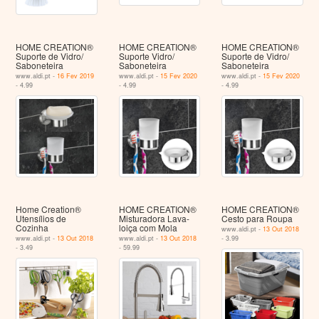
HOME CREATION®
HOME CREATION®
HOME CREATION®
Suporte de Vidro/
Suporte Vidro/
Suporte de Vidro/
Saboneteira
Saboneteira
Saboneteira
www.aldi.pt -
16 Fev 2019
www.aldi.pt -
15 Fev 2020
www.aldi.pt -
15 Fev 2020
- 4.99
- 4.99
- 4.99
Home Creation®
HOME CREATION®
HOME CREATION®
Utensílios de
Misturadora Lava-
Cesto para Roupa
Cozinha
loiça com Mola
www.aldi.pt -
13 Out 2018
www.aldi.pt -
13 Out 2018
www.aldi.pt -
13 Out 2018
- 3.99
- 3.49
- 59.99