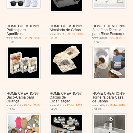
HOME CREATION®
HOME CREATION®
HOME CREATION®
Palitos para
Almofada de Grãos
Almofada Térmica
Aperitivos
para Rins/ Pescoço
www.aldi.pt -
29 Dez 2018
www.aldi.pt -
22 Dez 2018
- 2.99
www.aldi.pt -
29 Dez 2018
- 1.49
- 4.99
HOME CREATION®
HOME CREATION®
HOME CREATION®
Saco-Cama para
Caixas de
Torneira para Casa
Criança
Organização
de Banho
www.aldi.pt -
29 Dez 2018
www.aldi.pt -
12 Jan 2019
www.aldi.pt -
19 Jan 2019
- 14.99
- 4.99
- 34.99