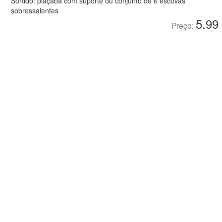
Sortido: piaçaba com suporte ou conjunto de 6 escovas
sobressalentes
5.99
Preço: