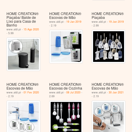
HOME CREATION®
HOME CREATION®
HOME CREATION®
Piaçaba/ Balde de
Escovas de Mão
Piaçaba
Lixo para Casa de
www.aldi.pt -
19 Jan 2019
www.aldi.pt -
19 Jan 2019
Banho
- 2.19
- 2.99
www.aldi.pt -
15 Ago 2020
- 5.99
HOME CREATION®
HOME CREATION®
HOME CREATION®
Escovas de Mão
Escovas de Cozinha
Escovas de Mão
www.aldi.pt -
01 Fev 2020
www.aldi.pt -
08 Jul 2020
-
www.aldi.pt -
30 Jan 2021
- 2.19
2.69
- 2.19