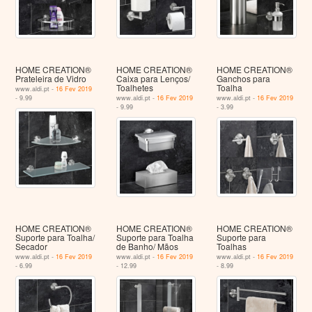
HOME CREATION®
HOME CREATION®
HOME CREATION®
Prateleira de Vidro
Caixa para Lenços/
Ganchos para
Toalhetes
Toalha
www.aldi.pt -
16 Fev 2019
- 9.99
www.aldi.pt -
16 Fev 2019
www.aldi.pt -
16 Fev 2019
- 9.99
- 3.99
HOME CREATION®
HOME CREATION®
HOME CREATION®
Suporte para Toalha/
Suporte para Toalha
Suporte para
Secador
de Banho/ Mãos
Toalhas
www.aldi.pt -
16 Fev 2019
www.aldi.pt -
16 Fev 2019
www.aldi.pt -
16 Fev 2019
- 6.99
- 12.99
- 8.99