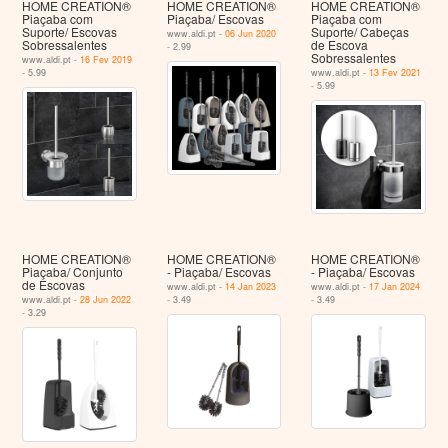
HOME CREATION®
HOME CREATION®
HOME CREATION®
Piaçaba com
Piaçaba/ Escovas
Piaçaba com
Suporte/ Escovas
Suporte/ Cabeças
www.aldi.pt -
06 Jun 2020
Sobressalentes
de Escova
- 2.99
Sobressalentes
www.aldi.pt -
16 Fev 2019
- 5.99
www.aldi.pt -
13 Fev 2021
- 5.99
HOME CREATION®
HOME CREATION®
HOME CREATION®
Piaçaba/ Conjunto
- Piaçaba/ Escovas
- Piaçaba/ Escovas
de Escovas
www.aldi.pt -
14 Jan 2023
www.aldi.pt -
17 Jan 2024
www.aldi.pt -
28 Jun 2022
- 3.49
- 3.49
- 3.29