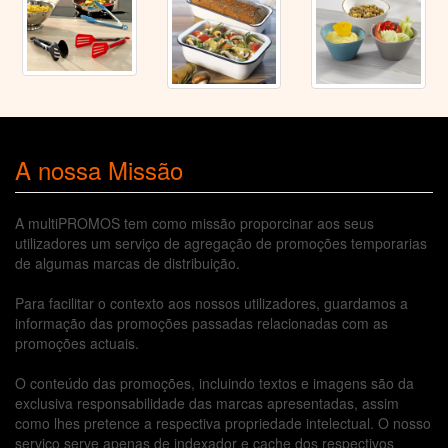
A nossa Missão
A multiPROMOS tem como missão proporcinar aos seus
utilizadores um serviço de agregação de promoções temporarias
de algumas marcas de distribuição.
Para facilitar o contexto aos nossos utilizadores, guardamos a
informação das promoções passadas relacionadas com as
promoções actuais.
O conteúdo das promoções, incluindo textos e imagens são da
exclusiva responsabilidade das marcas apresentadas, assim
como lhes pretence a respectiva propriedade intelectual. O nosso
serviço serve apenas de indexador e cache dos respectivos