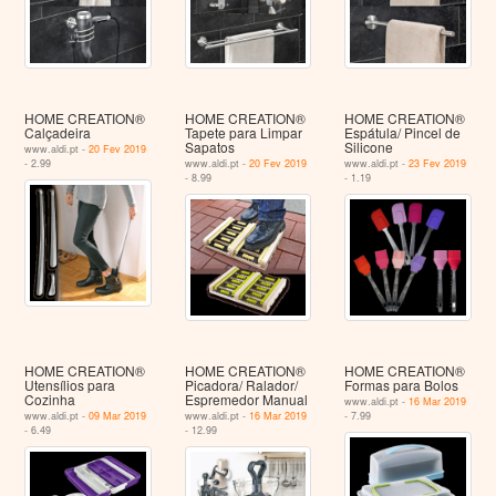
HOME CREATION®
HOME CREATION®
HOME CREATION®
Calçadeira
Tapete para Limpar
Espátula/ Pincel de
Sapatos
Silicone
www.aldi.pt -
20 Fev 2019
- 2.99
www.aldi.pt -
20 Fev 2019
www.aldi.pt -
23 Fev 2019
- 8.99
- 1.19
HOME CREATION®
HOME CREATION®
HOME CREATION®
Utensílios para
Picadora/ Ralador/
Formas para Bolos
Cozinha
Espremedor Manual
www.aldi.pt -
16 Mar 2019
www.aldi.pt -
09 Mar 2019
www.aldi.pt -
16 Mar 2019
- 7.99
- 6.49
- 12.99