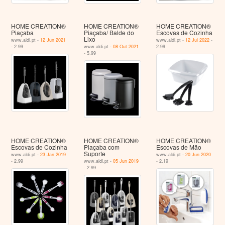
HOME CREATION®
HOME CREATION®
HOME CREATION®
Piaçaba
Piaçaba/ Balde do
Escovas de Cozinha
Lixo
www.aldi.pt -
12 Jun 2021
www.aldi.pt -
12 Jul 2022
-
- 2.99
www.aldi.pt -
08 Out 2021
2.99
- 5.99
HOME CREATION®
HOME CREATION®
HOME CREATION®
Escovas de Cozinha
Piaçaba com
Escovas de Mão
Suporte
www.aldi.pt -
23 Jan 2019
www.aldi.pt -
20 Jun 2020
- 2.99
www.aldi.pt -
05 Jun 2019
- 2.19
- 2.99