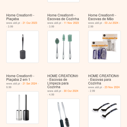
Home Creation® -
Home Creation® -
Home Creation® -
Piaçaba
Escovas de Cozinha
Escovas de Mão
www.aldi.pt -
21 Out 2023
www.aldi.pt -
11 Nov 2023
www.aldi.pt -
03 Jul 2024
-
- 3.99
- 3.99
2.99
Home Creation® -
HOME CREATION®
HOME CREATION®
Piaçaba 2 em 1
- Escovas de
- Escovas para
Limpeza para
Cozinha
www.aldi.pt -
21 Set 2024
-
Cozinha
9.99
www.aldi.pt -
23 Nov 2024
www.aldi.pt -
30 Out 2024
- 2.99
- 4.99