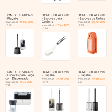
HOME CREATION®
HOME CREATION®
HOME CREATION®
- Piaçaba
- Escovas para
- Escovas de Unhas
Cozinha
www.aldi.pt -
15 Mar 2025
www.aldi.pt -
25 Jun 2025
- 3.49
www.aldi.pt -
17 Mai 2025
- 2.99
- 3.99
HOME CREATION®
HOME CREATION®
HOME CREATION®
- Escovas para Loiça
- Piaçaba
- Piaçaba
com Dispensador
www.aldi.pt -
30 Ago 2025
www.aldi.pt -
03 Set 2025
-
www.aldi.pt -
09 Jul 2025
-
- 3.49
9.99
2.99