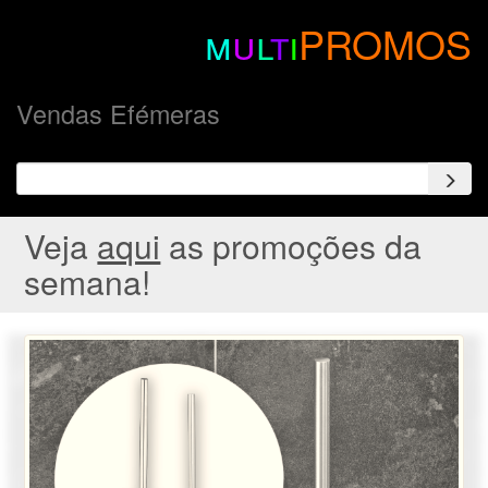
m
u
l
t
i
PROMOS
Vendas Efémeras
Veja
aqui
as promoções da
semana!