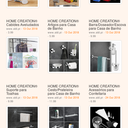
HOME CREATION®
HOME CREATION®
HOME CREATION®
Cabides Aveludados
Artigos para Casa
Barra/Doseador/Escova
de Banho
para Casa de Banho
www.aldi.pt -
13 Out 2018
- 3.99
www.aldi.pt -
13 Out 2018
www.aldi.pt -
13 Out 2018
- 5.99
- 9.99
HOME CREATION®
HOME CREATION®
HOME CREATION®
Suporte para
Cesto/Prateleira
Acessórios para
Toalhas
para Casa de Banho
Confeitaria
www.aldi.pt -
13 Out 2018
www.aldi.pt -
13 Out 2018
www.aldi.pt -
24 Out 2018
- 9.99
- 11.99
- 6.99