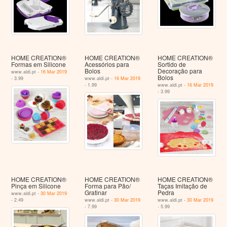
HOME CREATION®
HOME CREATION®
HOME CREATION®
Formas em Silicone
Acessórios para
Sortido de
Bolos
Decoração para
www.aldi.pt -
16 Mar 2019
Bolos
- 3.99
www.aldi.pt -
16 Mar 2019
- 1.99
www.aldi.pt -
16 Mar 2019
- 3.99
HOME CREATION®
HOME CREATION®
HOME CREATION®
Pinça em Silicone
Forma para Pão/
Taças Imitação de
Gratinar
Pedra
www.aldi.pt -
30 Mar 2019
- 2.49
www.aldi.pt -
30 Mar 2019
www.aldi.pt -
30 Mar 2019
- 7.99
- 5.99