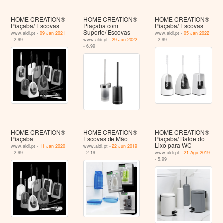
HOME CREATION®
HOME CREATION®
HOME CREATION®
Piaçaba/ Escovas
Piaçaba com
Piaçaba/ Escovas
Suporte/ Escovas
www.aldi.pt -
09 Jan 2021
www.aldi.pt -
05 Jan 2022
- 2.99
www.aldi.pt -
29 Jan 2022
- 2.99
- 6.99
HOME CREATION®
HOME CREATION®
HOME CREATION®
Piaçaba
Escovas de Mão
Piaçaba/ Balde do
Lixo para WC
www.aldi.pt -
11 Jan 2020
www.aldi.pt -
22 Jun 2019
- 2.99
- 2.19
www.aldi.pt -
21 Ago 2019
- 5.99