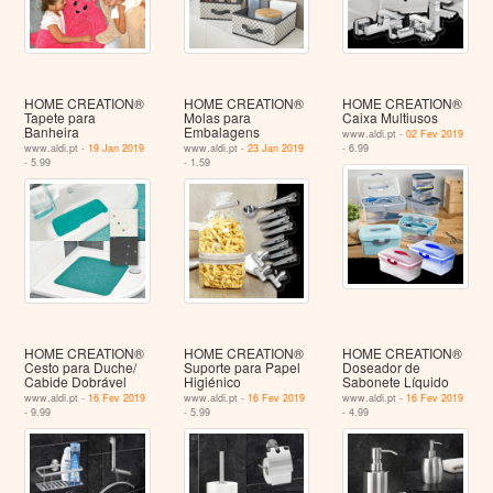
HOME CREATION®
HOME CREATION®
HOME CREATION®
Tapete para
Molas para
Caixa Multiusos
Banheira
Embalagens
www.aldi.pt -
02 Fev 2019
www.aldi.pt -
19 Jan 2019
www.aldi.pt -
23 Jan 2019
- 6.99
- 5.99
- 1.59
HOME CREATION®
HOME CREATION®
HOME CREATION®
Cesto para Duche/
Suporte para Papel
Doseador de
Cabide Dobrável
Higiénico
Sabonete Líquido
www.aldi.pt -
16 Fev 2019
www.aldi.pt -
16 Fev 2019
www.aldi.pt -
16 Fev 2019
- 9.99
- 5.99
- 4.99