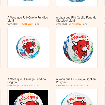
o
A Vaca que Ri® Queijo Fundido
A Vaca que Ri® Queijo Fundido
Light
Clássico/ Light
www.lidl.pt -
10 Ago 2023
- 2.49
www.lidl.pt -
31 Ago 2023
- 3.43
A Vaca que Ri Queijo Fundido
A Vaca que Ri - Queijo Light em
Original
Porções
www.aldi.pt -
18 Mar 2022
- 1.52
www.aldi.pt -
13 Out 2025
- 1.79