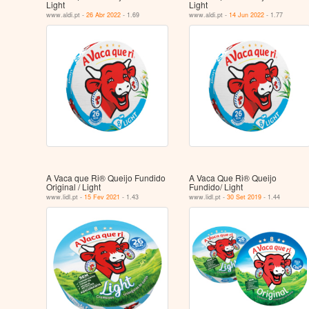
Light
Light
www.aldi.pt -
26 Abr 2022
- 1.69
www.aldi.pt -
14 Jun 2022
- 1.77
A Vaca que Ri® Queijo Fundido
A Vaca Que Ri® Queijo
Original / Light
Fundido/ Light
www.lidl.pt -
15 Fev 2021
- 1.43
www.lidl.pt -
30 Set 2019
- 1.44