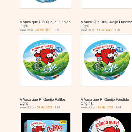
A Vaca que Ri® Queijo Fundido
A Vaca Que Ri® Queijo Fundid
Light
Light
www.lidl.pt -
05 Abr 2021
- 1.39
www.lidl.pt -
14 Jun 2021
- 1.39
A Vaca que Ri Queijo Palitos
A Vaca que Ri Queijo Fundido
Light
Original
www.aldi.pt -
05 Mar 2021
- 1.69
www.aldi.pt -
24 Mar 2021
- 1.43