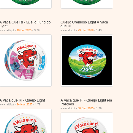
A Vaca Que Ri - Queijo Fundido
Queijo Cremoso Light A Vaca
Light
que Ri
www.aldi.pt -
19 Set 2025
- 3.79
www.aldi.pt -
23 Dez 2019
- 1.43
A Vaca que Ri - Queijo Light
A Vaca que Ri - Queijo Light em
Porções
www.aldi.pt -
24 Nov 2025
- 1.79
www.aldi.pt -
08 Dez 2025
- 1.79