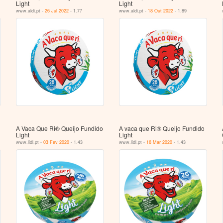
Light
Light
www.aldi.pt -
26 Jul 2022
- 1.77
www.aldi.pt -
18 Out 2022
- 1.89
A Vaca Que Ri® Queijo Fundido
A vaca que Ri® Queijo Fundido
Light
Light
www.lidl.pt -
03 Fev 2020
- 1.43
www.lidl.pt -
16 Mar 2020
- 1.43