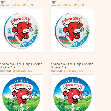
Light
Light
www.aldi.pt -
15 Set 2025
- 1.79
www.aldi.pt -
22 Set 2025
- 1.79
A Vaca que Ri® Queijo Fundido
A Vaca que Ri® Queijo Fundido
Original / Light
Original / Light
www.lidl.pt -
26 Out 2020
- 1.43
www.lidl.pt -
04 Jan 2021
- 1.43