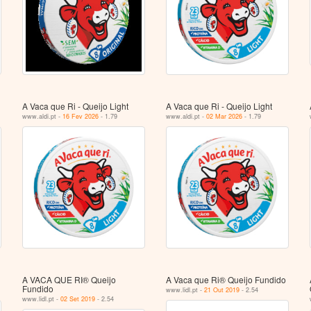
A Vaca que Ri - Queijo Light
A Vaca que Ri - Queijo Light
www.aldi.pt -
16 Fev 2026
- 1.79
www.aldi.pt -
02 Mar 2026
- 1.79
A VACA QUE RI® Queijo
A Vaca que Ri® Queijo Fundido
Fundido
www.lidl.pt -
21 Out 2019
- 2.54
www.lidl.pt -
02 Set 2019
- 2.54