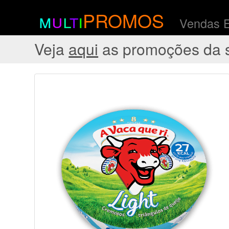
m
u
l
t
i
PROMOS
Vendas 
Veja
aqui
as promoções da 