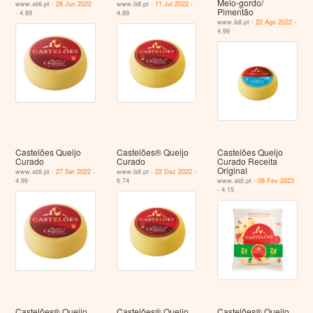
Meio-gordo/
www.aldi.pt -
28 Jun 2022
www.lidl.pt -
11 Jul 2022
-
Pimentão
- 4.89
4.89
www.lidl.pt -
22 Ago 2022
-
4.99
Castelões Queijo
Castelões® Queijo
Castelões Queijo
Curado
Curado
Curado Receita
Original
www.aldi.pt -
27 Set 2022
-
www.lidl.pt -
22 Dez 2022
-
4.99
6.74
www.aldi.pt -
08 Fev 2023
- 4.15
Castelões® Queijo
Castelões® Queijo
Castelões® Queijo