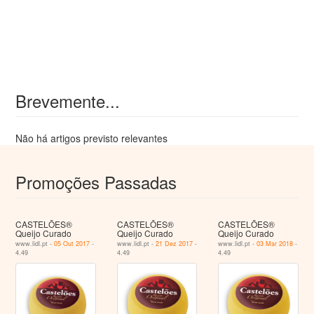
Brevemente...
Não há artigos previsto relevantes
Promoções Passadas
CASTELÕES®
CASTELÕES®
CASTELÕES®
Queijo Curado
Queijo Curado
Queijo Curado
www.lidl.pt -
05 Out 2017
-
www.lidl.pt -
21 Dez 2017
-
www.lidl.pt -
03 Mar 2018
-
4.49
4.49
4.49