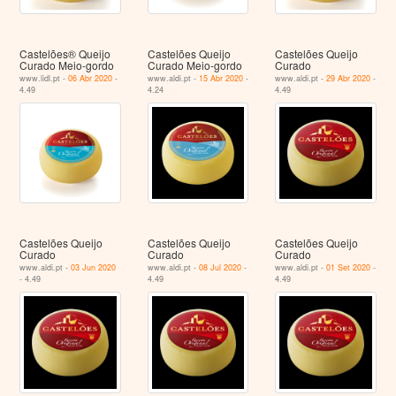
Castelões® Queijo
Castelões Queijo
Castelões Queijo
Curado Meio-gordo
Curado Meio-gordo
Curado
www.lidl.pt -
06 Abr 2020
-
www.aldi.pt -
15 Abr 2020
-
www.aldi.pt -
29 Abr 2020
-
4.49
4.24
4.49
Castelões Queijo
Castelões Queijo
Castelões Queijo
Curado
Curado
Curado
www.aldi.pt -
03 Jun 2020
www.aldi.pt -
08 Jul 2020
-
www.aldi.pt -
01 Set 2020
-
- 4.49
4.49
4.49