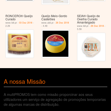
RONCERO® Queijo
Queijo Meio-Gordo
SEIA® Queijo de
Curado
Castelões
Ovelha Curado
Amanteigado
www.lidl.pt -
03 Dez 2018
-
www.aldi.pt -
26 Dez 2018
2.29
- 4.49
www.lidl.pt -
26 Dez 2018
-
5.59
A nossa Missão
A multiPROMOS tem como missão proporcinar aos seus
utilizadores um serviço de agregação de promoções temporarias
de algumas marcas de distribuição.