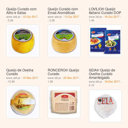
Queijo Curado com
Queijo Curado com
LOVILIO® Queijo
Alho e Salsa
Ervas Aromáticas
Italiano Curado DOP
www.aldi.pt -
13 Out 2017
www.aldi.pt -
13 Out 2017
www.lidl.pt -
16 Out 2017
-
- 5.99
- 5.99
1.49
Queijo de Ovelha
RONCERO® Queijo
SEIA® Queijo de
Curado
Curado
Ovelha Curado
Amanteigado
www.aldi.pt -
15 Nov 2017
www.lidl.pt -
20 Nov 2017
-
- 15.99
1.99
www.lidl.pt -
18 Dez 2017
-
5.19