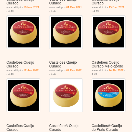
Curado
Curado
Curado
www.aldi.pt -
10 Nov 2021
www.aldi.pt -
01 Dez 2021
www.aldi.pt -
15 Dez 2021
- 4.49
- 4.49
- 4.49
Castelões Queijo
Castelões Queijo
Castelões Queijo
Curado
Curado
Curado Meio-gordo
www.aldi.pt -
12 Jan 2022
www.aldi.pt -
09 Fev 2022
www.aldi.pt -
14 Abr 2022
-
- 4.49
- 4.49
4.49
Castelões Queijo
Castelões® Queijo
Castelões® Queijo
Curado
Curado
de Prato Curado