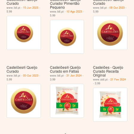
Curado
Curado/ Pimentão
Curado
Pequeno
www.lidl.pt -
15 Jun 2023
-
www.lidl.pt -
09 Out 2023
-
5.99
www.lidl.pt -
10 Ago 2023
-
5.99
5.99
Castelões® Queijo
Castelões® Queijo
Castelões - Queijo
Curado
Curado em Fatias
Curado Receita
Original
www.lidl.pt -
05 Out 2023
-
www.lidl.pt -
31 Jan 2024
-
5.99
3.99
www.aldi.pt -
21 Fev 2024
- 3.99