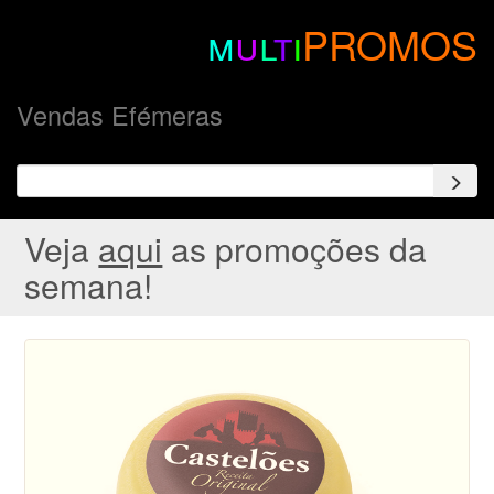
m
u
l
t
i
PROMOS
Vendas Efémeras
Veja
aqui
as promoções da
semana!