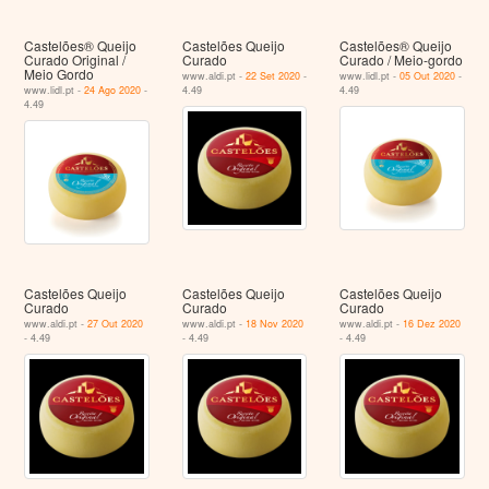
Castelões® Queijo
Castelões Queijo
Castelões® Queijo
Curado Original /
Curado
Curado / Meio-gordo
Meio Gordo
www.aldi.pt -
22 Set 2020
-
www.lidl.pt -
05 Out 2020
-
www.lidl.pt -
24 Ago 2020
-
4.49
4.49
4.49
Castelões Queijo
Castelões Queijo
Castelões Queijo
Curado
Curado
Curado
www.aldi.pt -
27 Out 2020
www.aldi.pt -
18 Nov 2020
www.aldi.pt -
16 Dez 2020
- 4.49
- 4.49
- 4.49