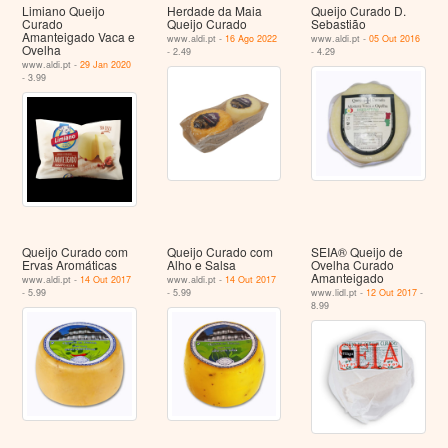
Limiano Queijo
Herdade da Maia
Queijo Curado D.
Curado
Queijo Curado
Sebastião
Amanteigado Vaca e
www.aldi.pt -
16 Ago 2022
www.aldi.pt -
05 Out 2016
Ovelha
- 2.49
- 4.29
www.aldi.pt -
29 Jan 2020
- 3.99
Queijo Curado com
Queijo Curado com
SEIA® Queijo de
Ervas Aromáticas
Alho e Salsa
Ovelha Curado
Amanteigado
www.aldi.pt -
14 Out 2017
www.aldi.pt -
14 Out 2017
- 5.99
- 5.99
www.lidl.pt -
12 Out 2017
-
8.99