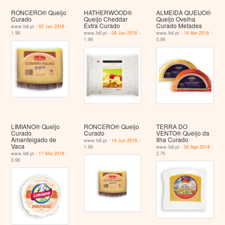
RONCERO® Queijo
HATHERWOOD®
ALMEIDA QUEIJO®
Curado
Queijo Cheddar
Queijo Ovelha
Extra Curado
Curado Metades
www.lidl.pt -
02 Jan 2018
-
1.99
www.lidl.pt -
08 Jan 2018
-
www.lidl.pt -
16 Abr 2018
-
1.99
5.99
LIMIANO® Queijo
RONCERO® Queijo
TERRA DO
Curado
Curado
VENTO® Queijo da
Amanteigado de
Ilha Curado
www.lidl.pt -
14 Jun 2018
-
Vaca
1.99
www.lidl.pt -
06 Ago 2018
-
www.lidl.pt -
17 Mai 2018
-
2.75
3.96