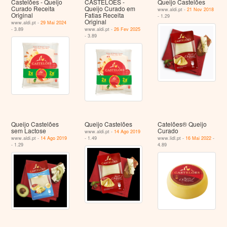
Castelões - Queijo
CASTELÕES -
Queijo Castelões
Curado Receita
Queijo Curado em
www.aldi.pt -
21 Nov 2018
Original
Fatias Receita
- 1.29
Original
www.aldi.pt -
29 Mai 2024
- 3.89
www.aldi.pt -
26 Fev 2025
- 3.89
Queijo Castelões
Queijo Castelões
Catelões® Queijo
sem Lactose
Curado
www.aldi.pt -
14 Ago 2019
www.aldi.pt -
14 Ago 2019
- 1.49
www.lidl.pt -
16 Mai 2022
-
- 1.29
4.89