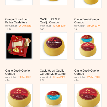
Queijo Curado em
CASTELÕES ®
Castelões® Queijo
Fatias Castelões
Queijo Curado
Curado
www.aldi.pt -
26 Jun 2019
www.lidl.pt -
12 Ago 2019
-
www.lidl.pt -
28 Out 2019
-
- 1.49
4.24
4.24
Castelões® Queijo
Castelões® Queijo
Castelões® Queijo
Curado
Curado Meio Gordo
Curado
www.lidl.pt -
19 Dez 2019
-
www.lidl.pt -
27 Jan 2020
-
www.lidl.pt -
27 Jan 2020
-
4.24
4.24
4.24