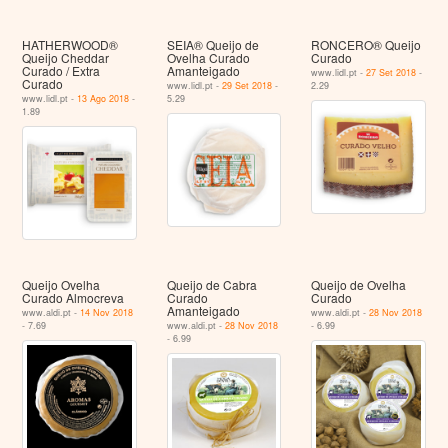
HATHERWOOD®
SEIA® Queijo de
RONCERO® Queijo
Queijo Cheddar
Ovelha Curado
Curado
Curado / Extra
Amanteigado
www.lidl.pt -
27 Set 2018
-
Curado
www.lidl.pt -
29 Set 2018
-
2.29
www.lidl.pt -
13 Ago 2018
-
5.29
1.89
Queijo Ovelha
Queijo de Cabra
Queijo de Ovelha
Curado Almocreva
Curado
Curado
Amanteigado
www.aldi.pt -
14 Nov 2018
www.aldi.pt -
28 Nov 2018
- 7.69
www.aldi.pt -
28 Nov 2018
- 6.99
- 6.99