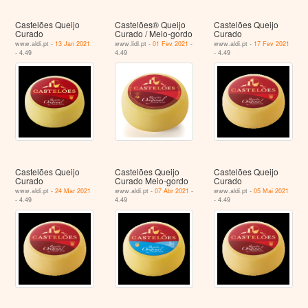
Castelões Queijo
Castelões® Queijo
Castelões Queijo
Curado
Curado / Meio-gordo
Curado
www.aldi.pt -
13 Jan 2021
www.lidl.pt -
01 Fev 2021
-
www.aldi.pt -
17 Fev 2021
- 4.49
4.49
- 4.49
Castelões Queijo
Castelões Queijo
Castelões Queijo
Curado
Curado Meio-gordo
Curado
www.aldi.pt -
24 Mar 2021
www.aldi.pt -
07 Abr 2021
-
www.aldi.pt -
05 Mai 2021
- 4.49
4.49
- 4.49