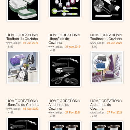
HOME CREATION®
HOME CREATION®
HOME CREATION®
Toalhas de Cozinha
Utensílios de
Toalhas de Cozinha
Cozinha
www.aldi.pt -
01 Jun 2019
www.aldi.pt -
03 Jun 2020
- 8.99
www.aldi.pt -
31 Ago 2019
- 8.99
- 4.99
HOME CREATION®
HOME CREATION®
HOME CREATION®
Utensílio de Cozinha
Ajudantes de
Ajudantes de
Cozinha
Cozinha
www.aldi.pt -
08 Ago 2020
- 4.99
www.aldi.pt -
27 Fev 2021
www.aldi.pt -
27 Fev 2021
- 4.99
- 4.99