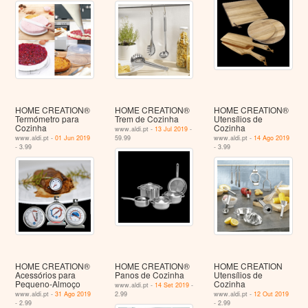
HOME CREATION®
HOME CREATION®
HOME CREATION®
Termómetro para
Trem de Cozinha
Utensílios de
Cozinha
Cozinha
www.aldi.pt -
13 Jul 2019
-
www.aldi.pt -
01 Jun 2019
59.99
www.aldi.pt -
14 Ago 2019
- 3.99
- 3.99
HOME CREATION®
HOME CREATION®
HOME CREATION
Acessórios para
Panos de Cozinha
Utensílios de
Pequeno-Almoço
Cozinha
www.aldi.pt -
14 Set 2019
-
www.aldi.pt -
31 Ago 2019
2.99
www.aldi.pt -
12 Out 2019
- 2.99
- 2.99