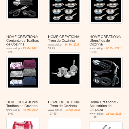
HOME CREATION®
HOME CREATION®
HOME CREATION®
Conjunto de Toalhas
Trem de Cozinha
Utensílios de
de Cozinha
Cozinha
www.aldi.pt -
18 Set 2021
-
www.aldi.pt -
29 Mai 2021
59.99
www.aldi.pt -
05 Out 2021
- 9.99
- 4.99
HOME CREATION®
HOME CREATION®
Home Creation® -
Toalhas de Cozinha
- Trem de Cozinha
Acessórios de
Limpeza
www.aldi.pt -
10 Mai 2022
www.aldi.pt -
23 Ago 2023
- 9.99
- 27.99
www.aldi.pt -
23 Ago 2023
- 1.99