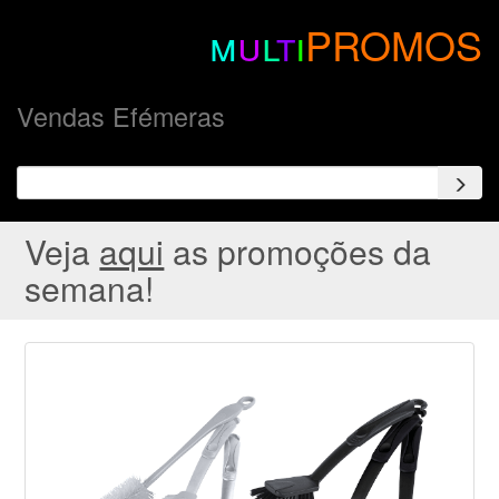
m
u
l
t
i
PROMOS
Vendas Efémeras
Veja
aqui
as promoções da
semana!