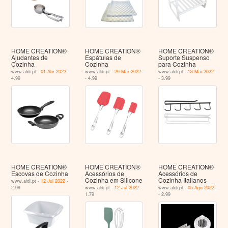
HOME CREATION®
HOME CREATION®
HOME CREATION®
Ajudantes de
Espátulas de
Suporte Suspenso
Cozinha
Cozinha
para Cozinha
www.aldi.pt -
01 Abr 2022
-
www.aldi.pt -
29 Mar 2022
www.aldi.pt -
13 Mai 2022
4.99
- 4.99
- 3.99
HOME CREATION®
HOME CREATION®
HOME CREATION®
Escovas de Cozinha
Acessórios de
Acessórios de
Cozinha em Silicone
Cozinha Italianos
www.aldi.pt -
12 Jul 2022
-
2.99
www.aldi.pt -
12 Jul 2022
-
www.aldi.pt -
05 Ago 2022
1.79
- 2.99