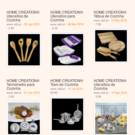
HOME CREATION®
HOME CREATION®
HOME CREATION®
Utensílios de
Utensílios para
Tábua de Cozinha
Cozinha
Cozinha
www.aldi.pt -
15 Mai 2019
www.aldi.pt -
30 Jan 2019
www.aldi.pt -
09 Mar 2019
- 7.99
- 2.99
- 6.49
HOME CREATION®
HOME CREATION®
HOME CREATION®
Termómetro para
Trem de Cozinha
Utensílios de
Cozinha
Cozinha
www.aldi.pt -
13 Jul 2019
-
www.aldi.pt -
01 Jun 2019
59.99
www.aldi.pt -
14 Ago 2019
- 3.99
- 3.99