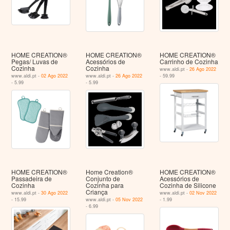
HOME CREATION®
HOME CREATION®
HOME CREATION®
Pegas/ Luvas de
Acessórios de
Carrinho de Cozinha
Cozinha
Cozinha
www.aldi.pt -
26 Ago 2022
www.aldi.pt -
02 Ago 2022
www.aldi.pt -
26 Ago 2022
- 59.99
- 5.99
- 5.99
HOME CREATION®
Home Creation®
HOME CREATION®
Passadeira de
Conjunto de
Acessórios de
Cozinha
Cozinha para
Cozinha de Silicone
Criança
www.aldi.pt -
30 Ago 2022
www.aldi.pt -
02 Nov 2022
- 15.99
www.aldi.pt -
05 Nov 2022
- 1.99
- 6.99