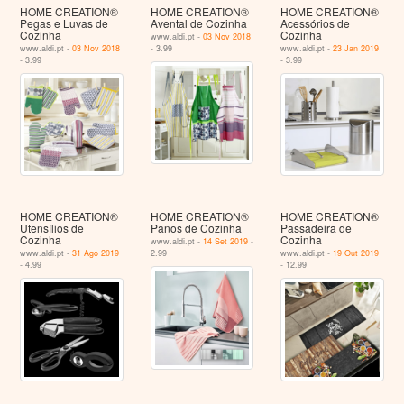
HOME CREATION®
HOME CREATION®
HOME CREATION®
Pegas e Luvas de
Avental de Cozinha
Acessórios de
Cozinha
Cozinha
www.aldi.pt -
03 Nov 2018
www.aldi.pt -
03 Nov 2018
- 3.99
www.aldi.pt -
23 Jan 2019
- 3.99
- 3.99
HOME CREATION®
HOME CREATION®
HOME CREATION®
Utensílios de
Panos de Cozinha
Passadeira de
Cozinha
Cozinha
www.aldi.pt -
14 Set 2019
-
www.aldi.pt -
31 Ago 2019
2.99
www.aldi.pt -
19 Out 2019
- 4.99
- 12.99