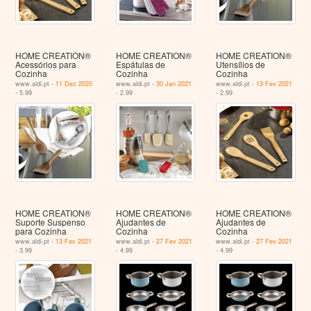
HOME CREATION®
HOME CREATION®
HOME CREATION®
Acessórios para
Espátulas de
Utensílios de
Cozinha
Cozinha
Cozinha
www.aldi.pt -
11 Dez 2020
www.aldi.pt -
30 Jan 2021
www.aldi.pt -
13 Fev 2021
- 5.99
- 2.99
- 2.99
HOME CREATION®
HOME CREATION®
HOME CREATION®
Suporte Suspenso
Ajudantes de
Ajudantes de
para Cozinha
Cozinha
Cozinha
www.aldi.pt -
13 Fev 2021
www.aldi.pt -
27 Fev 2021
www.aldi.pt -
27 Fev 2021
- 3.99
- 4.99
- 4.99