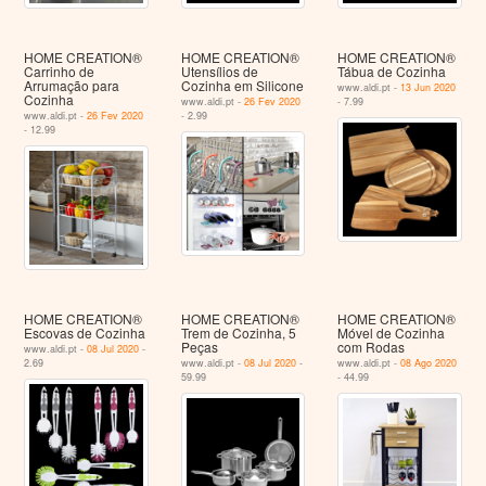
HOME CREATION®
HOME CREATION®
HOME CREATION®
Carrinho de
Utensílios de
Tábua de Cozinha
Arrumação para
Cozinha em Silicone
www.aldi.pt -
13 Jun 2020
Cozinha
www.aldi.pt -
26 Fev 2020
- 7.99
www.aldi.pt -
26 Fev 2020
- 2.99
- 12.99
HOME CREATION®
HOME CREATION®
HOME CREATION®
Escovas de Cozinha
Trem de Cozinha, 5
Móvel de Cozinha
Peças
com Rodas
www.aldi.pt -
08 Jul 2020
-
2.69
www.aldi.pt -
08 Jul 2020
-
www.aldi.pt -
08 Ago 2020
59.99
- 44.99