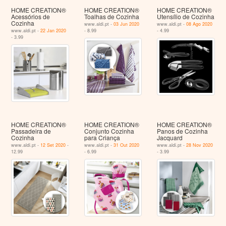
HOME CREATION®
HOME CREATION®
HOME CREATION®
Acessórios de
Toalhas de Cozinha
Utensílio de Cozinha
Cozinha
www.aldi.pt -
03 Jun 2020
www.aldi.pt -
08 Ago 2020
www.aldi.pt -
22 Jan 2020
- 8.99
- 4.99
- 3.99
HOME CREATION®
HOME CREATION®
HOME CREATION®
Passadeira de
Conjunto Cozinha
Panos de Cozinha
Cozinha
para Criança
Jacquard
www.aldi.pt -
12 Set 2020
-
www.aldi.pt -
31 Out 2020
www.aldi.pt -
28 Nov 2020
12.99
- 6.99
- 3.99