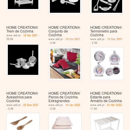
HOME CREATION®
HOME CREATION®
HOME CREATION®
Trem de Cozinha
Conjunto de
Termómetro para
Cozinha
Cozinha
www.aldi.pt -
18 Set 2021
-
59.99
www.aldi.pt -
19 Out 2021
www.aldi.pt -
15 Dez 2021
- 3.99
- 2.99
HOME CREATION®
HOME CREATION®
HOME CREATION®
Acessórios para
Panos de Cozinha
Estante para
Cozinha
Extragrandes
Armário de Cozinha
www.aldi.pt -
22 Dez 2021
www.aldi.pt -
19 Jan 2022
www.aldi.pt -
01 Abr 2022
-
- 5.99
- 5.99
11.99