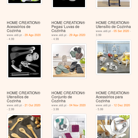
HOME CREATION®
HOME CREATION®
HOME CREATION®
Acessórios de
Pegas/ Luvas de
Utensílio de Cozinha
Cozinha
Cozinha
www.aldi.pt -
05 Set 2020
-
www.aldi.pt -
29 Ago 2020
www.aldi.pt -
29 Ago 2020
3.99
- 4.99
- 4.99
HOME CREATION®
HOME CREATION®
HOME CREATION®
Utensílios de
Conjunto de
Acessórios para
Cozinha
Cozinha
Cozinha
www.aldi.pt -
21 Out 2020
www.aldi.pt -
04 Nov 2020
www.aldi.pt -
12 Dez 2020
- 2.99
- 3.99
- 5.99