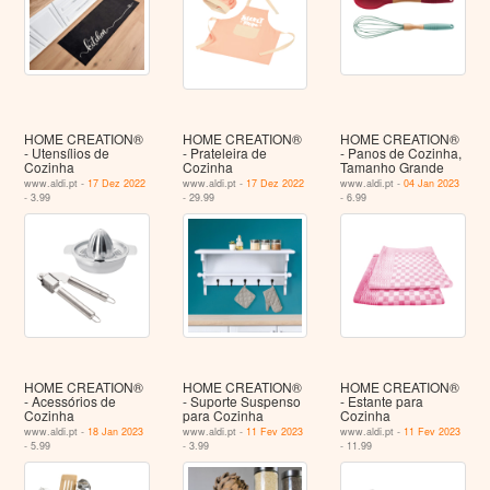
HOME CREATION®
HOME CREATION®
HOME CREATION®
- Utensílios de
- Prateleira de
- Panos de Cozinha,
Cozinha
Cozinha
Tamanho Grande
www.aldi.pt -
17 Dez 2022
www.aldi.pt -
17 Dez 2022
www.aldi.pt -
04 Jan 2023
- 3.99
- 29.99
- 6.99
HOME CREATION®
HOME CREATION®
HOME CREATION®
- Acessórios de
- Suporte Suspenso
- Estante para
Cozinha
para Cozinha
Cozinha
www.aldi.pt -
18 Jan 2023
www.aldi.pt -
11 Fev 2023
www.aldi.pt -
11 Fev 2023
- 5.99
- 3.99
- 11.99