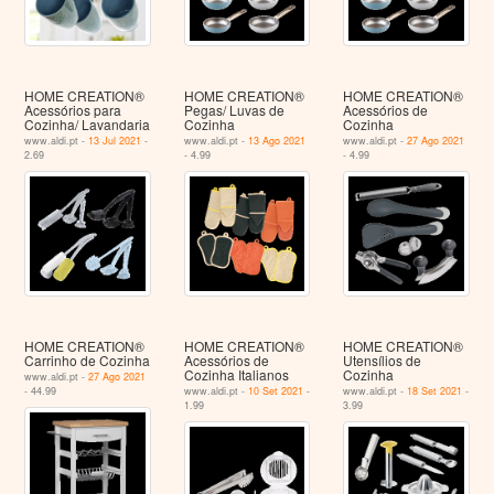
HOME CREATION®
HOME CREATION®
HOME CREATION®
Acessórios para
Pegas/ Luvas de
Acessórios de
Cozinha/ Lavandaria
Cozinha
Cozinha
www.aldi.pt -
13 Jul 2021
-
www.aldi.pt -
13 Ago 2021
www.aldi.pt -
27 Ago 2021
2.69
- 4.99
- 4.99
HOME CREATION®
HOME CREATION®
HOME CREATION®
Carrinho de Cozinha
Acessórios de
Utensílios de
Cozinha Italianos
Cozinha
www.aldi.pt -
27 Ago 2021
- 44.99
www.aldi.pt -
10 Set 2021
-
www.aldi.pt -
18 Set 2021
-
1.99
3.99