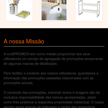
A nossa Missão
A multiPROMOS tem como missão proporcinar aos seus
utilizadores um serviço de agregação de promoções temporarias
de algumas marcas de distribuição.
Para facilitar o contexto aos nossos utilizadores, guardamos a
informação das promoções passadas relacionadas com as
promoções actuais.
O conteúdo das promoções, incluindo textos e imagens são da
exclusiva responsabilidade das marcas apresentadas, assim
como lhes pretence a respectiva propriedade intelectual. O nosso
serviço serve apenas de indexador e cache dos respectivos