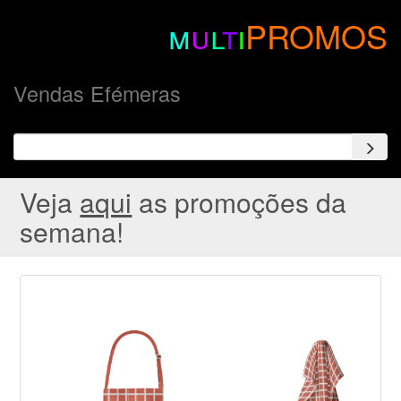
m
u
l
t
i
PROMOS
Vendas Efémeras
Veja
aqui
as promoções da
semana!