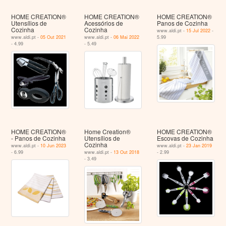
HOME CREATION®
HOME CREATION®
HOME CREATION®
Utensílios de
Acessórios de
Panos de Cozinha
Cozinha
Cozinha
www.aldi.pt -
15 Jul 2022
-
www.aldi.pt -
05 Out 2021
www.aldi.pt -
06 Mai 2022
5.99
- 4.99
- 5.49
HOME CREATION®
Home Creation®
HOME CREATION®
- Panos de Cozinha
Utensílios de
Escovas de Cozinha
Cozinha
www.aldi.pt -
10 Jun 2023
www.aldi.pt -
23 Jan 2019
- 6.99
www.aldi.pt -
13 Out 2018
- 2.99
- 3.49