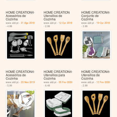
HOME CREATION®
HOME CREATION
HOME CREATION®
Acessórios de
Utensílios de
Conjunto de
Cozinha
Cozinha
Cozinha
www.aldi.pt -
31 Ago 2019
www.aldi.pt -
12 Out 2019
www.aldi.pt -
19 Out 2019
- 4.99
- 2.99
- 3.99
HOME CREATION®
HOME CREATION®
HOME CREATION®
Acessórios de
Utensílios para
Utensílios de
Cozinha
Cozinha
Cozinha
www.aldi.pt -
23 Nov 2019
www.aldi.pt -
05 Fev 2020
www.aldi.pt -
12 Fev 2020
- 5.99
- 6.49
- 2.99