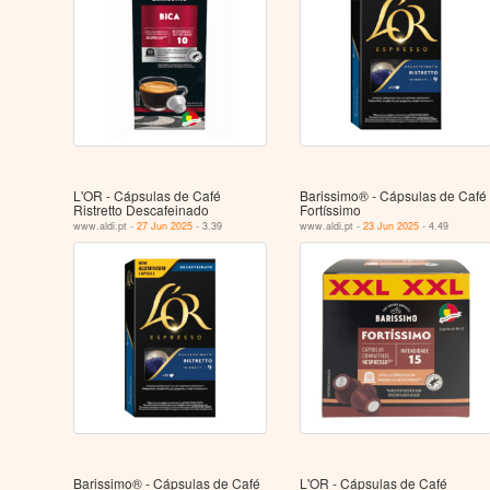
L'OR - Cápsulas de Café
Barissimo® - Cápsulas de Café
Ristretto Descafeinado
Fortíssimo
www.aldi.pt -
27 Jun 2025
- 3.39
www.aldi.pt -
23 Jun 2025
- 4.49
Barissimo® - Cápsulas de Café
L'OR - Cápsulas de Café