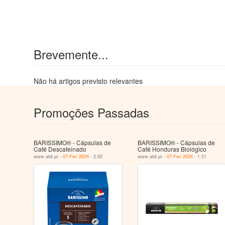
Brevemente...
Não há artigos previsto relevantes
Promoções Passadas
BARISSIMO® - Cápsulas de
BARISSIMO® - Cápsulas de
Café Descafeinado
Café Honduras Biológico
www.aldi.pt -
07 Fev 2024
- 2.92
www.aldi.pt -
07 Fev 2024
- 1.51