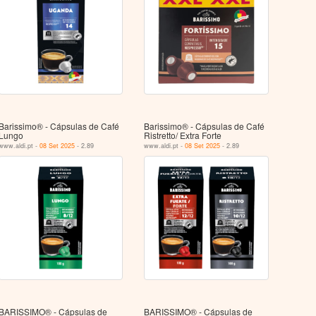
Barissimo® - Cápsulas de Café
Barissimo® - Cápsulas de Café
Lungo
Ristretto/ Extra Forte
www.aldi.pt -
08 Set 2025
- 2.89
www.aldi.pt -
08 Set 2025
- 2.89
BARISSIMO® - Cápsulas de
BARISSIMO® - Cápsulas de