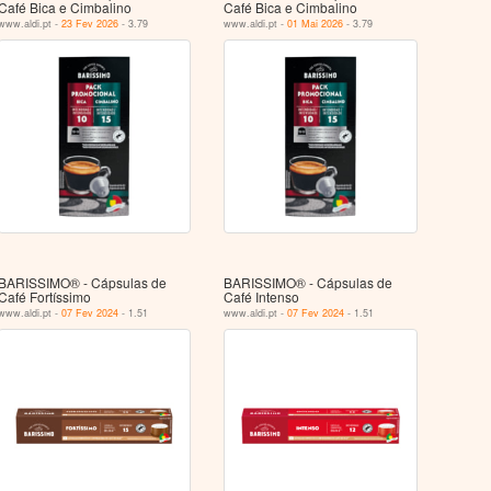
Café Bica e Cimbalino
Café Bica e Cimbalino
www.aldi.pt -
23 Fev 2026
- 3.79
www.aldi.pt -
01 Mai 2026
- 3.79
BARISSIMO® - Cápsulas de
BARISSIMO® - Cápsulas de
Café Fortíssimo
Café Intenso
www.aldi.pt -
07 Fev 2024
- 1.51
www.aldi.pt -
07 Fev 2024
- 1.51