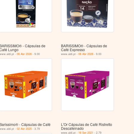
BARISSIMO® - Cápsulas de
BARISSIMO® - Cápsulas de
Café Lungo
Café Expresso
www.aldi.pt -
06 Abr 2026
- 9.00
www.aldi.pt -
06 Abr 2026
- 9.00
Barissimo® - Cápsulas de Café
L'Or Cápsulas de Café Ristretto
Descafeinado
www.aldi.pt -
02 Abr 2025
- 3.79
www.aldi.pt -
16 Set 2021
- 2.79