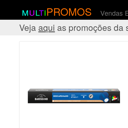
m
u
l
t
i
PROMOS
Vendas 
Veja
aqui
as promoções da 