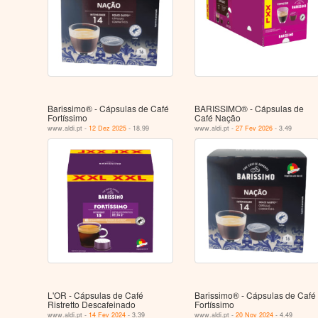
Barissimo® - Cápsulas de Café
BARISSIMO® - Cápsulas de
Fortíssimo
Café Nação
www.aldi.pt -
12 Dez 2025
- 18.99
www.aldi.pt -
27 Fev 2026
- 3.49
L'OR - Cápsulas de Café
Barissimo® - Cápsulas de Café
Ristretto Descafeinado
Fortíssimo
www.aldi.pt -
14 Fev 2024
- 3.39
www.aldi.pt -
20 Nov 2024
- 4.49