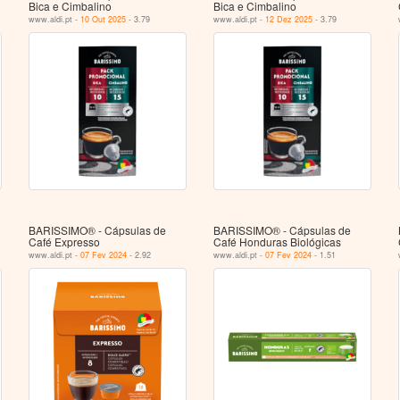
Bica e Cimbalino
Bica e Cimbalino
www.aldi.pt -
10 Out 2025
- 3.79
www.aldi.pt -
12 Dez 2025
- 3.79
BARISSIMO® - Cápsulas de
BARISSIMO® - Cápsulas de
Café Expresso
Café Honduras Biológicas
www.aldi.pt -
07 Fev 2024
- 2.92
www.aldi.pt -
07 Fev 2024
- 1.51