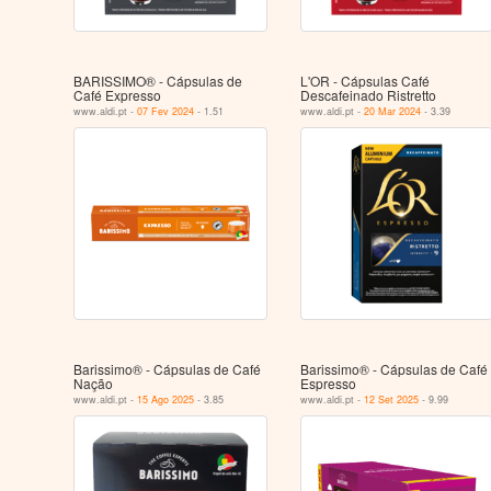
BARISSIMO® - Cápsulas de
L'OR - Cápsulas Café
Café Expresso
Descafeinado Ristretto
www.aldi.pt -
07 Fev 2024
- 1.51
www.aldi.pt -
20 Mar 2024
- 3.39
Barissimo® - Cápsulas de Café
Barissimo® - Cápsulas de Café
Nação
Espresso
www.aldi.pt -
15 Ago 2025
- 3.85
www.aldi.pt -
12 Set 2025
- 9.99