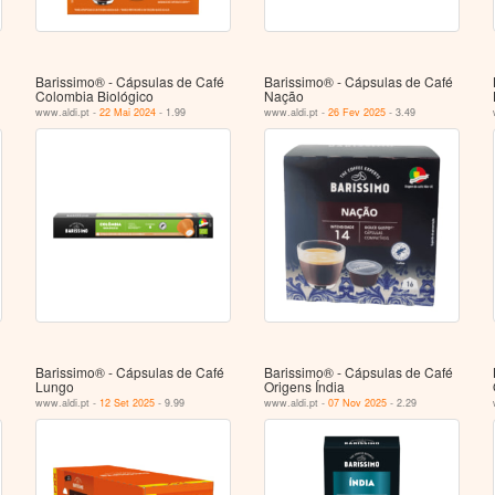
Barissimo® - Cápsulas de Café
Barissimo® - Cápsulas de Café
Colombia Biológico
Nação
www.aldi.pt -
22 Mai 2024
- 1.99
www.aldi.pt -
26 Fev 2025
- 3.49
Barissimo® - Cápsulas de Café
Barissimo® - Cápsulas de Café
Lungo
Origens Índia
www.aldi.pt -
12 Set 2025
- 9.99
www.aldi.pt -
07 Nov 2025
- 2.29