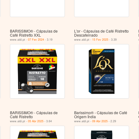
BARISSIMO® - Cápsulas de
L'or - Cápsulas de Café Ristretto
Café Ristretto XXL
Descafeinado
www.aldi.pt -
07 Fev 2024
- 3.19
www.aldi.pt -
15 Fev 2025
- 3.39
BARISSIMO® - Cápsulas de
Barissimo® - Cápsulas de Café
Café Ristretto
Origem Índia
www.aldi.pt -
05 Abr 2025
- 3.64
www.aldi.pt -
09 Abr 2025
- 2.29