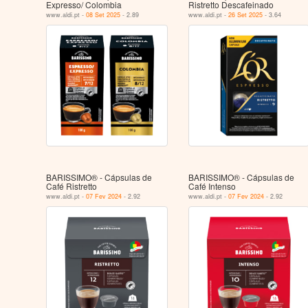
Expresso/ Colombia
Ristretto Descafeinado
www.aldi.pt -
08 Set 2025
- 2.89
www.aldi.pt -
26 Set 2025
- 3.64
BARISSIMO® - Cápsulas de
BARISSIMO® - Cápsulas de
Café Ristretto
Café Intenso
www.aldi.pt -
07 Fev 2024
- 2.92
www.aldi.pt -
07 Fev 2024
- 2.92