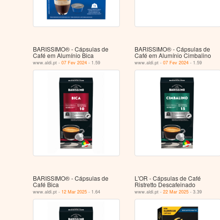
BARISSIMO® - Cápsulas de
BARISSIMO® - Cápsulas de
Café em Alumínio Bica
Café em Alumínio Cimbalino
www.aldi.pt -
07 Fev 2024
- 1.59
www.aldi.pt -
07 Fev 2024
- 1.59
BARISSIMO® - Cápsulas de
L'OR - Cápsulas de Café
Café Bica
Ristretto Descafeinado
www.aldi.pt -
12 Mar 2025
- 1.64
www.aldi.pt -
22 Mar 2025
- 3.39