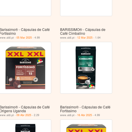
Barissimo® - Cápsulas de Café
BARISSIMO® - Cápsulas de
Fortíssimo
Café Cimbalino
www.aldi.pt -
05 Mar 2025
- 4.99
www.aldi.pt -
12 Mar 2025
- 1.64
Barissimo® - Cápsulas de Café
Barissimo® - Cápsulas de Café
Origens Uganda
Fortíssimo
www.aldi.pt -
09 Abr 2025
- 2.29
www.aldi.pt -
16 Abr 2025
- 4.99