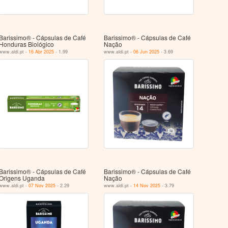
Barissimo® - Cápsulas de Café
Barissimo® - Cápsulas de Café
Honduras Biológico
Nação
www.aldi.pt -
16 Abr 2025
- 1.99
www.aldi.pt -
06 Jun 2025
- 3.69
Barissimo® - Cápsulas de Café
Barissimo® - Cápsulas de Café
Origens Uganda
Nação
www.aldi.pt -
07 Nov 2025
- 2.29
www.aldi.pt -
14 Nov 2025
- 3.79