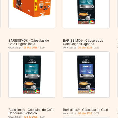
BARISSIMO® - Cápsulas de
BARISSIMO® - Cápsulas de
Café Origens Índia
Café Origens Uganda
www.aldi.pt -
09 Mar 2026
- 2.29
www.aldi.pt -
20 Mar 2026
- 2.29
Barissimo® - Cápsulas de Café
Barissimo® - Cápsulas de Café
Honduras Biológico
www.aldi.pt -
05 Mar 2025
- 3.79
www.aldi.pt -
12 Fev 2025
- 1.99