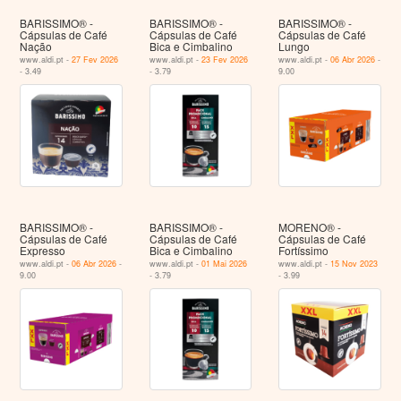
BARISSIMO® -
BARISSIMO® -
BARISSIMO® -
Cápsulas de Café
Cápsulas de Café
Cápsulas de Café
Nação
Bica e Cimbalino
Lungo
www.aldi.pt -
27 Fev 2026
www.aldi.pt -
23 Fev 2026
www.aldi.pt -
06 Abr 2026
-
- 3.49
- 3.79
9.00
BARISSIMO® -
BARISSIMO® -
MORENO® -
Cápsulas de Café
Cápsulas de Café
Cápsulas de Café
Expresso
Bica e Cimbalino
Fortíssimo
www.aldi.pt -
06 Abr 2026
-
www.aldi.pt -
01 Mai 2026
www.aldi.pt -
15 Nov 2023
9.00
- 3.79
- 3.99