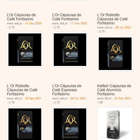
L’Or Cápsulas de
L’Or Cápsulas de
L´Or Ristretto
Café Fortíssimo
Café Fortíssimo
Cápsulas de Café
Fortíssimo
www.aldi.pt -
12 Dez 2020
www.aldi.pt -
11 Dez 2020
- 2.79
- 2.79
www.aldi.pt -
25 Jun 2021
- 2.79
L´Or Ristretto
L'Or Cápsulas de
Kaffa® Cápsulas de
Cápsulas de Café
Café Expresso
Café Alumínio
Fortíssimo
Fortíssimo
Fortíssimo
www.aldi.pt -
19 Ago 2021
www.aldi.pt -
28 Out 2021
www.lidl.pt -
20 Dez 2021
-
- 2.79
- 2.79
1.99