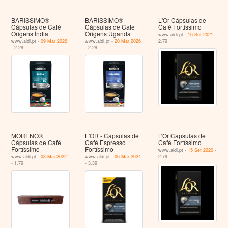
BARISSIMO® -
BARISSIMO® -
L'Or Cápsulas de
Cápsulas de Café
Cápsulas de Café
Café Fortíssimo
Origens Índia
Origens Uganda
www.aldi.pt -
16 Set 2021
-
www.aldi.pt -
09 Mar 2026
www.aldi.pt -
20 Mar 2026
2.79
- 2.29
- 2.29
MORENO®
L'OR - Cápsulas de
L’Or Cápsulas de
Cápsulas de Café
Café Espresso
Café Fortíssimo
Fortíssimo
Fortíssimo
www.aldi.pt -
15 Set 2020
-
www.aldi.pt -
03 Mai 2022
www.aldi.pt -
06 Mar 2024
2.79
- 1.79
- 3.39