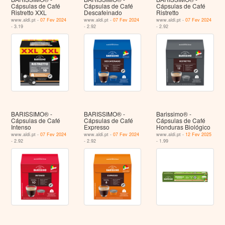
Cápsulas de Café
Cápsulas de Café
Cápsulas de Café
Ristretto XXL
Descafeinado
Ristretto
www.aldi.pt -
07 Fev 2024
www.aldi.pt -
07 Fev 2024
www.aldi.pt -
07 Fev 2024
- 3.19
- 2.92
- 2.92
BARISSIMO® -
BARISSIMO® -
Barissimo® -
Cápsulas de Café
Cápsulas de Café
Cápsulas de Café
Intenso
Expresso
Honduras Biológico
www.aldi.pt -
07 Fev 2024
www.aldi.pt -
07 Fev 2024
www.aldi.pt -
12 Fev 2025
- 2.92
- 2.92
- 1.99