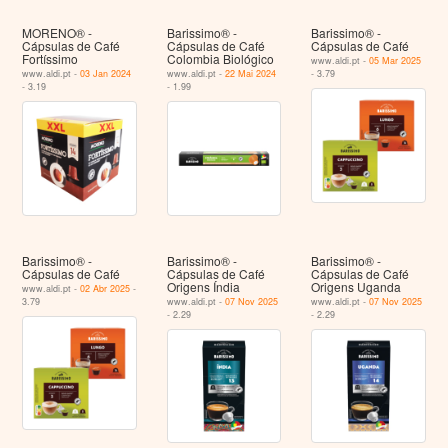
MORENO® -
Barissimo® -
Barissimo® -
Cápsulas de Café
Cápsulas de Café
Cápsulas de Café
Fortíssimo
Colombia Biológico
www.aldi.pt -
05 Mar 2025
www.aldi.pt -
03 Jan 2024
www.aldi.pt -
22 Mai 2024
- 3.79
- 3.19
- 1.99
Barissimo® -
Barissimo® -
Barissimo® -
Cápsulas de Café
Cápsulas de Café
Cápsulas de Café
Origens Índia
Origens Uganda
www.aldi.pt -
02 Abr 2025
-
3.79
www.aldi.pt -
07 Nov 2025
www.aldi.pt -
07 Nov 2025
- 2.29
- 2.29