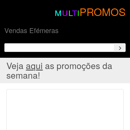
m
u
l
t
i
PROMOS
Vendas Efémeras
Veja
aqui
as promoções da
semana!