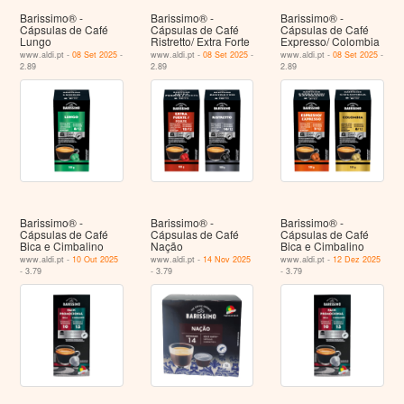
Barissimo® -
Barissimo® -
Barissimo® -
Cápsulas de Café
Cápsulas de Café
Cápsulas de Café
Lungo
Ristretto/ Extra Forte
Expresso/ Colombia
www.aldi.pt -
08 Set 2025
-
www.aldi.pt -
08 Set 2025
-
www.aldi.pt -
08 Set 2025
-
2.89
2.89
2.89
Barissimo® -
Barissimo® -
Barissimo® -
Cápsulas de Café
Cápsulas de Café
Cápsulas de Café
Bica e Cimbalino
Nação
Bica e Cimbalino
www.aldi.pt -
10 Out 2025
www.aldi.pt -
14 Nov 2025
www.aldi.pt -
12 Dez 2025
- 3.79
- 3.79
- 3.79