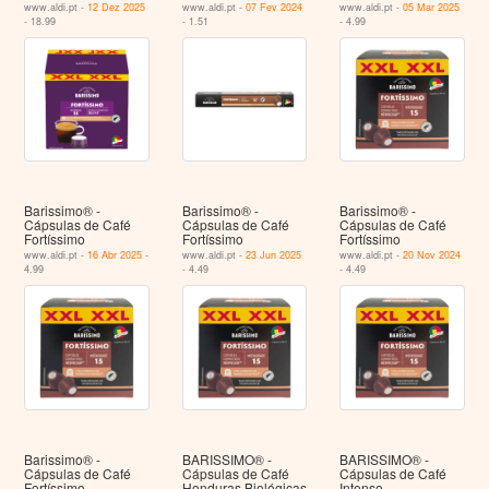
www.aldi.pt -
12 Dez 2025
www.aldi.pt -
07 Fev 2024
www.aldi.pt -
05 Mar 2025
- 18.99
- 1.51
- 4.99
Barissimo® -
Barissimo® -
Barissimo® -
Cápsulas de Café
Cápsulas de Café
Cápsulas de Café
Fortíssimo
Fortíssimo
Fortíssimo
www.aldi.pt -
16 Abr 2025
-
www.aldi.pt -
23 Jun 2025
www.aldi.pt -
20 Nov 2024
4.99
- 4.49
- 4.49
Barissimo® -
BARISSIMO® -
BARISSIMO® -
Cápsulas de Café
Cápsulas de Café
Cápsulas de Café
Fortíssimo
Honduras Biológicas
Intenso