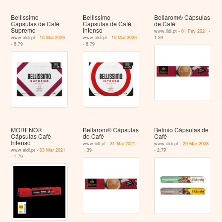
Bellissimo -
Bellissimo -
Bellarom® Cápsulas
Cápsulas de Café
Cápsulas de Café
de Café
Supremo
Intenso
www.lidl.pt -
01 Fev 2021
-
www.aldi.pt -
15 Mai 2026
www.aldi.pt -
15 Mai 2026
1.39
- 8.79
- 8.79
MORENO®
Bellarom® Cápsulas
Belmio Cápsulas de
Cápsulas Café
de Café
Café
Intenso
www.lidl.pt -
31 Mai 2021
-
www.aldi.pt -
29 Mar 2023
www.aldi.pt -
03 Mar 2021
1.39
- 2.79
- 1.79