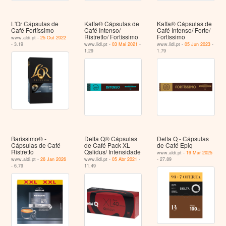
L'Or Cápsulas de
Kaffa® Cápsulas de
Kaffa® Cápsulas de
Café Fortíssimo
Café Intenso/
Café Intenso/ Forte/
Ristretto/ Fortíssimo
Fortíssimo
www.aldi.pt -
25 Out 2022
- 3.19
www.lidl.pt -
03 Mai 2021
-
www.lidl.pt -
05 Jun 2023
-
1.29
1.79
Barissimo® -
Delta Q® Cápsulas
Delta Q - Cápsulas
Cápsulas de Café
de Café Pack XL
de Café Epiq
Ristretto
Qalidus/ Intensidade
www.aldi.pt -
19 Mar 2025
www.aldi.pt -
26 Jan 2026
www.lidl.pt -
05 Abr 2021
-
- 27.89
- 6.79
11.49