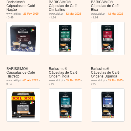
Barissimo® -
BARISSIMO® -
BARISSIMO® -
Cápsulas de Café
Cápsulas de Café
Cápsulas de Café
Nação
Cimbalino
Bica
www.aldi.pt -
26 Fev 2025
www.aldi.pt -
12 Mar 2025
www.aldi.pt -
12 Mar 2025
- 3.49
- 1.64
- 1.64
BARISSIMO® -
Barissimo® -
Barissimo® -
Cápsulas de Café
Cápsulas de Café
Cápsulas de Café
Ristretto
Origem Índia
Origens Uganda
www.aldi.pt -
05 Abr 2025
-
www.aldi.pt -
09 Abr 2025
-
www.aldi.pt -
09 Abr 2025
-
3.64
2.29
2.29