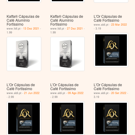
Kaffa® Cápsulas de
Kaffa® Cápsulas de
L'Or Cápsulas de
Café Alumínio
Café Alumínio
Café Fortíssimo
Fortíssimo
Fortíssimo
www.aldi.pt -
23 Mar 2022
www.lidl.pt -
13 Dez 2021
-
www.lidl.pt -
27 Dez 2021
-
- 3.19
1.99
1.99
L'Or Cápsulas de
L'Or Cápsulas de
L'Or Cápsulas de
Café Fortíssimo
Café Fortíssimo
Café Fortíssimo
www.aldi.pt -
21 Jun 2022
www.aldi.pt -
09 Ago 2022
www.aldi.pt -
20 Set 2022
-
- 2.99
- 2.99
3.19