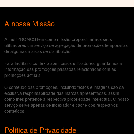
A nossa Missão
A multiPROMOS tem como missão proporcinar aos seus
utilizadores um serviço de agregação de promoções temporarias
de algumas marcas de distribuição.
Para facilitar o contexto aos nossos utilizadores, guardamos a
informação das promoções passadas relacionadas com as
promoções actuais.
O conteúdo das promoções, incluindo textos e imagens são da
exclusiva responsabilidade das marcas apresentadas, assim
como lhes pretence a respectiva propriedade intelectual. O nosso
serviço serve apenas de indexador e cache dos respectivos
conteúdos.
Política de Privacidade