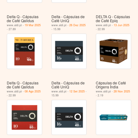
Delta Q - Cápsulas
Delta - Cápsulas de
DELTA Q - Cápsulas
de Café Qalidus
Café UniQ
de Café Epiq
www.aldi.pt -
19 Mar 2025
www.aldi.pt -
26 Dez 2025
www.aldi.pt -
13 Jun 2025
- 27.89
- 15.99
- 22.99
Delta Q - Cápsulas
Delta - Cápsulas de
Cápsulas de Café
de Café Qalidus
Café UniQ
Origens Índia
www.aldi.pt -
08 Ago 2025
www.aldi.pt -
12 Set 2025
-
www.aldi.pt -
28 Nov 2025
- 22.99
15.99
- 2.19