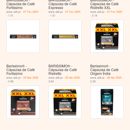
Cápsulas de Café
Cápsulas de Café
Cápsulas de Café
Fortíssimo
Expresso
Ristretto XXL
www.aldi.pt -
07 Fev 2024
www.aldi.pt -
07 Fev 2024
www.aldi.pt -
07 Fev 2024
- 1.51
- 1.51
- 3.19
Barissimo® -
BARISSIMO® -
Barissimo® -
Cápsulas de Café
Cápsulas de Café
Cápsulas de Café
Fortíssimo
Ristretto
Origem Índia
www.aldi.pt -
05 Mar 2025
www.aldi.pt -
05 Abr 2025
-
www.aldi.pt -
09 Abr 2025
-
- 4.99
3.64
2.29