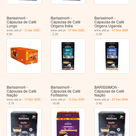
Barissimo® -
Barissimo® -
Barissimo® -
Cápsulas de Café
Cápsulas de Café
Cápsulas de Café
Lungo
Origens Índia
Origens Uganda
www.aldi.pt -
12 Set 2025
-
www.aldi.pt -
07 Nov 2025
www.aldi.pt -
07 Nov 2025
9.99
- 2.29
- 2.29
Barissimo® -
Barissimo® -
BARISSIMO® -
Cápsulas de Café
Cápsulas de Café
Cápsulas de Café
Nação
Fortíssimo
Nação
www.aldi.pt -
14 Nov 2025
www.aldi.pt -
12 Dez 2025
www.aldi.pt -
27 Fev 2026
- 3.79
- 18.99
- 3.49