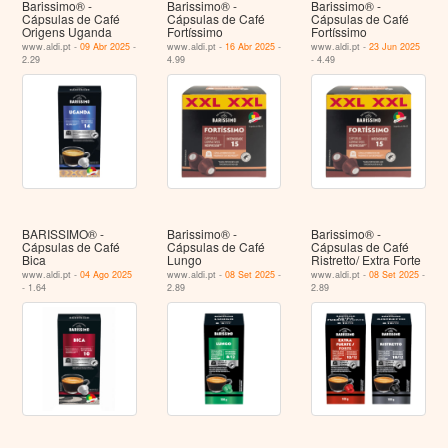
Barissimo® -
Barissimo® -
Barissimo® -
Cápsulas de Café
Cápsulas de Café
Cápsulas de Café
Origens Uganda
Fortíssimo
Fortíssimo
www.aldi.pt -
09 Abr 2025
-
www.aldi.pt -
16 Abr 2025
-
www.aldi.pt -
23 Jun 2025
2.29
4.99
- 4.49
BARISSIMO® -
Barissimo® -
Barissimo® -
Cápsulas de Café
Cápsulas de Café
Cápsulas de Café
Bica
Lungo
Ristretto/ Extra Forte
www.aldi.pt -
04 Ago 2025
www.aldi.pt -
08 Set 2025
-
www.aldi.pt -
08 Set 2025
-
- 1.64
2.89
2.89