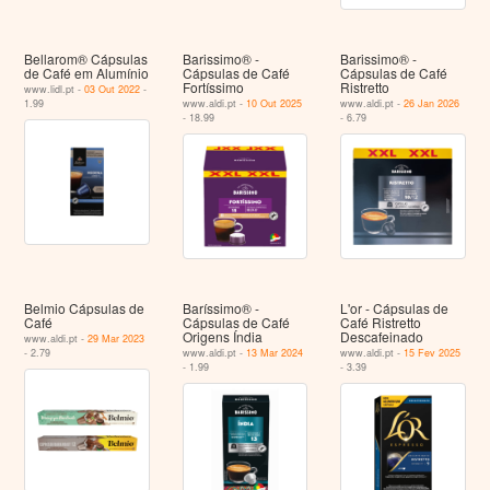
Bellarom® Cápsulas
Barissimo® -
Barissimo® -
de Café em Alumínio
Cápsulas de Café
Cápsulas de Café
Fortíssimo
Ristretto
www.lidl.pt -
03 Out 2022
-
1.99
www.aldi.pt -
10 Out 2025
www.aldi.pt -
26 Jan 2026
- 18.99
- 6.79
Belmio Cápsulas de
Baríssimo® -
L'or - Cápsulas de
Café
Cápsulas de Café
Café Ristretto
Origens Índia
Descafeinado
www.aldi.pt -
29 Mar 2023
- 2.79
www.aldi.pt -
13 Mar 2024
www.aldi.pt -
15 Fev 2025
- 1.99
- 3.39