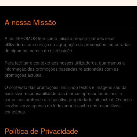
A nossa Missão
A multiPROMOS tem como missão proporcinar aos seus
utilizadores um serviço de agregação de promoções temporarias
de algumas marcas de distribuição.
Para facilitar o contexto aos nossos utilizadores, guardamos a
informação das promoções passadas relacionadas com as
promoções actuais.
O conteúdo das promoções, incluindo textos e imagens são da
exclusiva responsabilidade das marcas apresentadas, assim
como lhes pretence a respectiva propriedade intelectual. O nosso
serviço serve apenas de indexador e cache dos respectivos
conteúdos.
Política de Privacidade