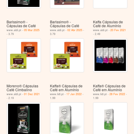
Barissimo® -
Barissimo® -
Kaffa Cápsulas de
Cápsulas de Café
Cápsulas de Café
Café de Alumínio
www.aldi.pt -
05 Mar 2025
www.aldi.pt -
02 Abr 2025
-
www.aldi.pt -
20 Fev 2021
- 3.79
3.79
- 2.49
Moreno® Cápsulas
Kaffa® Cápsulas de
Kaffa® Cápsulas de
Café Cimbalino
Café em Alumínio
Café em Alumínio
www.aldi.pt -
01 Dez 2021
www.lidl.pt -
17 Jan 2022
-
www.lidl.pt -
28 Fev 2022
-
- 2.19
1.99
1.99