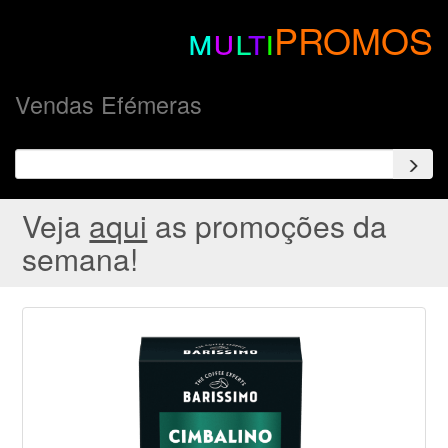
m
u
l
t
i
PROMOS
Vendas Efémeras
Veja
aqui
as promoções da
semana!