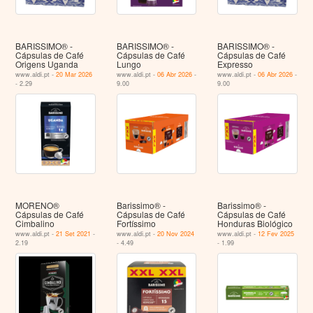
BARISSIMO® -
BARISSIMO® -
BARISSIMO® -
Cápsulas de Café
Cápsulas de Café
Cápsulas de Café
Origens Uganda
Lungo
Expresso
www.aldi.pt -
20 Mar 2026
www.aldi.pt -
06 Abr 2026
-
www.aldi.pt -
06 Abr 2026
-
- 2.29
9.00
9.00
MORENO®
Barissimo® -
Barissimo® -
Cápsulas de Café
Cápsulas de Café
Cápsulas de Café
Cimbalino
Fortíssimo
Honduras Biológico
www.aldi.pt -
21 Set 2021
-
www.aldi.pt -
20 Nov 2024
www.aldi.pt -
12 Fev 2025
2.19
- 4.49
- 1.99