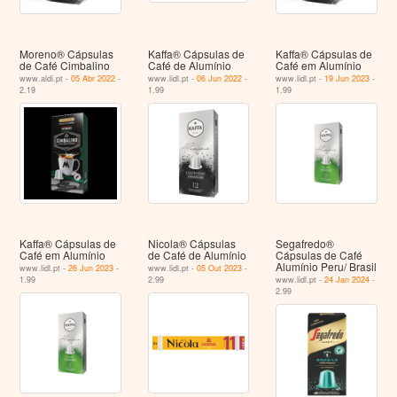
Moreno® Cápsulas
Kaffa® Cápsulas de
Kaffa® Cápsulas de
de Café Cimbalino
Café de Alumínio
Café em Alumínio
www.aldi.pt -
05 Abr 2022
-
www.lidl.pt -
06 Jun 2022
-
www.lidl.pt -
19 Jun 2023
-
2.19
1.99
1.99
Kaffa® Cápsulas de
Nicola® Cápsulas
Segafredo®
Café em Alumínio
de Café de Alumínio
Cápsulas de Café
Alumínio Peru/ Brasil
www.lidl.pt -
26 Jun 2023
-
www.lidl.pt -
05 Out 2023
-
1.99
2.99
www.lidl.pt -
24 Jan 2024
-
2.99