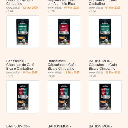
Cimbalino
em Alumínio Bica
Cimbalino
www.aldi.pt -
12 Mar 2025
www.aldi.pt -
07 Fev 2024
www.aldi.pt -
04 Ago 2025
- 1.64
- 1.59
- 1.64
Barissimo® -
Barissimo® -
BARISSIMO® -
Cápsulas de Café
Cápsulas de Café
Cápsulas de Café
Bica e Cimbalino
Bica e Cimbalino
Bica e Cimbalino
www.aldi.pt -
10 Out 2025
www.aldi.pt -
12 Dez 2025
www.aldi.pt -
23 Fev 2026
- 3.79
- 3.79
- 3.79
BARISSIMO® -
BARISSIMO® -
BARISSIMO® -