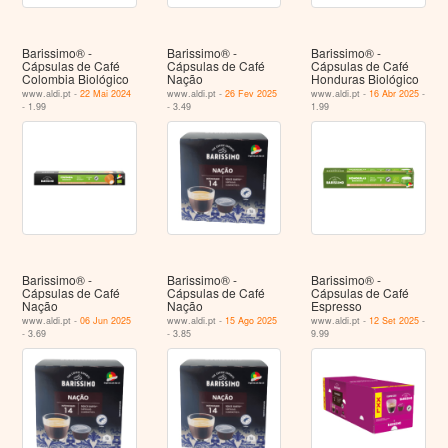
Barissimo® -
Barissimo® -
Barissimo® -
Cápsulas de Café
Cápsulas de Café
Cápsulas de Café
Colombia Biológico
Nação
Honduras Biológico
www.aldi.pt -
22 Mai 2024
www.aldi.pt -
26 Fev 2025
www.aldi.pt -
16 Abr 2025
-
- 1.99
- 3.49
1.99
Barissimo® -
Barissimo® -
Barissimo® -
Cápsulas de Café
Cápsulas de Café
Cápsulas de Café
Nação
Nação
Espresso
www.aldi.pt -
06 Jun 2025
www.aldi.pt -
15 Ago 2025
www.aldi.pt -
12 Set 2025
-
- 3.69
- 3.85
9.99