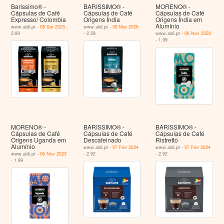
Barissimo® -
BARISSIMO® -
MORENO® -
Cápsulas de Café
Cápsulas de Café
Cápsulas de Café
Expresso/ Colombia
Origens Índia
Origens Índia em
Alumínio
www.aldi.pt -
08 Set 2025
-
www.aldi.pt -
09 Mar 2026
2.89
- 2.29
www.aldi.pt -
06 Nov 2023
- 1.99
MORENO® -
BARISSIMO® -
BARISSIMO® -
Cápsulas de Café
Cápsulas de Café
Cápsulas de Café
Origens Uganda em
Descafeinado
Ristretto
Alumínio
www.aldi.pt -
07 Fev 2024
www.aldi.pt -
07 Fev 2024
www.aldi.pt -
06 Nov 2023
- 2.92
- 2.92
- 1.99