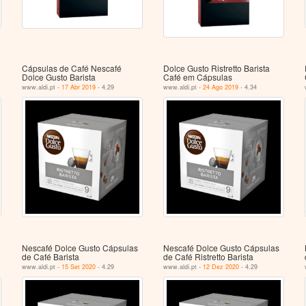
Cápsulas de Café Nescafé
Dolce Gusto Ristretto Barista
Dolce Gusto Barista
Café em Cápsulas
www.aldi.pt -
17 Abr 2019
- 4.29
www.aldi.pt -
24 Ago 2019
- 4.34
Nescafé Dolce Gusto Cápsulas
Nescafé Dolce Gusto Cápsulas
de Café Barista
de Café Ristretto Barista
www.aldi.pt -
15 Set 2020
- 4.29
www.aldi.pt -
12 Dez 2020
- 4.29