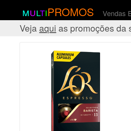
m
u
l
t
i
PROMOS
Vendas 
Veja
aqui
as promoções da 