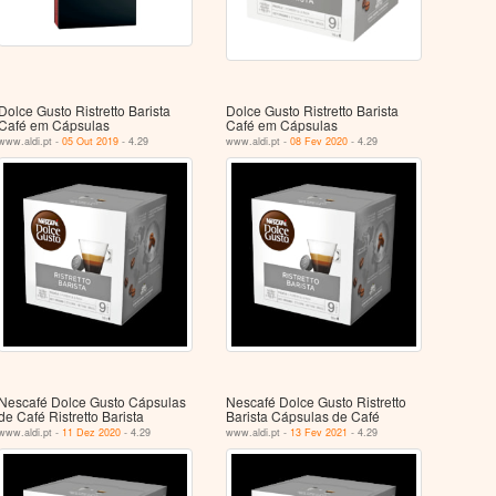
Dolce Gusto Ristretto Barista
Dolce Gusto Ristretto Barista
Café em Cápsulas
Café em Cápsulas
www.aldi.pt -
05 Out 2019
- 4.29
www.aldi.pt -
08 Fev 2020
- 4.29
Nescafé Dolce Gusto Cápsulas
Nescafé Dolce Gusto Ristretto
de Café Ristretto Barista
Barista Cápsulas de Café
www.aldi.pt -
11 Dez 2020
- 4.29
www.aldi.pt -
13 Fev 2021
- 4.29