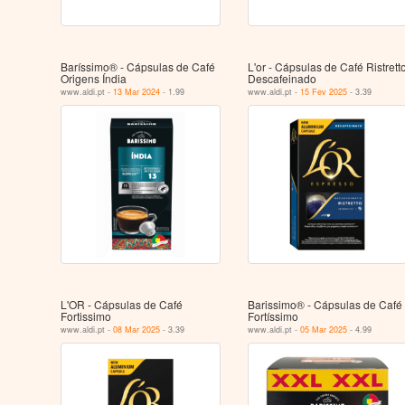
Baríssimo® - Cápsulas de Café
L'or - Cápsulas de Café Ristrett
Origens Índia
Descafeinado
www.aldi.pt -
13 Mar 2024
- 1.99
www.aldi.pt -
15 Fev 2025
- 3.39
L'OR - Cápsulas de Café
Barissimo® - Cápsulas de Café
Fortissimo
Fortíssimo
www.aldi.pt -
08 Mar 2025
- 3.39
www.aldi.pt -
05 Mar 2025
- 4.99