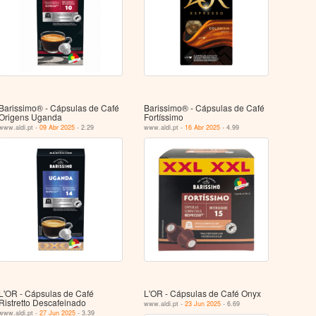
Barissimo® - Cápsulas de Café
Barissimo® - Cápsulas de Café
Origens Uganda
Fortíssimo
www.aldi.pt -
09 Abr 2025
- 2.29
www.aldi.pt -
16 Abr 2025
- 4.99
L'OR - Cápsulas de Café
L'OR - Cápsulas de Café Onyx
Ristretto Descafeinado
www.aldi.pt -
23 Jun 2025
- 6.69
www.aldi.pt -
27 Jun 2025
- 3.39