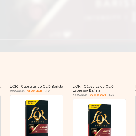
a
L'OR - Cápsulas de Café Barista
L'OR - Cápsulas de Café
Espresso Barista
www.aldi.pt -
03 Abr 2026
- 3.64
www.aldi.pt -
06 Mar 2024
- 3.39