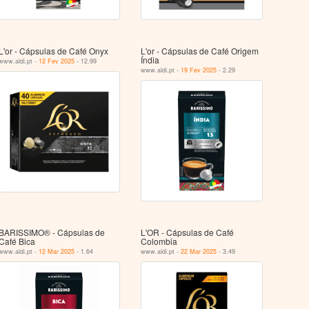
L'or - Cápsulas de Café Onyx
L'or - Cápsulas de Café Origem
Índia
www.aldi.pt -
12 Fev 2025
- 12.99
www.aldi.pt -
19 Fev 2025
- 2.29
BARISSIMO® - Cápsulas de
L'OR - Cápsulas de Café
Café Bica
Colombia
www.aldi.pt -
12 Mar 2025
- 1.64
www.aldi.pt -
22 Mar 2025
- 3.49