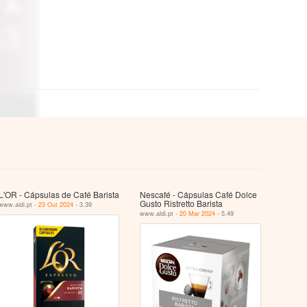
L'OR - Cápsulas de Café Barista
Nescafé - Cápsulas Café Dolce
Gusto Ristretto Barista
www.aldi.pt -
23 Out 2024
- 3.39
www.aldi.pt -
20 Mar 2024
- 5.49