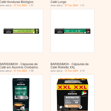
Café Honduras Biológico
Café Lungo
www.aldi.pt -
07 Fev 2024
- 1.51
www.aldi.pt -
07 Fev 2024
- 1.51
BARISSIMO® - Cápsulas de
BARISSIMO® - Cápsulas de
Café em Alumínio Cimbalino
Café Ristretto XXL
www.aldi.pt -
07 Fev 2024
- 1.59
www.aldi.pt -
07 Fev 2024
- 3.19