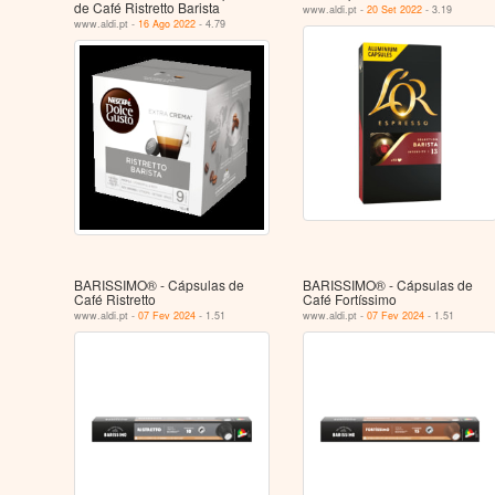
de Café Ristretto Barista
www.aldi.pt -
20 Set 2022
- 3.19
www.aldi.pt -
16 Ago 2022
- 4.79
BARISSIMO® - Cápsulas de
BARISSIMO® - Cápsulas de
Café Ristretto
Café Fortíssimo
www.aldi.pt -
07 Fev 2024
- 1.51
www.aldi.pt -
07 Fev 2024
- 1.51