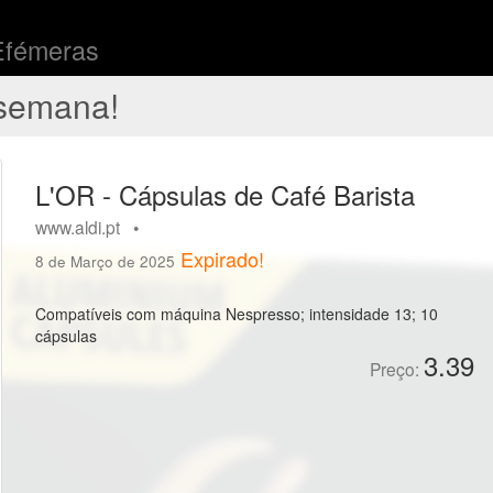
Efémeras
semana!
L'OR - Cápsulas de Café Barista
www.aldi.pt •
Expirado!
8 de Março de 2025
Compatíveis com máquina Nespresso; intensidade 13; 10
cápsulas
3.39
Preço: