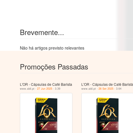
Brevemente...
Não há artigos previsto relevantes
Promoções Passadas
L'OR - Cápsulas de Café Barista
L'OR - Cápsulas de Café Barist
www.aldi.pt -
27 Jun 2025
- 3.39
www.aldi.pt -
26 Set 2025
- 3.64