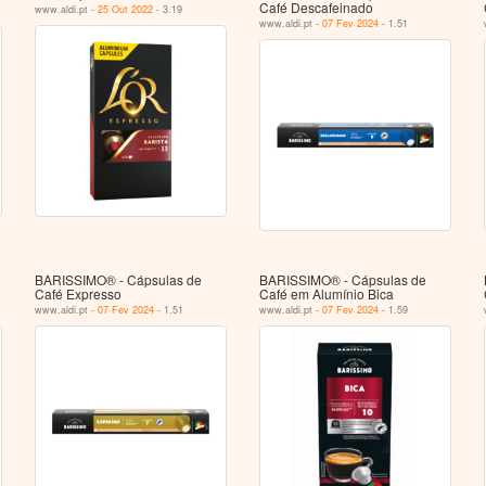
Café Descafeinado
www.aldi.pt -
25 Out 2022
- 3.19
www.aldi.pt -
07 Fev 2024
- 1.51
BARISSIMO® - Cápsulas de
BARISSIMO® - Cápsulas de
Café Expresso
Café em Alumínio Bica
www.aldi.pt -
07 Fev 2024
- 1.51
www.aldi.pt -
07 Fev 2024
- 1.59