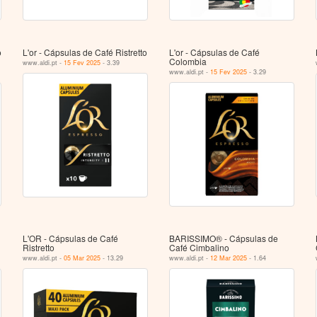
o
L'or - Cápsulas de Café Ristretto
L'or - Cápsulas de Café
Colombia
www.aldi.pt -
15 Fev 2025
- 3.39
www.aldi.pt -
15 Fev 2025
- 3.29
L'OR - Cápsulas de Café
BARISSIMO® - Cápsulas de
Ristretto
Café Cimbalino
www.aldi.pt -
05 Mar 2025
- 13.29
www.aldi.pt -
12 Mar 2025
- 1.64