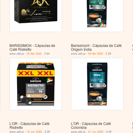
BARISSIMO® - Cápsulas de
Barissimo® - Cápsulas de Café
Café Ristretto
Origem Índia
www.aldi.pt -
05 Abr 2025
- 3.64
www.aldi.pt -
09 Abr 2025
- 2.29
L'OR - Cápsulas de Café
L'OR - Cápsulas de Café
Ristretto
Colombia
www.aldi.pt -
16 Jun 2025
- 3.39
www.aldi.pt -
27 Jun 2025
- 3.49