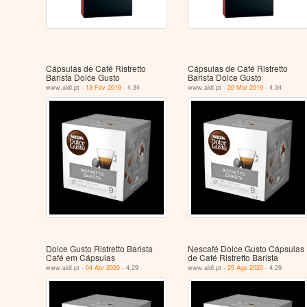
Cápsulas de Café Ristretto
Cápsulas de Café Ristretto
Barista Dolce Gusto
Barista Dolce Gusto
www.aldi.pt -
13 Fev 2019
- 4.34
www.aldi.pt -
20 Mar 2019
- 4.34
Dolce Gusto Ristretto Barista
Nescafé Dolce Gusto Cápsulas
Café em Cápsulas
de Café Ristretto Barista
www.aldi.pt -
04 Abr 2020
- 4.29
www.aldi.pt -
25 Ago 2020
- 4.29