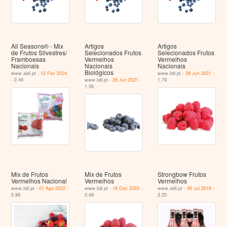
All Seasons® - Mix
Artigos
Artigos
de Frutos Silvestres/
Selecionados Frutos
Selecionados Frutos
Framboesas
Vermelhos
Vermelhos
Nacionais
Nacionais
Nacionais
Biológicos
www.aldi.pt -
12 Fev 2024
www.lidl.pt -
28 Jun 2021
-
- 2.49
www.lidl.pt -
28 Jun 2021
-
1.79
1.39
Mix de Frutos
Mix de Frutos
Strongbow Frutos
Vermelhos Nacional
Vermelhos
Vermelhos
www.lidl.pt -
01 Ago 2022
-
www.lidl.pt -
18 Dez 2023
-
www.aldi.pt -
06 Jul 2016
-
5.99
5.49
3.25