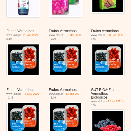
Frutos Vermelhos
Frutos Vermelhos
Frutos Vermelhos
www.aldi.pt -
29 Abr 2020
-
www.aldi.pt -
27 Mai 2020
www.aldi.pt -
08 Set 2020
-
2.19
- 2.29
1.99
Frutos Vermelhos
Frutos Vermelhos
GUT BIO® Frutos
Vermelhos
www.aldi.pt -
18 Nov 2020
www.aldi.pt -
13 Jan 2021
Biológicos
- 2.19
- 2.19
www.aldi.pt -
22 Jul 2021
-
3.99