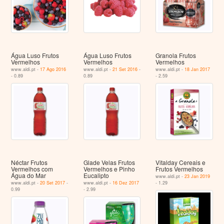
Água Luso Frutos
Água Luso Frutos
Granola Frutos
Vermelhos
Vermelhos
Vermelhos
www.aldi.pt -
17 Ago 2016
www.aldi.pt -
21 Set 2016
-
www.aldi.pt -
18 Jan 2017
- 0.89
0.89
- 2.59
Néctar Frutos
Glade Velas Frutos
Vitalday Cereais e
Vermelhos com
Vermelhos e Pinho
Frutos Vermelhos
Água do Mar
Eucalipto
www.aldi.pt -
23 Jan 2019
www.aldi.pt -
20 Set 2017
-
www.aldi.pt -
16 Dez 2017
- 1.29
0.99
- 2.99