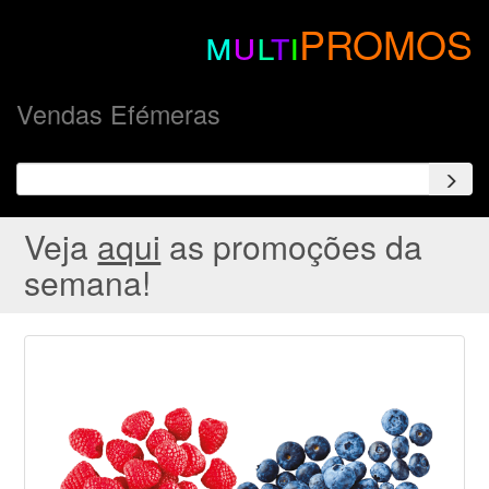
m
u
l
t
i
PROMOS
Vendas Efémeras
Veja
aqui
as promoções da
semana!