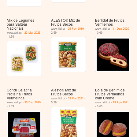
Mix de Legumes
ALESTO® Mix de
Berlidot de Frutos
para Saltear
Frutos Secos
Vermelhos
Nacionais
www.lidl.pt -
25 Fev 2019
-
www.aldi.pt -
11 Dez 2020
www.aldi.pt -
23 Mar 2023
2.59
- 0.69
- 1.59
Condi Gelatina
Alesto® Mix de
Bola de Berlim de
Proteína Frutos
Frutos Secos
Frutos Vermelhos
Vermelhos
com Creme
www.lidl.pt -
03 Mai 2021
-
www.aldi.pt -
30 Dez 2020
5.29
www.aldi.pt -
19 Ago 2021
- 1.79
- 0.65