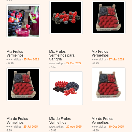
3.99
Mix Frutos
Mix Frutos
Mix Frutos
Vermelhos
Vermelhos para
Vermelhos
Sangria
www.aldi.pt -
25 Fev 2022
www.aldi.pt -
27 Mar 2024
- 6.99
www.aldi.pt -
27 Out 2022
- 6.99
- 5.59
Mix de Frutos
Mix de Frutos
Mix de Frutos
Vermelhos
Vermelhos
Vermelhos
www.aldi.pt -
25 Jul 2025
-
www.aldi.pt -
29 Ago 2025
www.aldi.pt -
10 Out 2025
5.99
- 5.99
- 4.99