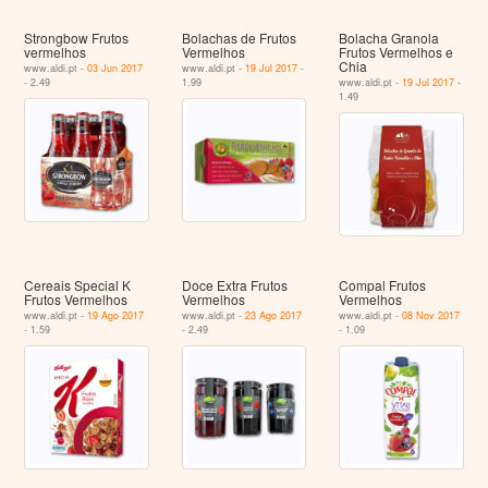
Strongbow Frutos
Bolachas de Frutos
Bolacha Granola
vermelhos
Vermelhos
Frutos Vermelhos e
Chia
www.aldi.pt -
03 Jun 2017
www.aldi.pt -
19 Jul 2017
-
- 2.49
1.99
www.aldi.pt -
19 Jul 2017
-
1.49
Cereais Special K
Doce Extra Frutos
Compal Frutos
Frutos Vermelhos
Vermelhos
Vermelhos
www.aldi.pt -
19 Ago 2017
www.aldi.pt -
23 Ago 2017
www.aldi.pt -
08 Nov 2017
- 1.59
- 2.49
- 1.09