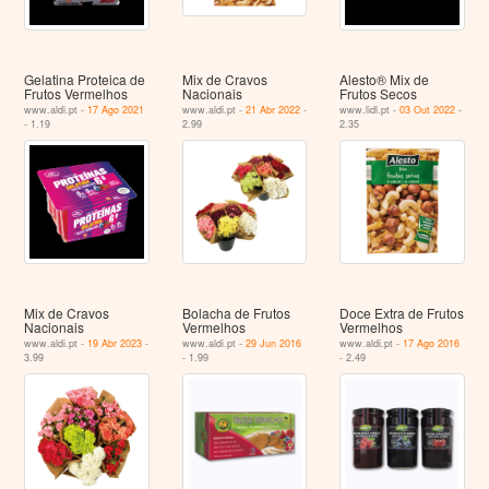
Gelatina Proteica de
Mix de Cravos
Alesto® Mix de
Frutos Vermelhos
Nacionais
Frutos Secos
www.aldi.pt -
17 Ago 2021
www.aldi.pt -
21 Abr 2022
-
www.lidl.pt -
03 Out 2022
-
- 1.19
2.99
2.35
Mix de Cravos
Bolacha de Frutos
Doce Extra de Frutos
Nacionais
Vermelhos
Vermelhos
www.aldi.pt -
19 Abr 2023
-
www.aldi.pt -
29 Jun 2016
www.aldi.pt -
17 Ago 2016
3.99
- 1.99
- 2.49