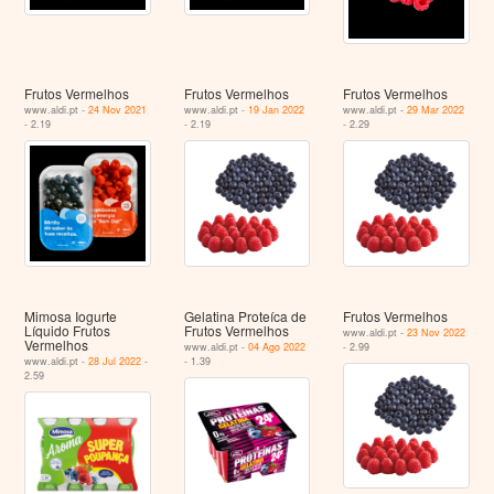
Frutos Vermelhos
Frutos Vermelhos
Frutos Vermelhos
www.aldi.pt -
24 Nov 2021
www.aldi.pt -
19 Jan 2022
www.aldi.pt -
29 Mar 2022
- 2.19
- 2.19
- 2.29
Mimosa Iogurte
Gelatina Proteíca de
Frutos Vermelhos
Líquido Frutos
Frutos Vermelhos
www.aldi.pt -
23 Nov 2022
Vermelhos
www.aldi.pt -
04 Ago 2022
- 2.99
www.aldi.pt -
28 Jul 2022
-
- 1.39
2.59