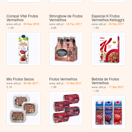
Compal Vital Frutos
Strongbow de Frutos
Especial K Frutos
Vermelhos
Vermelhos
Vermelhos Kellogg's
www.aldi.pt -
09 Nov 2016
www.aldi.pt -
18 Fev 2017
www.aldi.pt -
04 Mar 2017
- 1.09
- 3.99
- 1.69
Mix Frutos Secos
Frutos Vermelhos
Bebida de Frutos
Vermelhos
www.aldi.pt -
26 Abr 2017
-
www.aldi.pt -
10 Mai 2017
2.19
- 1.99
www.aldi.pt -
17 Mai 2017
- 1.09