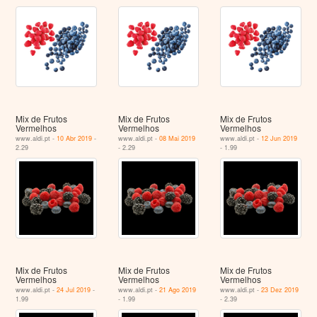
Mix de Frutos
Mix de Frutos
Mix de Frutos
Vermelhos
Vermelhos
Vermelhos
www.aldi.pt -
10 Abr 2019
-
www.aldi.pt -
08 Mai 2019
www.aldi.pt -
12 Jun 2019
2.29
- 2.29
- 1.99
Mix de Frutos
Mix de Frutos
Mix de Frutos
Vermelhos
Vermelhos
Vermelhos
www.aldi.pt -
24 Jul 2019
-
www.aldi.pt -
21 Ago 2019
www.aldi.pt -
23 Dez 2019
1.99
- 1.99
- 2.39