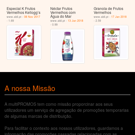
Especial K Frutos
Néctar Frutos
Granola de Frutos
Vermelhos Kellogg’s
Vermelhos com
Vermelhos
Água do Mar
www.aldi.pt -
08 Nov 2017
www.aldi.pt -
17 Jan 2018
- 1.69
www.aldi.pt -
13 Jan 2018
- 2.59
- 0.99
A nossa Missão
A multiPROMOS tem como missão proporcinar aos seus
utilizadores um serviço de agregação de promoções temporarias
de algumas marcas de distribuição.
Para facilitar o contexto aos nossos utilizadores, guardamos a
informação das promoções passadas relacionadas com as