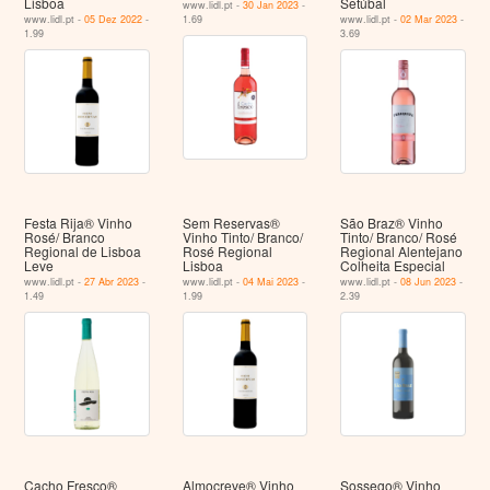
Lisboa
Setúbal
www.lidl.pt -
30 Jan 2023
-
www.lidl.pt -
05 Dez 2022
-
1.69
www.lidl.pt -
02 Mar 2023
-
1.99
3.69
Festa Rija® Vinho
Sem Reservas®
São Braz® Vinho
Rosé/ Branco
Vinho Tinto/ Branco/
Tinto/ Branco/ Rosé
Regional de Lisboa
Rosé Regional
Regional Alentejano
Leve
Lisboa
Colheita Especial
www.lidl.pt -
27 Abr 2023
-
www.lidl.pt -
04 Mai 2023
-
www.lidl.pt -
08 Jun 2023
-
1.49
1.99
2.39
Cacho Fresco®
Almocreve® Vinho
Sossego® Vinho