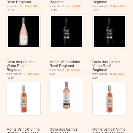
Rosé Regional
Regional
Regional
www.aldi.pt -
30 Jun 2021
www.aldi.pt -
05 Out 2021
www.aldi.pt -
19 Jan 2022
- 2.99
- 2.19
- 2.24
Cova dos Gamos
Monte Velho Vinho
Cova dos Gamos
Vinho Rosé
Rosé Regional
Vinho Rosé
Regional
Regional
www.aldi.pt -
12 Jul 2022
-
www.aldi.pt -
21 Jun 2022
3.99
www.aldi.pt -
26 Jul 2022
-
- 2.69
2.69
Monte Velho® Vinho
Cova dos Gamos
Monte Velho® Vinho
Branco/ Tinto/ Rosé
Vinho Rosé
Tinto/ Branco/ Rosé