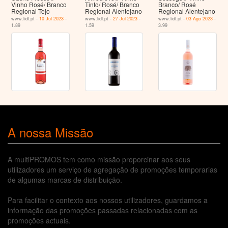
Vinho Rosé/ Branco
Tinto/ Rosé/ Branco
Branco/ Rosé
Regional Tejo
Regional Alentejano
Regional Alentejano
www.lidl.pt -
10 Jul 2023
-
www.lidl.pt -
27 Jul 2023
-
www.lidl.pt -
03 Ago 2023
-
1.89
1.59
3.99
A nossa Missão
A multiPROMOS tem como missão proporcinar aos seus
utilizadores um serviço de agregação de promoções temporarias
de algumas marcas de distribuição.
Para facilitar o contexto aos nossos utilizadores, guardamos a
informação das promoções passadas relacionadas com as
promoções actuais.