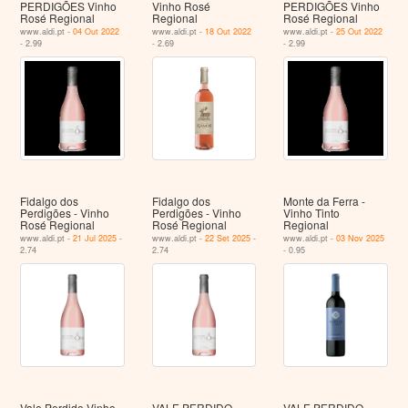
PERDIGÕES Vinho
Vinho Rosé
PERDIGÕES Vinho
Rosé Regional
Regional
Rosé Regional
www.aldi.pt -
04 Out 2022
www.aldi.pt -
18 Out 2022
www.aldi.pt -
25 Out 2022
- 2.99
- 2.69
- 2.99
Fidalgo dos
Fidalgo dos
Monte da Ferra -
Perdigões - Vinho
Perdigões - Vinho
Vinho Tinto
Rosé Regional
Rosé Regional
Regional
www.aldi.pt -
21 Jul 2025
-
www.aldi.pt -
22 Set 2025
-
www.aldi.pt -
03 Nov 2025
2.74
2.74
- 0.95
Vale Perdido Vinho
VALE PERDIDO
VALE PERDIDO