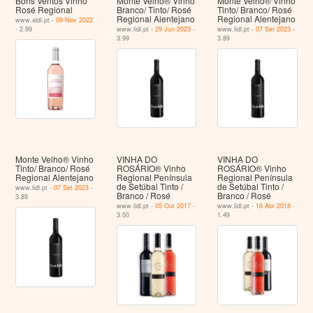
Bons Ventos Vinho
Monte Velho® Vinho
Monte Velho® Vinho
Rosé Regional
Branco/ Tinto/ Rosé
Tinto/ Branco/ Rosé
Regional Alentejano
Regional Alentejano
www.aldi.pt -
09 Nov 2022
- 2.99
www.lidl.pt -
29 Jun 2023
-
www.lidl.pt -
07 Set 2023
-
3.99
3.89
Monte Velho® Vinho
VINHA DO
VINHA DO
Tinto/ Branco/ Rosé
ROSÁRIO® Vinho
ROSÁRIO® Vinho
Regional Alentejano
Regional Península
Regional Península
de Setúbal Tinto /
de Setúbal Tinto /
www.lidl.pt -
07 Set 2023
-
Branco / Rosé
Branco / Rosé
3.89
www.lidl.pt -
05 Out 2017
-
www.lidl.pt -
16 Abr 2018
-
3.00
1.49