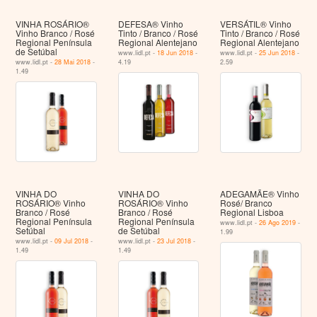
VINHA ROSÁRIO®
DEFESA® Vinho
VERSÁTIL® Vinho
Vinho Branco / Rosé
Tinto / Branco / Rosé
Tinto / Branco / Rosé
Regional Península
Regional Alentejano
Regional Alentejano
de Setúbal
www.lidl.pt -
18 Jun 2018
-
www.lidl.pt -
25 Jun 2018
-
www.lidl.pt -
28 Mai 2018
-
4.19
2.59
1.49
VINHA DO
VINHA DO
ADEGAMÃE® Vinho
ROSÁRIO® Vinho
ROSÁRIO® Vinho
Rosé/ Branco
Branco / Rosé
Branco / Rosé
Regional Lisboa
Regional Península
Regional Península
www.lidl.pt -
26 Ago 2019
-
Setúbal
de Setúbal
1.99
www.lidl.pt -
09 Jul 2018
-
www.lidl.pt -
23 Jul 2018
-
1.49
1.49