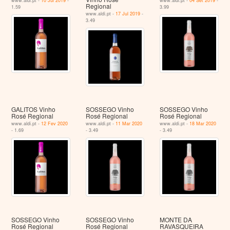
www.aldi.pt -
10 Jul 2019
-
www.aldi.pt -
04 Set 2019
-
Regional
1.59
3.99
www.aldi.pt -
17 Jul 2019
-
3.49
GALITOS Vinho
SOSSEGO Vinho
SOSSEGO Vinho
Rosé Regional
Rosé Regional
Rosé Regional
www.aldi.pt -
12 Fev 2020
www.aldi.pt -
11 Mar 2020
www.aldi.pt -
18 Mar 2020
- 1.69
- 3.49
- 3.49
SOSSEGO Vinho
SOSSEGO Vinho
MONTE DA
Rosé Regional
Rosé Regional
RAVASQUEIRA