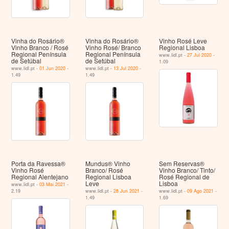
Vinha do Rosário®
Vinha do Rosário®
Vinho Rosé Leve
Vinho Branco / Rosé
Vinho Rosé/ Branco
Regional Lisboa
Regional Península
Regional Península
www.lidl.pt -
27 Jul 2020
-
de Setúbal
de Setúbal
1.09
www.lidl.pt -
01 Jun 2020
-
www.lidl.pt -
13 Jul 2020
-
1.49
1.49
Porta da Ravessa®
Mundus® Vinho
Sem Reservas®
Vinho Rosé
Branco/ Rosé
Vinho Branco/ Tinto/
Regional Alentejano
Regional Lisboa
Rosé Regional de
Leve
Lisboa
www.lidl.pt -
03 Mai 2021
-
2.19
www.lidl.pt -
28 Jun 2021
-
www.lidl.pt -
09 Ago 2021
-
1.49
1.69