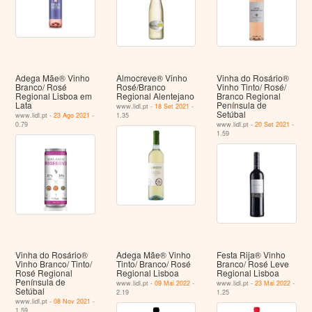
Adega Mãe® Vinho
Almocreve® Vinho
Vinha do Rosário®
Branco/ Rosé
Rosé/Branco
Vinho Tinto/ Rosé/
Regional Lisboa em
Regional Alentejano
Branco Regional
Lata
Península de
www.lidl.pt -
18 Set 2021
-
Setúbal
www.lidl.pt -
23 Ago 2021
-
1.35
0.79
www.lidl.pt -
20 Set 2021
-
1.59
Vinha do Rosário®
Adega Mãe® Vinho
Festa Rija® Vinho
Vinho Branco/ Tinto/
Tinto/ Branco/ Rosé
Branco/ Rosé Leve
Rosé Regional
Regional Lisboa
Regional Lisboa
Península de
www.lidl.pt -
09 Mai 2022
-
www.lidl.pt -
23 Mai 2022
-
Setúbal
2.19
1.25
www.lidl.pt -
08 Nov 2021
-
1.59