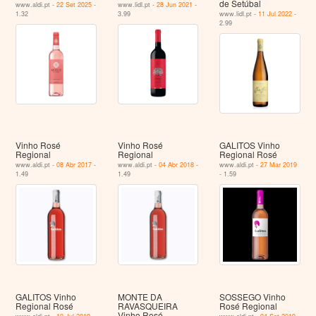
de Setúbal
www.aldi.pt -
22 Set 2025
-
www.lidl.pt -
28 Jun 2021
-
1.32
3.99
www.lidl.pt -
11 Jul 2022
-
2.99
Vinho Rosé
Vinho Rosé
GALITOS Vinho
Regional
Regional
Regional Rosé
www.aldi.pt -
08 Abr 2017
-
www.aldi.pt -
04 Abr 2018
-
www.aldi.pt -
27 Mar 2019
1.49
1.49
- 1.59
GALITOS Vinho
MONTE DA
SOSSEGO Vinho
Regional Rosé
RAVASQUEIRA
Rosé Regional
Vinho Rosé