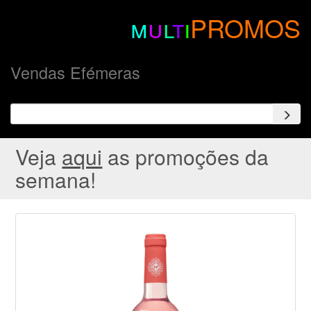
m
u
l
t
i
PROMOS
Vendas Efémeras
Veja
aqui
as promoções da
semana!