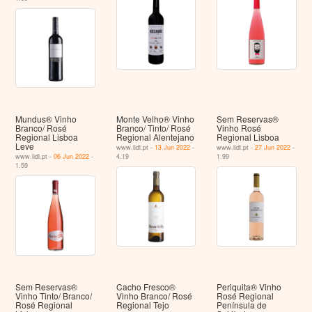
Mundus® Vinho
Monte Velho® Vinho
Sem Reservas®
Branco/ Rosé
Branco/ Tinto/ Rosé
Vinho Rosé
Regional Lisboa
Regional Alentejano
Regional Lisboa
Leve
www.lidl.pt -
13 Jun 2022
-
www.lidl.pt -
27 Jun 2022
-
www.lidl.pt -
06 Jun 2022
-
4.19
1.99
1.59
Sem Reservas®
Cacho Fresco®
Periquita® Vinho
Vinho Tinto/ Branco/
Vinho Branco/ Rosé
Rosé Regional
Rosé Regional
Regional Tejo
Península de