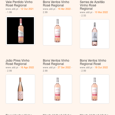
Vale Perdido Vinho
Bons Ventos Vinho
Serras de Azeitão
Rosé Regional
Rosé Regional
Vinho Rosé
Regional
www.aldi.pt -
12 Out 2021
www.aldi.pt -
19 Abr 2022
-
- 1.99
2.99
www.aldi.pt -
10 Mai 2022
- 2.55
João Pires Vinho
Bons Ventos Vinho
Bons Ventos Vinho
Rosé Regional
Rosé Regional
Regional Rosé
www.aldi.pt -
16 Ago 2022
www.aldi.pt -
27 Set 2022
-
www.aldi.pt -
18 Out 2022
- 2.99
2.99
- 2.99