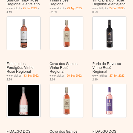
Regional Alentejano
Regional
Regional Alentejano
www.lidl.pt -
25 Jul 2022
-
www.aldi.pt -
23 Ago 2022
www.lidl.pt -
05 Set 2022
-
4.19
- 2.69
3.99
Fidalgo dos
Cova dos Gamos
Porta da Ravessa
Perdigões Vinho
Vinho Rosé
Vinho Rosé
Rosé Regional
Regional
Regional
www.aldi.pt -
13 Set 2022
-
www.aldi.pt -
20 Set 2022
-
www.aldi.pt -
27 Set 2022
-
2.99
2.69
2.19
FIDALGO DOS
Cova dos Gamos
FIDALGO DOS