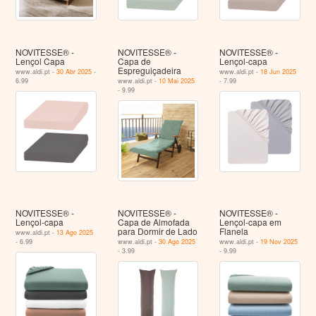
NOVITESSE® -
NOVITESSE® -
NOVITESSE® -
Lençol Capa
Capa de
Lençol-capa
Espreguiçadeira
www.aldi.pt -
30 Abr 2025
-
www.aldi.pt -
18 Jun 2025
6.99
www.aldi.pt -
10 Mai 2025
- 7.99
- 9.99
NOVITESSE® -
NOVITESSE® -
NOVITESSE® -
Lençol-capa
Capa de Almofada
Lençol-capa em
para Dormir de Lado
Flanela
www.aldi.pt -
13 Ago 2025
- 6.99
www.aldi.pt -
30 Ago 2025
www.aldi.pt -
19 Nov 2025
- 3.99
- 9.99