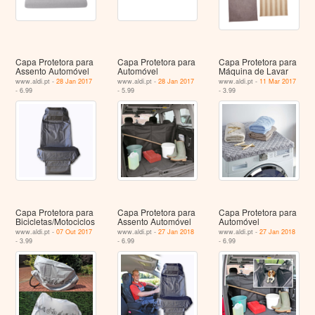
Capa Protetora para
Capa Protetora para
Capa Protetora para
Assento Automóvel
Automóvel
Máquina de Lavar
www.aldi.pt -
28 Jan 2017
www.aldi.pt -
28 Jan 2017
www.aldi.pt -
11 Mar 2017
- 6.99
- 5.99
- 3.99
Capa Protetora para
Capa Protetora para
Capa Protetora para
Bicicletas/Motociclos
Assento Automóvel
Automóvel
www.aldi.pt -
07 Out 2017
www.aldi.pt -
27 Jan 2018
www.aldi.pt -
27 Jan 2018
- 3.99
- 6.99
- 6.99