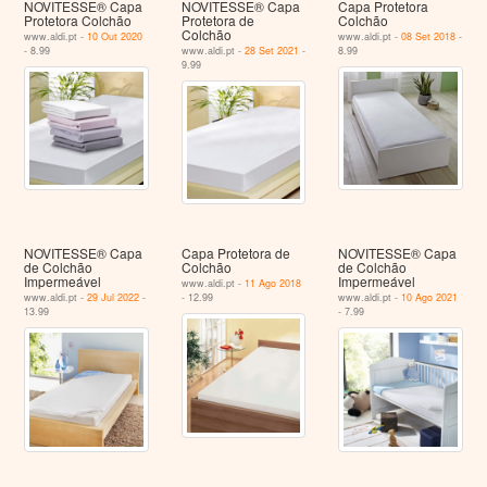
NOVITESSE® Capa
NOVITESSE® Capa
Capa Protetora
Protetora Colchão
Protetora de
Colchão
Colchão
www.aldi.pt -
10 Out 2020
www.aldi.pt -
08 Set 2018
-
- 8.99
www.aldi.pt -
28 Set 2021
-
8.99
9.99
NOVITESSE® Capa
Capa Protetora de
NOVITESSE® Capa
de Colchão
Colchão
de Colchão
Impermeável
Impermeável
www.aldi.pt -
11 Ago 2018
www.aldi.pt -
29 Jul 2022
-
- 12.99
www.aldi.pt -
10 Ago 2021
13.99
- 7.99