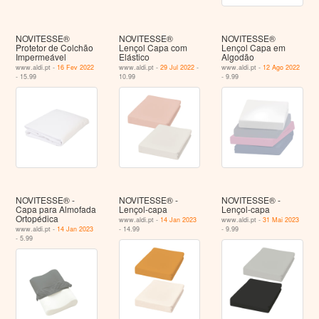
NOVITESSE®
NOVITESSE®
NOVITESSE®
Protetor de Colchão
Lençol Capa com
Lençol Capa em
Impermeável
Elástico
Algodão
www.aldi.pt -
16 Fev 2022
www.aldi.pt -
29 Jul 2022
-
www.aldi.pt -
12 Ago 2022
- 15.99
10.99
- 9.99
NOVITESSE® -
NOVITESSE® -
NOVITESSE® -
Capa para Almofada
Lençol-capa
Lençol-capa
Ortopédica
www.aldi.pt -
14 Jan 2023
www.aldi.pt -
31 Mai 2023
www.aldi.pt -
14 Jan 2023
- 14.99
- 9.99
- 5.99