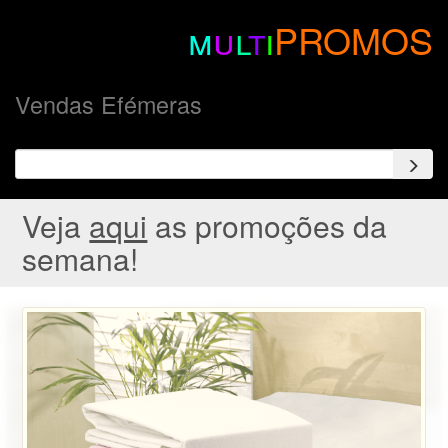
m
u
l
t
i
PROMOS
Vendas Efémeras
Veja
aqui
as promoções da
semana!