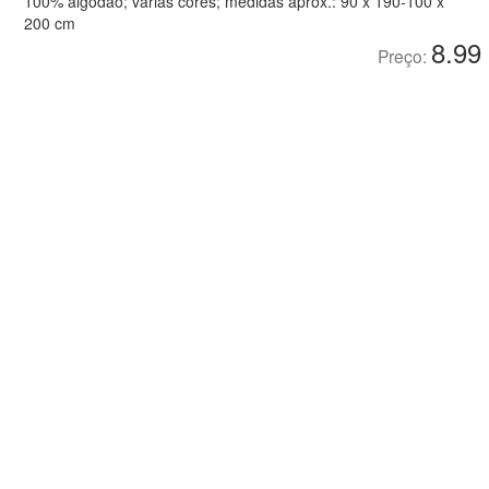
100% algodão; várias cores; medidas aprox.: 90 x 190-100 x
200 cm
8.99
Preço: