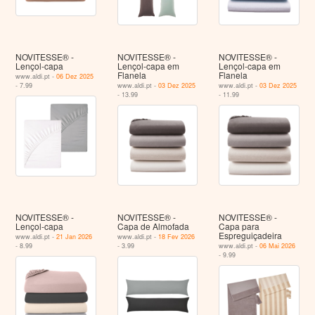
NOVITESSE® -
NOVITESSE® -
NOVITESSE® -
Lençol-capa
Lençol-capa em
Lençol-capa em
Flanela
Flanela
www.aldi.pt -
06 Dez 2025
- 7.99
www.aldi.pt -
03 Dez 2025
www.aldi.pt -
03 Dez 2025
- 13.99
- 11.99
NOVITESSE® -
NOVITESSE® -
NOVITESSE® -
Lençol-capa
Capa de Almofada
Capa para
Espreguiçadeira
www.aldi.pt -
21 Jan 2026
www.aldi.pt -
18 Fev 2026
- 8.99
- 3.99
www.aldi.pt -
06 Mai 2026
- 9.99