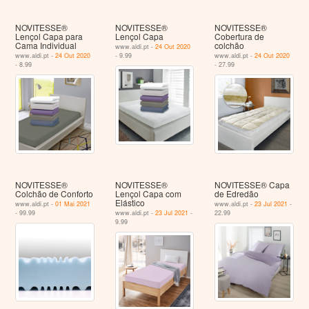
NOVITESSE®
NOVITESSE®
NOVITESSE®
Lençol Capa para
Lençol Capa
Cobertura de
Cama Individual
colchão
www.aldi.pt -
24 Out 2020
www.aldi.pt -
24 Out 2020
- 9.99
www.aldi.pt -
24 Out 2020
- 8.99
- 27.99
NOVITESSE®
NOVITESSE®
NOVITESSE® Capa
Colchão de Conforto
Lençol Capa com
de Edredão
Elástico
www.aldi.pt -
01 Mai 2021
www.aldi.pt -
23 Jul 2021
-
- 99.99
www.aldi.pt -
23 Jul 2021
-
22.99
9.99