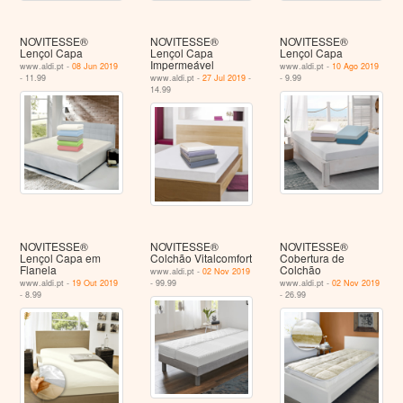
NOVITESSE®
NOVITESSE®
NOVITESSE®
Lençol Capa
Lençol Capa
Lençol Capa
Impermeável
www.aldi.pt -
08 Jun 2019
www.aldi.pt -
10 Ago 2019
- 11.99
www.aldi.pt -
27 Jul 2019
-
- 9.99
14.99
NOVITESSE®
NOVITESSE®
NOVITESSE®
Lençol Capa em
Colchão Vitalcomfort
Cobertura de
Flanela
Colchão
www.aldi.pt -
02 Nov 2019
www.aldi.pt -
19 Out 2019
- 99.99
www.aldi.pt -
02 Nov 2019
- 8.99
- 26.99