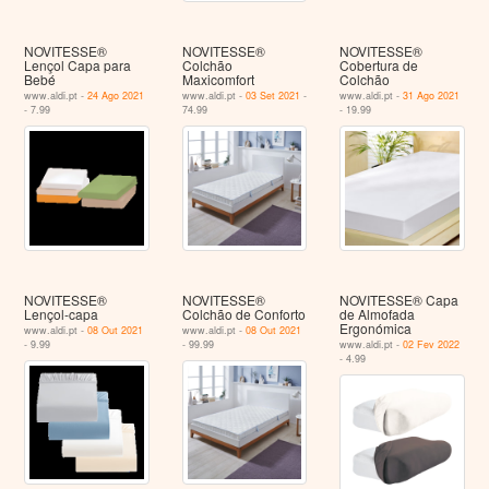
NOVITESSE®
NOVITESSE®
NOVITESSE®
Lençol Capa para
Colchão
Cobertura de
Bebé
Maxicomfort
Colchão
www.aldi.pt -
24 Ago 2021
www.aldi.pt -
03 Set 2021
-
www.aldi.pt -
31 Ago 2021
- 7.99
74.99
- 19.99
NOVITESSE®
NOVITESSE®
NOVITESSE® Capa
Lençol-capa
Colchão de Conforto
de Almofada
Ergonómica
www.aldi.pt -
08 Out 2021
www.aldi.pt -
08 Out 2021
- 9.99
- 99.99
www.aldi.pt -
02 Fev 2022
- 4.99