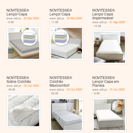
NOVITESSE®
NOVITESSE®
NOVITESSE®
Lençol Capa
Lençol Capa
Lençol Capa
Impermeável
www.aldi.pt -
20 Mai 2020
www.aldi.pt -
20 Mai 2020
- 9.99
- 11.99
www.aldi.pt -
01 Ago 2020
- 15.99
NOVITESSE®
NOVITESSE®
NOVITESSE®
Sobre-Colchão
Colchão
Lençol Capa em
Maxicomfort
Flanela
www.aldi.pt -
03 Out 2020
- 49.99
www.aldi.pt -
03 Out 2020
www.aldi.pt -
10 Out 2020
- 59.99
- 8.99