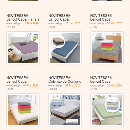
NOVITESSE®
NOVITESSE®
NOVITESSE®
Lençol Capa Flanela
Lençol Capa
Lençol Capa
www.aldi.pt -
16 Nov 2019
www.aldi.pt -
25 Jan 2020
www.aldi.pt -
07 Mar 2020
- 12.99
- 9.99
- 7.99
NOVITESSE®
NOVITESSE®
NOVITESSE®
Lençol Capa
Colchão de Conforto
Lençol Capa
www.aldi.pt -
07 Mar 2020
www.aldi.pt -
02 Mai 2020
www.aldi.pt -
20 Mai 2020
- 9.99
- 89.99
- 7.99