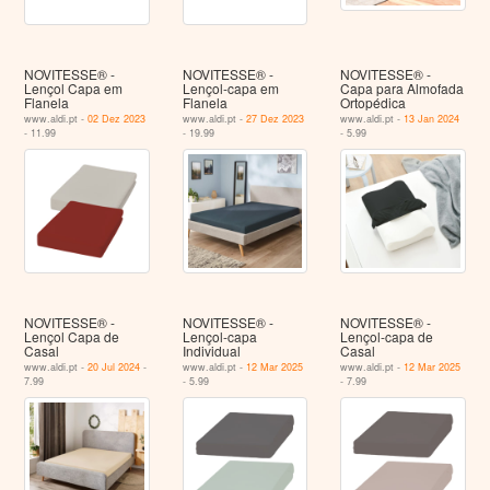
NOVITESSE® -
NOVITESSE® -
NOVITESSE® -
Lençol Capa em
Lençol-capa em
Capa para Almofada
Flanela
Flanela
Ortopédica
www.aldi.pt -
02 Dez 2023
www.aldi.pt -
27 Dez 2023
www.aldi.pt -
13 Jan 2024
- 11.99
- 19.99
- 5.99
NOVITESSE® -
NOVITESSE® -
NOVITESSE® -
Lençol Capa de
Lençol-capa
Lençol-capa de
Casal
Individual
Casal
www.aldi.pt -
20 Jul 2024
-
www.aldi.pt -
12 Mar 2025
www.aldi.pt -
12 Mar 2025
7.99
- 5.99
- 7.99