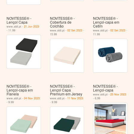
NOVITESSE® -
NOVITESSE® -
NOVITESSE® -
Lençol Capa
Cobertura de
Lençol-capa em
Colchão
Cetim
www.aldi.pt -
21 Jun 2023
- 11.99
www.aldi.pt -
02 Set 2023
-
www.aldi.pt -
02 Set 2023
-
15.99
11.99
NOVITESSE® -
NOVITESSE® -
NOVITESSE® -
Lençol-capa em
Lençol Capa
Lençol-capa
Flanela
Premium em Jersey
www.aldi.pt -
25 Nov 2023
www.aldi.pt -
04 Nov 2023
www.aldi.pt -
11 Nov 2023
- 6.99
- 9.99
- 9.99