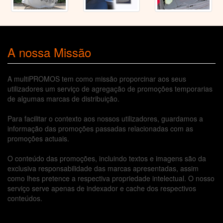
A nossa Missão
A multiPROMOS tem como missão proporcinar aos seus
utilizadores um serviço de agregação de promoções temporarias
de algumas marcas de distribuição.
Para facilitar o contexto aos nossos utilizadores, guardamos a
informação das promoções passadas relacionadas com as
promoções actuais.
O conteúdo das promoções, incluindo textos e imagens são da
exclusiva responsabilidade das marcas apresentadas, assim
como lhes pretence a respectiva propriedade intelectual. O nosso
serviço serve apenas de indexador e cache dos respectivos
conteúdos.