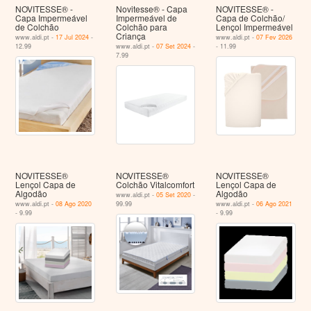
NOVITESSE® -
Novitesse® - Capa
NOVITESSE® -
Capa Impermeável
Impermeável de
Capa de Colchão/
de Colchão
Colchão para
Lençol Impermeável
Criança
www.aldi.pt -
17 Jul 2024
-
www.aldi.pt -
07 Fev 2026
12.99
www.aldi.pt -
07 Set 2024
-
- 11.99
7.99
NOVITESSE®
NOVITESSE®
NOVITESSE®
Lençol Capa de
Colchão Vitalcomfort
Lençol Capa de
Algodão
Algodão
www.aldi.pt -
05 Set 2020
-
www.aldi.pt -
08 Ago 2020
99.99
www.aldi.pt -
06 Ago 2021
- 9.99
- 9.99