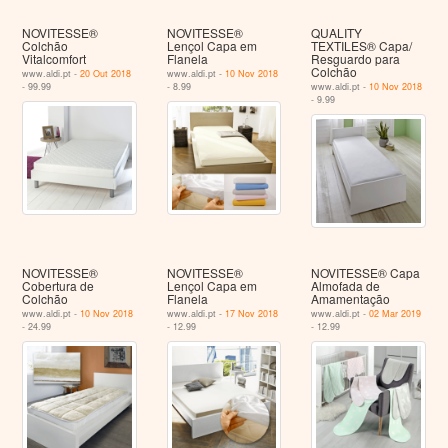
NOVITESSE®
NOVITESSE®
QUALITY
Colchão
Lençol Capa em
TEXTILES® Capa/
Vitalcomfort
Flanela
Resguardo para
Colchão
www.aldi.pt -
20 Out 2018
www.aldi.pt -
10 Nov 2018
- 99.99
- 8.99
www.aldi.pt -
10 Nov 2018
- 9.99
NOVITESSE®
NOVITESSE®
NOVITESSE® Capa
Cobertura de
Lençol Capa em
Almofada de
Colchão
Flanela
Amamentação
www.aldi.pt -
10 Nov 2018
www.aldi.pt -
17 Nov 2018
www.aldi.pt -
02 Mar 2019
- 24.99
- 12.99
- 12.99