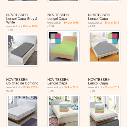
NOVITESSE®
NOVITESSE®
NOVITESSE®
Lençol Capa Grey &
Lençol Capa
Lençol Capa
White
www.aldi.pt -
30 Mar 2019
www.aldi.pt -
30 Mar 2019
www.aldi.pt -
16 Mar 2019
- 7.99
- 9.99
- 9.99
NOVITESSE®
NOVITESSE®
NOVITESSE®
Colchão de Conforto
Lençol Capa
Lençol Capa
www.aldi.pt -
20 Abr 2019
-
www.aldi.pt -
08 Jun 2019
www.aldi.pt -
08 Jun 2019
99.99
- 7.99
- 9.99