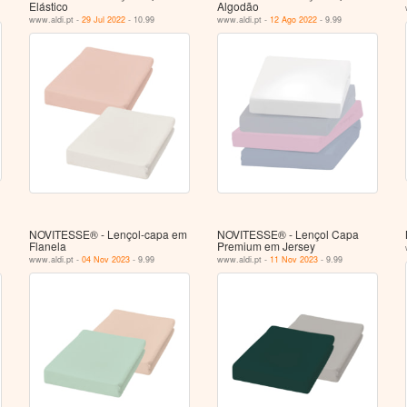
Elástico
Algodão
www.aldi.pt -
29 Jul 2022
- 10.99
www.aldi.pt -
12 Ago 2022
- 9.99
NOVITESSE® - Lençol-capa em
NOVITESSE® - Lençol Capa
Flanela
Premium em Jersey
www.aldi.pt -
04 Nov 2023
- 9.99
www.aldi.pt -
11 Nov 2023
- 9.99