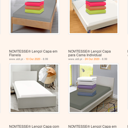
NOVITESSE® Lençol Capa em
NOVITESSE® Lençol Capa
Flanela
para Cama Individual
www.aldi.pt -
10 Out 2020
- 8.99
www.aldi.pt -
24 Out 2020
- 8.99
NOVITESSE® Lençol Capa com
NOVITESSE® Lençol Capa em