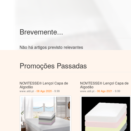
Brevemente...
Não há artigos previsto relevantes
Promoções Passadas
NOVITESSE® Lençol Capa de
NOVITESSE® Lençol Capa de
Algodão
Algodão
www.aldi.pt -
08 Ago 2020
- 9.99
www.aldi.pt -
06 Ago 2021
- 9.99