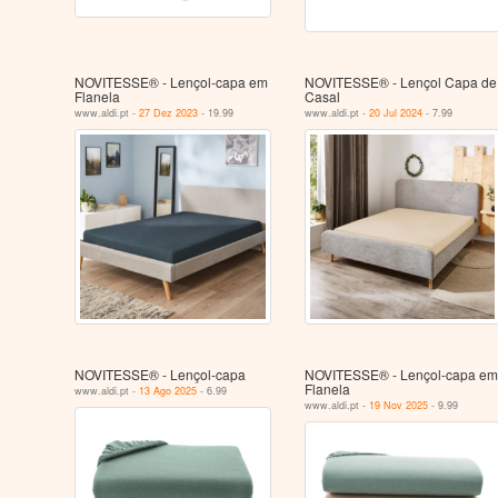
NOVITESSE® - Lençol-capa em
NOVITESSE® - Lençol Capa de
Flanela
Casal
www.aldi.pt -
27 Dez 2023
- 19.99
www.aldi.pt -
20 Jul 2024
- 7.99
NOVITESSE® - Lençol-capa
NOVITESSE® - Lençol-capa em
Flanela
www.aldi.pt -
13 Ago 2025
- 6.99
www.aldi.pt -
19 Nov 2025
- 9.99