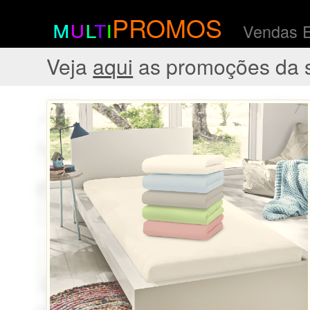
m
u
l
t
i
PROMOS
Vendas 
Veja
aqui
as promoções da 