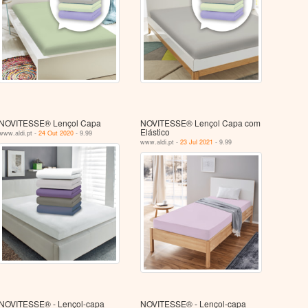
NOVITESSE® Lençol Capa
NOVITESSE® Lençol Capa com
Elástico
www.aldi.pt -
24 Out 2020
- 9.99
www.aldi.pt -
23 Jul 2021
- 9.99
NOVITESSE® - Lençol-capa
NOVITESSE® - Lençol-capa