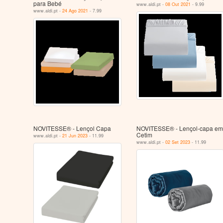
para Bebé
www.aldi.pt -
08 Out 2021
- 9.99
www.aldi.pt -
24 Ago 2021
- 7.99
NOVITESSE® - Lençol Capa
NOVITESSE® - Lençol-capa em
Cetim
www.aldi.pt -
21 Jun 2023
- 11.99
www.aldi.pt -
02 Set 2023
- 11.99