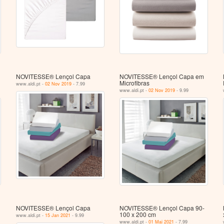
NOVITESSE® Lençol Capa
NOVITESSE® Lençol Capa em
Microfibras
www.aldi.pt -
02 Nov 2019
- 7.99
www.aldi.pt -
02 Nov 2019
- 9.99
NOVITESSE® Lençol Capa
NOVITESSE® Lençol Capa 90-
100 x 200 cm
www.aldi.pt -
15 Jan 2021
- 9.99
www.aldi.pt -
01 Mai 2021
- 7.99