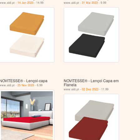
www.aldi.pt -
14 Jan 2023
- 14.99
www.aldi.pt -
31 Mai 2023
- 9.99
NOVITESSE® - Lençol-capa
NOVITESSE® - Lençol Capa em
Flanela
www.aldi.pt -
25 Nov 2023
- 6.99
www.aldi.pt -
02 Dez 2023
- 11.99