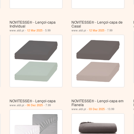
NOVITESSE® - Lençol-capa
NOVITESSE® - Lençol-capa de
Individual
Casal
www.aldi.pt -
12 Mar 2025
- 5.99
www.aldi.pt -
12 Mar 2025
- 7.99
NOVITESSE® - Lençol-capa
NOVITESSE® - Lençol-capa em
Flanela
www.aldi.pt -
06 Dez 2025
- 7.99
www.aldi.pt -
03 Dez 2025
- 13.99