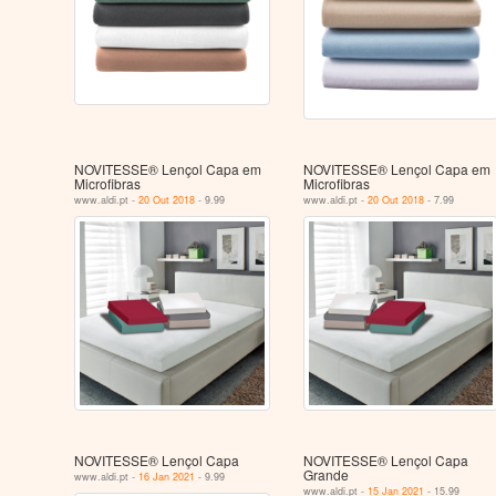
NOVITESSE® Lençol Capa em
NOVITESSE® Lençol Capa em
Microfibras
Microfibras
www.aldi.pt -
20 Out 2018
- 9.99
www.aldi.pt -
20 Out 2018
- 7.99
NOVITESSE® Lençol Capa
NOVITESSE® Lençol Capa
Grande
www.aldi.pt -
16 Jan 2021
- 9.99
www.aldi.pt -
15 Jan 2021
- 15.99