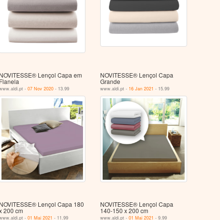
NOVITESSE® Lençol Capa em
NOVITESSE® Lençol Capa
Flanela
Grande
www.aldi.pt -
07 Nov 2020
- 13.99
www.aldi.pt -
16 Jan 2021
- 15.99
NOVITESSE® Lençol Capa 180
NOVITESSE® Lençol Capa
x 200 cm
140-150 x 200 cm
www.aldi.pt -
01 Mai 2021
- 11.99
www.aldi.pt -
01 Mai 2021
- 9.99