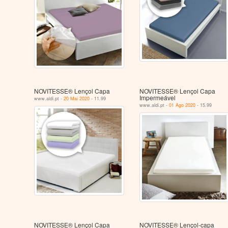
NOVITESSE® Lençol Capa
NOVITESSE® Lençol Capa
Impermeável
www.aldi.pt -
20 Mai 2020
- 11.99
www.aldi.pt -
01 Ago 2020
- 15.99
NOVITESSE® Lençol Capa
NOVITESSE® Lençol-capa