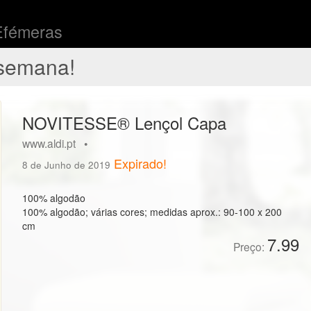
Efémeras
semana!
NOVITESSE® Lençol Capa
www.aldi.pt •
Expirado!
8 de Junho de 2019
100% algodão
100% algodão; várias cores; medidas aprox.: 90-100 x 200
cm
7.99
Preço: