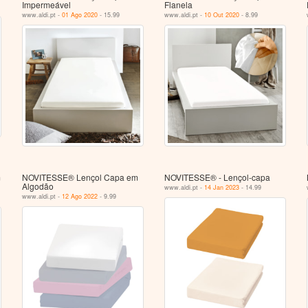
Impermeável
Flanela
www.aldi.pt -
01 Ago 2020
- 15.99
www.aldi.pt -
10 Out 2020
- 8.99
m
NOVITESSE® Lençol Capa em
NOVITESSE® - Lençol-capa
Algodão
www.aldi.pt -
14 Jan 2023
- 14.99
www.aldi.pt -
12 Ago 2022
- 9.99