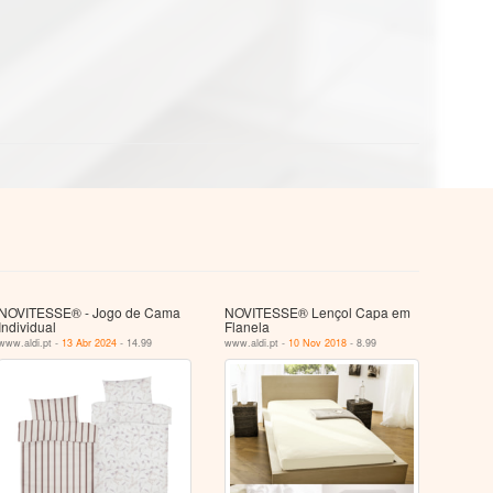
NOVITESSE® - Jogo de Cama
NOVITESSE® Lençol Capa em
Individual
Flanela
www.aldi.pt -
13 Abr 2024
- 14.99
www.aldi.pt -
10 Nov 2018
- 8.99