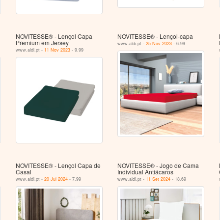
NOVITESSE® - Lençol Capa
NOVITESSE® - Lençol-capa
Premium em Jersey
www.aldi.pt -
25 Nov 2023
- 6.99
www.aldi.pt -
11 Nov 2023
- 9.99
NOVITESSE® - Lençol Capa de
NOVITESSE® - Jogo de Cama
Casal
Individual Antiácaros
www.aldi.pt -
20 Jul 2024
- 7.99
www.aldi.pt -
11 Set 2024
- 18.69