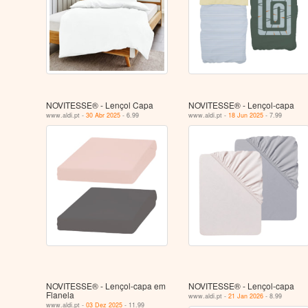
NOVITESSE® - Lençol Capa
NOVITESSE® - Lençol-capa
www.aldi.pt -
30 Abr 2025
- 6.99
www.aldi.pt -
18 Jun 2025
- 7.99
NOVITESSE® - Lençol-capa em
NOVITESSE® - Lençol-capa
Flanela
www.aldi.pt -
21 Jan 2026
- 8.99
www.aldi.pt -
03 Dez 2025
- 11.99