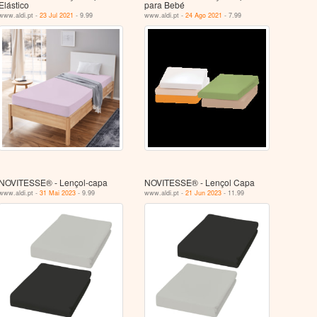
Elástico
para Bebé
www.aldi.pt -
23 Jul 2021
- 9.99
www.aldi.pt -
24 Ago 2021
- 7.99
NOVITESSE® - Lençol-capa
NOVITESSE® - Lençol Capa
www.aldi.pt -
31 Mai 2023
- 9.99
www.aldi.pt -
21 Jun 2023
- 11.99