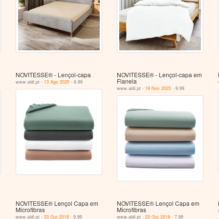
NOVITESSE® - Lençol-capa
NOVITESSE® - Lençol-capa em
Flanela
www.aldi.pt -
13 Ago 2025
- 6.99
www.aldi.pt -
19 Nov 2025
- 9.99
NOVITESSE® Lençol Capa em
NOVITESSE® Lençol Capa em
Microfibras
Microfibras
www.aldi.pt -
20 Out 2018
- 9.99
www.aldi.pt -
20 Out 2018
- 7.99