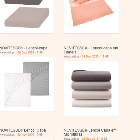
NOVITESSE® - Lençol-capa
NOVITESSE® - Lençol-capa em
Flanela
www.aldi.pt -
06 Dez 2025
- 7.99
www.aldi.pt -
03 Dez 2025
- 13.99
NOVITESSE® Lençol Capa
NOVITESSE® Lençol Capa em
Microfibras
www.aldi.pt -
02 Nov 2019
- 7.99
www.aldi.pt -
02 Nov 2019
- 9.99