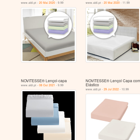
www.aldi.pt -
20 Mai 2020
- 9.99
www.aldi.pt -
20 Mai 2020
- 11.99
NOVITESSE® Lençol-capa
NOVITESSE® Lençol Capa co
Elástico
www.aldi.pt -
08 Out 2021
- 9.99
www.aldi.pt -
29 Jul 2022
- 10.99