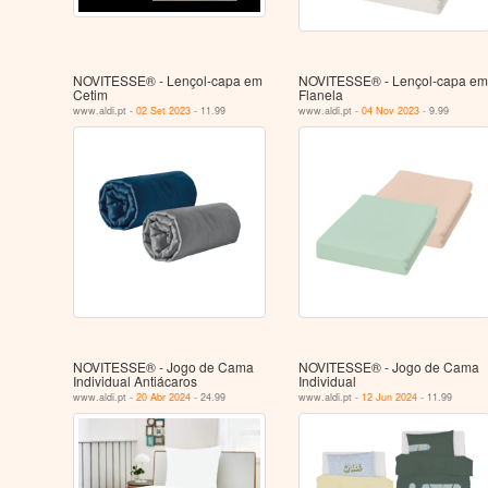
NOVITESSE® - Lençol-capa em
NOVITESSE® - Lençol-capa em
Cetim
Flanela
www.aldi.pt -
02 Set 2023
- 11.99
www.aldi.pt -
04 Nov 2023
- 9.99
NOVITESSE® - Jogo de Cama
NOVITESSE® - Jogo de Cama
Individual Antiácaros
Individual
www.aldi.pt -
20 Abr 2024
- 24.99
www.aldi.pt -
12 Jun 2024
- 11.99