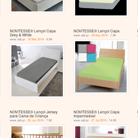
y
NOVITESSE® Lençol Capa
NOVITESSE® Lençol Capa
Grey & White
www.aldi.pt -
30 Mar 2019
- 7.99
www.aldi.pt -
16 Mar 2019
- 9.99
NOVITESSE® Lençol Jersey
NOVITESSE® Lençol Capa
para Cama de Criança
Impermeável
www.aldi.pt -
22 Jun 2019
- 7.99
www.aldi.pt -
27 Jul 2019
- 14.99