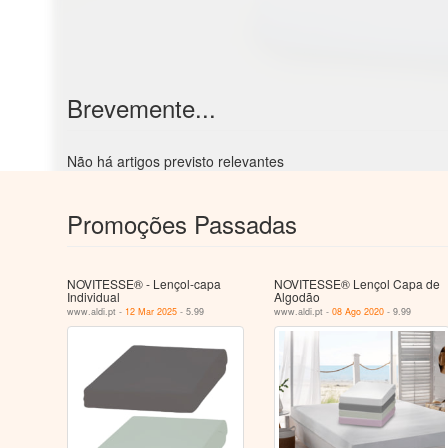
Brevemente...
Não há artigos previsto relevantes
Promoções Passadas
NOVITESSE® - Lençol-capa
NOVITESSE® Lençol Capa de
Individual
Algodão
www.aldi.pt -
12 Mar 2025
- 5.99
www.aldi.pt -
08 Ago 2020
- 9.99