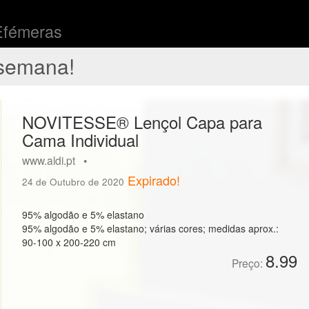
Efémeras
semana!
NOVITESSE® Lençol Capa para
Cama Individual
www.aldi.pt •
Expirado!
24 de Outubro de 2020
95% algodão e 5% elastano
95% algodão e 5% elastano; várias cores; medidas aprox.:
90-100 x 200-220 cm
8.99
Preço: