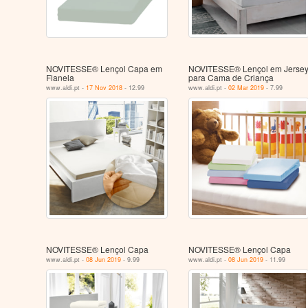
NOVITESSE® Lençol Capa em
NOVITESSE® Lençol em Jerse
Flanela
para Cama de Criança
www.aldi.pt -
17 Nov 2018
- 12.99
www.aldi.pt -
02 Mar 2019
- 7.99
NOVITESSE® Lençol Capa
NOVITESSE® Lençol Capa
www.aldi.pt -
08 Jun 2019
- 9.99
www.aldi.pt -
08 Jun 2019
- 11.99