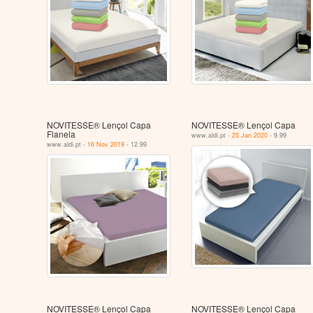
NOVITESSE® Lençol Capa
NOVITESSE® Lençol Capa
Flanela
www.aldi.pt -
25 Jan 2020
- 9.99
www.aldi.pt -
16 Nov 2019
- 12.99
NOVITESSE® Lençol Capa
NOVITESSE® Lençol Capa