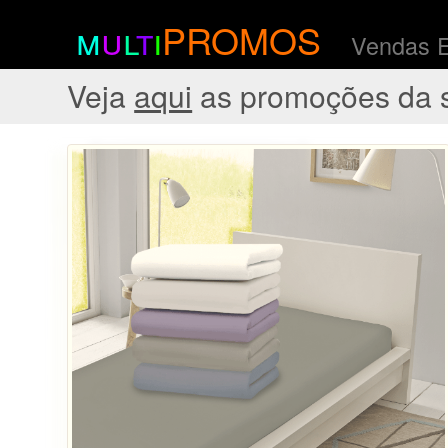
m
u
l
t
i
PROMOS
Vendas 
Veja
aqui
as promoções da 