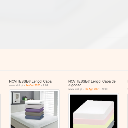
NOVITESSE® Lençol Capa
NOVITESSE® Lençol Capa de
Algodão
www.aldi.pt -
24 Out 2020
- 9.99
www.aldi.pt -
06 Ago 2021
- 9.99