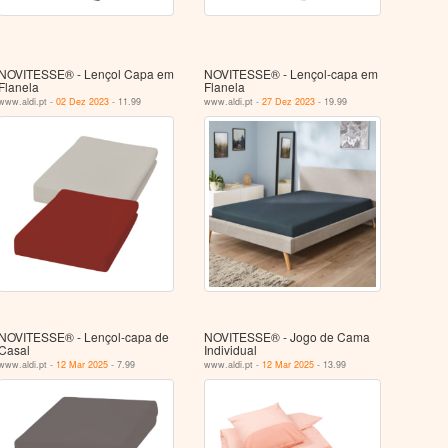
NOVITESSE® - Lençol Capa em
NOVITESSE® - Lençol-capa em
Flanela
Flanela
www.aldi.pt -
02 Dez 2023
- 11.99
www.aldi.pt -
27 Dez 2023
- 19.99
NOVITESSE® - Lençol-capa de
NOVITESSE® - Jogo de Cama
Casal
Individual
www.aldi.pt -
12 Mar 2025
- 7.99
www.aldi.pt -
12 Mar 2025
- 13.99