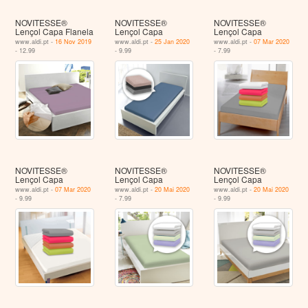
NOVITESSE®
NOVITESSE®
NOVITESSE®
Lençol Capa Flanela
Lençol Capa
Lençol Capa
www.aldi.pt -
16 Nov 2019
www.aldi.pt -
25 Jan 2020
www.aldi.pt -
07 Mar 2020
- 12.99
- 9.99
- 7.99
NOVITESSE®
NOVITESSE®
NOVITESSE®
Lençol Capa
Lençol Capa
Lençol Capa
www.aldi.pt -
07 Mar 2020
www.aldi.pt -
20 Mai 2020
www.aldi.pt -
20 Mai 2020
- 9.99
- 7.99
- 9.99