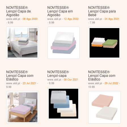
NOVITESSE®
NOVITESSE®
NOVITESSE®
Lençol Capa de
Lençol Capa em
Lençol Capa para
Algodão
Algodão
Bebé
www.aldi.pt -
08 Ago 2020
www.aldi.pt -
12 Ago 2022
www.aldi.pt -
24 Ago 2021
- 9.99
- 9.99
- 7.99
NOVITESSE®
NOVITESSE®
NOVITESSE®
Lençol Capa com
Lençol-capa
Lençol Capa com
Elástico
Elástico
www.aldi.pt -
08 Out 2021
www.aldi.pt -
23 Jul 2021
-
- 9.99
www.aldi.pt -
29 Jul 2022
-
9.99
10.99