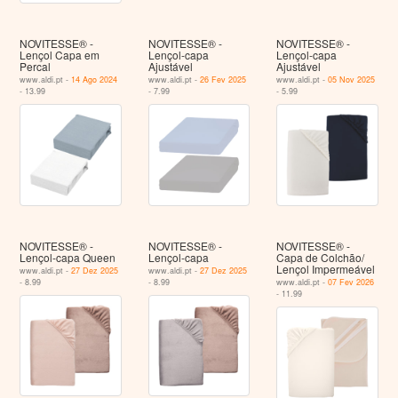
NOVITESSE® -
NOVITESSE® -
NOVITESSE® -
Lençol Capa em
Lençol-capa
Lençol-capa
Percal
Ajustável
Ajustável
www.aldi.pt -
14 Ago 2024
www.aldi.pt -
26 Fev 2025
www.aldi.pt -
05 Nov 2025
- 13.99
- 7.99
- 5.99
NOVITESSE® -
NOVITESSE® -
NOVITESSE® -
Lençol-capa Queen
Lençol-capa
Capa de Colchão/
Lençol Impermeável
www.aldi.pt -
27 Dez 2025
www.aldi.pt -
27 Dez 2025
- 8.99
- 8.99
www.aldi.pt -
07 Fev 2026
- 11.99