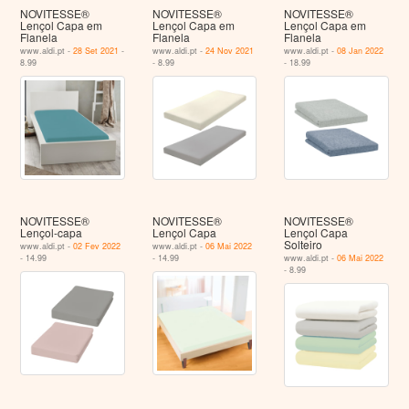
NOVITESSE®
NOVITESSE®
NOVITESSE®
Lençol Capa em
Lençol Capa em
Lençol Capa em
Flanela
Flanela
Flanela
www.aldi.pt -
28 Set 2021
-
www.aldi.pt -
24 Nov 2021
www.aldi.pt -
08 Jan 2022
8.99
- 8.99
- 18.99
NOVITESSE®
NOVITESSE®
NOVITESSE®
Lençol-capa
Lençol Capa
Lençol Capa
Solteiro
www.aldi.pt -
02 Fev 2022
www.aldi.pt -
06 Mai 2022
- 14.99
- 14.99
www.aldi.pt -
06 Mai 2022
- 8.99