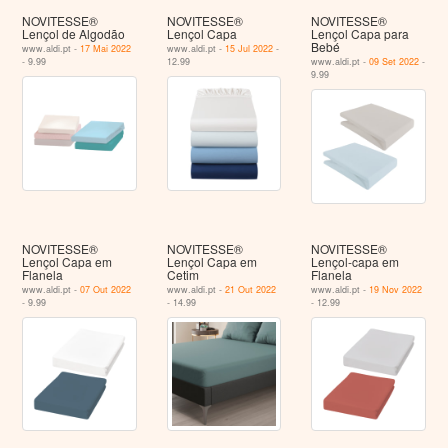
NOVITESSE®
NOVITESSE®
NOVITESSE®
Lençol de Algodão
Lençol Capa
Lençol Capa para
Bebé
www.aldi.pt -
17 Mai 2022
www.aldi.pt -
15 Jul 2022
-
- 9.99
12.99
www.aldi.pt -
09 Set 2022
-
9.99
NOVITESSE®
NOVITESSE®
NOVITESSE®
Lençol Capa em
Lençol Capa em
Lençol-capa em
Flanela
Cetim
Flanela
www.aldi.pt -
07 Out 2022
www.aldi.pt -
21 Out 2022
www.aldi.pt -
19 Nov 2022
- 9.99
- 14.99
- 12.99