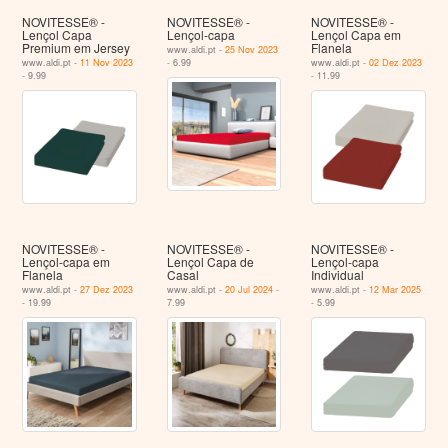
NOVITESSE® -
NOVITESSE® -
NOVITESSE® -
Lençol Capa
Lençol-capa
Lençol Capa em
Premium em Jersey
Flanela
www.aldi.pt -
25 Nov 2023
www.aldi.pt -
11 Nov 2023
- 6.99
www.aldi.pt -
02 Dez 2023
- 9.99
- 11.99
NOVITESSE® -
NOVITESSE® -
NOVITESSE® -
Lençol-capa em
Lençol Capa de
Lençol-capa
Flanela
Casal
Individual
www.aldi.pt -
27 Dez 2023
www.aldi.pt -
20 Jul 2024
-
www.aldi.pt -
12 Mar 2025
- 19.99
7.99
- 5.99