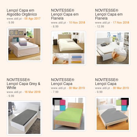
Lençol Capa em
NOVITESSE®
NOVITESSE®
Algodão Orgânico
Lençol Capa em
Lençol Capa em
Flanela
Flanela
www.aldi.pt -
05 Ago 2017
- 9.99
www.aldi.pt -
10 Nov 2018
www.aldi.pt -
17 Nov 2018
- 8.99
- 12.99
NOVITESSE®
NOVITESSE®
NOVITESSE®
Lençol Capa Grey &
Lençol Capa
Lençol Capa
White
www.aldi.pt -
30 Mar 2019
www.aldi.pt -
30 Mar 2019
www.aldi.pt -
16 Mar 2019
- 7.99
- 9.99
- 9.99