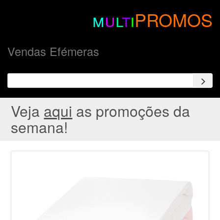
m
u
l
t
i
PROMOS
Vendas Efémeras
Veja
aqui
as promoções da
semana!