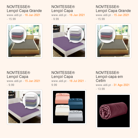
NOVITESSE®
NOVITESSE®
NOVITESSE®
Lençol Capa Grande
Lençol Capa
Lençol Capa Grande
www.aldi.pt -
16 Jan 2021
www.aldi.pt -
16 Jan 2021
www.aldi.pt -
15 Jan 2021
- 15.99
- 9.99
- 15.99
NOVITESSE®
NOVITESSE®
NOVITESSE®
Lençol Capa
Lençol Capa
Lençol-capa em
Cetim
www.aldi.pt -
15 Jan 2021
www.aldi.pt -
16 Jul 2021
-
- 9.99
9.99
www.aldi.pt -
31 Ago 2021
- 13.99