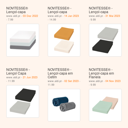
NOVITESSE®
NOVITESSE® -
NOVITESSE® -
Lençol-capa
Lençol-capa
Lençol-capa
www.aldi.pt -
03 Dez 2022
www.aldi.pt -
14 Jan 2023
www.aldi.pt -
31 Mai 2023
- 7.99
- 14.99
- 9.99
NOVITESSE® -
NOVITESSE® -
NOVITESSE® -
Lençol Capa
Lençol-capa em
Lençol-capa em
Cetim
Flanela
www.aldi.pt -
21 Jun 2023
- 11.99
www.aldi.pt -
02 Set 2023
-
www.aldi.pt -
04 Nov 2023
11.99
- 9.99