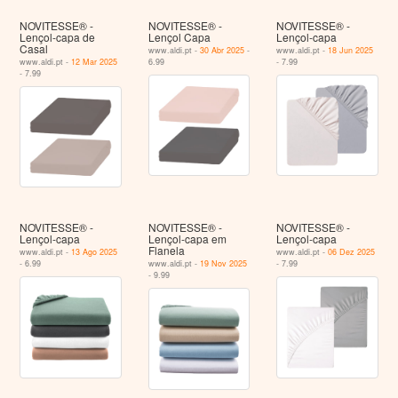
NOVITESSE® -
NOVITESSE® -
NOVITESSE® -
Lençol-capa de
Lençol Capa
Lençol-capa
Casal
www.aldi.pt -
30 Abr 2025
-
www.aldi.pt -
18 Jun 2025
www.aldi.pt -
12 Mar 2025
6.99
- 7.99
- 7.99
NOVITESSE® -
NOVITESSE® -
NOVITESSE® -
Lençol-capa
Lençol-capa em
Lençol-capa
Flanela
www.aldi.pt -
13 Ago 2025
www.aldi.pt -
06 Dez 2025
- 6.99
www.aldi.pt -
19 Nov 2025
- 7.99
- 9.99