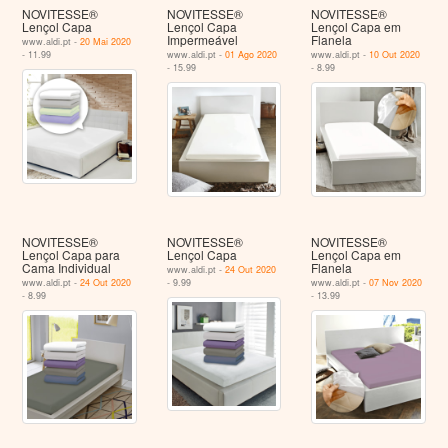
NOVITESSE®
NOVITESSE®
NOVITESSE®
Lençol Capa
Lençol Capa
Lençol Capa em
Impermeável
Flanela
www.aldi.pt -
20 Mai 2020
- 11.99
www.aldi.pt -
01 Ago 2020
www.aldi.pt -
10 Out 2020
- 15.99
- 8.99
NOVITESSE®
NOVITESSE®
NOVITESSE®
Lençol Capa para
Lençol Capa
Lençol Capa em
Cama Individual
Flanela
www.aldi.pt -
24 Out 2020
www.aldi.pt -
24 Out 2020
- 9.99
www.aldi.pt -
07 Nov 2020
- 8.99
- 13.99