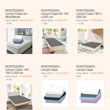
NOVITESSE®
NOVITESSE®
NOVITESSE®
Lençol Capa em
Lençol Capa 90-100
Lençol Capa 180 x
Microfibras
x 200 cm
200 cm
www.aldi.pt -
02 Nov 2019
www.aldi.pt -
01 Mai 2021
www.aldi.pt -
01 Mai 2021
- 9.99
- 7.99
- 11.99
NOVITESSE®
NOVITESSE® -
NOVITESSE® -
Lençol Capa 140-
Lençol-capa
Lençol-capa
150 x 200 cm
www.aldi.pt -
13 Jan 2024
www.aldi.pt -
03 Abr 2024
-
www.aldi.pt -
01 Mai 2021
- 7.99
5.99
- 9.99