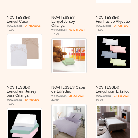
NOVITESSE® -
NOVITESSE®
NOVITESSE®
Lençol Capa
Lençol Jersey
Fronhas de Algodão
Criança
www.aldi.pt -
04 Mar 2026
www.aldi.pt -
06 Ago 2021
- 9.99
www.aldi.pt -
08 Mai 2021
- 5.99
- 7.99
NOVITESSE®
NOVITESSE® Capa
NOVITESSE®
Lençol em Jersey
de Edredão
Lençol com Elástico
para Criança
www.aldi.pt -
23 Jul 2021
-
www.aldi.pt -
03 Set 2021
-
www.aldi.pt -
10 Ago 2021
22.99
10.99
- 8.99