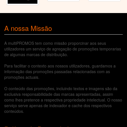
A nossa Missão
A multiPROMOS tem como missão proporcinar aos seus
utilizadores um serviço de agregação de promoções temporarias
de algumas marcas de distribuição.
Para facilitar o contexto aos nossos utilizadores, guardamos a
informação das promoções passadas relacionadas com as
promoções actuais.
O conteúdo das promoções, incluindo textos e imagens são da
exclusiva responsabilidade das marcas apresentadas, assim
como lhes pretence a respectiva propriedade intelectual. O nosso
serviço serve apenas de indexador e cache dos respectivos
conteúdos.