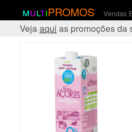
m
u
l
t
i
PROMOS
Vendas 
Veja
aqui
as promoções da 