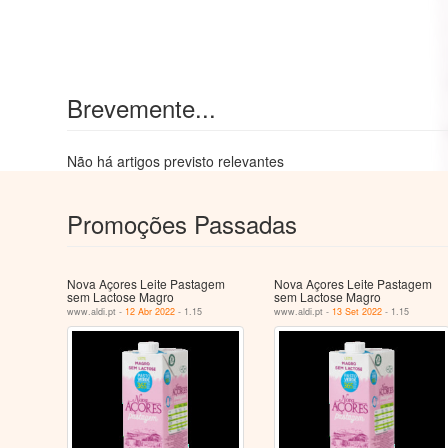
Brevemente...
Não há artigos previsto relevantes
Promoções Passadas
Nova Açores Leite Pastagem
Nova Açores Leite Pastagem
sem Lactose Magro
sem Lactose Magro
www.aldi.pt -
12 Abr 2022
- 1.15
www.aldi.pt -
13 Set 2022
- 1.15