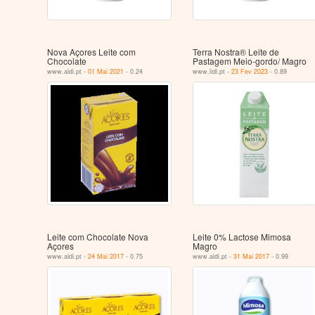
Nova Açores Leite com
Terra Nostra® Leite de
Chocolate
Pastagem Meio-gordo/ Magro
www.aldi.pt -
01 Mai 2021
- 0.24
www.lidl.pt -
23 Fev 2023
- 0.89
Leite com Chocolate Nova
Leite 0% Lactose Mimosa
Açores
Magro
www.aldi.pt -
24 Mai 2017
- 0.75
www.aldi.pt -
31 Mai 2017
- 0.99