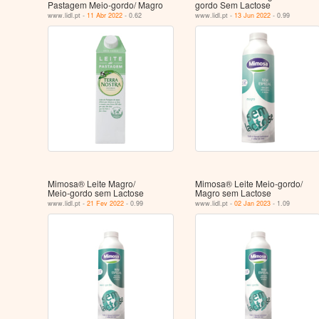
Pastagem Meio-gordo/ Magro
gordo Sem Lactose
www.lidl.pt -
11 Abr 2022
- 0.62
www.lidl.pt -
13 Jun 2022
- 0.99
Mimosa® Leite Magro/
Mimosa® Leite Meio-gordo/
Meio‑gordo sem Lactose
Magro sem Lactose
www.lidl.pt -
21 Fev 2022
- 0.99
www.lidl.pt -
02 Jan 2023
- 1.09