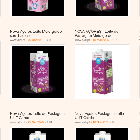
Nova Açores Leite Meio-gordo
NOVA AÇORES - Leite de
sem Lactose
Pastagem Meio-gordo
www.aldi.pt -
07 Abr 2021
- 0.99
www.aldi.pt -
15 Mai 2026
- 1.14
Nova Açores Leite de Pastagem
Nova Açores Pastagem Leite
UHT Gordo
UHT Gordo
www.aldi.pt -
29 Set 2020
- 0.61
www.aldi.pt -
10 Nov 2020
- 0.61