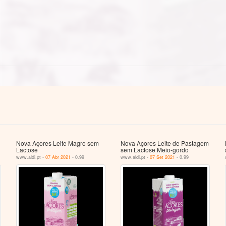
Nova Açores Leite Magro sem
Nova Açores Leite de Pastagem
Lactose
sem Lactose Meio-gordo
www.aldi.pt -
07 Abr 2021
- 0.99
www.aldi.pt -
07 Set 2021
- 0.99