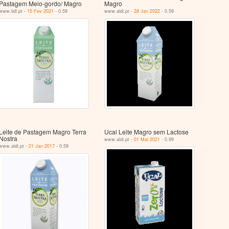
Pastagem Meio-gordo/ Magro
Magro
www.lidl.pt -
15 Fev 2021
- 0.59
www.aldi.pt -
28 Jan 2022
- 0.59
Leite de Pastagem Magro Terra
Ucal Leite Magro sem Lactose
Nostra
www.aldi.pt -
01 Mai 2021
- 0.99
www.aldi.pt -
21 Jan 2017
- 0.59