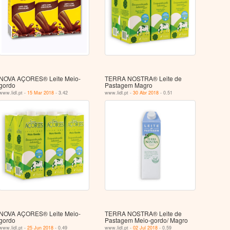
NOVA AÇORES® Leite Meio-
TERRA NOSTRA® Leite de
gordo
Pastagem Magro
www.lidl.pt -
15 Mar 2018
- 3.42
www.lidl.pt -
30 Abr 2018
- 0.51
NOVA AÇORES® Leite Meio-
TERRA NOSTRA® Leite de
gordo
Pastagem Meio-gordo/ Magro
www.lidl.pt -
25 Jun 2018
- 0.49
www.lidl.pt -
02 Jul 2018
- 0.59