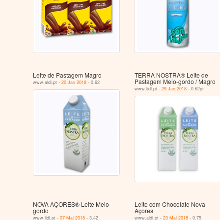
Leite de Pastagem Magro
TERRA NOSTRA® Leite de
Pastagem Meio-gordo / Magro
www.aldi.pt -
20 Jan 2018
- 0.62
www.lidl.pt -
29 Jan 2018
- 0.62pt
NOVA AÇORES® Leite Meio-
Leite com Chocolate Nova
gordo
Açores
www.lidl.pt -
07 Mai 2018
- 3.42
www.aldi.pt -
23 Mai 2018
- 0.75