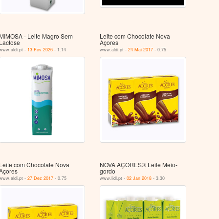
MIMOSA - Leite Magro Sem
Leite com Chocolate Nova
Lactose
Açores
www.aldi.pt -
13 Fev 2026
- 1.14
www.aldi.pt -
24 Mai 2017
- 0.75
Leite com Chocolate Nova
NOVA AÇORES® Leite Meio-
Açores
gordo
www.aldi.pt -
27 Dez 2017
- 0.75
www.lidl.pt -
02 Jan 2018
- 3.30