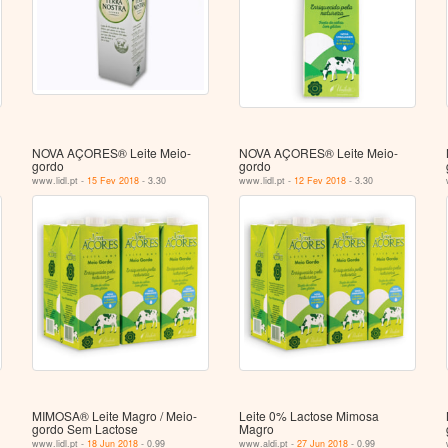
NOVA AÇORES® Leite Meio-
NOVA AÇORES® Leite Meio-
gordo
gordo
www.lidl.pt -
15 Fev 2018
- 3.30
www.lidl.pt -
12 Fev 2018
- 3.30
MIMOSA® Leite Magro / Meio-
Leite 0% Lactose Mimosa
gordo Sem Lactose
Magro
www.lidl.pt -
18 Jun 2018
- 0.99
www.aldi.pt -
27 Jun 2018
- 0.99