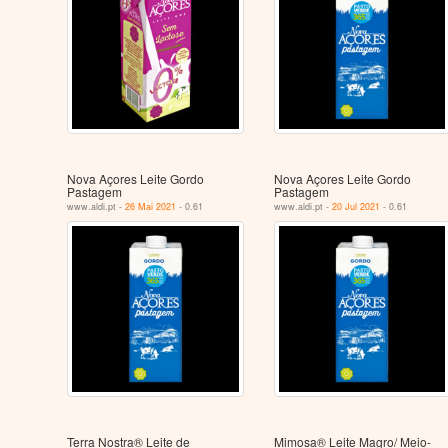
Nova Açores Leite Gordo
Nova Açores Leite Gordo
Pastagem
Pastagem
www.aldi.pt -
26 Mai 2021
- 0.61
www.aldi.pt -
20 Jul 2021
- 0.61
Terra Nostra® Leite de
Mimosa® Leite Magro/ Meio-