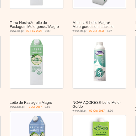
Terra Nostra® Leite de
Mimosa® Leite Magro/
Pastagem Meio-gordo/ Magro
Meio‑gordo sem Lactose
www.lidl.pt -
27 Fev 2023
- 0.89
www.lidl.pt -
27 Jul 2023
- 1.07
Leite de Pastagem Magro
NOVA AÇORES® Leite Meio-
Gordo
www.aldi.pt -
19 Jul 2017
- 0.59
www.lidl.pt -
02 Out 2017
- 3.30