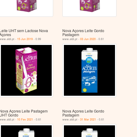
Leite UHT sem Lactose Nova
Nova Açores Leite Gordo
Açores
Pastagem
www.aldi.pt -
15 Jun 2019
- 0.99
www.aldi.pt -
03 Jun 2020
- 0.61
Nova Açores Leite Pastagem
Nova Açores Leite Gordo
UHT Gordo
Pastagem
www.aldi.pt -
10 Fev 2021
- 0.61
www.aldi.pt -
31 Mar 2021
- 0.61