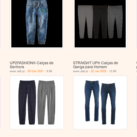
UP2FASHION® Calças de
STRAIGHT UP® Calças de
Senhora
Ganga para Homem
www.aldi.pt -
29 Dez 2021
- 9.99
www.aldi.pt -
22 Jan 2022
- 10.99