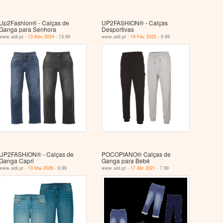
Up2Fashion® - Calças de
UP2FASHION® - Calças
Ganga para Senhora
Desportivas
www.aldi.pt -
13 Nov 2024
- 13.99
www.aldi.pt -
19 Fev 2025
- 9.99
UP2FASHION® - Calças de
POCOPIANO® Calças de
Ganga Capri
Ganga para Bebé
www.aldi.pt -
13 Mai 2026
- 9.99
www.aldi.pt -
17 Abr 2021
- 7.99