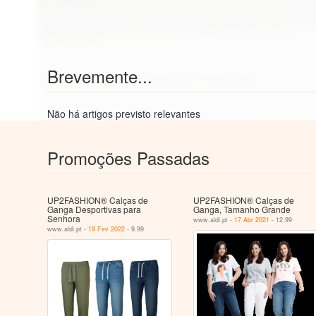
Brevemente...
Não há artigos previsto relevantes
Promoções Passadas
UP2FASHION® Calças de
UP2FASHION® Calças de
Ganga Desportivas para
Ganga, Tamanho Grande
Senhora
www.aldi.pt -
17 Abr 2021
- 12.99
www.aldi.pt -
19 Fev 2022
- 9.99