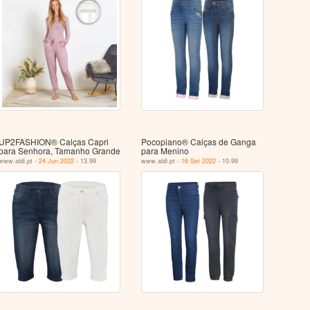
UP2FASHION® Calças Capri
Pocopiano® Calças de Ganga
para Senhora, Tamanho Grande
para Menino
www.aldi.pt -
24 Jun 2022
- 13.99
www.aldi.pt -
16 Set 2022
- 10.99