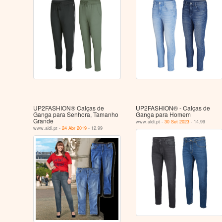
UP2FASHION® Calças de
UP2FASHION® - Calças de
Ganga para Senhora, Tamanho
Ganga para Homem
Grande
www.aldi.pt -
30 Set 2023
- 14.99
www.aldi.pt -
24 Abr 2019
- 12.99