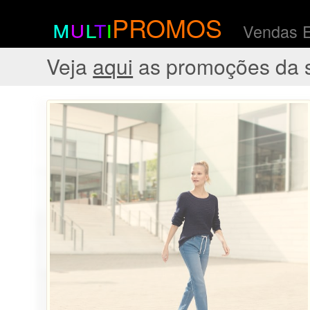
m
u
l
t
i
PROMOS
Vendas 
Veja
aqui
as promoções da 