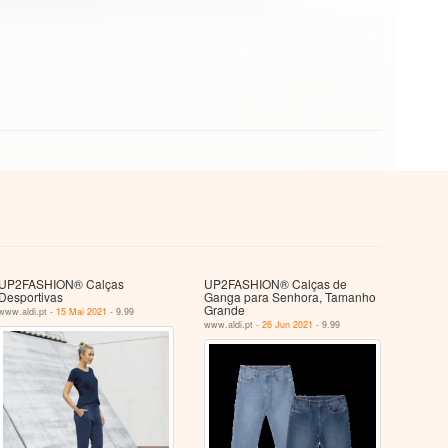
UP2FASHION® Calças
UP2FASHION® Calças de
Desportivas
Ganga para Senhora, Tamanho
Grande
www.aldi.pt -
15 Mai 2021
- 9.99
www.aldi.pt -
26 Jun 2021
- 9.99