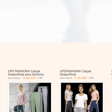
UP2 FASHION® Calças
UP2FASHION® Calças
Desportivas para Senhora
Desportivas
www.aldi.pt -
16 Mar 2019
- 9.99
www.aldi.pt -
01 Abr 2020
- 9.99