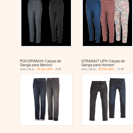
POCOPIANO® Calças de
STRAIGHT UP® Calças de
Ganga para Menino
Ganga para Homem
www.aldi.pt -
04 Dez 2021
- 9.99
www.aldi.pt -
22 Dez 2021
- 12.99