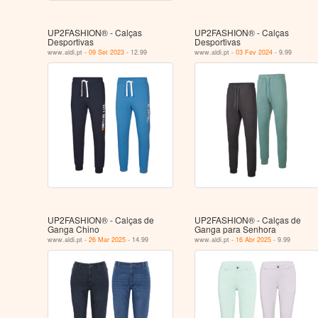
UP2FASHION® - Calças
UP2FASHION® - Calças
Desportivas
Desportivas
www.aldi.pt -
09 Set 2023
- 12.99
www.aldi.pt -
03 Fev 2024
- 9.99
UP2FASHION® - Calças de
UP2FASHION® - Calças de
Ganga Chino
Ganga para Senhora
www.aldi.pt -
26 Mar 2025
- 14.99
www.aldi.pt -
16 Abr 2025
- 9.99