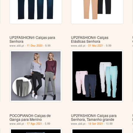
UP2FASHION® Calças para
UP2FASHION® Calças
Senhora
Elásticas Senhora
www.aldi.pt -
11 Dez 2020
- 9.99
www.aldi.pt -
01 Mai 2021
- 9.99
POCOPIANO® Calças de
UP2FASHION® Calças para
Ganga para Menino
Senhora, Tamanho grande
www.aldi.pt -
17 Ago 2021
- 5.99
www.aldi.pt -
18 Set 2021
- 10.99