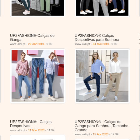
UP2FASHION® Calças de
UP2FASHION® Calças
Ganga
Desportivas para Senhora
www.aldi.pt -
20 Abr 2019
- 9.99
www.aldi.pt -
04 Mai 2019
- 9.99
UP2FASHION® - Calças
UP2FASHION® - Calças de
Desportivas
Ganga para Senhora, Tamanho
Grande
www.aldi.pt -
11 Mar 2023
- 11.99
www.aldi.pt -
15 Abr 2023
- 17.99