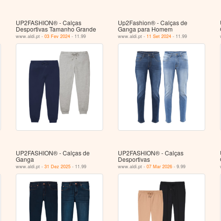
UP2FASHION® - Calças
Up2Fashion® - Calças de
Desportivas Tamanho Grande
Ganga para Homem
www.aldi.pt -
03 Fev 2024
- 11.99
www.aldi.pt -
11 Set 2024
- 11.99
UP2FASHION® - Calças de
UP2FASHION® - Calças
Ganga
Desportivas
www.aldi.pt -
31 Dez 2025
- 11.99
www.aldi.pt -
07 Mar 2026
- 9.99