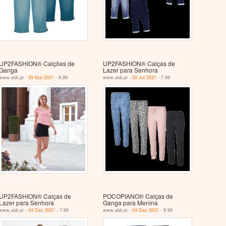
UP2FASHION® Calções de
UP2FASHION® Calças de
Ganga
Lazer para Senhora
www.aldi.pt -
29 Mai 2021
- 8.99
www.aldi.pt -
30 Jul 2021
- 7.99
UP2FASHION® Calças de
POCOPIANO® Calças de
Lazer para Senhora
Ganga para Menina
www.aldi.pt -
04 Dez 2021
- 7.99
www.aldi.pt -
04 Dez 2021
- 9.99