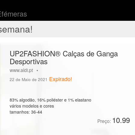
Efémeras
semana!
UP2FASHION® Calças de Ganga
Desportivas
www.aldi.pt •
Expirado!
22 de Maio de 2021
83% algodão, 16% poliéster e 1% elastano
vários modelos e cores
tamanhos: 36-44
10.99
Preço: