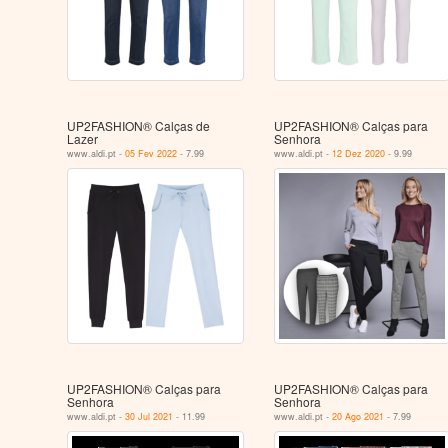
UP2FASHION® Calças de
UP2FASHION® Calças para
Lazer
Senhora
www.aldi.pt -
05 Fev 2022
- 7.99
www.aldi.pt -
12 Dez 2020
- 9.99
UP2FASHION® Calças para
UP2FASHION® Calças para
Senhora
Senhora
www.aldi.pt -
30 Jul 2021
- 11.99
www.aldi.pt -
20 Ago 2021
- 7.99