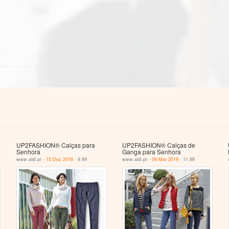
UP2FASHION® Calças para
UP2FASHION® Calças de
Senhora
Ganga para Senhora
www.aldi.pt -
15 Dez 2018
- 9.99
www.aldi.pt -
09 Mar 2019
- 11.99