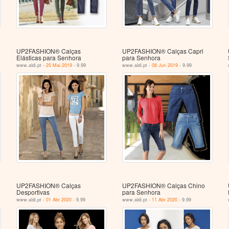
UP2FASHION® Calças
UP2FASHION® Calças Capri
Elásticas para Senhora
para Senhora
www.aldi.pt -
25 Mai 2019
- 9.99
www.aldi.pt -
08 Jun 2019
- 9.99
UP2FASHION® Calças
UP2FASHION® Calças Chino
Desportivas
para Senhora
www.aldi.pt -
01 Abr 2020
- 9.99
www.aldi.pt -
11 Abr 2020
- 9.99