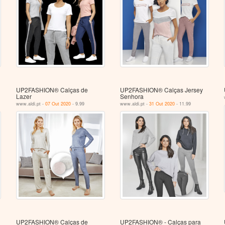
UP2FASHION® Calças de
UP2FASHION® Calças Jersey
Lazer
Senhora
www.aldi.pt -
07 Out 2020
- 9.99
www.aldi.pt -
31 Out 2020
- 11.99
UP2FASHION® Calças de
UP2FASHION® - Calças para