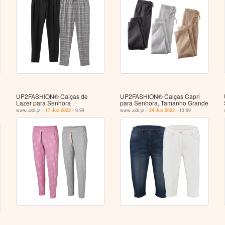
UP2FASHION® Calças de
UP2FASHION® Calças Capri
Lazer para Senhora
para Senhora, Tamanho Grande
www.aldi.pt -
17 Jun 2022
- 9.99
www.aldi.pt -
24 Jun 2022
- 13.99