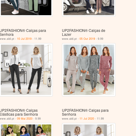
UP2FASHION® Calças para
UP2FASHION® Calças de
Senhora
Lazer
www.aldi.pt -
10 Jul 2019
- 11.99
www.aldi.pt -
05 Out 2019
- 9.99
UP2FASHION® Calças
UP2FASHION® Calças para
Elásticas para Senhora
Senhora
www.aldi.pt -
09 Mai 2020
- 9.99
www.aldi.pt -
11 Jul 2020
- 11.99