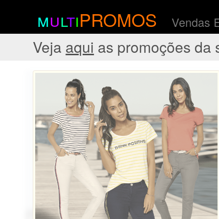
m
u
l
t
i
PROMOS
Vendas 
Veja
aqui
as promoções da 