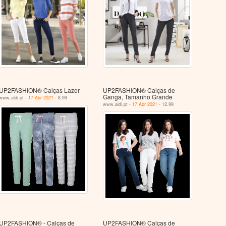
UP2FASHION® Calças Lazer
UP2FASHION® Calças de
Ganga, Tamanho Grande
www.aldi.pt -
17 Abr 2021
- 8.99
www.aldi.pt -
17 Abr 2021
- 12.99
UP2FASHION® - Calças de
UP2FASHION® Calças de