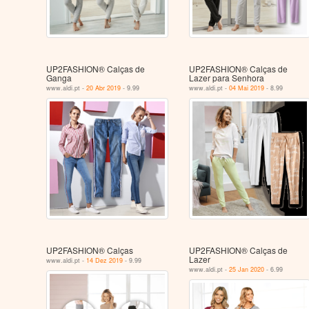
UP2FASHION® Calças de
UP2FASHION® Calças de
Ganga
Lazer para Senhora
www.aldi.pt -
20 Abr 2019
- 9.99
www.aldi.pt -
04 Mai 2019
- 8.99
UP2FASHION® Calças
UP2FASHION® Calças de
Lazer
www.aldi.pt -
14 Dez 2019
- 9.99
www.aldi.pt -
25 Jan 2020
- 6.99