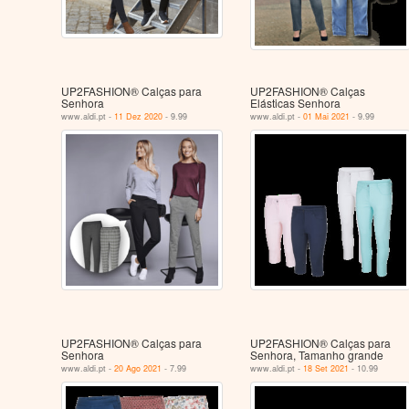
UP2FASHION® Calças para
UP2FASHION® Calças
Senhora
Elásticas Senhora
www.aldi.pt -
11 Dez 2020
- 9.99
www.aldi.pt -
01 Mai 2021
- 9.99
UP2FASHION® Calças para
UP2FASHION® Calças para
Senhora
Senhora, Tamanho grande
www.aldi.pt -
20 Ago 2021
- 7.99
www.aldi.pt -
18 Set 2021
- 10.99