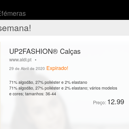
Efémeras
semana!
UP2FASHION® Calças
www.aldi.pt •
Expirado!
29 de Abril de 2020
71% algodão, 27% poliéster e 2% elastano
71% algodão, 27% poliéster e 2% elastano; vários modelos
e cores; tamanhos: 36-44
12.99
Preço: