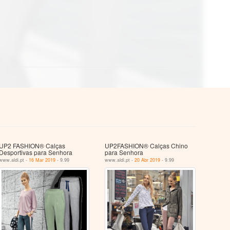
UP2 FASHION® Calças
UP2FASHION® Calças Chino
Desportivas para Senhora
para Senhora
www.aldi.pt -
16 Mar 2019
- 9.99
www.aldi.pt -
20 Abr 2019
- 9.99