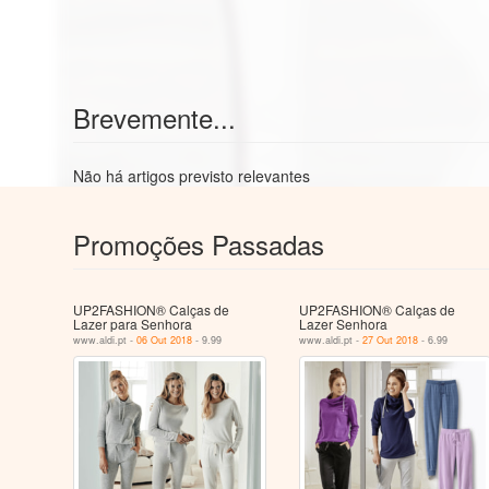
Brevemente...
Não há artigos previsto relevantes
Promoções Passadas
UP2FASHION® Calças de
UP2FASHION® Calças de
Lazer para Senhora
Lazer Senhora
www.aldi.pt -
06 Out 2018
- 9.99
www.aldi.pt -
27 Out 2018
- 6.99