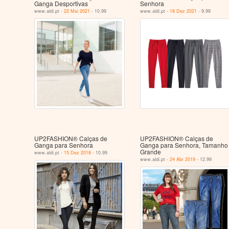
Ganga Desportivas
Senhora
www.aldi.pt -
22 Mai 2021
- 10.99
www.aldi.pt -
18 Dez 2021
- 9.99
UP2FASHION® Calças de
UP2FASHION® Calças de
Ganga para Senhora
Ganga para Senhora, Tamanho
Grande
www.aldi.pt -
15 Dez 2018
- 10.99
www.aldi.pt -
24 Abr 2019
- 12.99