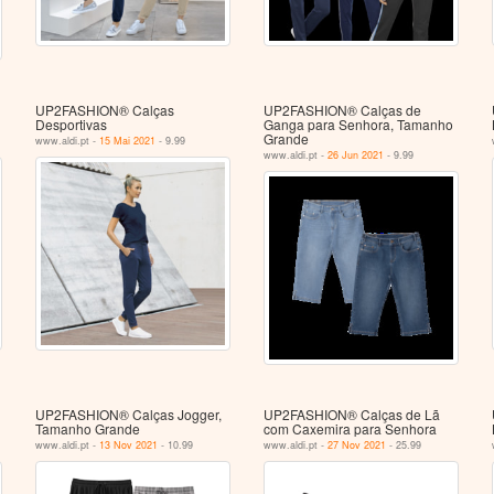
UP2FASHION® Calças
UP2FASHION® Calças de
Desportivas
Ganga para Senhora, Tamanho
Grande
www.aldi.pt -
15 Mai 2021
- 9.99
www.aldi.pt -
26 Jun 2021
- 9.99
UP2FASHION® Calças Jogger,
UP2FASHION® Calças de Lã
Tamanho Grande
com Caxemira para Senhora
www.aldi.pt -
13 Nov 2021
- 10.99
www.aldi.pt -
27 Nov 2021
- 25.99