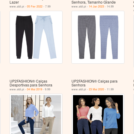
Lazer
Senhora, Tamanho Grande
www.aldi.pt -
05 Fev 2022
- 7.99
www.aldi.pt -
14 Jan 2023
- 14.99
UP2FASHION® Calças
UP2FASHION® Calças para
Desportivas para Senhora
Senhora
www.aldi.pt -
04 Mai 2019
- 9.99
www.aldi.pt -
23 Mai 2020
- 11.99