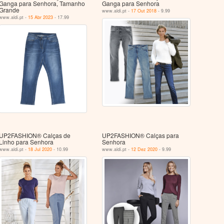
Ganga para Senhora, Tamanho
Ganga para Senhora
Grande
www.aldi.pt -
17 Out 2018
- 9.99
www.aldi.pt -
15 Abr 2023
- 17.99
UP2FASHION® Calças de
UP2FASHION® Calças para
Linho para Senhora
Senhora
www.aldi.pt -
18 Jul 2020
- 10.99
www.aldi.pt -
12 Dez 2020
- 9.99