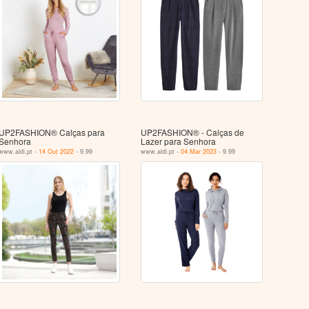
UP2FASHION® Calças para
UP2FASHION® - Calças de
Senhora
Lazer para Senhora
www.aldi.pt -
14 Out 2022
- 9.99
www.aldi.pt -
04 Mar 2023
- 9.99