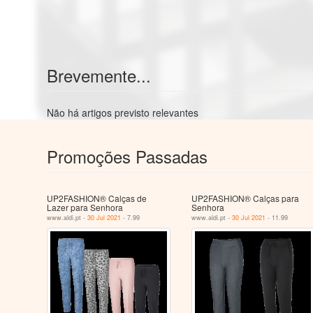
Brevemente...
Não há artigos previsto relevantes
Promoções Passadas
UP2FASHION® Calças de
UP2FASHION® Calças para
Lazer para Senhora
Senhora
www.aldi.pt -
30 Jul 2021
- 7.99
www.aldi.pt -
30 Jul 2021
- 11.99