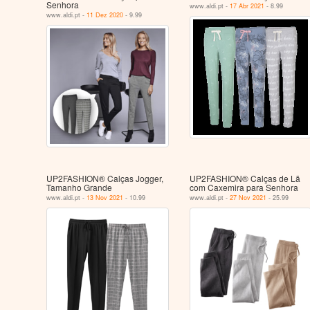
Senhora
www.aldi.pt -
17 Abr 2021
- 8.99
www.aldi.pt -
11 Dez 2020
- 9.99
UP2FASHION® Calças Jogger,
UP2FASHION® Calças de Lã
Tamanho Grande
com Caxemira para Senhora
www.aldi.pt -
13 Nov 2021
- 10.99
www.aldi.pt -
27 Nov 2021
- 25.99