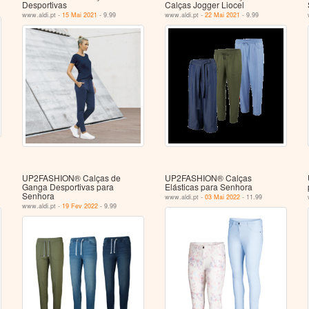
Desportivas
Calças Jogger Liocel
www.aldi.pt -
15 Mai 2021
- 9.99
www.aldi.pt -
22 Mai 2021
- 9.99
UP2FASHION® Calças de
UP2FASHION® Calças
Ganga Desportivas para
Elásticas para Senhora
Senhora
www.aldi.pt -
03 Mai 2022
- 11.99
www.aldi.pt -
19 Fev 2022
- 9.99