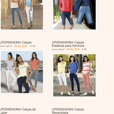
UP2FASHION® Calças
UP2FASHION® Calças
Elásticas para Senhora
www.aldi.pt -
29 Abr 2020
- 12.99
www.aldi.pt -
09 Mai 2020
- 9.99
UP2FASHION® Calças de
UP2FASHION® Calças
Lazer
Reversíveis