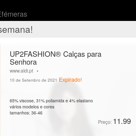
Efémeras
semana!
UP2FASHION® Calças para
Senhora
www.aldi.pt •
Expirado!
10 de Setembro de 2021
65% viscose, 31% poliamida e 4% elastano
vários modelos e cores
tamanhos: 36-46
11.99
Preço: