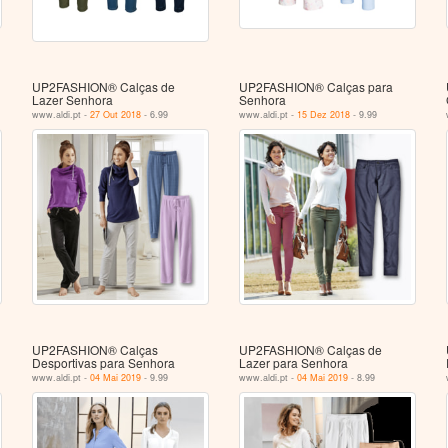
UP2FASHION® Calças de
UP2FASHION® Calças para
Lazer Senhora
Senhora
www.aldi.pt -
27 Out 2018
- 6.99
www.aldi.pt -
15 Dez 2018
- 9.99
UP2FASHION® Calças
UP2FASHION® Calças de
Desportivas para Senhora
Lazer para Senhora
www.aldi.pt -
04 Mai 2019
- 9.99
www.aldi.pt -
04 Mai 2019
- 8.99