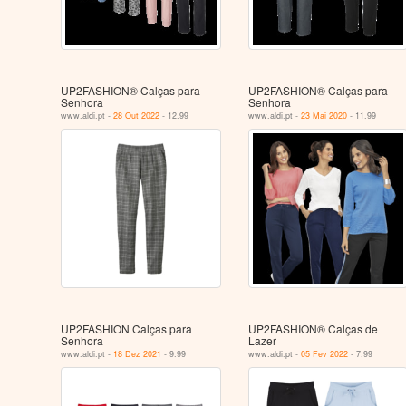
UP2FASHION® Calças para
UP2FASHION® Calças para
Senhora
Senhora
www.aldi.pt -
28 Out 2022
- 12.99
www.aldi.pt -
23 Mai 2020
- 11.99
UP2FASHION Calças para
UP2FASHION® Calças de
Senhora
Lazer
www.aldi.pt -
18 Dez 2021
- 9.99
www.aldi.pt -
05 Fev 2022
- 7.99