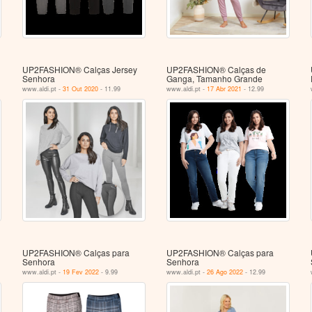
UP2FASHION® Calças Jersey
UP2FASHION® Calças de
Senhora
Ganga, Tamanho Grande
www.aldi.pt -
31 Out 2020
- 11.99
www.aldi.pt -
17 Abr 2021
- 12.99
UP2FASHION® Calças para
UP2FASHION® Calças para
Senhora
Senhora
www.aldi.pt -
19 Fev 2022
- 9.99
www.aldi.pt -
26 Ago 2022
- 12.99