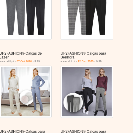
UP2FASHION® Calças de
UP2FASHION® Calças para
Lazer
Senhora
www.aldi.pt -
07 Out 2020
- 9.99
www.aldi.pt -
12 Dez 2020
- 9.99
UP2FASHION® Calças para
UP2FASHION® Calças para