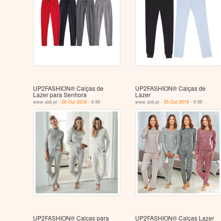
UP2FASHION® Calças de
UP2FASHION® Calças de
Lazer para Senhora
Lazer
www.aldi.pt -
06 Out 2018
- 9.99
www.aldi.pt -
05 Out 2019
- 9.99
UP2FASHION® Calças para
UP2FASHION® Calças Lazer