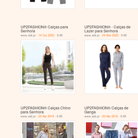
UP2FASHION® Calças para
UP2FASHION® - Calças de
Senhora
Lazer para Senhora
www.aldi.pt -
14 Out 2022
- 9.99
www.aldi.pt -
04 Mar 2023
- 9.99
UP2FASHION® Calças Chino
UP2FASHION® Calças de
para Senhora
Ganga
www.aldi.pt -
20 Abr 2019
- 9.99
www.aldi.pt -
20 Abr 2019
- 9.99