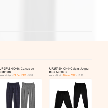
UP2FASHION® Calças de
UP2FASHION® Calças Jogger
Senhora
para Senhora
www.aldi.pt -
29 Dez 2021
- 9.99
www.aldi.pt -
03 Jun 2022
- 12.99