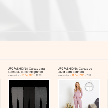
UP2FASHION® Calças para
UP2FASHION® Calças de
Senhora, Tamanho grande
Lazer para Senhora
www.aldi.pt -
18 Set 2021
- 10.99
www.aldi.pt -
04 Dez 2021
- 7.99