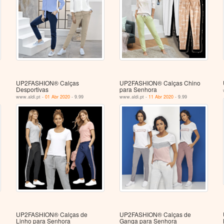
UP2FASHION® Calças
UP2FASHION® Calças Chino
Desportivas
para Senhora
www.aldi.pt -
01 Abr 2020
- 9.99
www.aldi.pt -
11 Abr 2020
- 9.99
UP2FASHION® Calças de
UP2FASHION® Calças de
Linho para Senhora
Ganga para Senhora