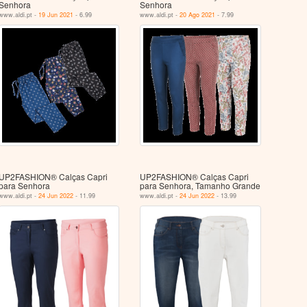
Senhora
Senhora
www.aldi.pt -
19 Jun 2021
- 6.99
www.aldi.pt -
20 Ago 2021
- 7.99
UP2FASHION® Calças Capri
UP2FASHION® Calças Capri
para Senhora
para Senhora, Tamanho Grande
www.aldi.pt -
24 Jun 2022
- 11.99
www.aldi.pt -
24 Jun 2022
- 13.99