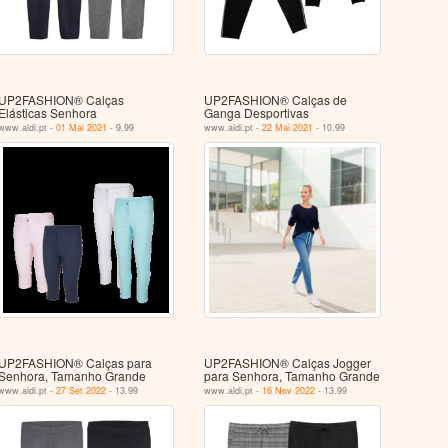
UP2FASHION® Calças
UP2FASHION® Calças de
Elásticas Senhora
Ganga Desportivas
www.aldi.pt -
01 Mai 2021
- 9.99
www.aldi.pt -
22 Mai 2021
- 10.99
UP2FASHION® Calças para
UP2FASHION® Calças Jogger
Senhora, Tamanho Grande
para Senhora, Tamanho Grande
www.aldi.pt -
27 Set 2022
- 13.99
www.aldi.pt -
16 Nov 2022
- 13.99