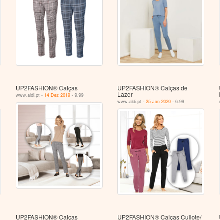
UP2FASHION® Calças
UP2FASHION® Calças de
Lazer
www.aldi.pt -
14 Dez 2019
- 9.99
www.aldi.pt -
25 Jan 2020
- 6.99
UP2FASHION® Calças
UP2FASHION® Calças Cullote/