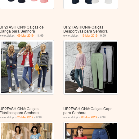
UP2FASHION® Calças de
UP2 FASHION® Calças
Ganga para Senhora
Desportivas para Senhora
www.aldi.pt -
09 Mar 2019
- 11.99
www.aldi.pt -
16 Mar 2019
- 9.99
UP2FASHION® Calças
UP2FASHION® Calças Capri
Elásticas para Senhora
para Senhora
www.aldi.pt -
25 Mai 2019
- 9.99
www.aldi.pt -
08 Jun 2019
- 9.99