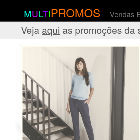
m
u
l
t
i
PROMOS
Vendas 
Veja
aqui
as promoções da 