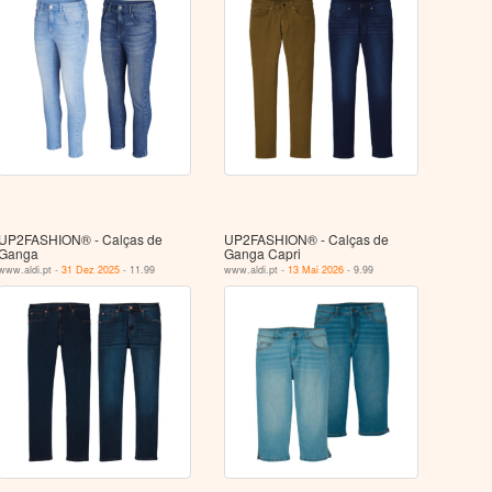
UP2FASHION® - Calças de
UP2FASHION® - Calças de
Ganga
Ganga Capri
www.aldi.pt -
31 Dez 2025
- 11.99
www.aldi.pt -
13 Mai 2026
- 9.99