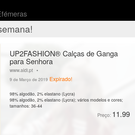
Efémeras
semana!
UP2FASHION® Calças de Ganga
para Senhora
www.aldi.pt •
Expirado!
9 de Março de 2019
98% algodão, 2% elastano (Lycra)
98% algodão, 2% elastano (Lycra); vários modelos e cores;
tamanhos: 36-44
11.99
Preço: