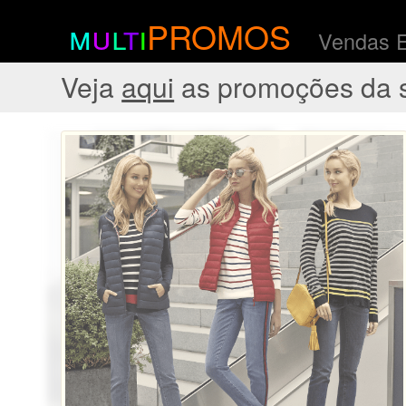
m
u
l
t
i
PROMOS
Vendas 
Veja
aqui
as promoções da 