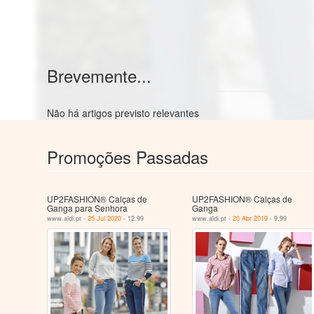
Brevemente...
Não há artigos previsto relevantes
Promoções Passadas
UP2FASHION® Calças de
UP2FASHION® Calças de
Ganga para Senhora
Ganga
www.aldi.pt -
25 Jul 2020
- 12.99
www.aldi.pt -
20 Abr 2019
- 9.99