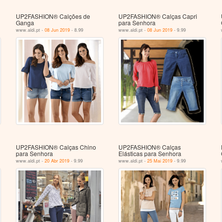
UP2FASHION® Calções de
UP2FASHION® Calças Capri
Ganga
para Senhora
www.aldi.pt -
08 Jun 2019
- 8.99
www.aldi.pt -
08 Jun 2019
- 9.99
UP2FASHION® Calças Chino
UP2FASHION® Calças
para Senhora
Elásticas para Senhora
www.aldi.pt -
20 Abr 2019
- 9.99
www.aldi.pt -
25 Mai 2019
- 9.99