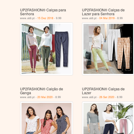
UP2FASHION® Calças para
UP2FASHION® Calças de
Senhora
Lazer para Senhora
www.aldi.pt -
15 Dez 2018
- 9.99
www.aldi.pt -
04 Mai 2019
- 8.99
UP2FASHION® Calção de
UP2FASHION® Calças de
Ganga
Lazer
www.aldi.pt -
20 Mai 2020
- 8.99
www.aldi.pt -
26 Set 2020
- 8.99