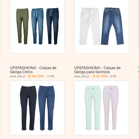
UP2FASHION® - Calças de
UP2FASHION® - Calças de
Ganga Chino
Ganga para Senhora
www.aldi.pt -
26 Mar 2025
- 14.99
www.aldi.pt -
16 Abr 2025
- 9.99