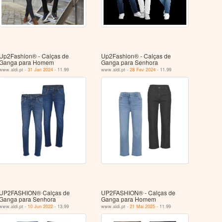
Up2Fashion® - Calças de
Up2Fashion® - Calças de
Ganga para Homem
Ganga para Senhora
www.aldi.pt -
31 Jan 2024
- 11.99
www.aldi.pt -
28 Fev 2024
- 11.99
UP2FASHION® Calças de
UP2FASHION® - Calças de
Ganga para Senhora
Ganga para Homem
www.aldi.pt -
10 Jun 2022
- 13.99
www.aldi.pt -
21 Mai 2025
- 11.99