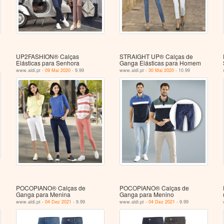
UP2FASHION® Calças
STRAIGHT UP® Calças de
Elásticas para Senhora
Ganga Elásticas para Homem
www.aldi.pt -
09 Mai 2020
- 9.99
www.aldi.pt -
30 Mai 2020
- 10.99
POCOPIANO® Calças de
POCOPIANO® Calças de
Ganga para Menina
Ganga para Menino
www.aldi.pt -
04 Dez 2021
- 9.99
www.aldi.pt -
04 Dez 2021
- 9.99