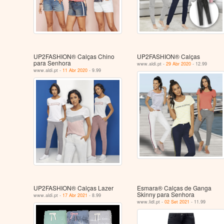
UP2FASHION® Calças Chino
UP2FASHION® Calças
para Senhora
www.aldi.pt -
29 Abr 2020
- 12.99
www.aldi.pt -
11 Abr 2020
- 9.99
UP2FASHION® Calças Lazer
Esmara® Calças de Ganga
Skinny para Senhora
www.aldi.pt -
17 Abr 2021
- 8.99
www.lidl.pt -
02 Set 2021
- 11.99