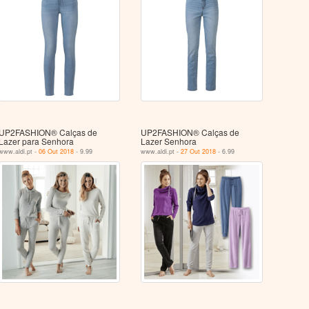
UP2FASHION® Calças de
UP2FASHION® Calças de
Lazer para Senhora
Lazer Senhora
www.aldi.pt -
06 Out 2018
- 9.99
www.aldi.pt -
27 Out 2018
- 6.99