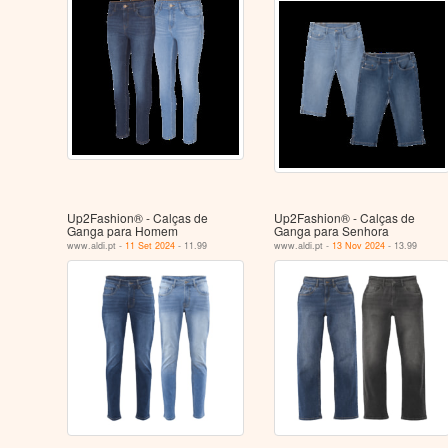
Up2Fashion® - Calças de
Up2Fashion® - Calças de
Ganga para Homem
Ganga para Senhora
www.aldi.pt -
11 Set 2024
- 11.99
www.aldi.pt -
13 Nov 2024
- 13.99