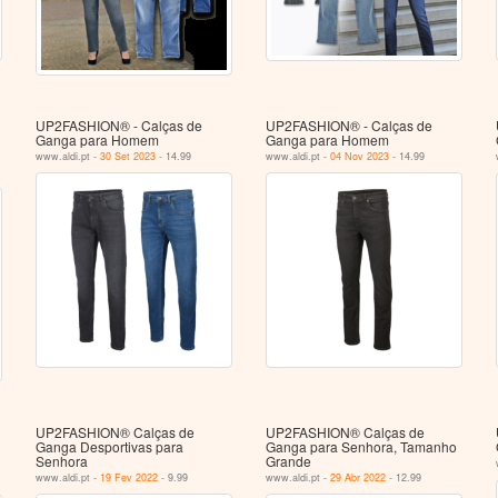
UP2FASHION® - Calças de
UP2FASHION® - Calças de
Ganga para Homem
Ganga para Homem
www.aldi.pt -
30 Set 2023
- 14.99
www.aldi.pt -
04 Nov 2023
- 14.99
UP2FASHION® Calças de
UP2FASHION® Calças de
Ganga Desportivas para
Ganga para Senhora, Tamanho
Senhora
Grande
www.aldi.pt -
19 Fev 2022
- 9.99
www.aldi.pt -
29 Abr 2022
- 12.99