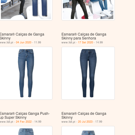
Esmara® Calças de Ganga
Esmara® Calças de Ganga
Skinny
Skinny para Senhora
www.lidl.pt -
04 Jun 2020
- 11.99
www.lidl.pt -
17 Set 2020
- 14.99
Esmara® Calças Ganga Push-
Esmara® Calças de Ganga
up Super Skinny
Skinny
www.lidl.pt -
24 Fev 2022
- 14.99
www.lidl.pt -
20 Jul 2023
- 17.99