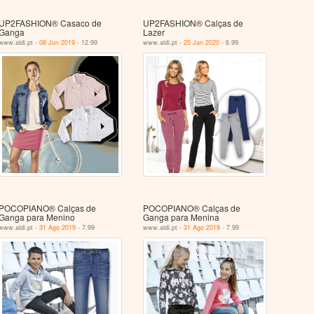
UP2FASHION® Casaco de
UP2FASHION® Calças de
Ganga
Lazer
www.aldi.pt -
08 Jun 2019
- 12.99
www.aldi.pt -
25 Jan 2020
- 6.99
POCOPIANO® Calças de
POCOPIANO® Calças de
Ganga para Menino
Ganga para Menina
www.aldi.pt -
31 Ago 2019
- 7.99
www.aldi.pt -
31 Ago 2019
- 7.99