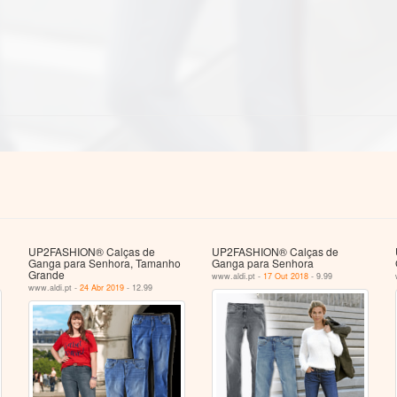
UP2FASHION® Calças de
UP2FASHION® Calças de
Ganga para Senhora, Tamanho
Ganga para Senhora
Grande
www.aldi.pt -
17 Out 2018
- 9.99
www.aldi.pt -
24 Abr 2019
- 12.99