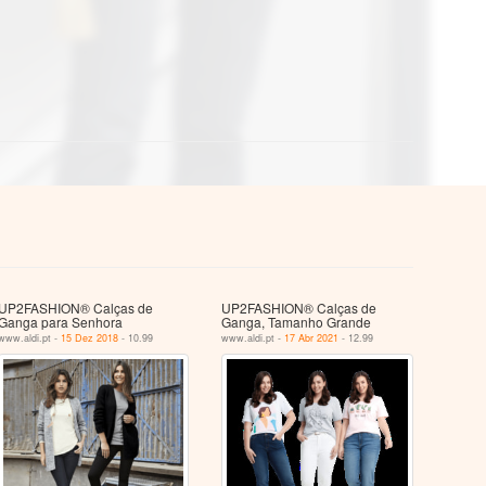
UP2FASHION® Calças de
UP2FASHION® Calças de
Ganga para Senhora
Ganga, Tamanho Grande
www.aldi.pt -
15 Dez 2018
- 10.99
www.aldi.pt -
17 Abr 2021
- 12.99