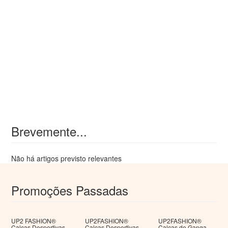
Brevemente...
Não há artigos previsto relevantes
Promoções Passadas
UP2 FASHION®
UP2FASHION®
UP2FASHION®
Calças Desportivas
Calças Desportivas
Calças de Ganga