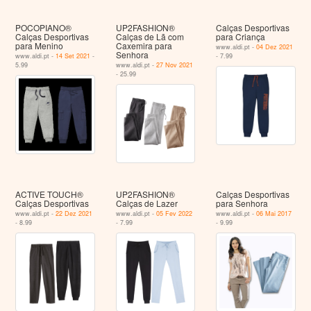
POCOPIANO®
UP2FASHION®
Calças Desportivas
Calças Desportivas
Calças de Lã com
para Criança
para Menino
Caxemira para
www.aldi.pt -
04 Dez 2021
Senhora
www.aldi.pt -
14 Set 2021
-
- 7.99
5.99
www.aldi.pt -
27 Nov 2021
- 25.99
ACTIVE TOUCH®
UP2FASHION®
Calças Desportivas
Calças Desportivas
Calças de Lazer
para Senhora
www.aldi.pt -
22 Dez 2021
www.aldi.pt -
05 Fev 2022
www.aldi.pt -
06 Mai 2017
- 8.99
- 7.99
- 9.99