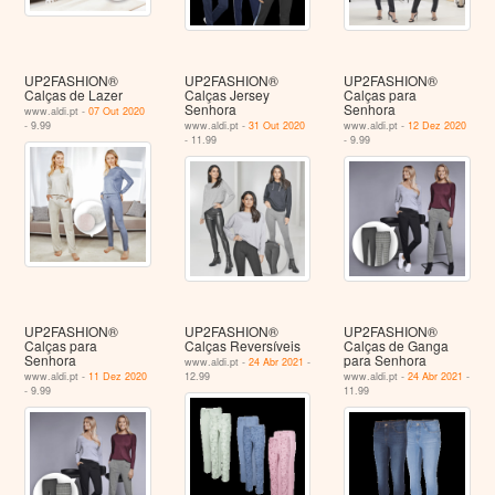
UP2FASHION®
UP2FASHION®
UP2FASHION®
Calças de Lazer
Calças Jersey
Calças para
Senhora
Senhora
www.aldi.pt -
07 Out 2020
- 9.99
www.aldi.pt -
31 Out 2020
www.aldi.pt -
12 Dez 2020
- 11.99
- 9.99
UP2FASHION®
UP2FASHION®
UP2FASHION®
Calças para
Calças Reversíveis
Calças de Ganga
Senhora
para Senhora
www.aldi.pt -
24 Abr 2021
-
www.aldi.pt -
11 Dez 2020
12.99
www.aldi.pt -
24 Abr 2021
-
- 9.99
11.99