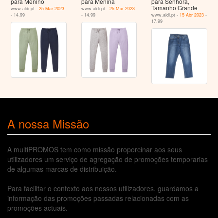
para Menino
para Menina
para Senhora,
Tamanho Grande
www.aldi.pt -
25 Mar 2023
www.aldi.pt -
25 Mar 2023
- 14.99
- 14.99
www.aldi.pt -
15 Abr 2023
-
17.99
A nossa Missão
A multiPROMOS tem como missão proporcinar aos seus
utilizadores um serviço de agregação de promoções temporarias
de algumas marcas de distribuição.
Para facilitar o contexto aos nossos utilizadores, guardamos a
informação das promoções passadas relacionadas com as
promoções actuais.