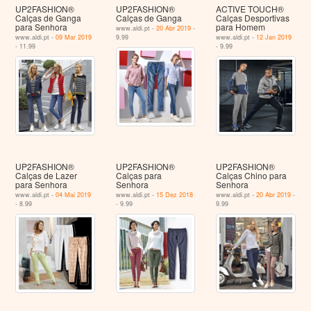
UP2FASHION®
UP2FASHION®
ACTIVE TOUCH®
Calças de Ganga
Calças de Ganga
Calças Desportivas
para Senhora
para Homem
www.aldi.pt -
20 Abr 2019
-
www.aldi.pt -
09 Mar 2019
9.99
www.aldi.pt -
12 Jan 2019
- 11.99
- 9.99
UP2FASHION®
UP2FASHION®
UP2FASHION®
Calças de Lazer
Calças para
Calças Chino para
para Senhora
Senhora
Senhora
www.aldi.pt -
04 Mai 2019
www.aldi.pt -
15 Dez 2018
www.aldi.pt -
20 Abr 2019
-
- 8.99
- 9.99
9.99