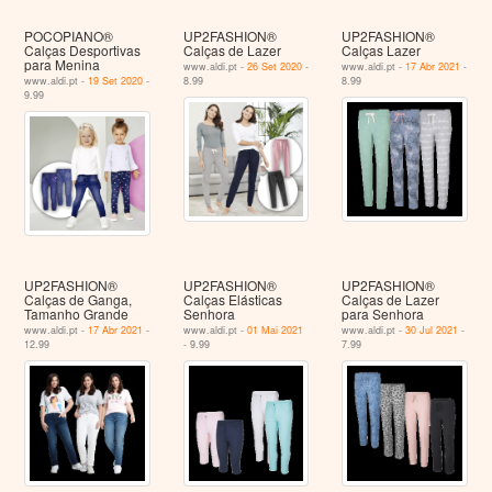
POCOPIANO®
UP2FASHION®
UP2FASHION®
Calças Desportivas
Calças de Lazer
Calças Lazer
para Menina
www.aldi.pt -
26 Set 2020
-
www.aldi.pt -
17 Abr 2021
-
www.aldi.pt -
19 Set 2020
-
8.99
8.99
9.99
UP2FASHION®
UP2FASHION®
UP2FASHION®
Calças de Ganga,
Calças Elásticas
Calças de Lazer
Tamanho Grande
Senhora
para Senhora
www.aldi.pt -
17 Abr 2021
-
www.aldi.pt -
01 Mai 2021
www.aldi.pt -
30 Jul 2021
-
12.99
- 9.99
7.99