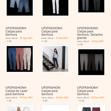
UP2FASHION®
UP2FASHION®
UP2FASHION®
Calças para
Calças para
Calças para
Senhora
Senhora
Senhora, Tamanho
grande
www.aldi.pt -
20 Ago 2021
www.aldi.pt -
10 Set 2021
-
- 7.99
11.99
www.aldi.pt -
18 Set 2021
-
10.99
UP2FASHION®
UP2FASHION
UP2FASHION®
Calças de Lazer
Calças para
Calças para
para Senhora
Senhora
Senhora
www.aldi.pt -
04 Dez 2021
www.aldi.pt -
18 Dez 2021
www.aldi.pt -
22 Dez 2021
- 7.99
- 9.99
- 12.99