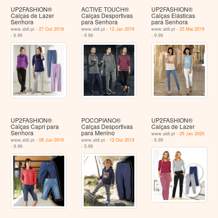
UP2FASHION®
ACTIVE TOUCH®
UP2FASHION®
Calças de Lazer
Calças Desportivas
Calças Elásticas
Senhora
para Senhora
para Senhora
www.aldi.pt -
27 Out 2018
www.aldi.pt -
12 Jan 2019
www.aldi.pt -
25 Mai 2019
- 6.99
- 9.99
- 9.99
UP2FASHION®
POCOPIANO®
UP2FASHION®
Calças Capri para
Calças Desportivas
Calças de Lazer
Senhora
para Menino
www.aldi.pt -
25 Jan 2020
www.aldi.pt -
08 Jun 2019
www.aldi.pt -
12 Out 2019
- 6.99
- 9.99
- 5.99