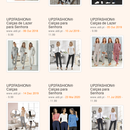
UP2FASHION®
UP2FASHION®
UP2FASHION®
Calças de Lazer
Calças para
Calças de Lazer
para Senhora
Senhora
www.aldi.pt -
05 Out 2019
www.aldi.pt -
06 Out 2018
www.aldi.pt -
10 Jul 2019
-
- 9.99
- 9.99
11.99
UP2FASHION®
UP2FASHION®
UP2FASHION®
Calças
Calças para
Calças para
Senhora
Senhora
www.aldi.pt -
14 Dez 2019
- 9.99
www.aldi.pt -
23 Mai 2020
www.aldi.pt -
11 Jul 2020
-
- 11.99
11.99