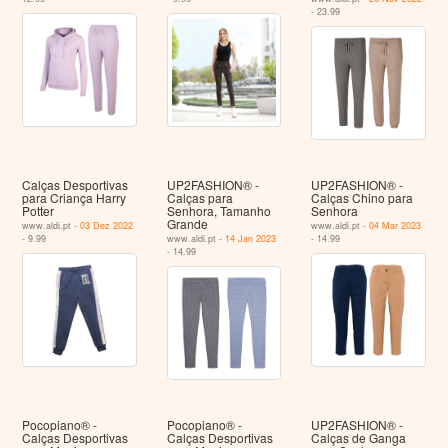
- 23.99
Calças Desportivas
UP2FASHION® -
UP2FASHION® -
para Criança Harry
Calças para
Calças Chino para
Potter
Senhora, Tamanho
Senhora
Grande
www.aldi.pt -
03 Dez 2022
www.aldi.pt -
04 Mar 2023
- 9.99
www.aldi.pt -
14 Jan 2023
- 14.99
- 14.99
Pocopiano® -
Pocopiano® -
UP2FASHION® -
Calças Desportivas
Calças Desportivas
Calças de Ganga