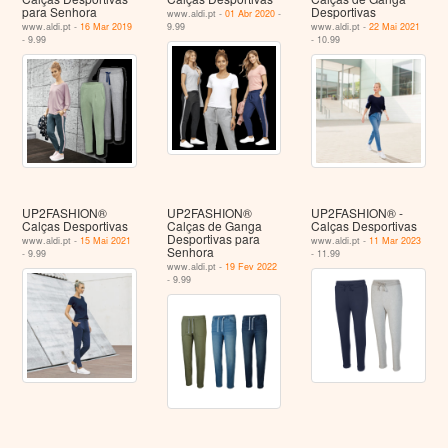
para Senhora
Desportivas
www.aldi.pt -
01 Abr 2020
-
www.aldi.pt -
16 Mar 2019
9.99
www.aldi.pt -
22 Mai 2021
- 9.99
- 10.99
UP2FASHION®
UP2FASHION®
UP2FASHION® -
Calças Desportivas
Calças de Ganga
Calças Desportivas
Desportivas para
www.aldi.pt -
15 Mai 2021
www.aldi.pt -
11 Mar 2023
Senhora
- 9.99
- 11.99
www.aldi.pt -
19 Fev 2022
- 9.99