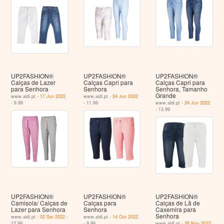
UP2FASHION®
UP2FASHION®
UP2FASHION®
Calças de Lazer
Calças Capri para
Calças Capri para
para Senhora
Senhora
Senhora, Tamanho
Grande
www.aldi.pt -
17 Jun 2022
www.aldi.pt -
24 Jun 2022
- 9.99
- 11.99
www.aldi.pt -
24 Jun 2022
- 13.99
UP2FASHION®
UP2FASHION®
UP2FASHION®
Camisola/ Calças de
Calças para
Calças de Lã de
Lazer para Senhora
Senhora
Caxemira para
Senhora
www.aldi.pt -
02 Set 2022
-
www.aldi.pt -
14 Out 2022
12.99
- 9.99
www.aldi.pt -
26 Nov 2022