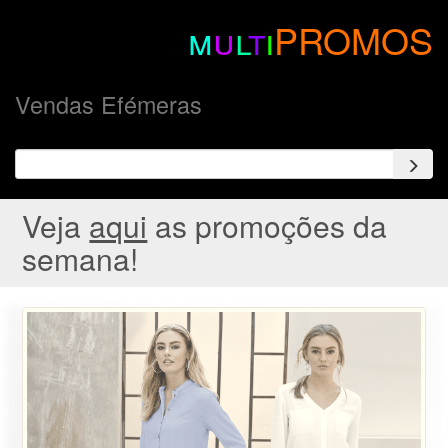
m
u
l
t
i
PROMOS
Vendas Efémeras
Veja
aqui
as promoções da
semana!