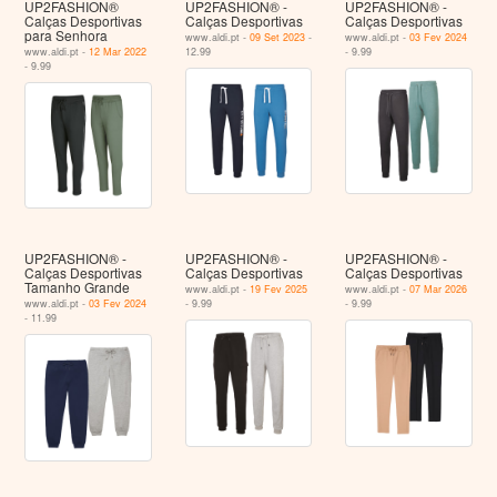
UP2FASHION®
UP2FASHION® -
UP2FASHION® -
Calças Desportivas
Calças Desportivas
Calças Desportivas
para Senhora
www.aldi.pt -
09 Set 2023
-
www.aldi.pt -
03 Fev 2024
www.aldi.pt -
12 Mar 2022
12.99
- 9.99
- 9.99
UP2FASHION® -
UP2FASHION® -
UP2FASHION® -
Calças Desportivas
Calças Desportivas
Calças Desportivas
Tamanho Grande
www.aldi.pt -
19 Fev 2025
www.aldi.pt -
07 Mar 2026
www.aldi.pt -
03 Fev 2024
- 9.99
- 9.99
- 11.99