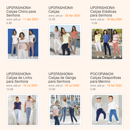
UP2FASHION®
UP2FASHION®
UP2FASHION®
Calças Chino para
Calças
Calças Elásticas
Senhora
para Senhora
www.aldi.pt -
29 Abr 2020
-
www.aldi.pt -
11 Abr 2020
-
12.99
www.aldi.pt -
09 Mai 2020
9.99
- 9.99
UP2FASHION®
UP2FASHION®
POCOPIANO®
Calças de Linho
Calças de Ganga
Calças Desportivas
para Senhora
para Senhora
para Menino
www.aldi.pt -
18 Jul 2020
-
www.aldi.pt -
25 Jul 2020
-
www.aldi.pt -
19 Set 2020
-
10.99
12.99
5.99