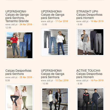
UP2FASHION®
UP2FASHION®
STRAIGHT UP®
Calças de Ganga
Calças de Ganga
Calças Desportivas
para Senhora,
para Senhora
para Homem
Tamanho Grande
www.aldi.pt -
17 Out 2018
www.aldi.pt -
16 Mar 2019
www.aldi.pt -
24 Abr 2019
-
- 9.99
- 9.99
12.99
Calças Desportivas
UP2FASHION®
ACTIVE TOUCH®
para Senhora
Calças de Ganga
Calças Desportivas
para Senhora
para Homem
www.aldi.pt -
25 Abr 2018
-
9.99
www.aldi.pt -
15 Dez 2018
www.aldi.pt -
16 Fev 2019
- 10.99
- 8.99