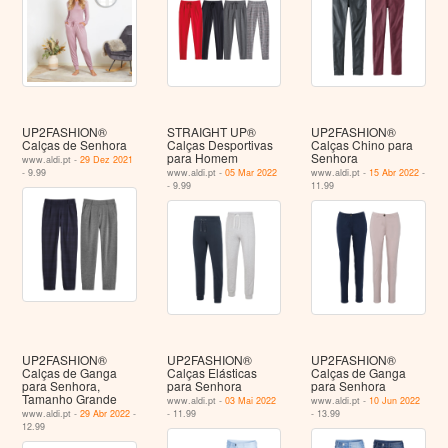
UP2FASHION®
STRAIGHT UP®
UP2FASHION®
Calças de Senhora
Calças Desportivas
Calças Chino para
para Homem
Senhora
www.aldi.pt -
29 Dez 2021
- 9.99
www.aldi.pt -
05 Mar 2022
www.aldi.pt -
15 Abr 2022
-
- 9.99
11.99
UP2FASHION®
UP2FASHION®
UP2FASHION®
Calças de Ganga
Calças Elásticas
Calças de Ganga
para Senhora,
para Senhora
para Senhora
Tamanho Grande
www.aldi.pt -
03 Mai 2022
www.aldi.pt -
10 Jun 2022
www.aldi.pt -
29 Abr 2022
-
- 11.99
- 13.99
12.99