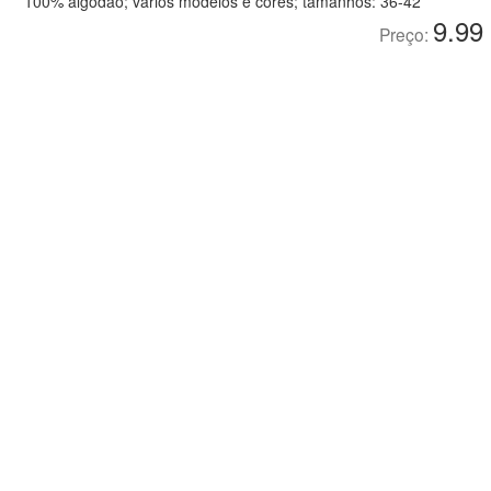
100% algodão; vários modelos e cores; tamanhos: 36-42
9.99
Preço: