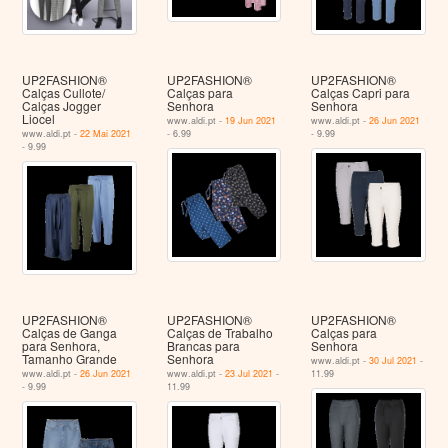
UP2FASHION®
UP2FASHION®
UP2FASHION®
Calças Cullote/
Calças para
Calças Capri para
Calças Jogger
Senhora
Senhora
Liocel
www.aldi.pt -
19 Jun 2021
www.aldi.pt -
26 Jun 2021
www.aldi.pt -
22 Mai 2021
- 6.99
- 9.99
- 9.99
UP2FASHION®
UP2FASHION®
UP2FASHION®
Calças de Ganga
Calças de Trabalho
Calças para
para Senhora,
Brancas para
Senhora
Tamanho Grande
Senhora
www.aldi.pt -
30 Jul 2021
-
www.aldi.pt -
26 Jun 2021
www.aldi.pt -
23 Jul 2021
-
11.99
- 9.99
11.99