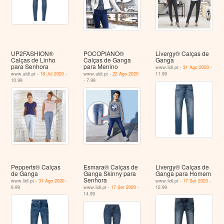
UP2FASHION®
POCOPIANO®
Livergy® Calças de
Calças de Linho
Calças de Ganga
Ganga
para Senhora
para Menino
www.lidl.pt -
31 Ago 2020
-
www.aldi.pt -
18 Jul 2020
-
www.aldi.pt -
22 Ago 2020
11.99
10.99
- 7.99
Pepperts® Calças
Esmara® Calças de
Livergy® Calças de
de Ganga
Ganga Skinny para
Ganga para Homem
Senhora
www.lidl.pt -
31 Ago 2020
-
www.lidl.pt -
17 Set 2020
-
9.99
www.lidl.pt -
17 Set 2020
-
12.99
14.99