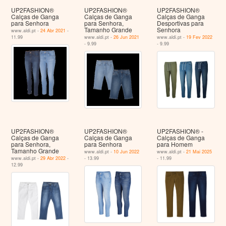
UP2FASHION®
UP2FASHION®
UP2FASHION®
Calças de Ganga
Calças de Ganga
Calças de Ganga
para Senhora
para Senhora,
Desportivas para
Tamanho Grande
Senhora
www.aldi.pt -
24 Abr 2021
-
11.99
www.aldi.pt -
26 Jun 2021
www.aldi.pt -
19 Fev 2022
- 9.99
- 9.99
UP2FASHION®
UP2FASHION®
UP2FASHION® -
Calças de Ganga
Calças de Ganga
Calças de Ganga
para Senhora,
para Senhora
para Homem
Tamanho Grande
www.aldi.pt -
10 Jun 2022
www.aldi.pt -
21 Mai 2025
www.aldi.pt -
29 Abr 2022
-
- 13.99
- 11.99
12.99