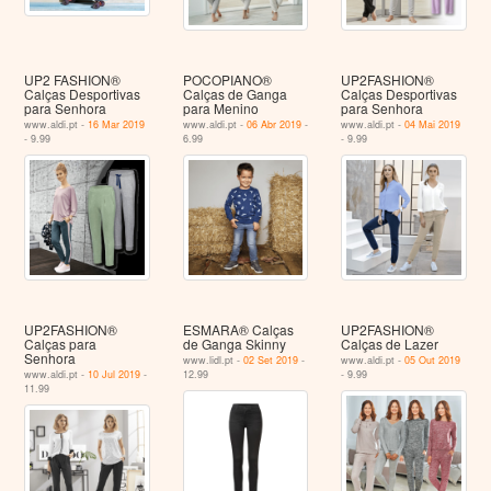
UP2 FASHION®
POCOPIANO®
UP2FASHION®
Calças Desportivas
Calças de Ganga
Calças Desportivas
para Senhora
para Menino
para Senhora
www.aldi.pt -
16 Mar 2019
www.aldi.pt -
06 Abr 2019
-
www.aldi.pt -
04 Mai 2019
- 9.99
6.99
- 9.99
UP2FASHION®
ESMARA® Calças
UP2FASHION®
Calças para
de Ganga Skinny
Calças de Lazer
Senhora
www.lidl.pt -
02 Set 2019
-
www.aldi.pt -
05 Out 2019
www.aldi.pt -
10 Jul 2019
-
12.99
- 9.99
11.99