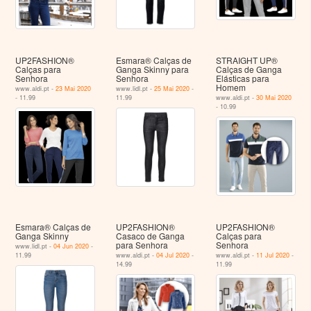
UP2FASHION®
Esmara® Calças de
STRAIGHT UP®
Calças para
Ganga Skinny para
Calças de Ganga
Senhora
Senhora
Elásticas para
Homem
www.aldi.pt -
23 Mai 2020
www.lidl.pt -
25 Mai 2020
-
- 11.99
11.99
www.aldi.pt -
30 Mai 2020
- 10.99
Esmara® Calças de
UP2FASHION®
UP2FASHION®
Ganga Skinny
Casaco de Ganga
Calças para
para Senhora
Senhora
www.lidl.pt -
04 Jun 2020
-
11.99
www.aldi.pt -
04 Jul 2020
-
www.aldi.pt -
11 Jul 2020
-
14.99
11.99