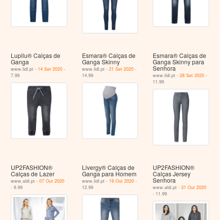
Lupilu® Calças de
Esmara® Calças de
Esmara® Calças de
Ganga
Ganga Skinny
Ganga Skinny para
Senhora
www.lidl.pt -
14 Set 2020
-
www.lidl.pt -
21 Set 2020
-
7.99
14.99
www.lidl.pt -
28 Set 2020
-
11.99
UP2FASHION®
Livergy® Calças de
UP2FASHION®
Calças de Lazer
Ganga para Homem
Calças Jersey
Senhora
www.aldi.pt -
07 Out 2020
www.lidl.pt -
19 Out 2020
-
- 9.99
12.99
www.aldi.pt -
31 Out 2020
- 11.99