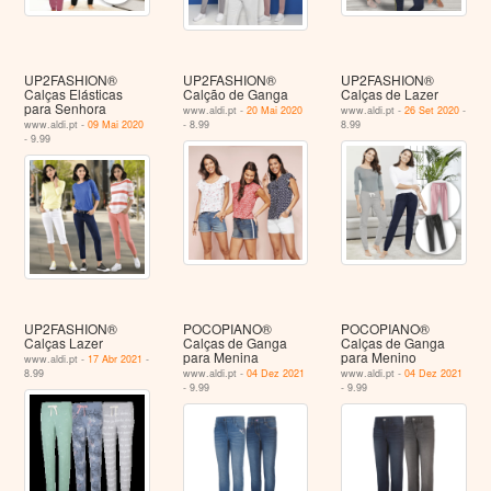
UP2FASHION®
UP2FASHION®
UP2FASHION®
Calças Elásticas
Calção de Ganga
Calças de Lazer
para Senhora
www.aldi.pt -
20 Mai 2020
www.aldi.pt -
26 Set 2020
-
www.aldi.pt -
09 Mai 2020
- 8.99
8.99
- 9.99
UP2FASHION®
POCOPIANO®
POCOPIANO®
Calças Lazer
Calças de Ganga
Calças de Ganga
para Menina
para Menino
www.aldi.pt -
17 Abr 2021
-
8.99
www.aldi.pt -
04 Dez 2021
www.aldi.pt -
04 Dez 2021
- 9.99
- 9.99