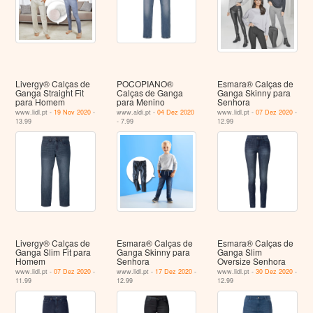
Livergy® Calças de
POCOPIANO®
Esmara® Calças de
Ganga Straight Fit
Calças de Ganga
Ganga Skinny para
para Homem
para Menino
Senhora
www.lidl.pt -
19 Nov 2020
-
www.aldi.pt -
04 Dez 2020
www.lidl.pt -
07 Dez 2020
-
13.99
- 7.99
12.99
Livergy® Calças de
Esmara® Calças de
Esmara® Calças de
Ganga Slim Fit para
Ganga Skinny para
Ganga Slim
Homem
Senhora
Oversize Senhora
www.lidl.pt -
07 Dez 2020
-
www.lidl.pt -
17 Dez 2020
-
www.lidl.pt -
30 Dez 2020
-
11.99
12.99
12.99