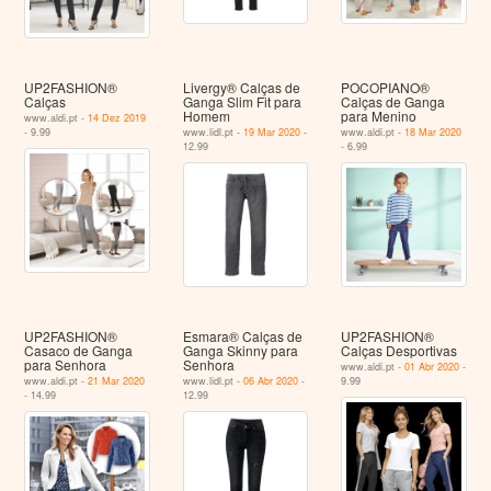
UP2FASHION®
Livergy® Calças de
POCOPIANO®
Calças
Ganga Slim Fit para
Calças de Ganga
Homem
para Menino
www.aldi.pt -
14 Dez 2019
- 9.99
www.lidl.pt -
19 Mar 2020
-
www.aldi.pt -
18 Mar 2020
12.99
- 6.99
UP2FASHION®
Esmara® Calças de
UP2FASHION®
Casaco de Ganga
Ganga Skinny para
Calças Desportivas
para Senhora
Senhora
www.aldi.pt -
01 Abr 2020
-
www.aldi.pt -
21 Mar 2020
www.lidl.pt -
06 Abr 2020
-
9.99
- 14.99
12.99