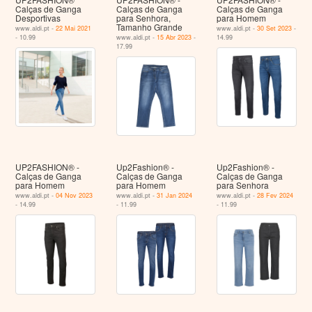
Calças de Ganga
Calças de Ganga
Calças de Ganga
Desportivas
para Senhora,
para Homem
Tamanho Grande
www.aldi.pt -
22 Mai 2021
www.aldi.pt -
30 Set 2023
-
- 10.99
www.aldi.pt -
15 Abr 2023
-
14.99
17.99
UP2FASHION® -
Up2Fashion® -
Up2Fashion® -
Calças de Ganga
Calças de Ganga
Calças de Ganga
para Homem
para Homem
para Senhora
www.aldi.pt -
04 Nov 2023
www.aldi.pt -
31 Jan 2024
www.aldi.pt -
28 Fev 2024
- 14.99
- 11.99
- 11.99