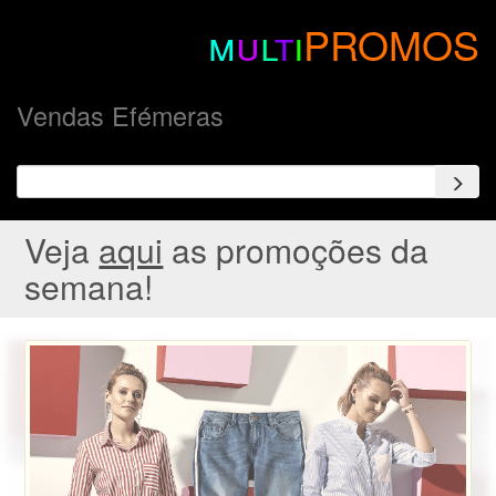
m
u
l
t
i
PROMOS
Vendas Efémeras
Veja
aqui
as promoções da
semana!