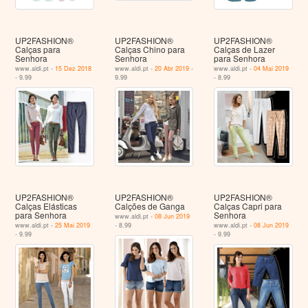
UP2FASHION®
UP2FASHION®
UP2FASHION®
Calças para
Calças Chino para
Calças de Lazer
Senhora
Senhora
para Senhora
www.aldi.pt -
15 Dez 2018
www.aldi.pt -
20 Abr 2019
-
www.aldi.pt -
04 Mai 2019
- 9.99
9.99
- 8.99
UP2FASHION®
UP2FASHION®
UP2FASHION®
Calças Elásticas
Calções de Ganga
Calças Capri para
para Senhora
Senhora
www.aldi.pt -
08 Jun 2019
www.aldi.pt -
25 Mai 2019
- 8.99
www.aldi.pt -
08 Jun 2019
- 9.99
- 9.99