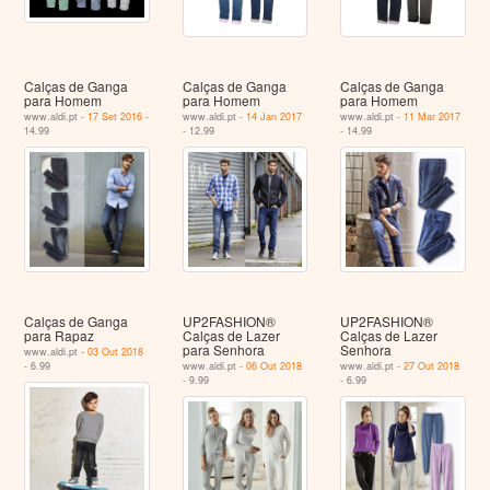
Calças de Ganga
Calças de Ganga
Calças de Ganga
para Homem
para Homem
para Homem
www.aldi.pt -
17 Set 2016
-
www.aldi.pt -
14 Jan 2017
www.aldi.pt -
11 Mar 2017
14.99
- 12.99
- 14.99
Calças de Ganga
UP2FASHION®
UP2FASHION®
para Rapaz
Calças de Lazer
Calças de Lazer
para Senhora
Senhora
www.aldi.pt -
03 Out 2018
- 6.99
www.aldi.pt -
06 Out 2018
www.aldi.pt -
27 Out 2018
- 9.99
- 6.99