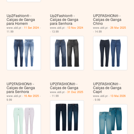
Up2Fashion® -
Up2Fashion® -
UP2FASHION® -
Calças de Ganga
Calças de Ganga
Calças de Ganga
para Homem
para Senhora
Chino
www.aldi.pt -
11 Set 2024
-
www.aldi.pt -
13 Nov 2024
www.aldi.pt -
26 Mar 2025
11.99
- 13.99
- 14.99
UP2FASHION® -
UP2FASHION® -
UP2FASHION® -
Calças de Ganga
Calças de Ganga
Calças de Ganga
para Senhora
Capri
www.aldi.pt -
31 Dez 2025
www.aldi.pt -
16 Abr 2025
-
- 11.99
www.aldi.pt -
13 Mai 2026
9.99
- 9.99