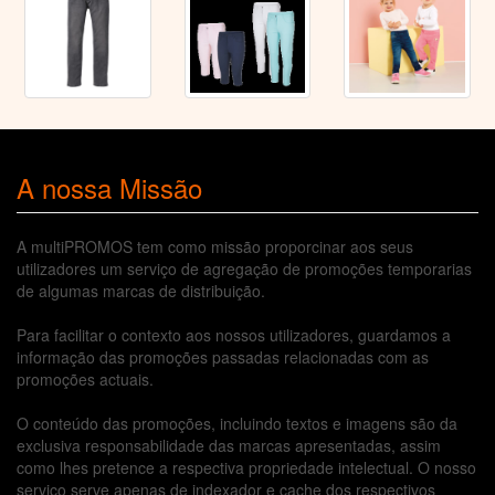
A nossa Missão
A multiPROMOS tem como missão proporcinar aos seus
utilizadores um serviço de agregação de promoções temporarias
de algumas marcas de distribuição.
Para facilitar o contexto aos nossos utilizadores, guardamos a
informação das promoções passadas relacionadas com as
promoções actuais.
O conteúdo das promoções, incluindo textos e imagens são da
exclusiva responsabilidade das marcas apresentadas, assim
como lhes pretence a respectiva propriedade intelectual. O nosso
serviço serve apenas de indexador e cache dos respectivos