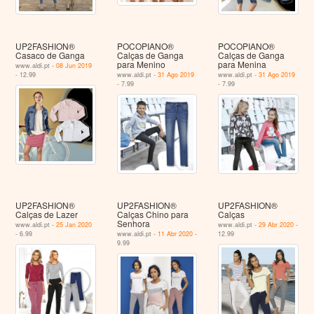
UP2FASHION®
POCOPIANO®
POCOPIANO®
Casaco de Ganga
Calças de Ganga
Calças de Ganga
para Menino
para Menina
www.aldi.pt -
08 Jun 2019
- 12.99
www.aldi.pt -
31 Ago 2019
www.aldi.pt -
31 Ago 2019
- 7.99
- 7.99
UP2FASHION®
UP2FASHION®
UP2FASHION®
Calças de Lazer
Calças Chino para
Calças
Senhora
www.aldi.pt -
25 Jan 2020
www.aldi.pt -
29 Abr 2020
-
- 6.99
www.aldi.pt -
11 Abr 2020
-
12.99
9.99