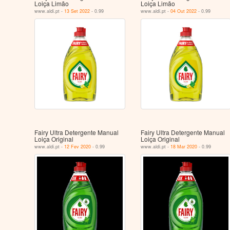
Loiça Limão
Loiça Limão
www.aldi.pt -
13 Set 2022
- 0.99
www.aldi.pt -
04 Out 2022
- 0.99
Fairy Ultra Detergente Manual
Fairy Ultra Detergente Manual
Loiça Original
Loiça Original
www.aldi.pt -
12 Fev 2020
- 0.99
www.aldi.pt -
18 Mar 2020
- 0.99