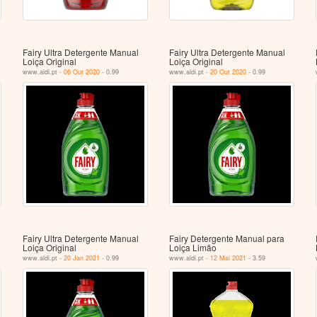
Fairy Ultra Detergente Manual
Fairy Ultra Detergente Manual
Loiça Original
Loiça Original
www.aldi.pt -
06 Out 2020
- 0.99
www.aldi.pt -
20 Out 2020
- 0.99
Fairy Ultra Detergente Manual
Fairy Detergente Manual para
Loiça Original
Loiça Limão
www.aldi.pt -
20 Jan 2021
- 0.99
www.aldi.pt -
12 Mai 2021
- 3.59