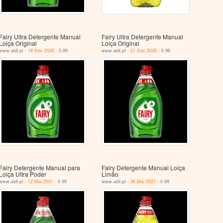
Fairy Ultra Detergente Manual
Fairy Ultra Detergente Manual
Loiça Original
Loiça Original
www.aldi.pt -
18 Nov 2020
- 0.99
www.aldi.pt -
21 Dez 2020
- 0.99
Fairy Detergente Manual para
Fairy Detergente Manual Loiça
Loiça Ultra Poder
Limão
www.aldi.pt -
12 Mai 2021
- 0.99
www.aldi.pt -
26 Mai 2021
- 0.99