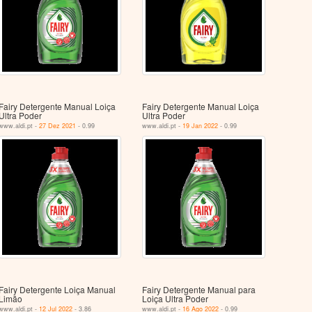
Fairy Detergente Manual Loiça
Fairy Detergente Manual Loiça
Ultra Poder
Ultra Poder
www.aldi.pt -
27 Dez 2021
- 0.99
www.aldi.pt -
19 Jan 2022
- 0.99
Fairy Detergente Loiça Manual
Fairy Detergente Manual para
Limão
Loiça Ultra Poder
www.aldi.pt -
12 Jul 2022
- 3.86
www.aldi.pt -
16 Ago 2022
- 0.99