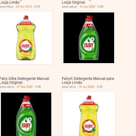
Loiça Limão
Loiça Original
www.lidl.pt -
03 Out 2019
- 3.59
www.aldi.pt -
15 Jan 2020
- 0.99
Fairy Ultra Detergente Manual
Fairy® Detergente Manual para
Loiça Original
Loiça Limão
www.aldi.pt -
27 Mai 2020
- 0.99
www.lidl.pt -
15 Jun 2020
- 3.59