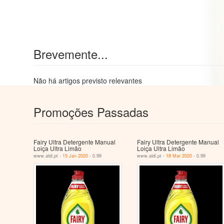
Brevemente...
Não há artigos previsto relevantes
Promoções Passadas
Fairy Ultra Detergente Manual
Fairy Ultra Detergente Manual
Loiça Ultra Limão
Loiça Ultra Limão
www.aldi.pt -
15 Jan 2020
- 0.99
www.aldi.pt -
18 Mar 2020
- 0.99