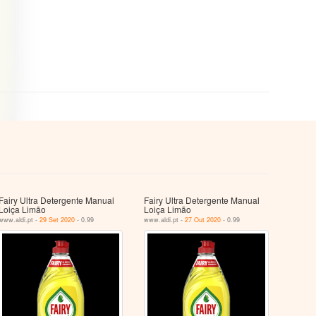
Fairy Ultra Detergente Manual
Fairy Ultra Detergente Manual
Loiça Limão
Loiça Limão
www.aldi.pt -
29 Set 2020
- 0.99
www.aldi.pt -
27 Out 2020
- 0.99