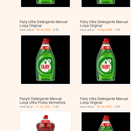
Fairy Ultra Detergente Manual
Fairy Ultra Detergente Manual
Loiça Original
Loiça Original
www.aldi.pt -
08 Jul 2020
- 0.99
www.aldi.pt -
18 Ago 2020
- 0.99
Fairy® Detergente Manual
Fairy Ultra Detergente Manual
Loiça Ultra Frutos Vermelhos
Loiça Original
www.lidl.pt -
11 Jan 2021
- 3.59
www.aldi.pt -
20 Jan 2021
- 0.99