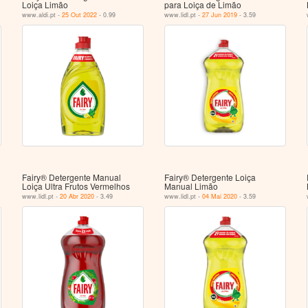
Loiça Limão
para Loiça de Limão
www.aldi.pt -
25 Out 2022
- 0.99
www.lidl.pt -
27 Jun 2019
- 3.59
Fairy® Detergente Manual
Fairy® Detergente Loiça
Loiça Ultra Frutos Vermelhos
Manual Limão
www.lidl.pt -
20 Abr 2020
- 3.49
www.lidl.pt -
04 Mai 2020
- 3.59