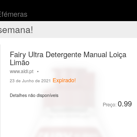
Efémeras
semana!
Fairy Ultra Detergente Manual Loiça
Limão
www.aldi.pt •
Expirado!
23 de Junho de 2021
Detalhes não disponíveis
0.99
Preço: