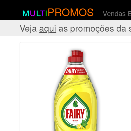
m
u
l
t
i
PROMOS
Vendas 
Veja
aqui
as promoções da 