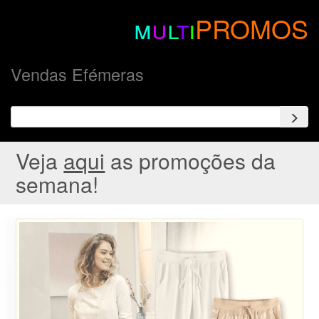
m
u
l
t
i
PROMOS
Vendas Efémeras
Veja
aqui
as promoções da
semana!