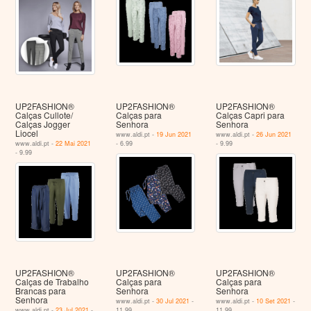
UP2FASHION®
UP2FASHION®
UP2FASHION®
Calças Cullote/
Calças para
Calças Capri para
Calças Jogger
Senhora
Senhora
Liocel
www.aldi.pt -
19 Jun 2021
www.aldi.pt -
26 Jun 2021
www.aldi.pt -
22 Mai 2021
- 6.99
- 9.99
- 9.99
UP2FASHION®
UP2FASHION®
UP2FASHION®
Calças de Trabalho
Calças para
Calças para
Brancas para
Senhora
Senhora
Senhora
www.aldi.pt -
30 Jul 2021
-
www.aldi.pt -
10 Set 2021
-
www.aldi.pt -
23 Jul 2021
-
11.99
11.99