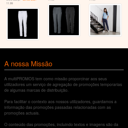
11.99
A nossa Missão
A multiPROMOS tem como missão proporcinar aos seus
utilizadores um serviço de agregação de promoções temporarias
de algumas marcas de distribuição.
Para facilitar o contexto aos nossos utilizadores, guardamos a
informação das promoções passadas relacionadas com as
promoções actuais.
O conteúdo das promoções, incluindo textos e imagens são da