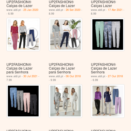
UP2FASHION®
UP2FASHION®
UP2FASHION®
Calças de Lazer
Calças de Lazer
Calças Lazer
www.aldi.pt -
25 Jan 2020
www.aldi.pt -
26 Set 2020
-
www.aldi.pt -
17 Abr 2021
-
- 6.99
8.99
8.99
UP2FASHION®
UP2FASHION®
UP2FASHION®
Calças de Lazer
Calças de Lazer
Calças de Lazer
para Senhora
para Senhora
Senhora
www.aldi.pt -
30 Jul 2021
-
www.aldi.pt -
06 Out 2018
www.aldi.pt -
27 Out 2018
7.99
- 9.99
- 6.99
UP2FASHION®
UP2FASHION®
UP2FASHION®