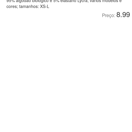
95% algodão biológico e 5% elastano Lycra; vários modelos e
cores; tamanhos: XS-L
8.99
Preço: