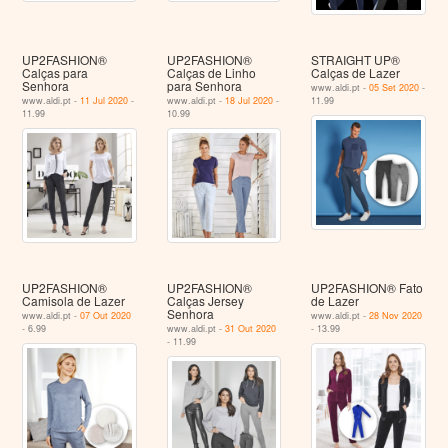
UP2FASHION®
UP2FASHION®
STRAIGHT UP®
Calças para
Calças de Linho
Calças de Lazer
Senhora
para Senhora
www.aldi.pt -
05 Set 2020
-
www.aldi.pt -
11 Jul 2020
-
www.aldi.pt -
18 Jul 2020
-
11.99
11.99
10.99
UP2FASHION®
UP2FASHION®
UP2FASHION® Fato
Camisola de Lazer
Calças Jersey
de Lazer
Senhora
www.aldi.pt -
07 Out 2020
www.aldi.pt -
28 Nov 2020
- 6.99
www.aldi.pt -
31 Out 2020
- 13.99
- 11.99