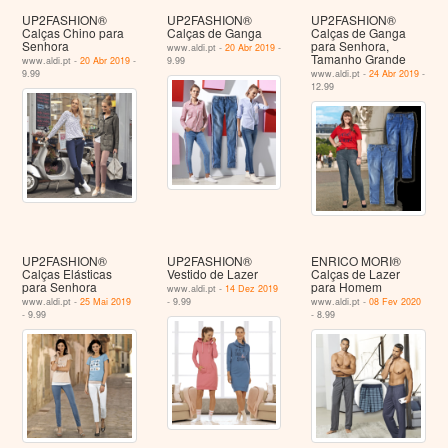
UP2FASHION®
UP2FASHION®
UP2FASHION®
Calças Chino para
Calças de Ganga
Calças de Ganga
Senhora
para Senhora,
www.aldi.pt -
20 Abr 2019
-
Tamanho Grande
www.aldi.pt -
20 Abr 2019
-
9.99
9.99
www.aldi.pt -
24 Abr 2019
-
12.99
UP2FASHION®
UP2FASHION®
ENRICO MORI®
Calças Elásticas
Vestido de Lazer
Calças de Lazer
para Senhora
para Homem
www.aldi.pt -
14 Dez 2019
www.aldi.pt -
25 Mai 2019
- 9.99
www.aldi.pt -
08 Fev 2020
- 9.99
- 8.99