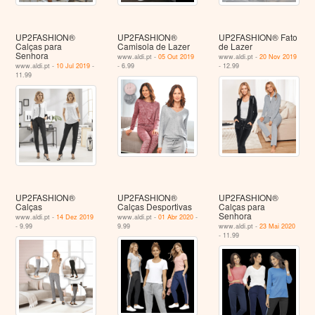
UP2FASHION®
UP2FASHION®
UP2FASHION® Fato
Calças para
Camisola de Lazer
de Lazer
Senhora
www.aldi.pt -
05 Out 2019
www.aldi.pt -
20 Nov 2019
www.aldi.pt -
10 Jul 2019
-
- 6.99
- 12.99
11.99
UP2FASHION®
UP2FASHION®
UP2FASHION®
Calças
Calças Desportivas
Calças para
Senhora
www.aldi.pt -
14 Dez 2019
www.aldi.pt -
01 Abr 2020
-
- 9.99
9.99
www.aldi.pt -
23 Mai 2020
- 11.99