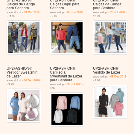
Calças de Ganga
Calças Capri para
Calças de Ganga
para Senhora
Senhora
para Senhora
www.aldi.pt -
09 Mar 2019
www.aldi.pt -
08 Jun 2019
www.aldi.pt -
25 Jul 2020
-
- 11.99
- 9.99
12.99
UP2FASHION®
UP2FASHION®
UP2FASHION®
Vestido/ Sweatshirt
Camisola/
Vestido de Lazer
de Lazer
Sweatshirt de Lazer
www.aldi.pt -
08 Dez 2018
para Senhora
www.aldi.pt -
16 Dez 2020
- 9.99
- 9.99
www.aldi.pt -
30 Jul 2021
-
6.99