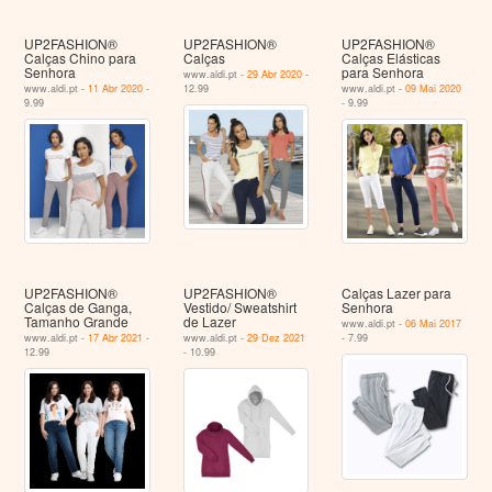
UP2FASHION®
UP2FASHION®
UP2FASHION®
Calças Chino para
Calças
Calças Elásticas
Senhora
para Senhora
www.aldi.pt -
29 Abr 2020
-
www.aldi.pt -
11 Abr 2020
-
12.99
www.aldi.pt -
09 Mai 2020
9.99
- 9.99
UP2FASHION®
UP2FASHION®
Calças Lazer para
Calças de Ganga,
Vestido/ Sweatshirt
Senhora
Tamanho Grande
de Lazer
www.aldi.pt -
06 Mai 2017
www.aldi.pt -
17 Abr 2021
-
www.aldi.pt -
29 Dez 2021
- 7.99
12.99
- 10.99