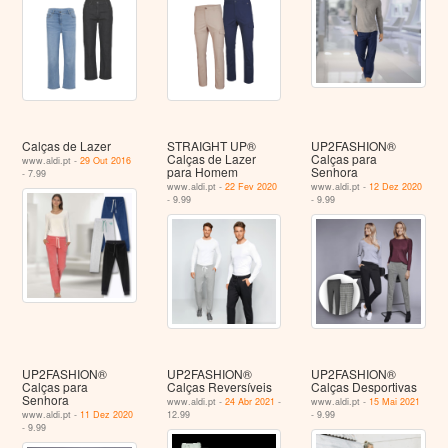
Calças de Lazer
STRAIGHT UP®
UP2FASHION®
Calças de Lazer
Calças para
www.aldi.pt -
29 Out 2016
para Homem
Senhora
- 7.99
www.aldi.pt -
22 Fev 2020
www.aldi.pt -
12 Dez 2020
- 9.99
- 9.99
UP2FASHION®
UP2FASHION®
UP2FASHION®
Calças para
Calças Reversíveis
Calças Desportivas
Senhora
www.aldi.pt -
24 Abr 2021
-
www.aldi.pt -
15 Mai 2021
www.aldi.pt -
11 Dez 2020
12.99
- 9.99
- 9.99