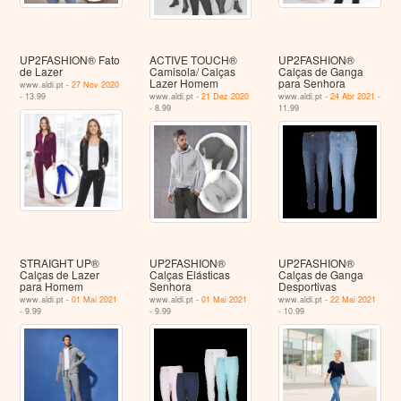
UP2FASHION® Fato
ACTIVE TOUCH®
UP2FASHION®
de Lazer
Camisola/ Calças
Calças de Ganga
Lazer Homem
para Senhora
www.aldi.pt -
27 Nov 2020
- 13.99
www.aldi.pt -
21 Dez 2020
www.aldi.pt -
24 Abr 2021
-
- 8.99
11.99
STRAIGHT UP®
UP2FASHION®
UP2FASHION®
Calças de Lazer
Calças Elásticas
Calças de Ganga
para Homem
Senhora
Desportivas
www.aldi.pt -
01 Mai 2021
www.aldi.pt -
01 Mai 2021
www.aldi.pt -
22 Mai 2021
- 9.99
- 9.99
- 10.99