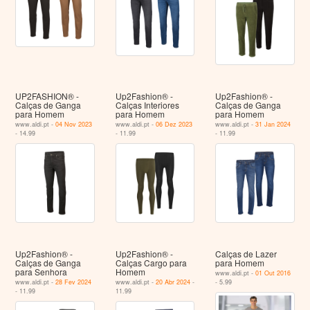
UP2FASHION® -
Up2Fashion® -
Up2Fashion® -
Calças de Ganga
Calças Interiores
Calças de Ganga
para Homem
para Homem
para Homem
www.aldi.pt -
04 Nov 2023
www.aldi.pt -
06 Dez 2023
www.aldi.pt -
31 Jan 2024
- 14.99
- 11.99
- 11.99
Up2Fashion® -
Up2Fashion® -
Calças de Lazer
Calças de Ganga
Calças Cargo para
para Homem
para Senhora
Homem
www.aldi.pt -
01 Out 2016
www.aldi.pt -
28 Fev 2024
www.aldi.pt -
20 Abr 2024
-
- 5.99
- 11.99
11.99