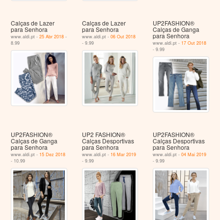
Calças de Lazer
Calças de Lazer
UP2FASHION®
para Senhora
para Senhora
Calças de Ganga
para Senhora
www.aldi.pt -
25 Abr 2018
-
www.aldi.pt -
06 Out 2018
8.99
- 9.99
www.aldi.pt -
17 Out 2018
- 9.99
UP2FASHION®
UP2 FASHION®
UP2FASHION®
Calças de Ganga
Calças Desportivas
Calças Desportivas
para Senhora
para Senhora
para Senhora
www.aldi.pt -
15 Dez 2018
www.aldi.pt -
16 Mar 2019
www.aldi.pt -
04 Mai 2019
- 10.99
- 9.99
- 9.99