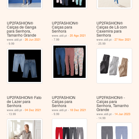
UP2FASHION®
UP2FASHION®
UP2FASHION®
Calças de Ganga
Calças para
Calças de Lã com
para Senhora,
Senhora
Caxemira para
Tamanho Grande
Senhora
www.aldi.pt -
20 Ago 2021
www.aldi.pt -
26 Jun 2021
- 7.99
www.aldi.pt -
27 Nov 2021
- 9.99
- 25.99
UP2FASHION® Fato
UP2FASHION
UP2FASHION® -
de Lazer para
Calças para
Calças para
Senhora
Senhora
Senhora, Tamanho
Grande
www.aldi.pt -
04 Dez 2021
www.aldi.pt -
18 Dez 2021
- 13.99
- 9.99
www.aldi.pt -
14 Jan 2023
- 14.99