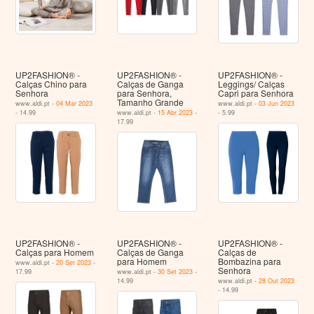
UP2FASHION® -
UP2FASHION® -
UP2FASHION® -
Calças Chino para
Calças de Ganga
Leggings/ Calças
Senhora
para Senhora,
Capri para Senhora
Tamanho Grande
www.aldi.pt -
04 Mar 2023
www.aldi.pt -
03 Jun 2023
- 14.99
www.aldi.pt -
15 Abr 2023
-
- 5.99
17.99
UP2FASHION® -
UP2FASHION® -
UP2FASHION® -
Calças para Homem
Calças de Ganga
Calças de
para Homem
Bombazina para
www.aldi.pt -
20 Set 2023
-
Senhora
17.99
www.aldi.pt -
30 Set 2023
-
14.99
www.aldi.pt -
28 Out 2023
- 14.99