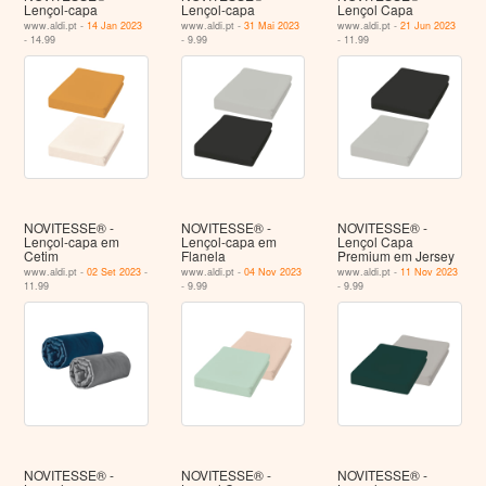
Lençol-capa
Lençol-capa
Lençol Capa
www.aldi.pt -
14 Jan 2023
www.aldi.pt -
31 Mai 2023
www.aldi.pt -
21 Jun 2023
- 14.99
- 9.99
- 11.99
NOVITESSE® -
NOVITESSE® -
NOVITESSE® -
Lençol-capa em
Lençol-capa em
Lençol Capa
Cetim
Flanela
Premium em Jersey
www.aldi.pt -
02 Set 2023
-
www.aldi.pt -
04 Nov 2023
www.aldi.pt -
11 Nov 2023
11.99
- 9.99
- 9.99
NOVITESSE® -
NOVITESSE® -
NOVITESSE® -