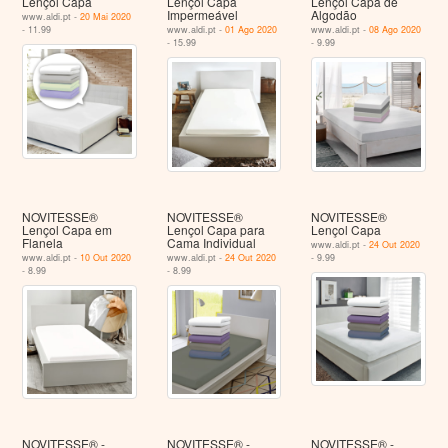
Lençol Capa
Lençol Capa
Lençol Capa de
Impermeável
Algodão
www.aldi.pt -
20 Mai 2020
- 11.99
www.aldi.pt -
01 Ago 2020
www.aldi.pt -
08 Ago 2020
- 15.99
- 9.99
NOVITESSE®
NOVITESSE®
NOVITESSE®
Lençol Capa em
Lençol Capa para
Lençol Capa
Flanela
Cama Individual
www.aldi.pt -
24 Out 2020
www.aldi.pt -
10 Out 2020
www.aldi.pt -
24 Out 2020
- 9.99
- 8.99
- 8.99
NOVITESSE® -
NOVITESSE® -
NOVITESSE® -