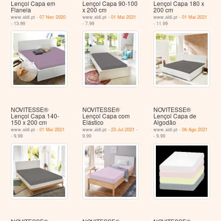
Lençol Capa em
Lençol Capa 90-100
Lençol Capa 180 x
Flanela
x 200 cm
200 cm
www.aldi.pt -
07 Nov 2020
www.aldi.pt -
01 Mai 2021
www.aldi.pt -
01 Mai 2021
- 13.99
- 7.99
- 11.99
NOVITESSE®
NOVITESSE®
NOVITESSE®
Lençol Capa 140-
Lençol Capa com
Lençol Capa de
150 x 200 cm
Elástico
Algodão
www.aldi.pt -
01 Mai 2021
www.aldi.pt -
23 Jul 2021
-
www.aldi.pt -
06 Ago 2021
- 9.99
9.99
- 9.99