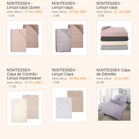
NOVITESSE® -
NOVITESSE® -
NOVITESSE® -
Lençol-capa Queen
Lençol-capa
Lençol-capa
www.aldi.pt -
27 Dez 2025
www.aldi.pt -
27 Dez 2025
www.aldi.pt -
21 Jan 2026
- 8.99
- 8.99
- 8.99
NOVITESSE® -
NOVITESSE® -
NOVITESSE® Capa
Capa de Colchão/
Lençol Capa
de Edredão
Lençol Impermeável
www.aldi.pt -
04 Mar 2026
www.aldi.pt -
23 Jul 2021
-
www.aldi.pt -
07 Fev 2026
- 9.99
22.99
- 11.99