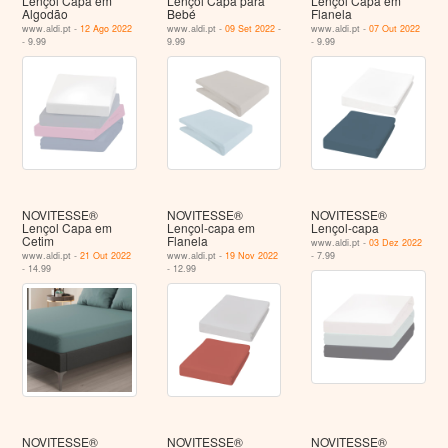
Lençol Capa em
Lençol Capa para
Lençol Capa em
Algodão
Bebé
Flanela
www.aldi.pt -
12 Ago 2022
www.aldi.pt -
09 Set 2022
-
www.aldi.pt -
07 Out 2022
- 9.99
9.99
- 9.99
NOVITESSE®
NOVITESSE®
NOVITESSE®
Lençol Capa em
Lençol-capa em
Lençol-capa
Cetim
Flanela
www.aldi.pt -
03 Dez 2022
www.aldi.pt -
21 Out 2022
www.aldi.pt -
19 Nov 2022
- 7.99
- 14.99
- 12.99
NOVITESSE®
NOVITESSE®
NOVITESSE®