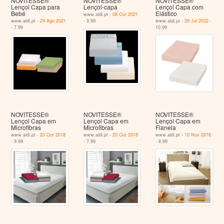
NOVITESSE®
NOVITESSE®
NOVITESSE®
Lençol Capa para
Lençol-capa
Lençol Capa com
Bebé
Elástico
www.aldi.pt -
08 Out 2021
www.aldi.pt -
24 Ago 2021
- 9.99
www.aldi.pt -
29 Jul 2022
-
- 7.99
10.99
NOVITESSE®
NOVITESSE®
NOVITESSE®
Lençol Capa em
Lençol Capa em
Lençol Capa em
Microfibras
Microfibras
Flanela
www.aldi.pt -
20 Out 2018
www.aldi.pt -
20 Out 2018
www.aldi.pt -
10 Nov 2018
- 9.99
- 7.99
- 8.99