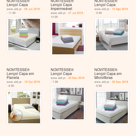
NOVITESSE®
NOVITESSE®
NOVITESSE®
Lençol Capa
Lençol Capa
Lençol Capa
Impermeável
www.aldi.pt -
08 Jun 2019
www.aldi.pt -
10 Ago 2019
- 11.99
www.aldi.pt -
27 Jul 2019
-
- 9.99
14.99
NOVITESSE®
NOVITESSE®
NOVITESSE®
Lençol Capa em
Lençol Capa
Lençol Capa em
Flanela
Microfibras
www.aldi.pt -
02 Nov 2019
www.aldi.pt -
19 Out 2019
- 7.99
www.aldi.pt -
02 Nov 2019
- 8.99
- 9.99