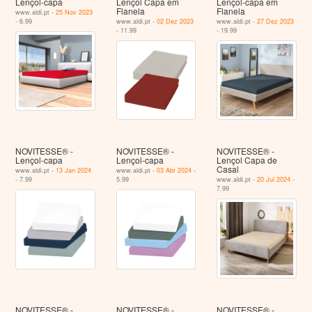
Lençol-capa
Lençol Capa em
Lençol-capa em
Flanela
Flanela
www.aldi.pt -
25 Nov 2023
- 6.99
www.aldi.pt -
02 Dez 2023
www.aldi.pt -
27 Dez 2023
- 11.99
- 19.99
NOVITESSE® -
NOVITESSE® -
NOVITESSE® -
Lençol-capa
Lençol-capa
Lençol Capa de
Casal
www.aldi.pt -
13 Jan 2024
www.aldi.pt -
03 Abr 2024
-
- 7.99
5.99
www.aldi.pt -
20 Jul 2024
-
7.99
NOVITESSE® -
NOVITESSE® -
NOVITESSE® -