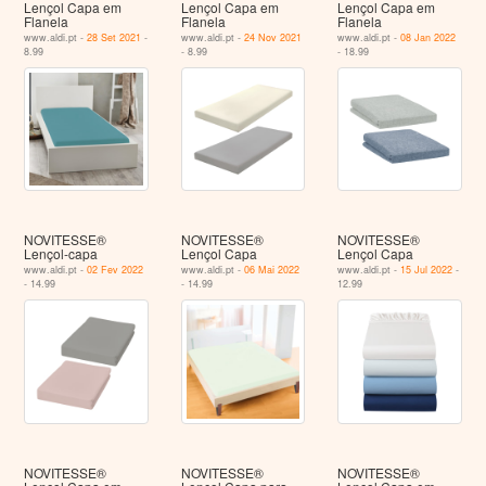
Lençol Capa em
Lençol Capa em
Lençol Capa em
Flanela
Flanela
Flanela
www.aldi.pt -
28 Set 2021
-
www.aldi.pt -
24 Nov 2021
www.aldi.pt -
08 Jan 2022
8.99
- 8.99
- 18.99
NOVITESSE®
NOVITESSE®
NOVITESSE®
Lençol-capa
Lençol Capa
Lençol Capa
www.aldi.pt -
02 Fev 2022
www.aldi.pt -
06 Mai 2022
www.aldi.pt -
15 Jul 2022
-
- 14.99
- 14.99
12.99
NOVITESSE®
NOVITESSE®
NOVITESSE®