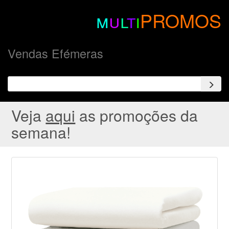
m
u
l
t
i
PROMOS
Vendas Efémeras
Veja
aqui
as promoções da
semana!