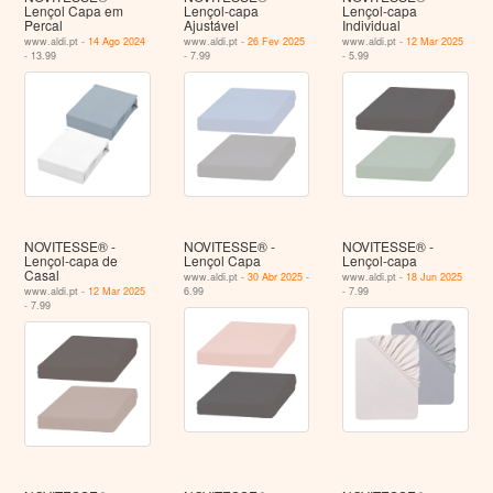
Lençol Capa em
Lençol-capa
Lençol-capa
Percal
Ajustável
Individual
www.aldi.pt -
14 Ago 2024
www.aldi.pt -
26 Fev 2025
www.aldi.pt -
12 Mar 2025
- 13.99
- 7.99
- 5.99
NOVITESSE® -
NOVITESSE® -
NOVITESSE® -
Lençol-capa de
Lençol Capa
Lençol-capa
Casal
www.aldi.pt -
30 Abr 2025
-
www.aldi.pt -
18 Jun 2025
www.aldi.pt -
12 Mar 2025
6.99
- 7.99
- 7.99