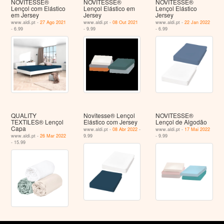
NOVITESSE®
NOVITESSE®
NOVITESSE®
Lençol com Elástico
Lençol Elástico em
Lençol Elástico
em Jersey
Jersey
Jersey
www.aldi.pt -
27 Ago 2021
www.aldi.pt -
08 Out 2021
www.aldi.pt -
22 Jan 2022
- 6.99
- 9.99
- 6.99
QUALITY
Novitesse® Lençol
NOVITESSE®
TEXTILES® Lençol
Elástico com Jersey
Lençol de Algodão
Capa
www.aldi.pt -
08 Abr 2022
-
www.aldi.pt -
17 Mai 2022
www.aldi.pt -
26 Mar 2022
9.99
- 9.99
- 15.99