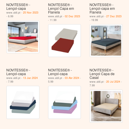
NOVITESSE® -
NOVITESSE® -
NOVITESSE® -
Lençol-capa
Lençol Capa em
Lençol-capa em
Flanela
Flanela
www.aldi.pt -
25 Nov 2023
- 6.99
www.aldi.pt -
02 Dez 2023
www.aldi.pt -
27 Dez 2023
- 11.99
- 19.99
NOVITESSE® -
NOVITESSE® -
NOVITESSE® -
Lençol-capa
Lençol-capa
Lençol Capa de
Casal
www.aldi.pt -
13 Jan 2024
www.aldi.pt -
03 Abr 2024
-
- 7.99
5.99
www.aldi.pt -
20 Jul 2024
-
7.99