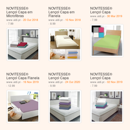
NOVITESSE®
NOVITESSE®
NOVITESSE®
Lençol Capa em
Lençol Capa em
Lençol Capa
Microfibras
Flanela
www.aldi.pt -
30 Mar 2019
www.aldi.pt -
20 Out 2018
www.aldi.pt -
10 Nov 2018
- 7.99
- 7.99
- 8.99
NOVITESSE®
NOVITESSE®
NOVITESSE®
Lençol Capa Flanela
Lençol Capa
Lençol Capa
www.aldi.pt -
16 Nov 2019
www.aldi.pt -
24 Out 2020
www.aldi.pt -
02 Nov 2019
- 12.99
- 9.99
- 7.99