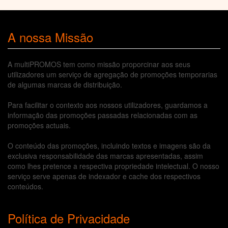
A nossa Missão
A multiPROMOS tem como missão proporcinar aos seus
utilizadores um serviço de agregação de promoções temporarias
de algumas marcas de distribuição.
Para facilitar o contexto aos nossos utilizadores, guardamos a
informação das promoções passadas relacionadas com as
promoções actuais.
O conteúdo das promoções, incluindo textos e imagens são da
exclusiva responsabilidade das marcas apresentadas, assim
como lhes pretence a respectiva propriedade intelectual. O nosso
serviço serve apenas de indexador e cache dos respectivos
conteúdos.
Política de Privacidade