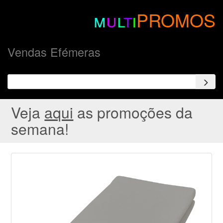
m
u
l
t
i
PROMOS
Vendas Efémeras
Veja
aqui
as promoções da
semana!