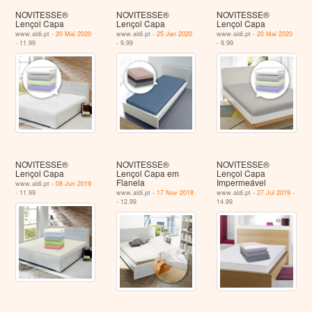
NOVITESSE®
NOVITESSE®
NOVITESSE®
Lençol Capa
Lençol Capa
Lençol Capa
www.aldi.pt -
20 Mai 2020
www.aldi.pt -
25 Jan 2020
www.aldi.pt -
20 Mai 2020
- 11.99
- 9.99
- 9.99
NOVITESSE®
NOVITESSE®
NOVITESSE®
Lençol Capa
Lençol Capa em
Lençol Capa
Flanela
Impermeável
www.aldi.pt -
08 Jun 2019
- 11.99
www.aldi.pt -
17 Nov 2018
www.aldi.pt -
27 Jul 2019
-
- 12.99
14.99