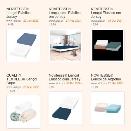
NOVITESSE®
NOVITESSE®
NOVITESSE®
Lençol Elástico
Lençol com Elástico
Lençol Elástico em
Jersey
em Jersey
Jersey
www.aldi.pt -
22 Jan 2022
www.aldi.pt -
27 Ago 2021
www.aldi.pt -
08 Out 2021
- 6.99
- 6.99
- 9.99
QUALITY
Novitesse® Lençol
NOVITESSE®
TEXTILES® Lençol
Elástico com Jersey
Lençol de Algodão
Capa
www.aldi.pt -
08 Abr 2022
-
www.aldi.pt -
17 Mai 2022
www.aldi.pt -
26 Mar 2022
9.99
- 9.99
- 15.99