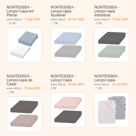
NOVITESSE® -
NOVITESSE® -
NOVITESSE® -
Lençol Capa em
Lençol-capa
Lençol-capa
Percal
Ajustável
Individual
www.aldi.pt -
14 Ago 2024
www.aldi.pt -
26 Fev 2025
www.aldi.pt -
12 Mar 2025
- 13.99
- 7.99
- 5.99
NOVITESSE® -
NOVITESSE® -
NOVITESSE® -
Lençol-capa de
Lençol Capa
Lençol-capa
Casal
www.aldi.pt -
30 Abr 2025
-
www.aldi.pt -
18 Jun 2025
www.aldi.pt -
12 Mar 2025
6.99
- 7.99
- 7.99