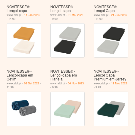
NOVITESSE® -
NOVITESSE® -
NOVITESSE® -
Lençol-capa
Lençol-capa
Lençol Capa
www.aldi.pt -
14 Jan 2023
www.aldi.pt -
31 Mai 2023
www.aldi.pt -
21 Jun 2023
- 14.99
- 9.99
- 11.99
NOVITESSE® -
NOVITESSE® -
NOVITESSE® -
Lençol-capa em
Lençol-capa em
Lençol Capa
Cetim
Flanela
Premium em Jersey
www.aldi.pt -
02 Set 2023
-
www.aldi.pt -
04 Nov 2023
www.aldi.pt -
11 Nov 2023
11.99
- 9.99
- 9.99