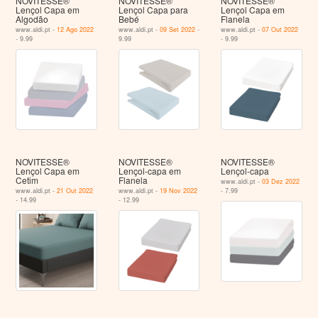
NOVITESSE®
NOVITESSE®
NOVITESSE®
Lençol Capa em
Lençol Capa para
Lençol Capa em
Algodão
Bebé
Flanela
www.aldi.pt -
12 Ago 2022
www.aldi.pt -
09 Set 2022
-
www.aldi.pt -
07 Out 2022
- 9.99
9.99
- 9.99
NOVITESSE®
NOVITESSE®
NOVITESSE®
Lençol Capa em
Lençol-capa em
Lençol-capa
Cetim
Flanela
www.aldi.pt -
03 Dez 2022
www.aldi.pt -
21 Out 2022
www.aldi.pt -
19 Nov 2022
- 7.99
- 14.99
- 12.99