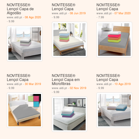
NOVITESSE®
NOVITESSE®
NOVITESSE®
Lençol Capa de
Lençol Capa
Lençol Capa
Algodão
www.aldi.pt -
08 Jun 2019
www.aldi.pt -
07 Mar 2020
www.aldi.pt -
08 Ago 2020
- 9.99
- 7.99
- 9.99
NOVITESSE®
NOVITESSE®
NOVITESSE®
Lençol Capa
Lençol Capa em
Lençol Capa
Microfibras
www.aldi.pt -
30 Mar 2019
www.aldi.pt -
10 Ago 2019
- 9.99
www.aldi.pt -
02 Nov 2019
- 9.99
- 9.99