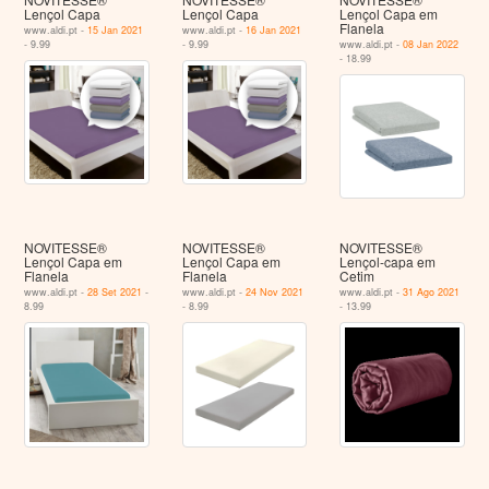
Lençol Capa
Lençol Capa
Lençol Capa em
Flanela
www.aldi.pt -
15 Jan 2021
www.aldi.pt -
16 Jan 2021
- 9.99
- 9.99
www.aldi.pt -
08 Jan 2022
- 18.99
NOVITESSE®
NOVITESSE®
NOVITESSE®
Lençol Capa em
Lençol Capa em
Lençol-capa em
Flanela
Flanela
Cetim
www.aldi.pt -
28 Set 2021
-
www.aldi.pt -
24 Nov 2021
www.aldi.pt -
31 Ago 2021
8.99
- 8.99
- 13.99