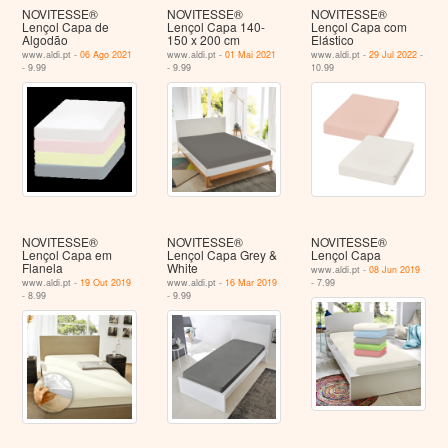
NOVITESSE®
NOVITESSE®
NOVITESSE®
Lençol Capa de
Lençol Capa 140-
Lençol Capa com
Algodão
150 x 200 cm
Elástico
www.aldi.pt -
06 Ago 2021
www.aldi.pt -
01 Mai 2021
www.aldi.pt -
29 Jul 2022
-
- 9.99
- 9.99
10.99
NOVITESSE®
NOVITESSE®
NOVITESSE®
Lençol Capa em
Lençol Capa Grey &
Lençol Capa
Flanela
White
www.aldi.pt -
08 Jun 2019
www.aldi.pt -
19 Out 2019
www.aldi.pt -
16 Mar 2019
- 7.99
- 8.99
- 9.99