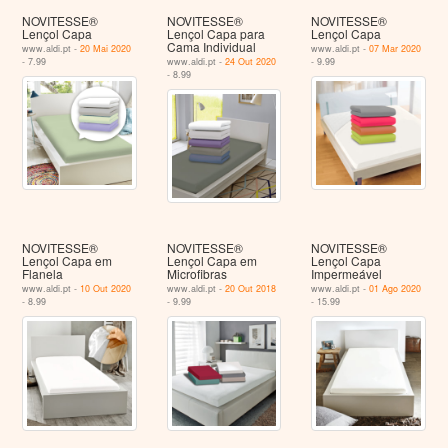
NOVITESSE®
NOVITESSE®
NOVITESSE®
Lençol Capa
Lençol Capa para
Lençol Capa
Cama Individual
www.aldi.pt -
20 Mai 2020
www.aldi.pt -
07 Mar 2020
- 7.99
www.aldi.pt -
24 Out 2020
- 9.99
- 8.99
NOVITESSE®
NOVITESSE®
NOVITESSE®
Lençol Capa em
Lençol Capa em
Lençol Capa
Flanela
Microfibras
Impermeável
www.aldi.pt -
10 Out 2020
www.aldi.pt -
20 Out 2018
www.aldi.pt -
01 Ago 2020
- 8.99
- 9.99
- 15.99