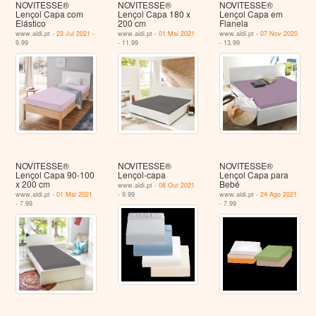
NOVITESSE®
NOVITESSE®
NOVITESSE®
Lençol Capa com
Lençol Capa 180 x
Lençol Capa em
Elástico
200 cm
Flanela
www.aldi.pt -
23 Jul 2021
-
www.aldi.pt -
01 Mai 2021
www.aldi.pt -
07 Nov 2020
9.99
- 11.99
- 13.99
NOVITESSE®
NOVITESSE®
NOVITESSE®
Lençol Capa 90-100
Lençol-capa
Lençol Capa para
x 200 cm
Bebé
www.aldi.pt -
08 Out 2021
www.aldi.pt -
01 Mai 2021
- 9.99
www.aldi.pt -
24 Ago 2021
- 7.99
- 7.99