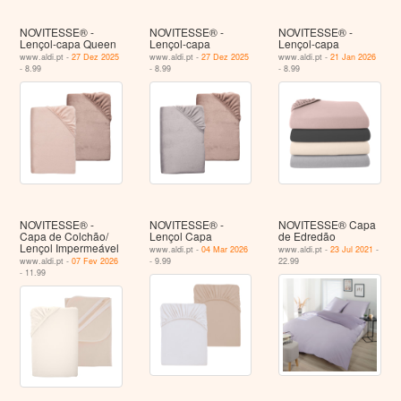
NOVITESSE® -
NOVITESSE® -
NOVITESSE® -
Lençol-capa Queen
Lençol-capa
Lençol-capa
www.aldi.pt -
27 Dez 2025
www.aldi.pt -
27 Dez 2025
www.aldi.pt -
21 Jan 2026
- 8.99
- 8.99
- 8.99
NOVITESSE® -
NOVITESSE® -
NOVITESSE® Capa
Capa de Colchão/
Lençol Capa
de Edredão
Lençol Impermeável
www.aldi.pt -
04 Mar 2026
www.aldi.pt -
23 Jul 2021
-
www.aldi.pt -
07 Fev 2026
- 9.99
22.99
- 11.99