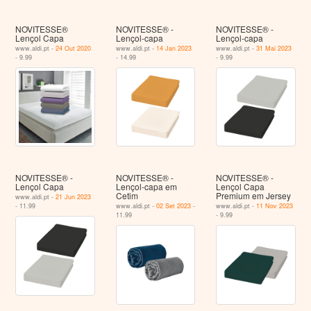
NOVITESSE®
NOVITESSE® -
NOVITESSE® -
Lençol Capa
Lençol-capa
Lençol-capa
www.aldi.pt -
24 Out 2020
www.aldi.pt -
14 Jan 2023
www.aldi.pt -
31 Mai 2023
- 9.99
- 14.99
- 9.99
NOVITESSE® -
NOVITESSE® -
NOVITESSE® -
Lençol Capa
Lençol-capa em
Lençol Capa
Cetim
Premium em Jersey
www.aldi.pt -
21 Jun 2023
- 11.99
www.aldi.pt -
02 Set 2023
-
www.aldi.pt -
11 Nov 2023
11.99
- 9.99