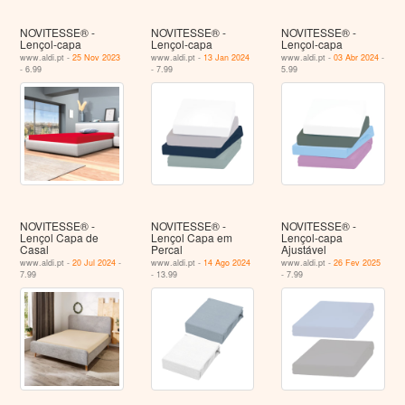
NOVITESSE® -
NOVITESSE® -
NOVITESSE® -
Lençol-capa
Lençol-capa
Lençol-capa
www.aldi.pt -
25 Nov 2023
www.aldi.pt -
13 Jan 2024
www.aldi.pt -
03 Abr 2024
-
- 6.99
- 7.99
5.99
NOVITESSE® -
NOVITESSE® -
NOVITESSE® -
Lençol Capa de
Lençol Capa em
Lençol-capa
Casal
Percal
Ajustável
www.aldi.pt -
20 Jul 2024
-
www.aldi.pt -
14 Ago 2024
www.aldi.pt -
26 Fev 2025
7.99
- 13.99
- 7.99