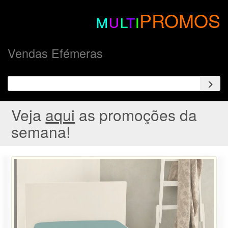
m
u
l
t
i
PROMOS
Vendas Efémeras
Veja
aqui
as promoções da
semana!