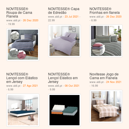
NOVITESSE®
NOVITESSE® Capa
NOVITESSE®
Roupa de Cama
de Edredão
Fronhas em flanela
Flanela
www.aldi.pt -
23 Jul 2021
-
www.aldi.pt -
26 Dez 2020
www.aldi.pt -
26 Dez 2020
22.99
- 6.99
- 19.99
NOVITESSE®
NOVITESSE®
Novitesse Jogo de
Lençol com Elástico
Lençol Elástico em
Cama em Flanela
em Jersey
Jersey
www.aldi.pt -
24 Nov 2021
www.aldi.pt -
27 Ago 2021
www.aldi.pt -
08 Out 2021
- 16.99
- 6.99
- 9.99