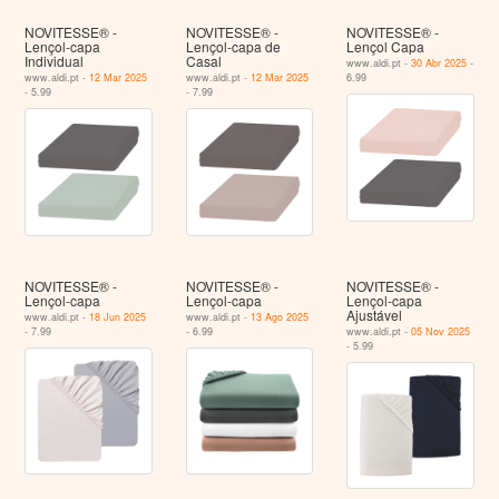
NOVITESSE® -
NOVITESSE® -
NOVITESSE® -
Lençol-capa
Lençol-capa de
Lençol Capa
Individual
Casal
www.aldi.pt -
30 Abr 2025
-
www.aldi.pt -
12 Mar 2025
www.aldi.pt -
12 Mar 2025
6.99
- 5.99
- 7.99
NOVITESSE® -
NOVITESSE® -
NOVITESSE® -
Lençol-capa
Lençol-capa
Lençol-capa
Ajustável
www.aldi.pt -
18 Jun 2025
www.aldi.pt -
13 Ago 2025
- 7.99
- 6.99
www.aldi.pt -
05 Nov 2025
- 5.99