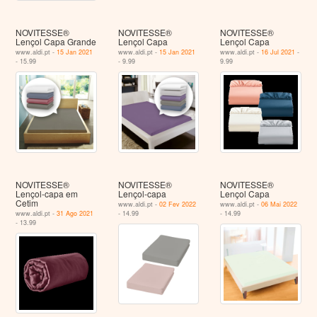
NOVITESSE®
NOVITESSE®
NOVITESSE®
Lençol Capa Grande
Lençol Capa
Lençol Capa
www.aldi.pt -
15 Jan 2021
www.aldi.pt -
15 Jan 2021
www.aldi.pt -
16 Jul 2021
-
- 15.99
- 9.99
9.99
NOVITESSE®
NOVITESSE®
NOVITESSE®
Lençol-capa em
Lençol-capa
Lençol Capa
Cetim
www.aldi.pt -
02 Fev 2022
www.aldi.pt -
06 Mai 2022
www.aldi.pt -
31 Ago 2021
- 14.99
- 14.99
- 13.99