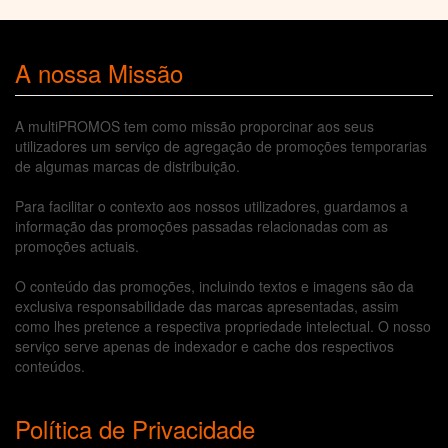
A nossa Missão
A multiPROMOS tem como missão proporcinar aos seus
utilizadores um serviço de agregação de promoções temporarias
de algumas marcas de distribuição.
Para facilitar o contexto aos nossos utilizadores, guardamos a
informação das promoções passadas relacionadas com as
promoções actuais.
O conteúdo das promoções, incluindo textos e imagens são da
exclusiva responsabilidade das marcas apresentadas, assim
como lhes pretence a respectiva propriedade intelectual. O nosso
serviço serve apenas de indexador e cache dos respectivos
conteúdos.
Política de Privacidade