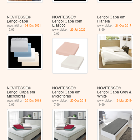
NOVITESSE®
NOVITESSE®
Lençol Capa em
Lençol-capa
Lençol Capa com
Flanela
Elástico
www.aldi.pt -
08 Out 2021
www.aldi.pt -
21 Out 2017
- 9.99
www.aldi.pt -
29 Jul 2022
-
- 8.99
10.99
NOVITESSE®
NOVITESSE®
NOVITESSE®
Lençol Capa em
Lençol Capa em
Lençol Capa Grey &
Microfibras
Microfibras
White
www.aldi.pt -
20 Out 2018
www.aldi.pt -
20 Out 2018
www.aldi.pt -
16 Mar 2019
- 9.99
- 7.99
- 9.99