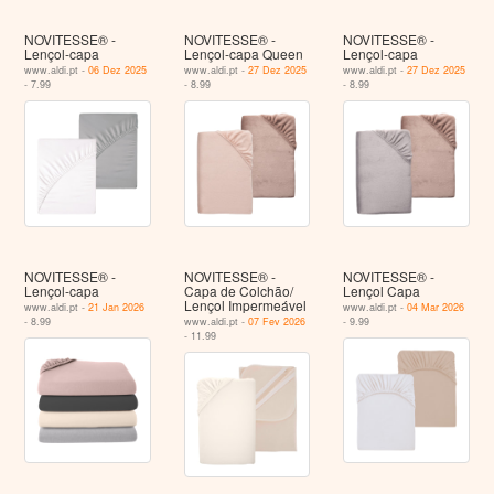
NOVITESSE® -
NOVITESSE® -
NOVITESSE® -
Lençol-capa
Lençol-capa Queen
Lençol-capa
www.aldi.pt -
06 Dez 2025
www.aldi.pt -
27 Dez 2025
www.aldi.pt -
27 Dez 2025
- 7.99
- 8.99
- 8.99
NOVITESSE® -
NOVITESSE® -
NOVITESSE® -
Lençol-capa
Capa de Colchão/
Lençol Capa
Lençol Impermeável
www.aldi.pt -
21 Jan 2026
www.aldi.pt -
04 Mar 2026
- 8.99
www.aldi.pt -
07 Fev 2026
- 9.99
- 11.99