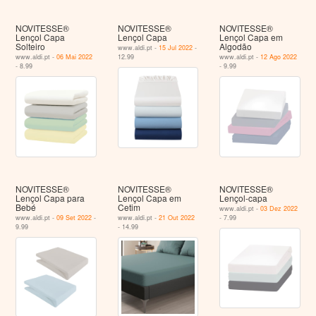
NOVITESSE®
NOVITESSE®
NOVITESSE®
Lençol Capa
Lençol Capa
Lençol Capa em
Solteiro
Algodão
www.aldi.pt -
15 Jul 2022
-
www.aldi.pt -
06 Mai 2022
12.99
www.aldi.pt -
12 Ago 2022
- 8.99
- 9.99
NOVITESSE®
NOVITESSE®
NOVITESSE®
Lençol Capa para
Lençol Capa em
Lençol-capa
Bebé
Cetim
www.aldi.pt -
03 Dez 2022
www.aldi.pt -
09 Set 2022
-
www.aldi.pt -
21 Out 2022
- 7.99
9.99
- 14.99