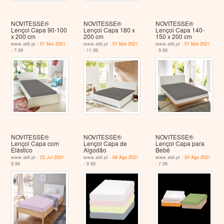
NOVITESSE®
NOVITESSE®
NOVITESSE®
Lençol Capa 90-100
Lençol Capa 180 x
Lençol Capa 140-
x 200 cm
200 cm
150 x 200 cm
www.aldi.pt -
01 Mai 2021
www.aldi.pt -
01 Mai 2021
www.aldi.pt -
01 Mai 2021
- 7.99
- 11.99
- 9.99
NOVITESSE®
NOVITESSE®
NOVITESSE®
Lençol Capa com
Lençol Capa de
Lençol Capa para
Elástico
Algodão
Bebé
www.aldi.pt -
23 Jul 2021
-
www.aldi.pt -
06 Ago 2021
www.aldi.pt -
24 Ago 2021
9.99
- 9.99
- 7.99