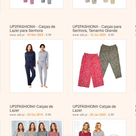
UP2FASHION® - Calças de
UP2FASHION® - Calças para
Lazer para Senhora
Senhora, Tamanho Grande
www.aldi.pt -
04 Mar 2023
- 9.99
www.aldi.pt -
10 Jun 2023
- 8.99
UP2FASHION® Calças de
UP2FASHION® Calças de
Lazer
Lazer
www.aldi.pt -
05 Out 2019
- 9.99
www.aldi.pt -
25 Jan 2020
- 6.99