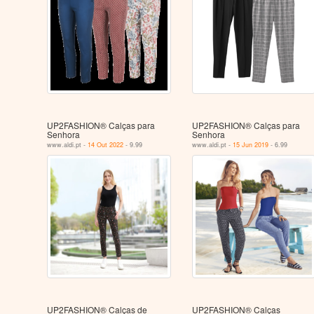
UP2FASHION® Calças para
UP2FASHION® Calças para
Senhora
Senhora
www.aldi.pt -
14 Out 2022
- 9.99
www.aldi.pt -
15 Jun 2019
- 6.99
UP2FASHION® Calças de
UP2FASHION® Calças