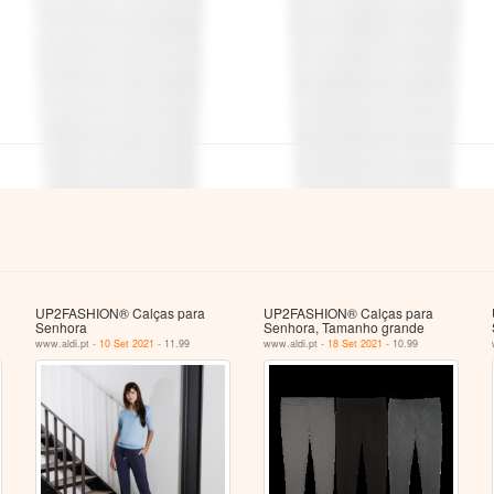
UP2FASHION® Calças para
UP2FASHION® Calças para
Senhora
Senhora, Tamanho grande
www.aldi.pt -
10 Set 2021
- 11.99
www.aldi.pt -
18 Set 2021
- 10.99