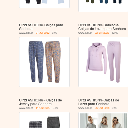
UP2FASHION® Calças para
UP2FASHION® Camisola/
Senhora
Calças de Lazer para Senhora
www.aldi.pt -
01 Jul 2022
- 9.99
www.aldi.pt -
02 Set 2022
- 12.99
UP2FASHION® - Calças de
UP2FASHION® Calças de
Jersey para Senhora
Lazer para Senhora
www.aldi.pt -
14 Out 2023
- 9.99
www.aldi.pt -
06 Out 2018
- 9.99