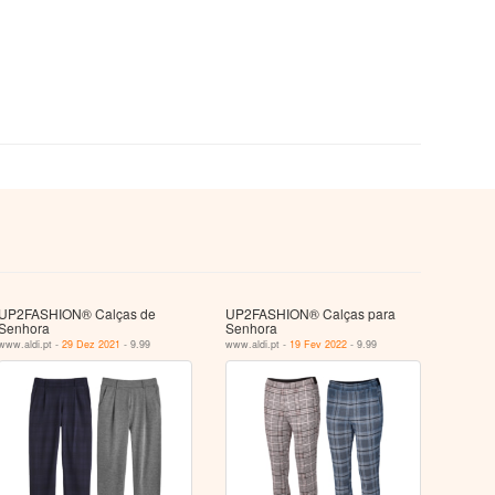
UP2FASHION® Calças de
UP2FASHION® Calças para
Senhora
Senhora
www.aldi.pt -
29 Dez 2021
- 9.99
www.aldi.pt -
19 Fev 2022
- 9.99