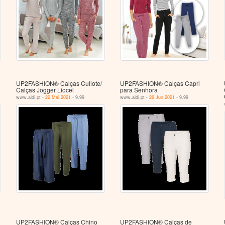
UP2FASHION® Calças Cullote/
UP2FASHION® Calças Capri
Calças Jogger Liocel
para Senhora
www.aldi.pt -
22 Mai 2021
- 9.99
www.aldi.pt -
26 Jun 2021
- 9.99
UP2FASHION® Calças Chino
UP2FASHION® Calças de