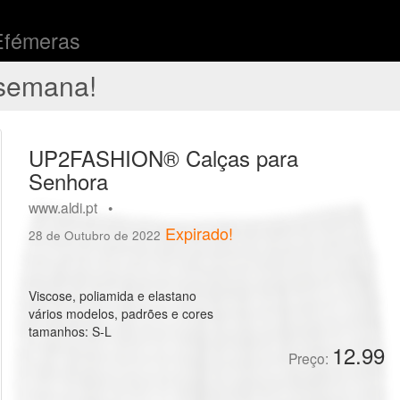
Efémeras
semana!
UP2FASHION® Calças para
Senhora
www.aldi.pt •
Expirado!
28 de Outubro de 2022
Viscose, poliamida e elastano
vários modelos, padrões e cores
tamanhos: S-L
12.99
Preço: