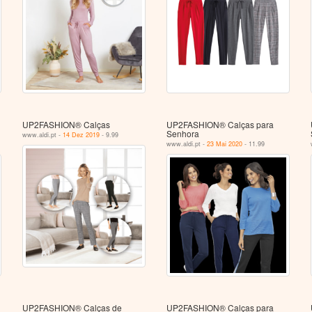
UP2FASHION® Calças
UP2FASHION® Calças para
Senhora
www.aldi.pt -
14 Dez 2019
- 9.99
www.aldi.pt -
23 Mai 2020
- 11.99
UP2FASHION® Calças de
UP2FASHION® Calças para