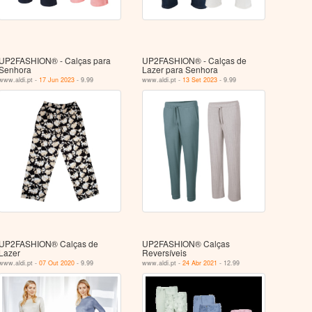
UP2FASHION® - Calças para
UP2FASHION® - Calças de
Senhora
Lazer para Senhora
www.aldi.pt -
17 Jun 2023
- 9.99
www.aldi.pt -
13 Set 2023
- 9.99
UP2FASHION® Calças de
UP2FASHION® Calças
Lazer
Reversíveis
www.aldi.pt -
07 Out 2020
- 9.99
www.aldi.pt -
24 Abr 2021
- 12.99