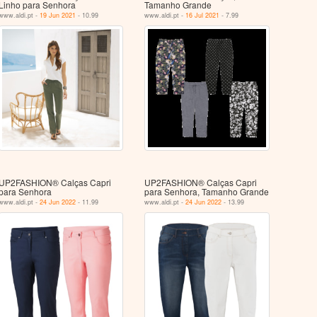
Linho para Senhora
Tamanho Grande
www.aldi.pt -
19 Jun 2021
- 10.99
www.aldi.pt -
16 Jul 2021
- 7.99
UP2FASHION® Calças Capri
UP2FASHION® Calças Capri
para Senhora
para Senhora, Tamanho Grande
www.aldi.pt -
24 Jun 2022
- 11.99
www.aldi.pt -
24 Jun 2022
- 13.99