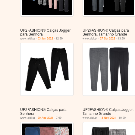
UP2FASHION® Calças Jogger
UP2FASHION® Calças para
para Senhora
Senhora, Tamanho Grande
www.aldi.pt -
03 Jun 2022
- 12.99
www.aldi.pt -
27 Set 2022
- 13.99
UP2FASHION® Calças para
UP2FASHION® Calças Jogger,
Senhora
Tamanho Grande
www.aldi.pt -
20 Ago 2021
- 7.99
www.aldi.pt -
13 Nov 2021
- 10.99