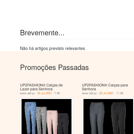
Brevemente...
Não há artigos previsto relevantes
Promoções Passadas
UP2FASHION® Calças de
UP2FASHION® Calças para
Lazer para Senhora
Senhora
www.aldi.pt -
30 Jul 2021
- 7.99
www.aldi.pt -
30 Jul 2021
- 11.99