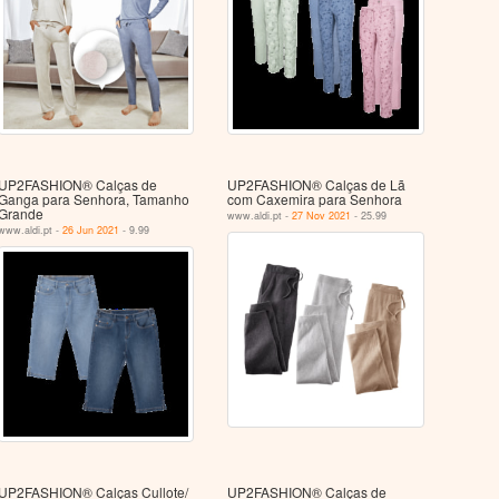
UP2FASHION® Calças de
UP2FASHION® Calças de Lã
Ganga para Senhora, Tamanho
com Caxemira para Senhora
Grande
www.aldi.pt -
27 Nov 2021
- 25.99
www.aldi.pt -
26 Jun 2021
- 9.99
UP2FASHION® Calças Cullote/
UP2FASHION® Calças de