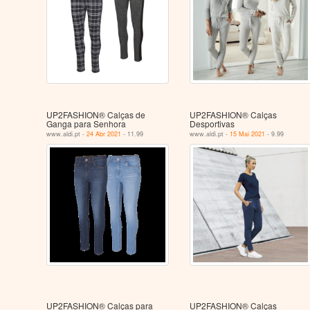
UP2FASHION® Calças de
UP2FASHION® Calças
Ganga para Senhora
Desportivas
www.aldi.pt -
24 Abr 2021
- 11.99
www.aldi.pt -
15 Mai 2021
- 9.99
UP2FASHION® Calças para
UP2FASHION® Calças