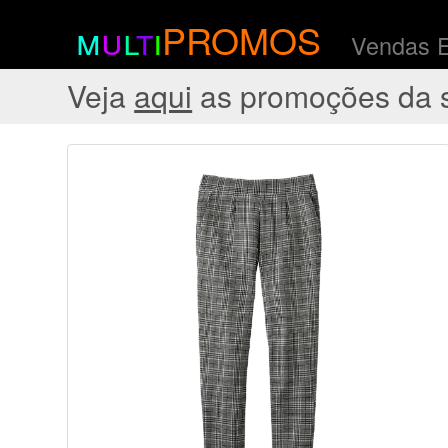
m
u
l
t
i
PROMOS
Vendas 
Veja
aqui
as promoções da 