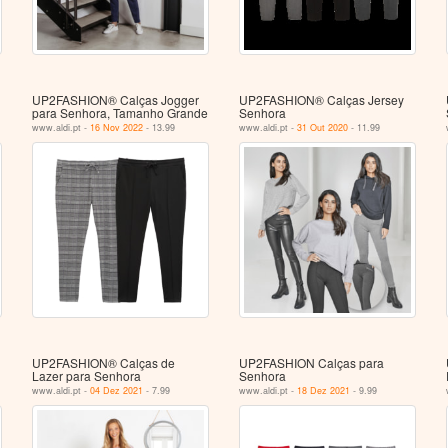
UP2FASHION® Calças Jogger
UP2FASHION® Calças Jersey
para Senhora, Tamanho Grande
Senhora
www.aldi.pt -
16 Nov 2022
- 13.99
www.aldi.pt -
31 Out 2020
- 11.99
UP2FASHION® Calças de
UP2FASHION Calças para
Lazer para Senhora
Senhora
www.aldi.pt -
04 Dez 2021
- 7.99
www.aldi.pt -
18 Dez 2021
- 9.99