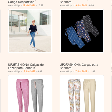
Ganga Desportivas
Senhora
www.aldi.pt -
22 Mai 2021
- 10.99
www.aldi.pt -
19 Jun 2021
- 6.99
UP2FASHION® Calças de
UP2FASHION® Calças para
Lazer para Senhora
Senhora
www.aldi.pt -
17 Jun 2022
- 9.99
www.aldi.pt -
17 Jun 2022
- 11.99