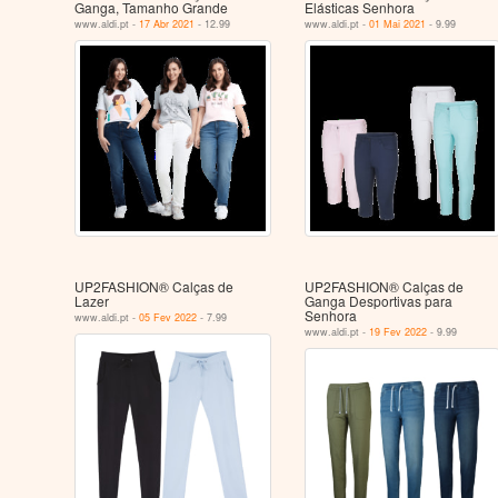
Ganga, Tamanho Grande
Elásticas Senhora
www.aldi.pt -
17 Abr 2021
- 12.99
www.aldi.pt -
01 Mai 2021
- 9.99
UP2FASHION® Calças de
UP2FASHION® Calças de
Lazer
Ganga Desportivas para
Senhora
www.aldi.pt -
05 Fev 2022
- 7.99
www.aldi.pt -
19 Fev 2022
- 9.99