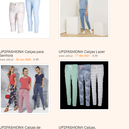
UP2FASHION® Calças para
UP2FASHION® Calças Lazer
Senhora
www.aldi.pt -
17 Abr 2021
- 8.99
www.aldi.pt -
20 Jun 2020
- 6.99
UP2FASHION® Calças de
UP2FASHION® Calças,