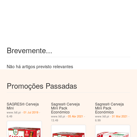
Brevemente...
Não há artigos previsto relevantes
Promoções Passadas
SAGRES® Cerveja
Sagres® Cerveja
Sagres® Cerveja
Mini
Mini Pack
Mini Pack
Económico
Económico
www.lidl.pt -
01 Jul 2019
-
6.49
www.lidl.pt -
05 Abr 2021
-
www.lidl.pt -
31 Mai 2021
-
13.49
6.99