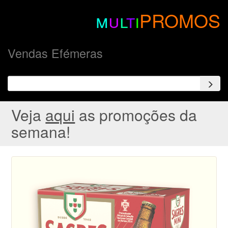
m
u
l
t
i
PROMOS
Vendas Efémeras
Veja
aqui
as promoções da
semana!