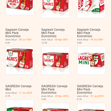
Sagres® Cerveja
Sagres® Cerveja
Sagres® Cerveja
Mini Pack
Mini Pack
Mini Pack
Económico
Económico
Económico
www.lidl.pt -
28 Jun 2021
-
www.lidl.pt -
09 Ago 2021
-
www.lidl.pt -
04 Out 2021
-
8.94
12.49
9.89
SAGRES® Cerveja
SAGRES® Cerveja
SAGRES® Cerveja
Mini
Mini Pack
Mini Pack
Económico
Económico
www.lidl.pt -
11 Jun 2018
-
9.79
www.lidl.pt -
29 Nov 2018
-
www.lidl.pt -
07 Jan 2019
-
5.99
9.79