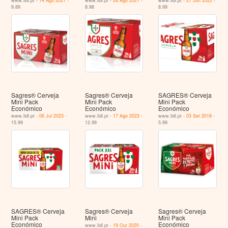
www.lidl.pt -
14 Ago 2021
-
www.lidl.pt -
28 Ago 2021
-
www.lidl.pt -
27 Jun 2022
-
9.89
8.98
8.99
Sagres® Cerveja
Sagres® Cerveja
SAGRES® Cerveja
Mini Pack
Mini Pack
Mini Pack
Económico
Económico
Económico
www.lidl.pt -
06 Jul 2023
-
www.lidl.pt -
17 Ago 2023
-
www.lidl.pt -
03 Set 2018
-
15.99
12.99
5.99
SAGRES® Cerveja
Sagres® Cerveja
Sagres® Cerveja
Mini Pack
Mini
Mini Pack
Económico
Económico
www.lidl.pt -
19 Out 2020
-