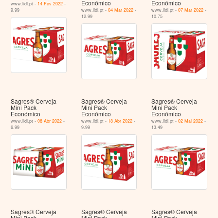
Económico
Económico
www.lidl.pt -
14 Fev 2022
-
9.99
www.lidl.pt -
04 Mar 2022
-
www.lidl.pt -
07 Mar 2022
-
12.99
10.75
Sagres® Cerveja
Sagres® Cerveja
Sagres® Cerveja
Mini Pack
Mini Pack
Mini Pack
Económico
Económico
Económico
www.lidl.pt -
08 Abr 2022
-
www.lidl.pt -
18 Abr 2022
-
www.lidl.pt -
02 Mai 2022
-
6.99
9.99
13.49
Sagres® Cerveja
Sagres® Cerveja
Sagres® Cerveja
Mini Pack
Mini Pack
Mini Pack