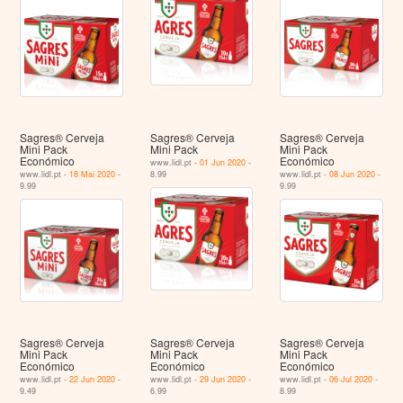
Sagres® Cerveja
Sagres® Cerveja
Sagres® Cerveja
Mini Pack
Mini Pack
Mini Pack
Económico
Económico
www.lidl.pt -
01 Jun 2020
-
www.lidl.pt -
18 Mai 2020
-
8.99
www.lidl.pt -
08 Jun 2020
-
9.99
9.99
Sagres® Cerveja
Sagres® Cerveja
Sagres® Cerveja
Mini Pack
Mini Pack
Mini Pack
Económico
Económico
Económico
www.lidl.pt -
22 Jun 2020
-
www.lidl.pt -
29 Jun 2020
-
www.lidl.pt -
06 Jul 2020
-
9.49
6.99
8.99