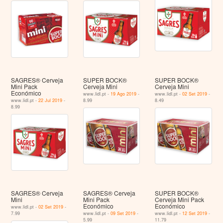
SAGRES® Cerveja
SUPER BOCK®
SUPER BOCK®
Mini Pack
Cerveja Mini
Cerveja Mini
Económico
www.lidl.pt -
19 Ago 2019
-
www.lidl.pt -
02 Set 2019
-
www.lidl.pt -
22 Jul 2019
-
8.99
8.49
8.99
SAGRES® Cerveja
SAGRES® Cerveja
SUPER BOCK®
Mini
Mini Pack
Cerveja Mini Pack
Económico
Económico
www.lidl.pt -
02 Set 2019
-
7.99
www.lidl.pt -
09 Set 2019
-
www.lidl.pt -
12 Set 2019
-
5.99
11.79