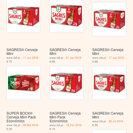
SAGRES® Cerveja
SAGRES® Cerveja
SAGRES® Cerveja
Mini
Mini
Mini
www.lidl.pt -
11 Jun 2018
-
www.lidl.pt -
21 Jan 2019
-
www.lidl.pt -
17 Jun 2019
-
9.79
8.99
9.99
SUPER BOCK®
SAGRES® Cerveja
SAGRES® Cerveja
Cerveja Mini Pack
Mini Pack
Mini
Económico
Económico
www.lidl.pt -
29 Jul 2019
-
www.lidl.pt -
09 Mai 2019
-
www.lidl.pt -
18 Fev 2019
-
8.99
6.59
8.19