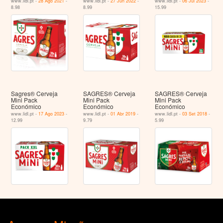
www.lidl.pt -
28 Ago 2021
-
www.lidl.pt -
27 Jun 2022
-
www.lidl.pt -
06 Jul 2023
-
8.98
8.99
15.99
Sagres® Cerveja
SAGRES® Cerveja
SAGRES® Cerveja
Mini Pack
Mini Pack
Mini Pack
Económico
Económico
Económico
www.lidl.pt -
17 Ago 2023
-
www.lidl.pt -
01 Abr 2019
-
www.lidl.pt -
03 Set 2018
-
12.99
9.79
5.99