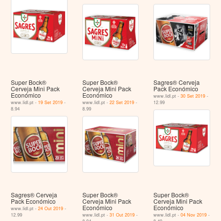
Super Bock®
Super Bock®
Sagres® Cerveja
Cerveja Mini Pack
Cerveja Mini Pack
Pack Económico
Económico
Económico
www.lidl.pt -
30 Set 2019
-
www.lidl.pt -
19 Set 2019
-
www.lidl.pt -
22 Set 2019
-
12.99
8.94
8.99
Sagres® Cerveja
Super Bock®
Super Bock®
Pack Económico
Cerveja Mini Pack
Cerveja Mini Pack
Económico
Económico
www.lidl.pt -
24 Out 2019
-
12.99
www.lidl.pt -
31 Out 2019
-
www.lidl.pt -
04 Nov 2019
-