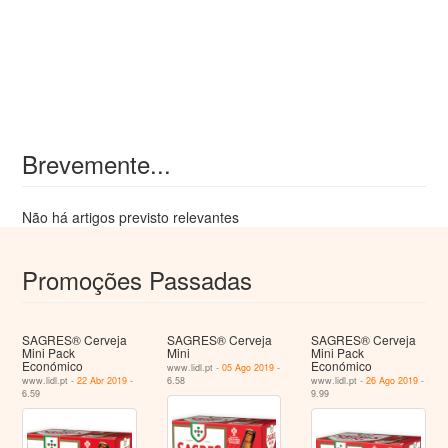
Brevemente...
Não há artigos previsto relevantes
Promoções Passadas
SAGRES® Cerveja
SAGRES® Cerveja
SAGRES® Cerveja
Mini Pack
Mini
Mini Pack
Económico
Económico
www.lidl.pt -
05 Ago 2019
-
www.lidl.pt -
22 Abr 2019
-
6.58
www.lidl.pt -
26 Ago 2019
-
6.59
9.99