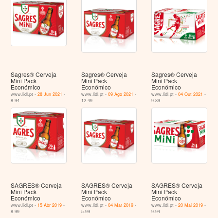
Sagres® Cerveja
Sagres® Cerveja
Sagres® Cerveja
Mini Pack
Mini Pack
Mini Pack
Económico
Económico
Económico
www.lidl.pt -
28 Jun 2021
-
www.lidl.pt -
09 Ago 2021
-
www.lidl.pt -
04 Out 2021
-
8.94
12.49
9.89
SAGRES® Cerveja
SAGRES® Cerveja
SAGRES® Cerveja
Mini Pack
Mini Pack
Mini Pack
Económico
Económico
Económico
www.lidl.pt -
15 Abr 2019
-
www.lidl.pt -
04 Mar 2019
-
www.lidl.pt -
20 Mai 2019
-
8.99
5.99
9.94