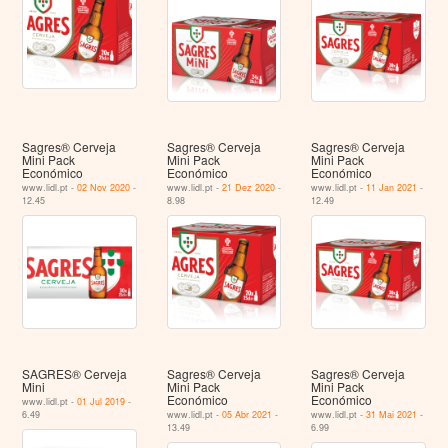
Sagres® Cerveja
Sagres® Cerveja
Sagres® Cerveja
Mini Pack
Mini Pack
Mini Pack
Económico
Económico
Económico
www.lidl.pt -
02 Nov 2020
-
www.lidl.pt -
21 Dez 2020
-
www.lidl.pt -
11 Jan 2021
-
12.45
8.98
12.49
SAGRES® Cerveja
Sagres® Cerveja
Sagres® Cerveja
Mini
Mini Pack
Mini Pack
Económico
Económico
www.lidl.pt -
01 Jul 2019
-
6.49
www.lidl.pt -
05 Abr 2021
-
www.lidl.pt -
31 Mai 2021
-
13.49
6.99