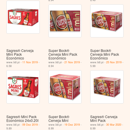
8.94
8.49
Sagres® Cerveja
Super Bock®
Super Bock®
Mini Pack
Cerveja Mini Pack
Cerveja Mini Pack
Económico
Económico
Económico
www.lidl.pt -
11 Nov 2019
-
www.lidl.pt -
21 Nov 2019
-
www.lidl.pt -
25 Nov 2019
-
6.58
8.94
5.99
Sagres® Mini Pack
Super Bock®
Sagres® Cerveja
Económico 24x0.20l
Cerveja Mini
Mini Pack
www.lidl.pt -
09 Dez 2019
-
www.lidl.pt -
19 Dez 2019
-
www.lidl.pt -
30 Mar 2020
-
9.89
8.99
8.99