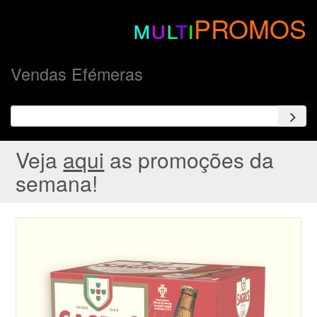
m
u
l
t
i
PROMOS
Vendas Efémeras
Veja
aqui
as promoções da
semana!