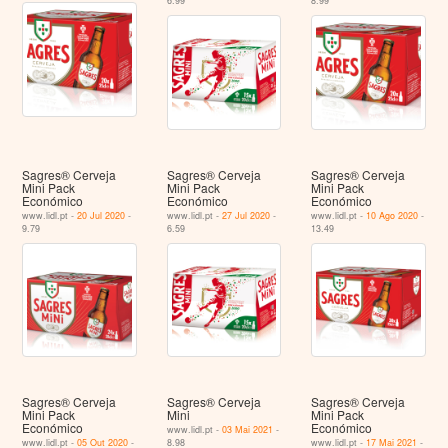
6.99
8.99
Sagres® Cerveja
Sagres® Cerveja
Sagres® Cerveja
Mini Pack
Mini Pack
Mini Pack
Económico
Económico
Económico
www.lidl.pt -
20 Jul 2020
-
www.lidl.pt -
27 Jul 2020
-
www.lidl.pt -
10 Ago 2020
-
9.79
6.59
13.49
Sagres® Cerveja
Sagres® Cerveja
Sagres® Cerveja
Mini Pack
Mini
Mini Pack
Económico
Económico
www.lidl.pt -
03 Mai 2021
-
www.lidl.pt -
05 Out 2020
-
8.98
www.lidl.pt -
17 Mai 2021
-