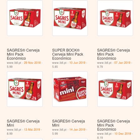
SAGRES® Cerveja
SUPER BOCK®
SAGRES® Cerveja
Mini Pack
Cerveja Mini Pack
Mini Pack
Económico
Económico
Económico
www.lidl.pt -
29 Nov 2018
-
www.lidl.pt -
10 Jun 2019
-
www.lidl.pt -
07 Jan 2019
-
5.99
5.85
9.79
SAGRES® Cerveja
SAGRES® Cerveja
SAGRES® Cerveja
Mini
Mini
Mini Pack
Económico
www.lidl.pt -
13 Mai 2019
-
www.lidl.pt -
14 Jan 2019
-
8.99
5.99
www.lidl.pt -
10 Dez 2018
-
8.19