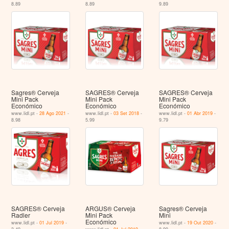
8.89
8.89
9.89
Sagres® Cerveja
SAGRES® Cerveja
SAGRES® Cerveja
Mini Pack
Mini Pack
Mini Pack
Económico
Económico
Económico
www.lidl.pt -
28 Ago 2021
-
www.lidl.pt -
03 Set 2018
-
www.lidl.pt -
01 Abr 2019
-
8.98
5.99
9.79
SAGRES® Cerveja
ARGUS® Cerveja
Sagres® Cerveja
Radler
Mini Pack
Mini
Económico
www.lidl.pt -
01 Jul 2019
-
www.lidl.pt -
19 Out 2020
-