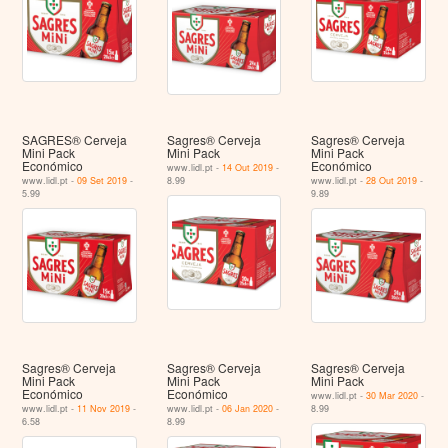
SAGRES® Cerveja
Sagres® Cerveja
Sagres® Cerveja
Mini Pack
Mini Pack
Mini Pack
Económico
Económico
www.lidl.pt -
14 Out 2019
-
www.lidl.pt -
09 Set 2019
-
8.99
www.lidl.pt -
28 Out 2019
-
5.99
9.89
Sagres® Cerveja
Sagres® Cerveja
Sagres® Cerveja
Mini Pack
Mini Pack
Mini Pack
Económico
Económico
www.lidl.pt -
30 Mar 2020
-
www.lidl.pt -
11 Nov 2019
-
www.lidl.pt -
06 Jan 2020
-
8.99
6.58
8.99