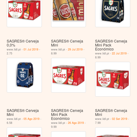
SAGRES® Cerveja
SAGRES® Cerveja
SAGRES® Cerveja
0,0%
Mini
Mini Pack
Económico
www.lidl.pt -
01 Jul 2019
-
www.lidl.pt -
29 Jul 2019
-
2.75
8.99
www.lidl.pt -
22 Jul 2019
-
8.99
SAGRES® Cerveja
SAGRES® Cerveja
SAGRES® Cerveja
Mini
Mini Pack
Mini
Económico
www.lidl.pt -
05 Ago 2019
-
www.lidl.pt -
02 Set 2019
-
6.58
www.lidl.pt -
26 Ago 2019
-
7.99
9.99