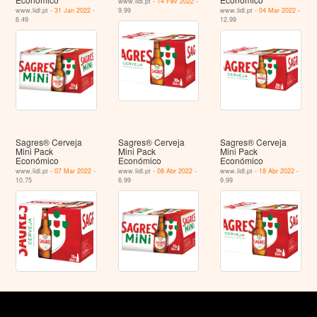
www.lidl.pt -
14 Fev 2022
-
www.lidl.pt -
31 Jan 2022
-
9.99
www.lidl.pt -
04 Mar 2022
-
6.49
12.99
Sagres® Cerveja
Sagres® Cerveja
Sagres® Cerveja
Mini Pack
Mini Pack
Mini Pack
Económico
Económico
Económico
www.lidl.pt -
07 Mar 2022
-
www.lidl.pt -
08 Abr 2022
-
www.lidl.pt -
18 Abr 2022
-
10.75
6.99
9.99