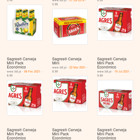
3.49
www.lidl.pt -
01 Jul 2019
-
8.99
5.99
Sagres® Cerveja
Sagres® Cerveja
Sagres® Cerveja
Mini Pack
Mini
Mini Pack
Económico
Económico
www.lidl.pt -
22 Mar 2021
-
www.lidl.pt -
08 Fev 2021
-
8.99
www.lidl.pt -
19 Jul 2021
-
8.99
9.89
Sagres® Cerveja
Sagres® Cerveja
Sagres® Cerveja
Mini Pack
Mini Pack
Mini Pack
Económico
Económico
Económico