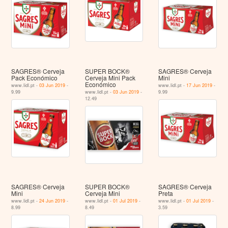
SAGRES® Cerveja
SUPER BOCK®
SAGRES® Cerveja
Pack Económico
Cerveja Mini Pack
Mini
Económico
www.lidl.pt -
03 Jun 2019
-
www.lidl.pt -
17 Jun 2019
-
9.99
www.lidl.pt -
03 Jun 2019
-
9.99
12.49
SAGRES® Cerveja
SUPER BOCK®
SAGRES® Cerveja
Mini
Cerveja Mini
Preta
www.lidl.pt -
24 Jun 2019
-
www.lidl.pt -
01 Jul 2019
-
www.lidl.pt -
01 Jul 2019
-
8.99
8.49
3.59