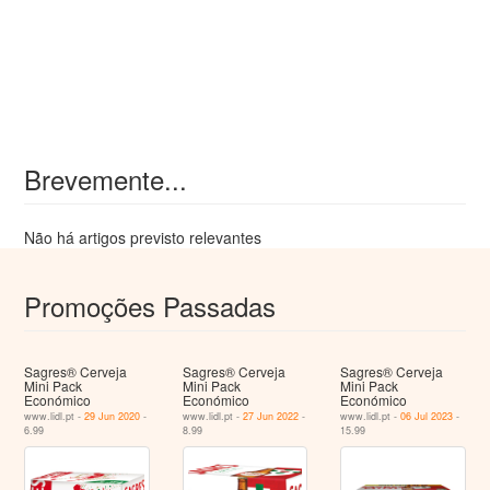
Brevemente...
Não há artigos previsto relevantes
Promoções Passadas
Sagres® Cerveja
Sagres® Cerveja
Sagres® Cerveja
Mini Pack
Mini Pack
Mini Pack
Económico
Económico
Económico
www.lidl.pt -
29 Jun 2020
-
www.lidl.pt -
27 Jun 2022
-
www.lidl.pt -
06 Jul 2023
-
6.99
8.99
15.99