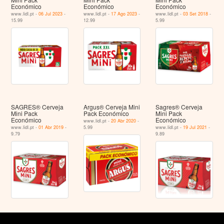
Económico
Económico
Económico
www.lidl.pt -
06 Jul 2023
-
www.lidl.pt -
17 Ago 2023
-
www.lidl.pt -
03 Set 2018
-
15.99
12.99
5.99
SAGRES® Cerveja
Argus® Cerveja Mini
Sagres® Cerveja
Mini Pack
Pack Económico
Mini Pack
Económico
Económico
www.lidl.pt -
20 Abr 2020
-
www.lidl.pt -
01 Abr 2019
-
5.99
www.lidl.pt -
19 Jul 2021
-
9.79
9.89