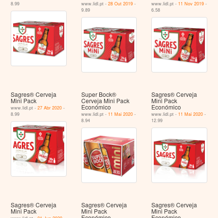
8.99
www.lidl.pt -
28 Out 2019
-
www.lidl.pt -
11 Nov 2019
-
9.89
6.58
Sagres® Cerveja
Super Bock®
Sagres® Cerveja
Mini Pack
Cerveja Mini Pack
Mini Pack
Económico
Económico
www.lidl.pt -
27 Abr 2020
-
8.99
www.lidl.pt -
11 Mai 2020
-
www.lidl.pt -
11 Mai 2020
-
8.94
12.99
Sagres® Cerveja
Sagres® Cerveja
Sagres® Cerveja
Mini Pack
Mini Pack
Mini Pack
Económico
Económico