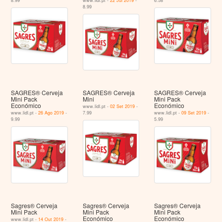
8.99
www.lidl.pt -
22 Jul 2019
-
6.58
8.99
SAGRES® Cerveja
SAGRES® Cerveja
SAGRES® Cerveja
Mini Pack
Mini
Mini Pack
Económico
Económico
www.lidl.pt -
02 Set 2019
-
www.lidl.pt -
26 Ago 2019
-
7.99
www.lidl.pt -
09 Set 2019
-
9.99
5.99
Sagres® Cerveja
Sagres® Cerveja
Sagres® Cerveja
Mini Pack
Mini Pack
Mini Pack
Económico
Económico
www.lidl.pt -
14 Out 2019
-