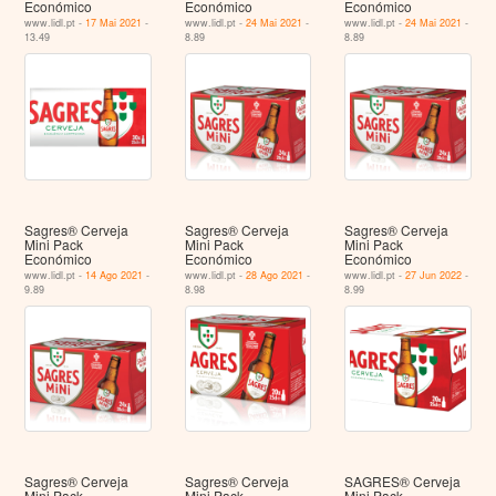
Económico
Económico
Económico
www.lidl.pt -
17 Mai 2021
-
www.lidl.pt -
24 Mai 2021
-
www.lidl.pt -
24 Mai 2021
-
13.49
8.89
8.89
Sagres® Cerveja
Sagres® Cerveja
Sagres® Cerveja
Mini Pack
Mini Pack
Mini Pack
Económico
Económico
Económico
www.lidl.pt -
14 Ago 2021
-
www.lidl.pt -
28 Ago 2021
-
www.lidl.pt -
27 Jun 2022
-
9.89
8.98
8.99
Sagres® Cerveja
Sagres® Cerveja
SAGRES® Cerveja
Mini Pack
Mini Pack
Mini Pack