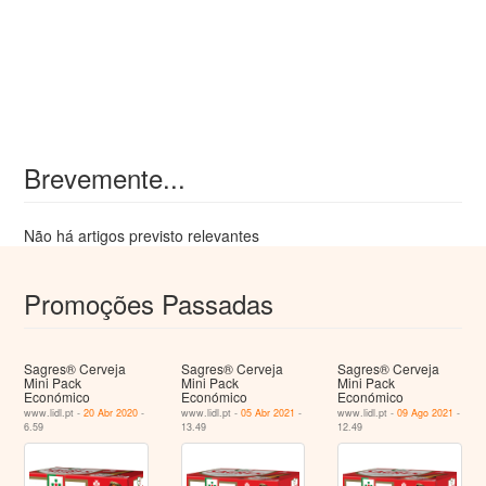
Brevemente...
Não há artigos previsto relevantes
Promoções Passadas
Sagres® Cerveja
Sagres® Cerveja
Sagres® Cerveja
Mini Pack
Mini Pack
Mini Pack
Económico
Económico
Económico
www.lidl.pt -
20 Abr 2020
-
www.lidl.pt -
05 Abr 2021
-
www.lidl.pt -
09 Ago 2021
-
6.59
13.49
12.49