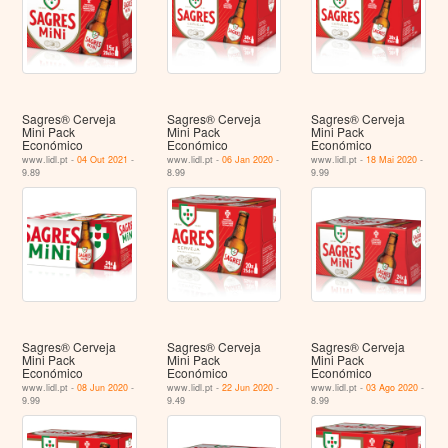
Sagres® Cerveja
Sagres® Cerveja
Sagres® Cerveja
Mini Pack
Mini Pack
Mini Pack
Económico
Económico
Económico
www.lidl.pt -
04 Out 2021
-
www.lidl.pt -
06 Jan 2020
-
www.lidl.pt -
18 Mai 2020
-
9.89
8.99
9.99
Sagres® Cerveja
Sagres® Cerveja
Sagres® Cerveja
Mini Pack
Mini Pack
Mini Pack
Económico
Económico
Económico
www.lidl.pt -
08 Jun 2020
-
www.lidl.pt -
22 Jun 2020
-
www.lidl.pt -
03 Ago 2020
-
9.99
9.49
8.99