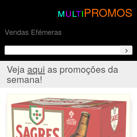
m
u
l
t
i
PROMOS
Vendas Efémeras
Veja
aqui
as promoções da
semana!