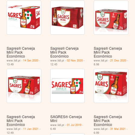
Sagres® Cerveja
Sagres® Cerveja
Sagres® Cerveja
Mini Pack
Mini Pack
Mini Pack
Económico
Económico
Económico
www.lidl.pt -
14 Set 2020
-
www.lidl.pt -
02 Nov 2020
-
www.lidl.pt -
21 Dez 2020
-
13.49
12.45
8.98
Sagres® Cerveja
SAGRES® Cerveja
Sagres® Cerveja
Mini Pack
Mini
Mini Pack
Económico
Económico
www.lidl.pt -
01 Jul 2019
-
www.lidl.pt -
11 Jan 2021
-
6.49
www.lidl.pt -
31 Mai 2021
-
12.49
6.99